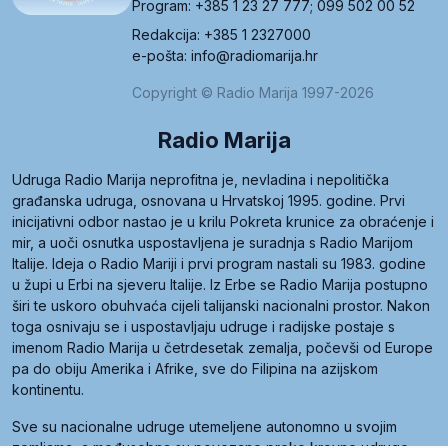
Program: +385 1 23 27 777; 099 502 00 52
Redakcija: +385 1 2327000
e-pošta: info@radiomarija.hr
Copyright © Radio Marija 1997-2026
Radio Marija
Udruga Radio Marija neprofitna je, nevladina i nepolitička
građanska udruga, osnovana u Hrvatskoj 1995. godine. Prvi
inicijativni odbor nastao je u krilu Pokreta krunice za obraćenje i
mir, a uoči osnutka uspostavljena je suradnja s Radio Marijom
Italije. Ideja o Radio Mariji i prvi program nastali su 1983. godine
u župi u Erbi na sjeveru Italije. Iz Erbe se Radio Marija postupno
širi te uskoro obuhvaća cijeli talijanski nacionalni prostor. Nakon
toga osnivaju se i uspostavljaju udruge i radijske postaje s
imenom Radio Marija u četrdesetak zemalja, počevši od Europe
pa do obiju Amerika i Afrike, sve do Filipina na azijskom
kontinentu.
Sve su nacionalne udruge utemeljene autonomno u svojim
zemljama, a međusobna su povezane preko krovne udruge