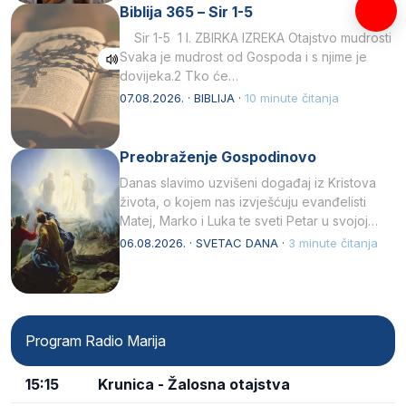
Biblija 365 – Sir 1-5
Sir 1-5 1 I. ZBIRKA IZREKA Otajstvo mudrosti
Svaka je mudrost od Gospoda i s njime je
dovijeka.2 Tko će…
07.08.2026. · BIBLIJA ·
10 minute čitanja
Preobraženje Gospodinovo
Danas slavimo uzvišeni događaj iz Kristova
života, o kojem nas izvješćuju evanđelisti
Matej, Marko i Luka te sveti Petar u svojoj
drugoj…
06.08.2026. · SVETAC DANA ·
3 minute čitanja
Program Radio Marija
15:15
Krunica - Žalosna otajstva