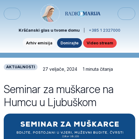
Skip to content
Skip to footer
Menu
Kršćanski glas u tvome domu
|
+385 1 2327000
Arhiv emisija
Donirajte
Video stream
AKTUALNOSTI
27 veljače, 2024
1 minuta čitanja
Seminar za muškarce na
Humcu u Ljubuškom