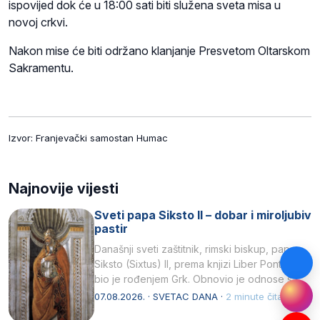
ispovijed dok će u 18:00 sati biti služena sveta misa u
novoj crkvi.
Nakon mise će biti održano klanjanje Presvetom Oltarskom
Sakramentu.
Izvor: Franjevački samostan Humac
Najnovije vijesti
Sveti papa Siksto II – dobar i miroljubiv
pastir
Današnji sveti zaštitnik, rimski biskup, papa
Siksto (Sixtus) II, prema knjizi Liber Pontificalis
bio je rođenjem Grk. Obnovio je odnose s
afričkim…
07.08.2026. · SVETAC DANA ·
2 minute čitanja