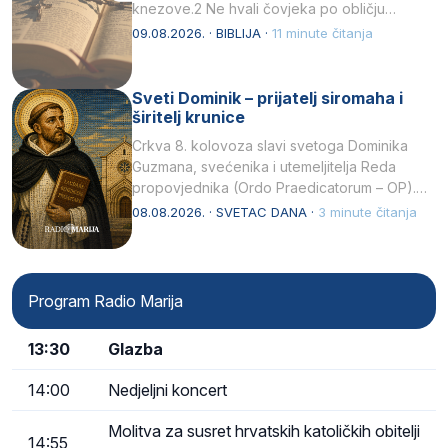
knezove.2 Ne hvali čovjeka po obličju
njegovui…
09.08.2026. · BIBLIJA ·
11 minute čitanja
Sveti Dominik – prijatelj siromaha i
širitelj krunice
Crkva 8. kolovoza slavi svetoga Dominika
Guzmana, svećenika i utemeljitelja Reda
propovjednika (Ordo Praedicatorum – OP).
Svojim životom, dubokom ljubavlju prema
08.08.2026. · SVETAC DANA ·
3 minute čitanja
Kristu…
Program Radio Marija
13:30
Glazba
14:00
Nedjeljni koncert
Molitva za susret hrvatskih katoličkih obitelji
14:55