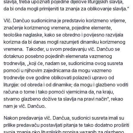
slavlja, treba upoznati pojedine dijelove liturgijskih slavlja,
da bi onda mogli primijeniti ta znanja za oblikovanje slavlja.“
Vlč. Dančuo sudionicima je predstavio korizmeno vrijeme,
značenje korizmenog vremena, pojedine elemente,
teološke naglaske, kako se obredno i povijesno razvijala
korizma da bi danas mogli razumjeti dinamiku korizmenog
vremena. Također, u svom predavanju vlč. Dančuo se
dotaknuo posebno pojedinih elemenata vazmenog
trodnevlja, „koji će, nadam se, sudionicima ovog susreta
pomoći u njihovim zajednicama da mogu vazmeno
trodnevlje ove godine oblikovati polazeći upravo od
liturgije: od obreda i od dinamike; da mogu i glazbeno voditi
računa o tome i tako pomoći vjernicima da, na kraju,
stvarno glazbeno dožive ta slavlja na pravi način“, rekao
nam je vlč. Dančuo.
Nakon predavanja vlč. Dančua, sudionici susreta imali su
prilike predavaču postavljati pitanja te tako dodatno proširiti
svoja znanja oko liturgijskih propisa vezanih za glazbeno