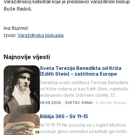
Varaždinskoj katedrali koje je predslavio varaždinski biskup
Bože Radoš.
Iva Kuzmić
Izvor:
Varaždinska biskupija
Najnovije vijesti
Sveta Terezija Benedikta od Križa
(Edith Stein) – zaštitnica Europe
Današnja sveta zaštitnica Terezija Benedikta
od Križa rođena je kao Edith Stein, najmlađe,
jedanaesto dijete židovske obitelji, 12.
listopada 1891, u Wrocławu…
09.08.2026. · SVETAC DANA ·
2 minute čitanja
Biblija 365 – Sir 11–15
Sir 11–15 111 Ne pouzdaj se u izgled Mudrost
uzvisuje glavu siromahui posađuje ga među