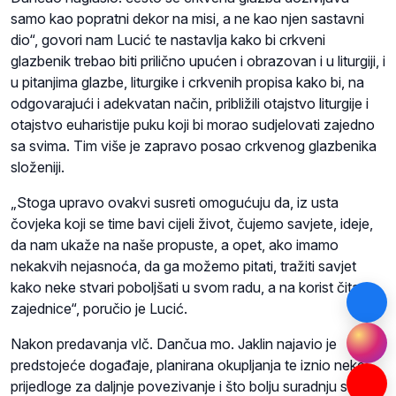
samo kao popratni dekor na misi, a ne kao njen sastavni
dio“, govori nam Lucić te nastavlja kako bi crkveni
glazbenik trebao biti prilično upućen i obrazovan i u liturgiji, i
u pitanjima glazbe, liturgike i crkvenih propisa kako bi, na
odgovarajući i adekvatan način, približili otajstvo liturgije i
otajstvo euharistije puku koji bi morao sudjelovati zajedno
sa svima. Tim više je zapravo posao crkvenog glazbenika
složeniji.
„Stoga upravo ovakvi susreti omogućuju da, iz usta
čovjeka koji se time bavi cijeli život, čujemo savjete, ideje,
da nam ukaže na naše propuste, a opet, ako imamo
nekakvih nejasnoća, da ga možemo pitati, tražiti savjet
kako neke stvari poboljšati u svom radu, a na korist čitave
zajednice“, poručio je Lucić.
Nakon predavanja vlč. Dančua mo. Jaklin najavio je
predstojeće događaje, planirana okupljanja te iznio neke
prijedloge za daljnje povezivanje i što bolju suradnju svih