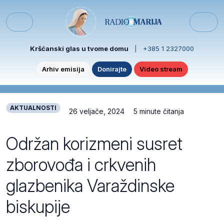
Skip to content
Skip to footer
Menu
Kršćanski glas u tvome domu
|
+385 1 2327000
Arhiv emisija
Donirajte
Video stream
AKTUALNOSTI
26 veljače, 2024
5 minute čitanja
Održan korizmeni susret
zborovođa i crkvenih
glazbenika Varaždinske
biskupije