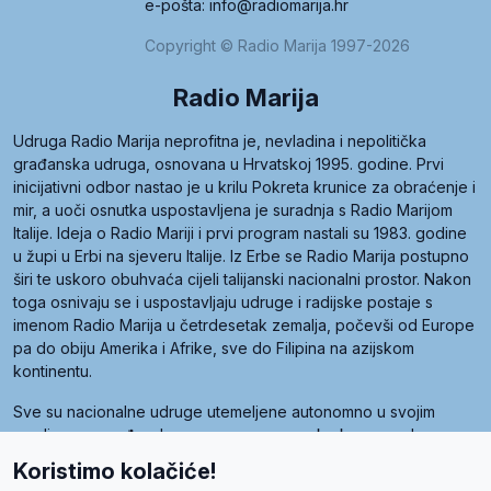
e-pošta: info@radiomarija.hr
Copyright © Radio Marija 1997-2026
Radio Marija
Udruga Radio Marija neprofitna je, nevladina i nepolitička
građanska udruga, osnovana u Hrvatskoj 1995. godine. Prvi
inicijativni odbor nastao je u krilu Pokreta krunice za obraćenje i
mir, a uoči osnutka uspostavljena je suradnja s Radio Marijom
Italije. Ideja o Radio Mariji i prvi program nastali su 1983. godine
u župi u Erbi na sjeveru Italije. Iz Erbe se Radio Marija postupno
širi te uskoro obuhvaća cijeli talijanski nacionalni prostor. Nakon
toga osnivaju se i uspostavljaju udruge i radijske postaje s
imenom Radio Marija u četrdesetak zemalja, počevši od Europe
pa do obiju Amerika i Afrike, sve do Filipina na azijskom
kontinentu.
Sve su nacionalne udruge utemeljene autonomno u svojim
zemljama, a međusobna su povezane preko krovne udruge
pod nazivom Svjetska obitelj Radio Marije (World Family of
Koristimo kolačiće!
Radio Maria). Svjetsku obitelj utemeljilo je sedam članica, među