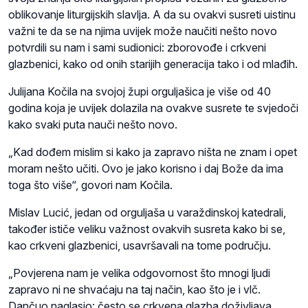
oblikovanje liturgijskih slavlja. A da su ovakvi susreti uistinu
važni te da se na njima uvijek može naučiti nešto novo
potvrdili su nam i sami sudionici: zborovođe i crkveni
glazbenici, kako od onih starijih generacija tako i od mlađih.
Julijana Kočila na svojoj župi orguljašica je više od 40
godina koja je uvijek dolazila na ovakve susrete te svjedoči
kako svaki puta nauči nešto novo.
„Kad dođem mislim si kako ja zapravo ništa ne znam i opet
moram nešto učiti. Ovo je jako korisno i daj Bože da ima
toga što više“, govori nam Kočila.
Mislav Lucić, jedan od orguljaša u varaždinskoj katedrali,
također ističe veliku važnost ovakvih susreta kako bi se,
kao crkveni glazbenici, usavršavali na tome području.
„Povjerena nam je velika odgovornost što mnogi ljudi
zapravo ni ne shvaćaju na taj način, kao što je i vlč.
Dančuo naglasio: često se crkvena glazba doživljava