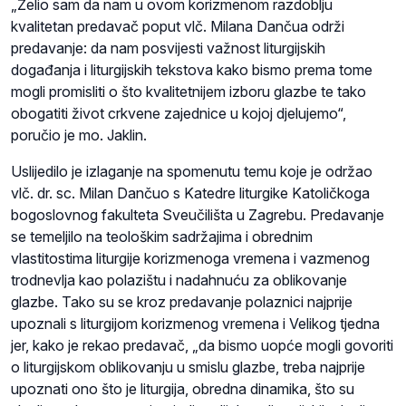
„Želio sam da nam u ovom korizmenom razdoblju
kvalitetan predavač poput vlč. Milana Dančua održi
predavanje: da nam posvijesti važnost liturgijskih
događanja i liturgijskih tekstova kako bismo prema tome
mogli promisliti o što kvalitetnijem izboru glazbe te tako
obogatiti život crkvene zajednice u kojoj djelujemo“,
poručio je mo. Jaklin.
Uslijedilo je izlaganje na spomenutu temu koje je održao
vlč. dr. sc. Milan Dančuo s Katedre liturgike Katoličkoga
bogoslovnog fakulteta Sveučilišta u Zagrebu. Predavanje
se temeljilo na teološkim sadržajima i obrednim
vlastitostima liturgije korizmenoga vremena i vazmenog
trodnevlja kao polazištu i nadahnuću za oblikovanje
glazbe. Tako su se kroz predavanje polaznici najprije
upoznali s liturgijom korizmenog vremena i Velikog tjedna
jer, kako je rekao predavač, „da bismo uopće mogli govoriti
o liturgijskom oblikovanju u smislu glazbe, treba najprije
upoznati ono što je liturgija, obredna dinamika, što su