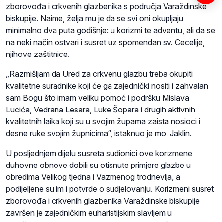
zborovođa i crkvenih glazbenika s područja Varaždinske
biskupije. Naime, želja mu je da se svi oni okupljaju
minimalno dva puta godišnje: u korizmi te adventu, ali da se
na neki način ostvari i susret uz spomendan sv. Cecelije,
njihove zaštitnice.
„Razmišljam da Ured za crkvenu glazbu treba okupiti
kvalitetne suradnike koji će ga zajednički nositi i zahvalan
sam Bogu što imam veliku pomoć i podršku Mislava
Lucića, Vedrana Lesara, Luke Šopara i drugih aktivnih
kvalitetnih laika koji su u svojim župama zaista nosioci i
desne ruke svojim župnicima“, istaknuo je mo. Jaklin.
U posljednjem dijelu susreta sudionici ove korizmene
duhovne obnove dobili su otisnute primjere glazbe u
obredima Velikog tjedna i Vazmenog trodnevlja, a
podijeljene su im i potvrde o sudjelovanju. Korizmeni susret
zborovođa i crkvenih glazbenika Varaždinske biskupije
završen je zajedničkim euharistijskim slavljem u