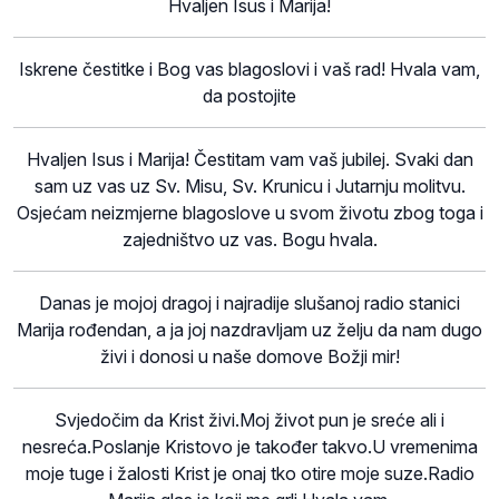
Hvaljen Isus i Marija!
Iskrene čestitke i Bog vas blagoslovi i vaš rad! Hvala vam,
da postojite
Hvaljen Isus i Marija! Čestitam vam vaš jubilej. Svaki dan
sam uz vas uz Sv. Misu, Sv. Krunicu i Jutarnju molitvu.
Osjećam neizmjerne blagoslove u svom životu zbog toga i
zajedništvo uz vas. Bogu hvala.
Danas je mojoj dragoj i najradije slušanoj radio stanici
Marija rođendan, a ja joj nazdravljam uz želju da nam dugo
živi i donosi u naše domove Božji mir!
Svjedočim da Krist živi.Moj život pun je sreće ali i
nesreća.Poslanje Kristovo je također takvo.U vremenima
moje tuge i žalosti Krist je onaj tko otire moje suze.Radio