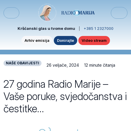
Skip to content
Skip to footer
Menu
Kršćanski glas u tvome domu
|
+385 1 2327000
Arhiv emisija
Donirajte
Video stream
NAŠE OBAVIJESTI
26 veljače, 2024
12 minute čitanja
27 godina Radio Marije –
Vaše poruke, svjedočanstva i
čestitke…