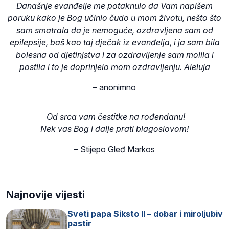
Današnje evanđelje me potaknulo da Vam napišem
poruku kako je Bog učinio čudo u mom životu, nešto što
sam smatrala da je nemoguće, ozdravljena sam od
epilepsije, baš kao taj dječak iz evanđelja, i ja sam bila
bolesna od djetinjstva i za ozdravljenje sam molila i
postila i to je doprinjelo mom ozdravljenju. Aleluja
– anonimno
Od srca vam čestitke na rođendanu!
Nek vas Bog i dalje prati blagoslovom!
– Stijepo Gleđ Markos
Najnovije vijesti
Sveti papa Siksto II – dobar i miroljubiv
pastir