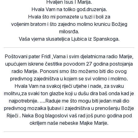
Hvaljen Isus I Marija.
Hvala Vam na toliko god.druzenja.
Hvala što mi pomazete u tuzi i boli za
voljenim bratom i što zajedno molimo krunicu Božjeg
milosrđa.
Vaša vjerna slusateljica Ljubica iz Spanskoga.
Poštovani pater Fridl ,Vama i svim djelatnicma radio Marije,
upućujem iskrene čestitke povodom 27 godina postojanja
radio Marije. Ponosni smo što možemo biti dio ovog
predivnog zajedništva u kojem se svi volimo i molimo.
Hvala Vam na svakoj riječi utjehe i nade, za svaku
molitvu,za svaki ton glazbe koji u dušu dira baš onda kad je
najpotrebnije. ….Raduje me što mogu biti jedan mali dio
predivnog mozaika ljubavi i zajedništva u prenošenju Božje
Riječi . Neka Bog blagoslovi vaš rad još puno godina pod
okriljem naše nebeske Majke Marije.