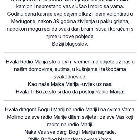
kamion i neprestano vas slušao i molio sa vama.
Godinu dana kasnije evo dajem otkaz i idem volontirati u
Međugorje, nakon 39 godina življenja u paklu grijeha,
napokon mogu reći da svaki dan biram Isusa i koračam s
njime u nove pobjede.
Božiji blagoslov.
Hvala Radio Marija što u ovim vremenima bdijete uz nas u
našim domovima, autima, u kušnjama i teškoćama
svakodnevice.
Kao naša Majka Marija -uvijek uz nas!
Hvala Ti Bože što si dao da postoji Radio Marija!
Hvala dragom Bogu i Mariji na radio Mariji i na svima Vama.
Molimo za sve radio Marije diljem svijeta i za sve Vas koji
radite na radio Mariji.
Naka Vas sve dargi Bog i Marija nagrade.
Obilje Božjeg blagoslova svima Vama!