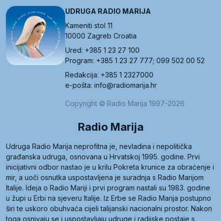
UDRUGA RADIO MARIJA
Kameniti stol 11
10000 Zagreb Croatia
Ured: +385 1 23 27 100
Program: +385 1 23 27 777; 099 502 00 52
Redakcija: +385 1 2327000
e-pošta: info@radiomarija.hr
Copyright © Radio Marija 1997-2026
Radio Marija
Udruga Radio Marija neprofitna je, nevladina i nepolitička
građanska udruga, osnovana u Hrvatskoj 1995. godine. Prvi
inicijativni odbor nastao je u krilu Pokreta krunice za obraćenje i
mir, a uoči osnutka uspostavljena je suradnja s Radio Marijom
Italije. Ideja o Radio Mariji i prvi program nastali su 1983. godine
u župi u Erbi na sjeveru Italije. Iz Erbe se Radio Marija postupno
širi te uskoro obuhvaća cijeli talijanski nacionalni prostor. Nakon
toga osnivaju se i uspostavljaju udruge i radijske postaje s