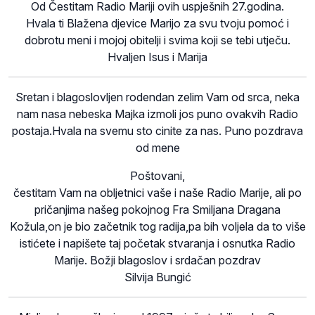
Od Čestitam Radio Mariji ovih uspješnih 27.godina.
Hvala ti Blažena djevice Marijo za svu tvoju pomoć i
dobrotu meni i mojoj obitelji i svima koji se tebi utječu.
Hvaljen Isus i Marija
Sretan i blagoslovljen rodendan zelim Vam od srca, neka
nam nasa nebeska Majka izmoli jos puno ovakvih Radio
postaja.Hvala na svemu sto cinite za nas. Puno pozdrava
od mene
Poštovani,
čestitam Vam na obljetnici vaše i naše Radio Marije, ali po
pričanjima našeg pokojnog Fra Smiljana Dragana
Kožula,on je bio začetnik tog radija,pa bih voljela da to više
istićete i napišete taj početak stvaranja i osnutka Radio
Marije. Božji blagoslov i srdačan pozdrav
Silvija Bungić