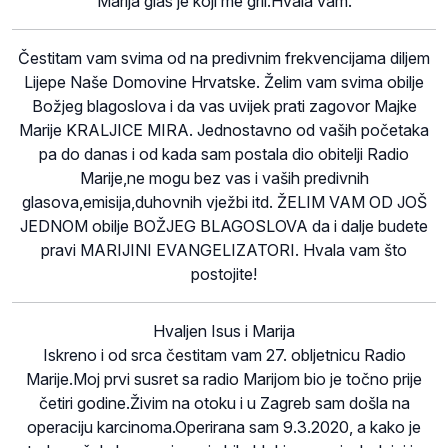
Marija glas je koji me grli.Hvala vam.
Čestitam vam svima od na predivnim frekvencijama diljem
Lijepe Naše Domovine Hrvatske. Želim vam svima obilje
Božjeg blagoslova i da vas uvijek prati zagovor Majke
Marije KRALJICE MIRA. Jednostavno od vaših početaka
pa do danas i od kada sam postala dio obitelji Radio
Marije,ne mogu bez vas i vaših predivnih
glasova,emisija,duhovnih vježbi itd. ŽELIM VAM OD JOŠ
JEDNOM obilje BOŽJEG BLAGOSLOVA da i dalje budete
pravi MARIJINI EVANGELIZATORI. Hvala vam što
postojite!
Hvaljen Isus i Marija
Iskreno i od srca čestitam vam 27. obljetnicu Radio
Marije.Moj prvi susret sa radio Marijom bio je točno prije
četiri godine.Živim na otoku i u Zagreb sam došla na
operaciju karcinoma.Operirana sam 9.3.2020, a kako je