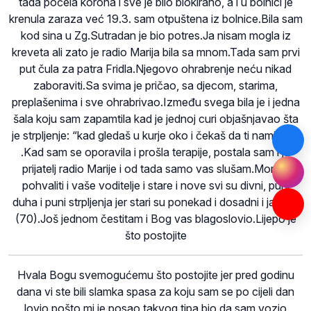
tada počela korona i sve je bilo blokirano, a i u bolnici je
krenula zaraza već 19.3. sam otpuštena iz bolnice.Bila sam
kod sina u Zg.Sutradan je bio potres.Ja nisam mogla iz
kreveta ali zato je radio Marija bila sa mnom.Tada sam prvi
put čula za patra Fridla.Njegovo ohrabrenje neću nikad
zaboraviti.Sa svima je pričao, sa djecom, starima,
preplašenima i sve ohrabrivao.Između svega bila je i jedna
šala koju sam zapamtila kad je jednoj curi objašnjavao šta
je strpljenje: “kad gledaš u kurje oko i čekaš da ti namigne”
.Kad sam se oporavila i prošla terapije, postala sam i ja
prijatelj radio Marije i od tada samo vas slušam.Moram
pohvaliti i vaše voditelje i stare i nove svi su divni, puni
duha i puni strpljenja jer stari su ponekad i dosadni i ja sam
(70).Još jednom čestitam i Bog vas blagoslovio.Lijepo je
što postojite
Hvala Bogu svemogućemu što postojite jer pred godinu
dana vi ste bili slamka spasa za koju sam se po cijeli dan
lovio pošto mi je posao takvog tipa bio da sam vozio