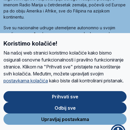
imenom Radio Marija u četrdesetak zemalja, počevši od Europe
pa do obiju Amerika i Afrike, sve do Filipina na azijskom
kontinentu.
Sve su nacionalne udruge utemeljene autonomno u svojim
zemljama, a međusobna su povezane preko krovne udruge
pod nazivom Svjetska obitelj Radio Marije (World Family of
Koristimo kolačiće!
Radio Maria). Svjetsku obitelj utemeljilo je sedam članica, među
kojima je i hrvatska Udruga Radio Marija.
Na našoj web stranici koristimo kolačiće kako bismo
osigurali osnovne funkcionalnosti i pravilno funkcioniranje
stranice. Klikom na "Prihvati sve" pristajete na korištenje
svih kolačića. Međutim, možete upravljati svojim
O nama
Radio
Program
Volonteri
Prijatelji
Kontakt
Pravila privatnosti
postavkama kolačića
kako biste dali kontrolirani pristanak.
Kolačići
Uvjeti korištenja
Ova stranica je zaštićena Google reCAPTCHA sustavom
Prihvati sve
Odbij sve
App
Google
Store
Play
Upravljaj postavkama
Design and development
SIK
&
C-Tel