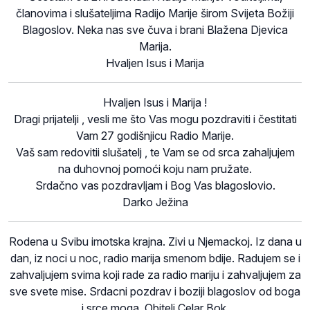
članovima i slušateljima Radijo Marije širom Svijeta Božiji
Blagoslov. Neka nas sve čuva i brani Blažena Djevica
Marija.
Hvaljen Isus i Marija
Hvaljen Isus i Marija !
Dragi prijatelji , vesli me što Vas mogu pozdraviti i čestitati
Vam 27 godišnjicu Radio Marije.
Vaš sam redovitii slušatelj , te Vam se od srca zahaljujem
na duhovnoj pomoći koju nam pružate.
Srdačno vas pozdravljam i Bog Vas blagoslovio.
Darko Ježina
Rodena u Svibu imotska krajna. Zivi u Njemackoj. Iz dana u
dan, iz noci u noc, radio marija smenom bdije. Radujem se i
zahvaljujem svima koji rade za radio mariju i zahvaljujem za
sve svete mise. Srdacni pozdrav i boziji blagoslov od boga
i srce moga. Obitelj Celar Bok.