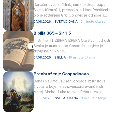
Današnji sveti zaštitnik, rimski biskup, papa
Siksto (Sixtus) II, prema knjizi Liber Pontificalis
bio je rođenjem Grk. Obnovio je odnose s
afričkim…
07.08.2026. · SVETAC DANA ·
2 minute čitanja
Biblija 365 – Sir 1-5
Sir 1-5 1 I. ZBIRKA IZREKA Otajstvo mudrosti
Svaka je mudrost od Gospoda i s njime je
dovijeka.2 Tko će…
07.08.2026. · BIBLIJA ·
10 minute čitanja
Preobraženje Gospodinovo
Danas slavimo uzvišeni događaj iz Kristova
života, o kojem nas izvješćuju evanđelisti
Matej, Marko i Luka te sveti Petar u svojoj
drugoj…
06.08.2026. · SVETAC DANA ·
3 minute čitanja