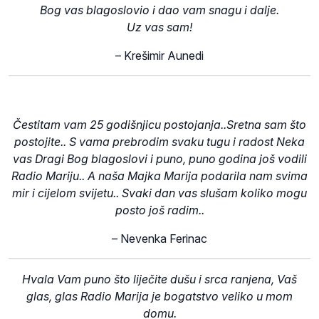
Bog vas blagoslovio i dao vam snagu i dalje.
Uz vas sam!
–
Krešimir Aunedi
Čestitam vam 25 godišnjicu postojanja..Sretna sam što
postojite.. S vama prebrodim svaku tugu i radost Neka
vas Dragi Bog blagoslovi i puno, puno godina još vodili
Radio Mariju.. A naša Majka Marija podarila nam svima
mir i cijelom svijetu.. Svaki dan vas slušam koliko mogu
posto još radim..
–
Nevenka Ferinac
Hvala Vam puno što liječite dušu i srca ranjena, Vaš
glas, glas Radio Marija je bogatstvo veliko u mom
domu.