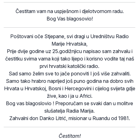
Čestitam vam na uspješnom i djelotvornom radu.
Bog Vas blagosovio!
Poštovani oče Stjepane, svi dragi u Uredništvu Radio
Marije Hrvatska,
Prije dvije godine uz 25.godižnjicu napisao sam zahvalu i
čestitku svima vama koji tako lijepo i korisno vodite taj naš
prvi hrvatski katolički radio.
Sad samo želim sve to jače ponoviti I još više zahvaliti.
Samo tako hrabro naprijed još puno godina na dobro svih
Hrvata u Hrvatskoj, Bosni i Hercegovini i cijelog svijeta gdje
žive, kao i ja u Africi.
Bog vas blagoslovio ! Preporučam se svaki dan u molitve
slušatelja Radia Marija.
Zahvalni don Danko Litrić, misionar u Ruandu od 1981.
Čestitam!