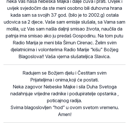
neka Vas naša nebeska Majka i dalje čuva i prati. Uvijek i
uvijek svjedočim da ste meni osobno bili duhovna hrana
kada sam sa svojih 37 god. (bilo je to 2002.g) ostala
udovica sa 2 djece. Vaše sam emisije slušala, sa Vama sam
molila, uz Vas sam našla daljnji smisao života, naučila da
patnja ima smisao ako ju predaš Gospodinu. Na tom putu
Radio Marija je meni bila Šimun Cirenac. Želim svim
djelatnicima i volonterima Radio Marije “kišu” Božjeg
Blagoslova!! Vaša vjerna slušateljica Slavica.
Radujem se Božjem djelu i Čestitam svim
Prijateljima i onima,koji će postati.
Neka zagovor Nebeske Majke i sila Duha Svetoga
nadahnjuje vrijedne radnike i podupiratelje opstanka ,
poticajnog radija.
Svima blagoslovljen “hod” u ovom svetom vremenu.
Amen!