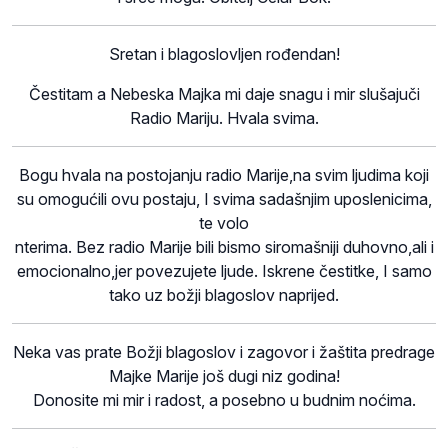
Sretan i blagoslovljen rođendan!
Čestitam a Nebeska Majka mi daje snagu i mir slušajuči
Radio Mariju. Hvala svima.
Bogu hvala na postojanju radio Marije,na svim ljudima koji
su omogućili ovu postaju, I svima sadašnjim uposlenicima,
te volo
nterima. Bez radio Marije bili bismo siromašniji duhovno,ali i
emocionalno,jer povezujete ljude. Iskrene čestitke, I samo
tako uz božji blagoslov naprijed.
Neka vas prate Božji blagoslov i zagovor i žaštita predrage
Majke Marije još dugi niz godina!
Donosite mi mir i radost, a posebno u budnim noćima.