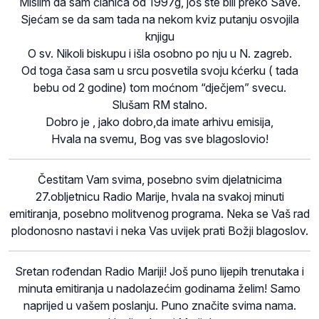
Mislim da sam članica od 1997g, još ste bili preko Save.
Sjećam se da sam tada na nekom kviz putanju osvojila
knjigu
O sv. Nikoli biskupu i išla osobno po nju u N. zagreb.
Od toga časa sam u srcu posvetila svoju kćerku ( tada
bebu od 2 godine) tom moćnom “dječjem” svecu.
Slušam RM stalno.
Dobro je , jako dobro,da imate arhivu emisija,
Hvala na svemu, Bog vas sve blagoslovio!
Čestitam Vam svima, posebno svim djelatnicima
27.obljetnicu Radio Marije, hvala na svakoj minuti
emitiranja, posebno molitvenog programa. Neka se Vaš rad
plodonosno nastavi i neka Vas uvijek prati Božji blagoslov.
Sretan rođendan Radio Mariji! Još puno lijepih trenutaka i
minuta emitiranja u nadolazećim godinama želim! Samo
naprijed u vašem poslanju. Puno značite svima nama.