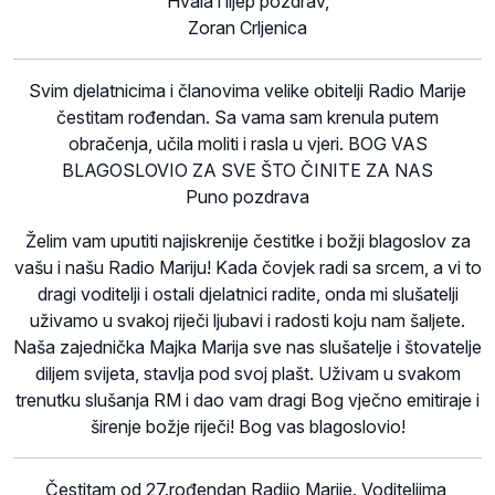
Hvala i lijep pozdrav,
Zoran Crljenica
Svim djelatnicima i članovima velike obitelji Radio Marije
čestitam rođendan. Sa vama sam krenula putem
obračenja, učila moliti i rasla u vjeri. BOG VAS
BLAGOSLOVIO ZA SVE ŠTO ČINITE ZA NAS
Puno pozdrava
Želim vam uputiti najiskrenije čestitke i božji blagoslov za
vašu i našu Radio Mariju! Kada čovjek radi sa srcem, a vi to
dragi voditelji i ostali djelatnici radite, onda mi slušatelji
uživamo u svakoj riječi ljubavi i radosti koju nam šaljete.
Naša zajednička Majka Marija sve nas slušatelje i štovatelje
diljem svijeta, stavlja pod svoj plašt. Uživam u svakom
trenutku slušanja RM i dao vam dragi Bog vječno emitiraje i
širenje božje riječi! Bog vas blagoslovio!
Čestitam od 27.rođendan Radijo Marije. Voditeljima,