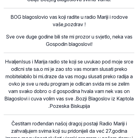
BOG blagoslovio vas koji radite u radio Mariji i rodove
vaše,pozdrav !
Sve ove duge godine bili ste mi prozor u svjetlo, neka vas
Gospodin blagoslovi!
HvaljenIsus i Marija radio ste koji se uvukao pod moje srce
odlcni ste sa.o mi je zao sto vas moram slusati preko
mobitelabilo bi mi.draze da vas mogu slusati preko radija a
ovko je sve u redu program je odlican svida mi se zelim
vam svako dobro o d gospodina hvala vam nek vas on
Blagoslovi i cuva volim vas sve .Bozji Blagoslov iz Kaptola
.Pozeska Biskupija
Čestitam rođendan našoj dragoj postaji Radio Mariji i
zahvaljujem svima koji su pridonijeli da već 27.godina