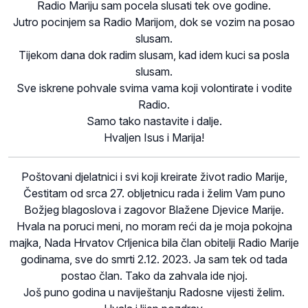
Radio Mariju sam pocela slusati tek ove godine.
Jutro pocinjem sa Radio Marijom, dok se vozim na posao
slusam.
Tijekom dana dok radim slusam, kad idem kuci sa posla
slusam.
Sve iskrene pohvale svima vama koji volontirate i vodite
Radio.
Samo tako nastavite i dalje.
Hvaljen Isus i Marija!
Poštovani djelatnici i svi koji kreirate život radio Marije,
Čestitam od srca 27. obljetnicu rada i želim Vam puno
Božjeg blagoslova i zagovor Blažene Djevice Marije.
Hvala na poruci meni, no moram reći da je moja pokojna
majka, Nada Hrvatov Crljenica bila član obitelji Radio Marije
godinama, sve do smrti 2.12. 2023. Ja sam tek od tada
postao član. Tako da zahvala ide njoj.
Još puno godina u naviještanju Radosne vijesti želim.