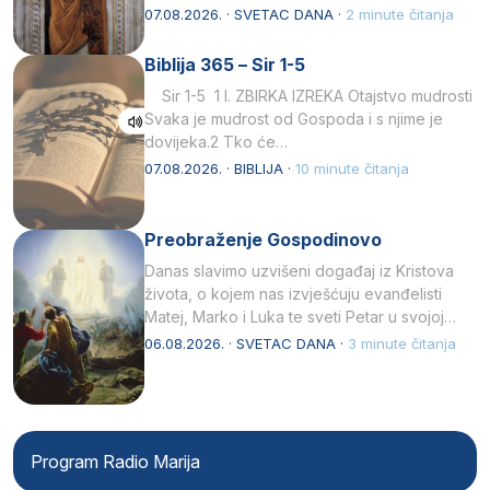
afričkim…
07.08.2026. · SVETAC DANA ·
2 minute čitanja
Biblija 365 – Sir 1-5
Sir 1-5 1 I. ZBIRKA IZREKA Otajstvo mudrosti
Svaka je mudrost od Gospoda i s njime je
dovijeka.2 Tko će…
07.08.2026. · BIBLIJA ·
10 minute čitanja
Preobraženje Gospodinovo
Danas slavimo uzvišeni događaj iz Kristova
života, o kojem nas izvješćuju evanđelisti
Matej, Marko i Luka te sveti Petar u svojoj
drugoj…
06.08.2026. · SVETAC DANA ·
3 minute čitanja
Program Radio Marija