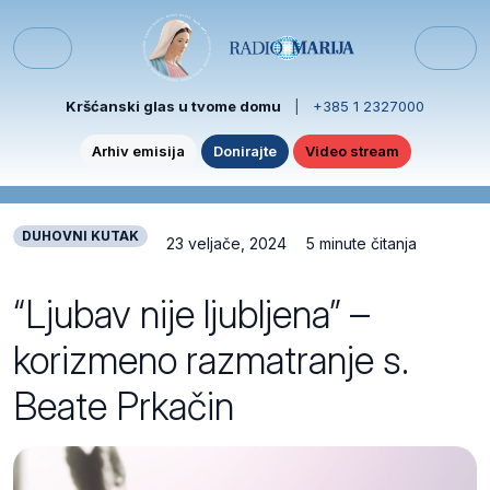
Skip to content
Skip to footer
Menu
Kršćanski glas u tvome domu
|
+385 1 2327000
Arhiv emisija
Donirajte
Video stream
DUHOVNI KUTAK
23 veljače, 2024
5 minute čitanja
“Ljubav nije ljubljena” –
korizmeno razmatranje s.
Beate Prkačin