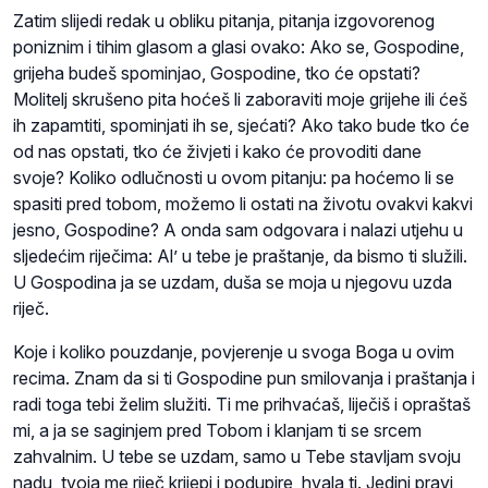
Zatim slijedi redak u obliku pitanja, pitanja izgovorenog
poniznim i tihim glasom a glasi ovako: Ako se, Gospodine,
grijeha budeš spominjao, Gospodine, tko će opstati?
Molitelj skrušeno pita hoćeš li zaboraviti moje grijehe ili ćeš
ih zapamtiti, spominjati ih se, sjećati? Ako tako bude tko će
od nas opstati, tko će živjeti i kako će provoditi dane
svoje? Koliko odlučnosti u ovom pitanju: pa hoćemo li se
spasiti pred tobom, možemo li ostati na životu ovakvi kakvi
jesno, Gospodine? A onda sam odgovara i nalazi utjehu u
sljedećim riječima: Al’ u tebe je praštanje, da bismo ti služili.
U Gospodina ja se uzdam, duša se moja u njegovu uzda
riječ.
Koje i koliko pouzdanje, povjerenje u svoga Boga u ovim
recima. Znam da si ti Gospodine pun smilovanja i praštanja i
radi toga tebi želim služiti. Ti me prihvaćaš, liječiš i opraštaš
mi, a ja se saginjem pred Tobom i klanjam ti se srcem
zahvalnim. U tebe se uzdam, samo u Tebe stavljam svoju
nadu, tvoja me riječ krijepi i podupire, hvala ti. Jedini pravi