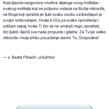
Koja ljepota razgovora i molitve dijaloga ovog molitelja i
svakog molitelja koji se potpuno oslanja na Božje milosrđe,
na Boga koji oprašta jer ljubi svaku osobu ozdravljajući je
svojim smilovanjem. Hvala ti Oče,za svako oproštenje i
uslišani vapaj; hvala Ti što se ne umaraš nego opraštaš,
što ljubiš i liječiš sve naše propuste i grijehe. Za Tvoje veliko
milosrđe i moje krhko pouzdanje slavim Te, Gospodine!
—
s. Beata Prkačin,
uršulinka