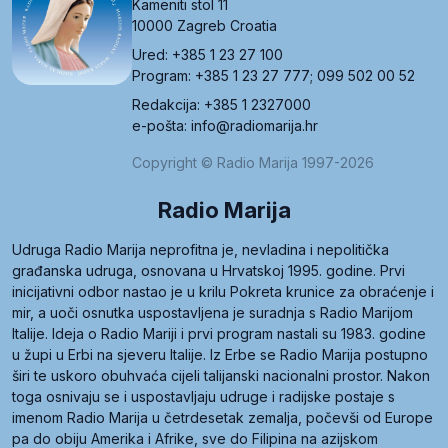
Kameniti stol 11
10000 Zagreb Croatia
Ured: +385 1 23 27 100
Program: +385 1 23 27 777; 099 502 00 52
Redakcija: +385 1 2327000
e-pošta: info@radiomarija.hr
Copyright © Radio Marija 1997-2026
Radio Marija
Udruga Radio Marija neprofitna je, nevladina i nepolitička
građanska udruga, osnovana u Hrvatskoj 1995. godine. Prvi
inicijativni odbor nastao je u krilu Pokreta krunice za obraćenje i
mir, a uoči osnutka uspostavljena je suradnja s Radio Marijom
Italije. Ideja o Radio Mariji i prvi program nastali su 1983. godine
u župi u Erbi na sjeveru Italije. Iz Erbe se Radio Marija postupno
širi te uskoro obuhvaća cijeli talijanski nacionalni prostor. Nakon
toga osnivaju se i uspostavljaju udruge i radijske postaje s
imenom Radio Marija u četrdesetak zemalja, počevši od Europe
pa do obiju Amerika i Afrike, sve do Filipina na azijskom