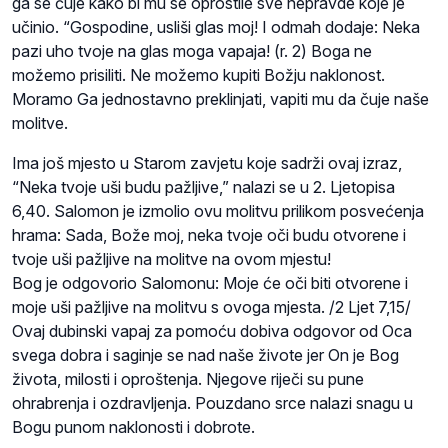
ga se čuje kako bi mu se oprostile sve nepravde koje je
učinio. “Gospodine, usliši glas moj! I odmah dodaje: Neka
pazi uho tvoje na glas moga vapaja! (r. 2) Boga ne
možemo prisiliti. Ne možemo kupiti Božju naklonost.
Moramo Ga jednostavno preklinjati, vapiti mu da čuje naše
molitve.
Ima još mjesto u Starom zavjetu koje sadrži ovaj izraz,
“Neka tvoje uši budu pažljive,” nalazi se u 2. Ljetopisa
6,40. Salomon je izmolio ovu molitvu prilikom posvećenja
hrama: Sada, Bože moj, neka tvoje oči budu otvorene i
tvoje uši pažljive na molitve na ovom mjestu!
Bog je odgovorio Salomonu: Moje će oči biti otvorene i
moje uši pažljive na molitvu s ovoga mjesta. /2 Ljet 7,15/
Ovaj dubinski vapaj za pomoću dobiva odgovor od Oca
svega dobra i saginje se nad naše živote jer On je Bog
života, milosti i oproštenja. Njegove riječi su pune
ohrabrenja i ozdravljenja. Pouzdano srce nalazi snagu u
Bogu punom naklonosti i dobrote.