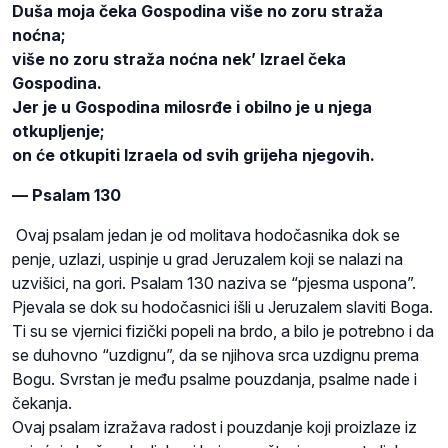
Duša moja čeka Gospodina više no zoru straža
noćna;
više no zoru straža noćna nek’ Izrael čeka
Gospodina.
Jer je u Gospodina milosrđe i obilno je u njega
otkupljenje;
on će otkupiti Izraela od svih grijeha njegovih.
—
Psalam 130
Ovaj psalam jedan je od molitava hodočasnika dok se
penje, uzlazi, uspinje u grad Jeruzalem koji se nalazi na
uzvišici, na gori. Psalam 130 naziva se “pjesma uspona”.
Pjevala se dok su hodočasnici išli u Jeruzalem slaviti Boga.
Ti su se vjernici fizički popeli na brdo, a bilo je potrebno i da
se duhovno “uzdignu”, da se njihova srca uzdignu prema
Bogu. Svrstan je među psalme pouzdanja, psalme nade i
čekanja.
Ovaj psalam izražava radost i pouzdanje koji proizlaze iz