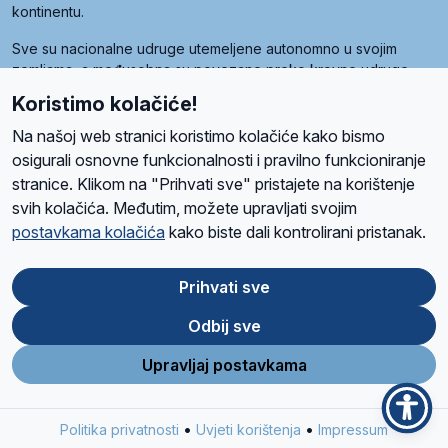
kontinentu.
Sve su nacionalne udruge utemeljene autonomno u svojim
zemljama, a međusobna su povezane preko krovne udruge
pod nazivom Svjetska obitelj Radio Marije (World Family of
Koristimo kolačiće!
Radio Maria). Svjetsku obitelj utemeljilo je sedam članica, među
kojima je i hrvatska Udruga Radio Marija.
Na našoj web stranici koristimo kolačiće kako bismo
osigurali osnovne funkcionalnosti i pravilno funkcioniranje
stranice. Klikom na "Prihvati sve" pristajete na korištenje
svih kolačića. Međutim, možete upravljati svojim
O nama
Radio
Program
Volonteri
Prijatelji
Kontakt
Pravila privatnosti
postavkama kolačića
kako biste dali kontrolirani pristanak.
Kolačići
Uvjeti korištenja
Ova stranica je zaštićena Google reCAPTCHA sustavom
Prihvati sve
Odbij sve
App
Google
Store
Play
Upravljaj postavkama
Design and development
SIK
&
C-Tel
•
•
Politika privatnosti
Uvjeti korištenja
Impressum