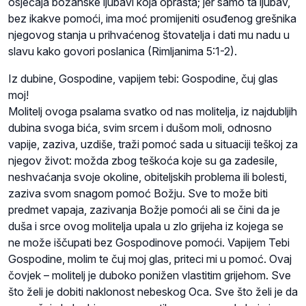
osjećaja božanske ljubavi koja oprašta; jer samo ta ljubav,
bez ikakve pomoći, ima moć promijeniti osuđenog grešnika
njegovog stanja u prihvaćenog štovatelja i dati mu nadu u
slavu kako govori poslanica (Rimljanima 5:1-2).
Iz dubine, Gospodine, vapijem tebi: Gospodine, čuj glas
moj!
Molitelj ovoga psalama svatko od nas molitelja, iz najdubljih
dubina svoga bića, svim srcem i dušom moli, odnosno
vapije, zaziva, uzdiše, traži pomoć sada u situaciji teškoj za
njegov život: možda zbog teškoća koje su ga zadesile,
neshvaćanja svoje okoline, obiteljskih problema ili bolesti,
zaziva svom snagom pomoć Božju. Sve to može biti
predmet vapaja, zazivanja Božje pomoći ali se čini da je
duša i srce ovog molitelja upala u zlo grijeha iz kojega se
ne može iščupati bez Gospodinove pomoći. Vapijem Tebi
Gospodine, molim te čuj moj glas, priteci mi u pomoć. Ovaj
čovjek – molitelj je duboko ponižen vlastitim grijehom. Sve
što želi je dobiti naklonost nebeskog Oca. Sve što želi je da