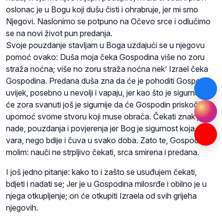
oslonac je u Bogu koji dušu čisti i ohrabruje, jer mi smo
Njegovi. Naslonimo se potpuno na Očevo srce i odlučimo
se na novi život pun predanja.
Svoje pouzdanje stavljam u Boga uzdajući se u njegovu
pomoć ovako: Duša moja čeka Gospodina više no zoru
straža noćna; više no zoru straža noćna nek’ Izrael čeka
Gospodina. Predana duša zna da će je pohoditi Gospodin
uvijek, posebno u nevolji i vapaju, jer kao što je sigurno da
će zora svanuti još je sigurnije da će Gospodin priskočiti
upomoć svome stvoru koji muse obraća. Čekati znak je
nade, pouzdanja i povjerenja jer Bog je sigurnost koja ne
vara, nego bdije i čuva u svako doba. Zato te, Gospodine
molim: nauči ne strpljivo čekati, srca smirena i predana.
I još jedno pitanje: kako to i zašto se usuđujem čekati,
bdjeti i nadati se; Jer je u Gospodina milosrđe i obilno je u
njega otkupljenje; on će otkupiti Izraela od svih grijeha
njegovih.