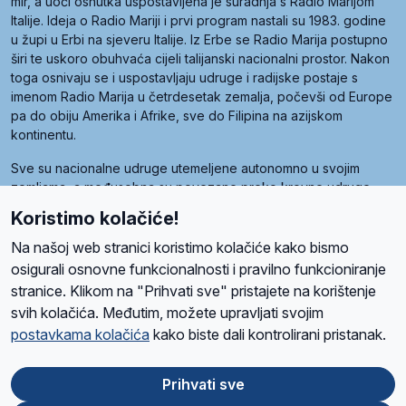
mir, a uoči osnutka uspostavljena je suradnja s Radio Marijom
Italije. Ideja o Radio Mariji i prvi program nastali su 1983. godine
u župi u Erbi na sjeveru Italije. Iz Erbe se Radio Marija postupno
širi te uskoro obuhvaća cijeli talijanski nacionalni prostor. Nakon
toga osnivaju se i uspostavljaju udruge i radijske postaje s
imenom Radio Marija u četrdesetak zemalja, počevši od Europe
pa do obiju Amerika i Afrike, sve do Filipina na azijskom
kontinentu.
Sve su nacionalne udruge utemeljene autonomno u svojim
zemljama, a međusobna su povezane preko krovne udruge
pod nazivom Svjetska obitelj Radio Marije (World Family of
Koristimo kolačiće!
Radio Maria). Svjetsku obitelj utemeljilo je sedam članica, među
kojima je i hrvatska Udruga Radio Marija.
Na našoj web stranici koristimo kolačiće kako bismo
osigurali osnovne funkcionalnosti i pravilno funkcioniranje
stranice. Klikom na "Prihvati sve" pristajete na korištenje
svih kolačića. Međutim, možete upravljati svojim
O nama
Radio
Program
Volonteri
Prijatelji
Kontakt
Pravila privatnosti
postavkama kolačića
kako biste dali kontrolirani pristanak.
Kolačići
Uvjeti korištenja
Ova stranica je zaštićena Google reCAPTCHA sustavom
Prihvati sve