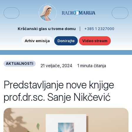
Skip to content
Skip to footer
Menu
Kršćanski glas u tvome domu
|
+385 1 2327000
Arhiv emisija
Donirajte
Video stream
AKTUALNOSTI
21 veljače, 2024
1 minuta čitanja
Predstavljanje nove knjige
prof.dr.sc. Sanje Nikčević