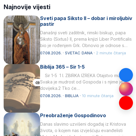
Najnovije vijesti
Sveti papa Siksto II – dobar i miroljubiv
pastir
Današnji sveti zaštitnik, rimski biskup, papa
Siksto (Sixtus) II, prema knjizi Liber Pontificalis
bio je rođenjem Grk. Obnovio je odnose s
afričkim…
07.08.2026. · SVETAC DANA ·
2 minute čitanja
Biblija 365 – Sir 1-5
Sir 1-5 1 I. ZBIRKA IZREKA Otajstvo mudrosti
Svaka je mudrost od Gospoda i s njime je
dovijeka.2 Tko će…
07.08.2026. · BIBLIJA ·
10 minute čitanja
Preobraženje Gospodinovo
Danas slavimo uzvišeni događaj iz Kristova
života, o kojem nas izvješćuju evanđelisti