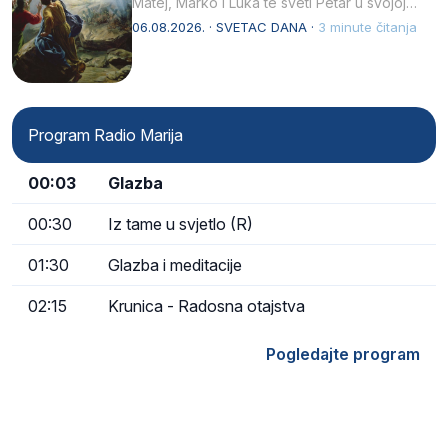
Matej, Marko i Luka te sveti Petar u svojoj
drugoj…
06.08.2026. · SVETAC DANA ·
3 minute čitanja
Program Radio Marija
00:03
Glazba
00:30
Iz tame u svjetlo (R)
01:30
Glazba i meditacije
02:15
Krunica - Radosna otajstva
Pogledajte program