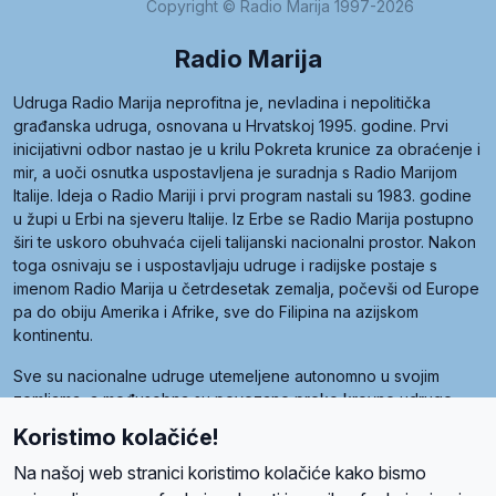
Copyright © Radio Marija 1997-2026
Radio Marija
Udruga Radio Marija neprofitna je, nevladina i nepolitička
građanska udruga, osnovana u Hrvatskoj 1995. godine. Prvi
inicijativni odbor nastao je u krilu Pokreta krunice za obraćenje i
mir, a uoči osnutka uspostavljena je suradnja s Radio Marijom
Italije. Ideja o Radio Mariji i prvi program nastali su 1983. godine
u župi u Erbi na sjeveru Italije. Iz Erbe se Radio Marija postupno
širi te uskoro obuhvaća cijeli talijanski nacionalni prostor. Nakon
toga osnivaju se i uspostavljaju udruge i radijske postaje s
imenom Radio Marija u četrdesetak zemalja, počevši od Europe
pa do obiju Amerika i Afrike, sve do Filipina na azijskom
kontinentu.
Sve su nacionalne udruge utemeljene autonomno u svojim
zemljama, a međusobna su povezane preko krovne udruge
pod nazivom Svjetska obitelj Radio Marije (World Family of
Koristimo kolačiće!
Radio Maria). Svjetsku obitelj utemeljilo je sedam članica, među
kojima je i hrvatska Udruga Radio Marija.
Na našoj web stranici koristimo kolačiće kako bismo