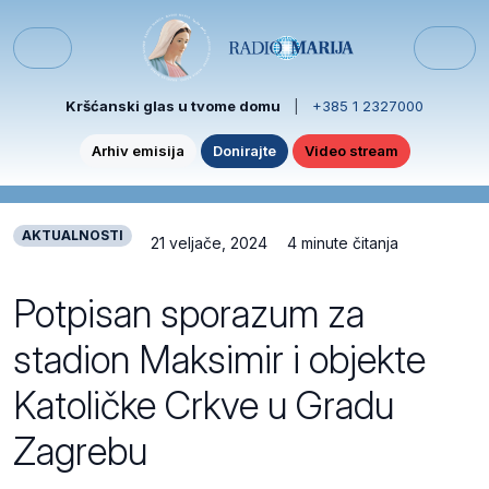
Skip to content
Skip to footer
Menu
Kršćanski glas u tvome domu
|
+385 1 2327000
Arhiv emisija
Donirajte
Video stream
AKTUALNOSTI
21 veljače, 2024
4 minute čitanja
Potpisan sporazum za
stadion Maksimir i objekte
Katoličke Crkve u Gradu
Zagrebu