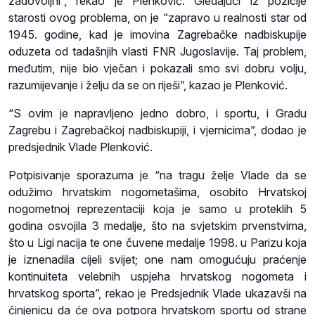
zadovoljni”, rekao je Plenković. Gledajući iz pozicije
starosti ovog problema, on je “zapravo u realnosti star od
1945. godine, kad je imovina Zagrebačke nadbiskupije
oduzeta od tadašnjih vlasti FNR Jugoslavije. Taj problem,
međutim, nije bio vječan i pokazali smo svi dobru volju,
razumijevanje i želju da se on riješi”, kazao je Plenković.
“S ovim je napravljeno jedno dobro, i sportu, i Gradu
Zagrebu i Zagrebačkoj nadbiskupiji, i vjernicima”, dodao je
predsjednik Vlade Plenković.
Potpisivanje sporazuma je “na tragu želje Vlade da se
odužimo hrvatskim nogometašima, osobito Hrvatskoj
nogometnoj reprezentaciji koja je samo u proteklih 5
godina osvojila 3 medalje, što na svjetskim prvenstvima,
što u Ligi nacija te one čuvene medalje 1998. u Parizu koja
je iznenadila cijeli svijet; one nam omogućuju praćenje
kontinuiteta velebnih uspjeha hrvatskog nogometa i
hrvatskog sporta”, rekao je Predsjednik Vlade ukazavši na
činjenicu da će ova potpora hrvatskom sportu od strane