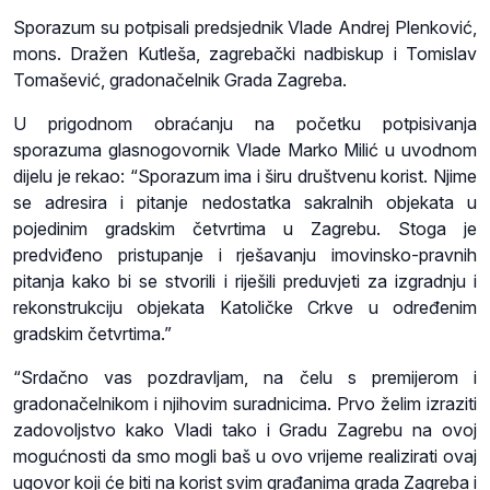
Sporazum su potpisali predsjednik Vlade Andrej Plenković,
mons. Dražen Kutleša, zagrebački nadbiskup i Tomislav
Tomašević, gradonačelnik Grada Zagreba.
U prigodnom obraćanju na početku potpisivanja
sporazuma glasnogovornik Vlade Marko Milić u uvodnom
dijelu je rekao: “Sporazum ima i širu društvenu korist. Njime
se adresira i pitanje nedostatka sakralnih objekata u
pojedinim gradskim četvrtima u Zagrebu. Stoga je
predviđeno pristupanje i rješavanju imovinsko-pravnih
pitanja kako bi se stvorili i riješili preduvjeti za izgradnju i
rekonstrukciju objekata Katoličke Crkve u određenim
gradskim četvrtima.”
“Srdačno vas pozdravljam, na čelu s premijerom i
gradonačelnikom i njihovim suradnicima. Prvo želim izraziti
zadovoljstvo kako Vladi tako i Gradu Zagrebu na ovoj
mogućnosti da smo mogli baš u ovo vrijeme realizirati ovaj
ugovor koji će biti na korist svim građanima grada Zagreba i