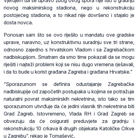
Vjerujem da se upravo zbog ovog spora nije išlo u gradnju
novog maksimirskog stadiona, nego u rekonstrukciju
postojećeg stadiona, a to nikad nije dovršeno i stajalo je
dosta novca.
Ponosan sam što se ovo riješilo u mandatu ove gradske
uprave, naravno, uz konstruktivnu suradnju sve tri strane,
odnosno zajedno s hrvatskom Vladom i sa Zagrebačkom
nadbiskupijom. Smatram da smo time pokazali da se mogu
riješiti i najteži problemi koji se nisu dugo vremena rješavali,
i da to bude u korist građana Zagreba i građana Hrvatske.”
“Sporazumom se definira odustajanje Zagrebačke
nadbiskupije od započetih postupaka u kojima se potražuje
naturalni povrat maksimirskih nekretnina, isto tako se tim
sporazumom utvrđuje da će jedini vlasnik tih nekretnina biti
Grad Zagreb. Istovremeno, Vlada RH i Grad Zagreb se
obvezuju da će osigurati preduvjete za gradnju i
rekonstrukciju 10 crkava ili drugih objekata Katoličke Crkve
u Zagrebu”, rekao je Tomašević.