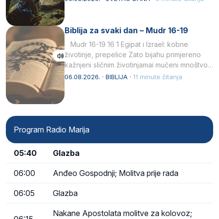
Biblija za svaki dan – Mudr 16-19
Mudr 16-19 16 1 Egipat i Izrael: kobne
životinje, prepelice Zato bijahu primjereno
kažnjeni sličnim životinjamai mučeni mnoštvom
kukaca.2 A narod…
06.08.2026. · BIBLIJA ·
11 minute čitanja
Program Radio Marija
05:40
Glazba
06:00
Anđeo Gospodnji; Molitva prije rada
06:05
Glazba
Nakane Apostolata molitve za kolovoz;
06:15