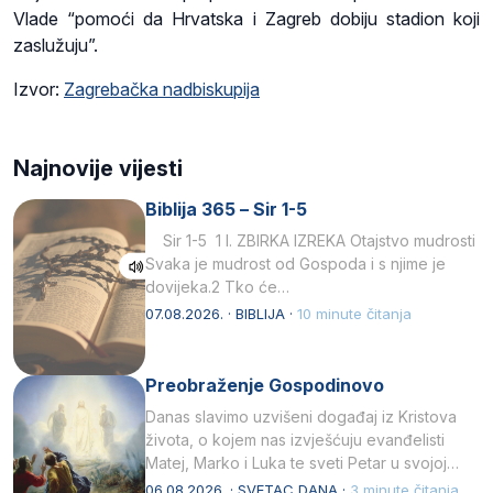
Vlade “pomoći da Hrvatska i Zagreb dobiju stadion koji
zaslužuju”.
Izvor:
Zagrebačka nadbiskupija
Najnovije vijesti
Biblija 365 – Sir 1-5
Sir 1-5 1 I. ZBIRKA IZREKA Otajstvo mudrosti
Svaka je mudrost od Gospoda i s njime je
dovijeka.2 Tko će…
07.08.2026. · BIBLIJA ·
10 minute čitanja
Preobraženje Gospodinovo
Danas slavimo uzvišeni događaj iz Kristova
života, o kojem nas izvješćuju evanđelisti
Matej, Marko i Luka te sveti Petar u svojoj
drugoj…
06.08.2026. · SVETAC DANA ·
3 minute čitanja