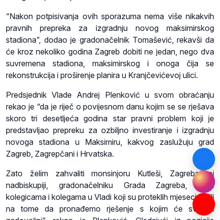
“Nakon potpisivanja ovih sporazuma nema više nikakvih
pravnih prepreka za izgradnju novog maksimirskog
stadiona”, dodao je gradonačelnik Tomašević, rekavši da
će kroz nekoliko godina Zagreb dobiti ne jedan, nego dva
suvremena stadiona, maksimirskog i onoga čija se
rekonstrukcija i proširenje planira u Kranjčevićevoj ulici.
Predsjednik Vlade Andrej Plenković u svom obraćanju
rekao je “da je riječ o povijesnom danu kojim se se rješava
skoro tri desetljeća godina star pravni problem koji je
predstavljao prepreku za ozbiljno investiranje i izgradnju
novoga stadiona u Maksimiru, kakvog zaslužuju grad
Zagreb, Zagrepčani i Hrvatska.
Zato želim zahvaliti monsinjoru Kutleši, Zagrebačkoj
nadbiskupiji, gradonačelniku Grada Zagreba, svim
kolegicama i kolegama u Vladi koji su proteklih mjeseci radili
na tome da pronađemo rješenje s kojim će svi biti