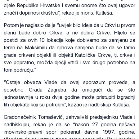
cijele Republike Hrvatske i svemu onome što ovaj ugovor
znači i doprinosi društvu”, rekao je mons. Kutleša.
Potom je naglasio da je “uvijek bilo ideja da u Crkvi u prvom
planu bude dobro Crkve, a ne dobra Crkve. Htjelo se
postići za ovih 10 lokacija koje dobivamo za zamjenu za
teren na Maksimiru da njihova namjena bude da se tamo
grade crkveni objekti ili objekti Katoličke Crkve, tj. crkve i
sve popratno, možda dječji vrtići i sve drugo potrebno na
tom području.”
“Ostaje obveza Vlade da ovaj sporazum provede, a
posebno Grada Zagreba da omogući da se što
jednostavnije u roku dvije godine može pristupiti izgradnji
tih objekata koji su potrebni”, kazao je nadbiskup Kutleša.
Gradonačelnik Tomašević, zahvalivši predsjedniku Vlade i
nadbiskupu, rekao je da se “nakon 27 godina rješava
imovinsko-pravni spor pokrenut davne 1997. godine.