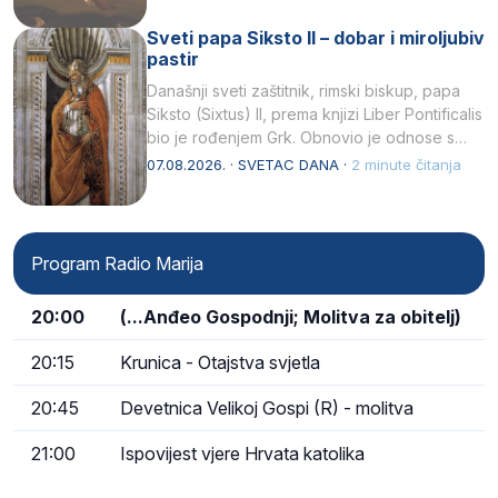
Sveti papa Siksto II – dobar i miroljubiv
pastir
Današnji sveti zaštitnik, rimski biskup, papa
Siksto (Sixtus) II, prema knjizi Liber Pontificalis
bio je rođenjem Grk. Obnovio je odnose s
afričkim…
07.08.2026. · SVETAC DANA ·
2 minute čitanja
Program Radio Marija
20:00
(...Anđeo Gospodnji; Molitva za obitelj)
20:15
Krunica - Otajstva svjetla
20:45
Devetnica Velikoj Gospi (R) - molitva
21:00
Ispovijest vjere Hrvata katolika