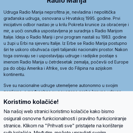
Radio Marija
Udruga Radio Marija neprofitna je, nevladina i nepolitička
građanska udruga, osnovana u Hrvatskoj 1995. godine. Prvi
inicijativni odbor nastao je u krilu Pokreta krunice za obraćenje i
mir, a uoči osnutka uspostavljena je suradnja s Radio Marijom
Italije. Ideja o Radio Mariji i prvi program nastali su 1983. godine
u župi u Erbi na sjeveru Italije. Iz Erbe se Radio Marija postupno
širi te uskoro obuhvaća cijeli talijanski nacionalni prostor. Nakon
toga osnivaju se i uspostavljaju udruge i radijske postaje s
imenom Radio Marija u četrdesetak zemalja, počevši od Europe
pa do obiju Amerika i Afrike, sve do Filipina na azijskom
kontinentu.
Sve su nacionalne udruge utemeljene autonomno u svojim
zemljama, a međusobna su povezane preko krovne udruge
pod nazivom Svjetska obitelj Radio Marije (World Family of
Koristimo kolačiće!
Radio Maria). Svjetsku obitelj utemeljilo je sedam članica, među
kojima je i hrvatska Udruga Radio Marija.
Na našoj web stranici koristimo kolačiće kako bismo
osigurali osnovne funkcionalnosti i pravilno funkcioniranje
stranice. Klikom na "Prihvati sve" pristajete na korištenje
svih kolačića. Međutim, možete upravljati svojim