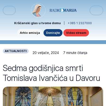
Skip to content
Skip to footer
Menu
Kršćanski glas u tvome domu
|
+385 1 2327000
Arhiv emisija
Donirajte
Video stream
AKTUALNOSTI
20 veljače, 2024
7 minute čitanja
Sedma godišnjica smrti
Tomislava Ivančića u Davoru