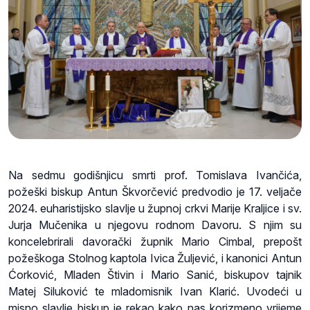
Na sedmu godišnjicu smrti prof. Tomislava Ivančića,
požeški biskup Antun Škvorčević predvodio je 17. veljače
2024. euharistijsko slavlje u župnoj crkvi Marije Kraljice i sv.
Jurja Mučenika u njegovu rodnom Davoru. S njim su
koncelebrirali davorački župnik Mario Cimbal, prepošt
požeškoga Stolnog kaptola Ivica Žuljević, i kanonici Antun
Ćorković, Mladen Štivin i Mario Sanić, biskupov tajnik
Matej Siluković te mladomisnik Ivan Klarić. Uvodeći u
misno slavlje biskup je rekao kako nas korizmeno vrijeme