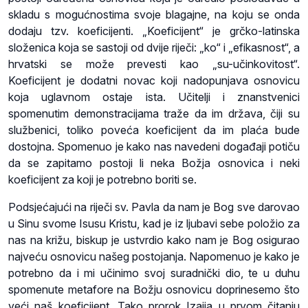
skladu s mogućnostima svoje blagajne, na koju se onda
dodaju tzv. koeficijenti. „Koeficijent“ je grčko-latinska
složenica koja se sastoji od dvije riječi: „ko“ i „efikasnost“, a
hrvatski se može prevesti kao „su-učinkovitost“.
Koeficijent je dodatni novac koji nadopunjava osnovicu
koja uglavnom ostaje ista. Učitelji i znanstvenici
spomenutim demonstracijama traže da im država, čiji su
službenici, toliko poveća koeficijent da im plaća bude
dostojna. Spomenuo je kako nas navedeni događaji potiču
da se zapitamo postoji li neka Božja osnovica i neki
koeficijent za koji je potrebno boriti se.
Podsjećajući na riječi sv. Pavla da nam je Bog sve darovao
u Sinu svome Isusu Kristu, kad je iz ljubavi sebe položio za
nas na križu, biskup je ustvrdio kako nam je Bog osigurao
najveću osnovicu našeg postojanja. Napomenuo je kako je
potrebno da i mi učinimo svoj suradnički dio, te u duhu
spomenute metafore na Božju osnovicu doprinesemo što
veći naš koeficijent. Tako prorok Izaija u prvom čitanju