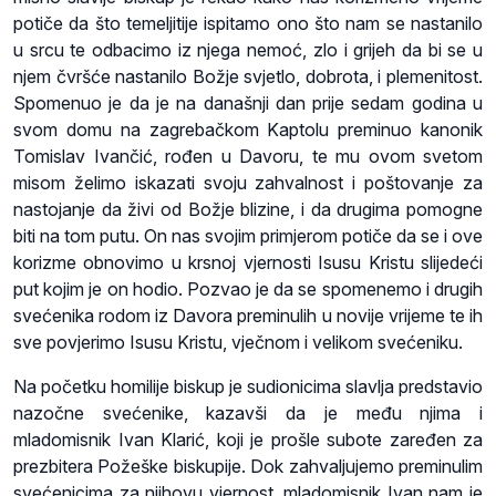
potiče da što temeljitije ispitamo ono što nam se nastanilo
u srcu te odbacimo iz njega nemoć, zlo i grijeh da bi se u
njem čvršće nastanilo Božje svjetlo, dobrota, i plemenitost.
Spomenuo je da je na današnji dan prije sedam godina u
svom domu na zagrebačkom Kaptolu preminuo kanonik
Tomislav Ivančić, rođen u Davoru, te mu ovom svetom
misom želimo iskazati svoju zahvalnost i poštovanje za
nastojanje da živi od Božje blizine, i da drugima pomogne
biti na tom putu. On nas svojim primjerom potiče da se i ove
korizme obnovimo u krsnoj vjernosti Isusu Kristu slijedeći
put kojim je on hodio. Pozvao je da se spomenemo i drugih
svećenika rodom iz Davora preminulih u novije vrijeme te ih
sve povjerimo Isusu Kristu, vječnom i velikom svećeniku.
Na početku homilije biskup je sudionicima slavlja predstavio
nazočne svećenike, kazavši da je među njima i
mladomisnik Ivan Klarić, koji je prošle subote zaređen za
prezbitera Požeške biskupije. Dok zahvaljujemo preminulim
svećenicima za njihovu vjernost, mladomisnik Ivan nam je