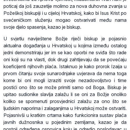
poticaj da još zauzetije molimo za nova duhovna zvanja u
Požeškoj biskupiji i u cijeloj Hrvatskoj, kako bi Isus Krist po
svećeničkom služenju mogao ostvarivati među nama
svoje djelo spasenja, kazao je biskup.
U svjetlu naviještene Božje riječi biskup je pojasnio
aktualna događanja u Hrvatskoj u kojima između ostalog
jedni demonstriraju jer im se kao oporbi ne sviđa što rade
oni koji su na vlasti, dok drugi zahtijevaju da se povećaju
koeficijenti njihovih plaća. Istaknuo je kako prorok Izaija u
prvom čitanju svoje sunarodnjake uvjerava da nema toga
kome bi oni mogli izraziti svoje nezadovoljstvo i time
postići ono što se može primiti samo od Boga. Biskup je
upitao sudionike slavlja zalažu li se oni za Božje onoliko
koliko se spomenuti prosvjednici zalažu za ono što se
ljudskim naporima i zalaganjima u Hrvatskoj može ostvariti.
Pojasnivši u kratkim crtama kako funkcionira sustav plaća
javnih dužnosnika u pojedinim zemljama, kazao je da
postoji određena osnovica koju je odredio poslodavac u