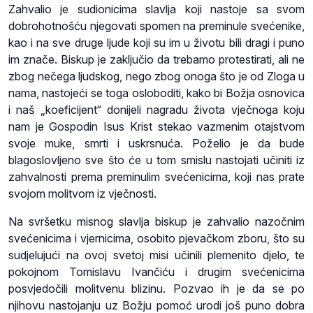
Zahvalio je sudionicima slavlja koji nastoje sa svom
dobrohotnošću njegovati spomen na preminule svećenike,
kao i na sve druge ljude koji su im u životu bili dragi i puno
im znače. Biskup je zaključio da trebamo protestirati, ali ne
zbog nečega ljudskog, nego zbog onoga što je od Zloga u
nama, nastojeći se toga osloboditi, kako bi Božja osnovica
i naš „koeficijent“ donijeli nagradu života vječnoga koju
nam je Gospodin Isus Krist stekao vazmenim otajstvom
svoje muke, smrti i uskrsnuća. Poželio je da bude
blagoslovljeno sve što će u tom smislu nastojati učiniti iz
zahvalnosti prema preminulim svećenicima, koji nas prate
svojom molitvom iz vječnosti.
Na svršetku misnog slavlja biskup je zahvalio nazočnim
svećenicima i vjernicima, osobito pjevačkom zboru, što su
sudjelujući na ovoj svetoj misi učinili plemenito djelo, te
pokojnom Tomislavu Ivančiću i drugim svećenicima
posvjedočili molitvenu blizinu. Pozvao ih je da se po
njihovu nastojanju uz Božju pomoć urodi još puno dobra