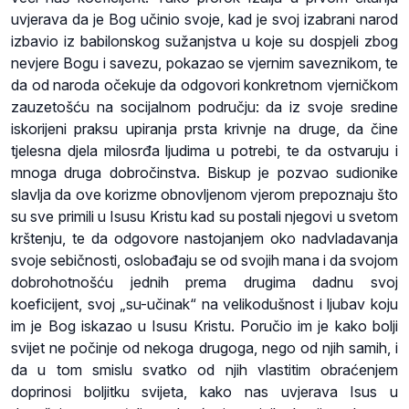
uvjerava da je Bog učinio svoje, kad je svoj izabrani narod
izbavio iz babilonskog sužanjstva u koje su dospjeli zbog
nevjere Bogu i savezu, pokazao se vjernim saveznikom, te
da od naroda očekuje da odgovori konkretnom vjerničkom
zauzetošću na socijalnom području: da iz svoje sredine
iskorijeni praksu upiranja prsta krivnje na druge, da čine
tjelesna djela milosrđa ljudima u potrebi, te da ostvaruju i
mnoga druga dobročinstva. Biskup je pozvao sudionike
slavlja da ove korizme obnovljenom vjerom prepoznaju što
su sve primili u Isusu Kristu kad su postali njegovi u svetom
krštenju, te da odgovore nastojanjem oko nadvladavanja
svoje sebičnosti, oslobađaju se od svojih mana i da svojom
dobrohotnošću jednih prema drugima dadnu svoj
koeficijent, svoj „su-učinak“ na velikodušnost i ljubav koju
im je Bog iskazao u Isusu Kristu. Poručio im je kako bolji
svijet ne počinje od nekoga drugoga, nego od njih samih, i
da u tom smislu svatko od njih vlastitim obraćenjem
doprinosi boljitku svijeta, kako nas uvjerava Isus u