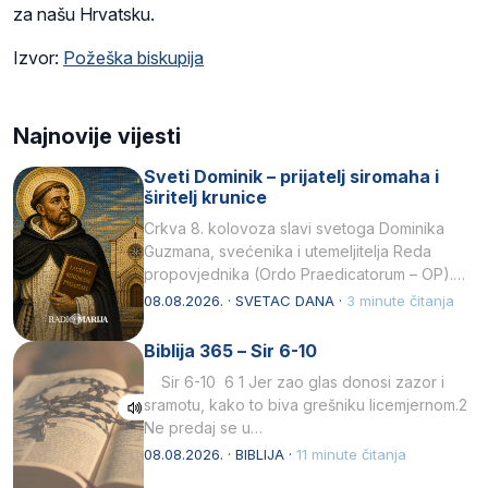
za našu Hrvatsku.
Izvor:
Požeška biskupija
Najnovije vijesti
Sveti Dominik – prijatelj siromaha i
širitelj krunice
Crkva 8. kolovoza slavi svetoga Dominika
Guzmana, svećenika i utemeljitelja Reda
propovjednika (Ordo Praedicatorum – OP).
Svojim životom, dubokom ljubavlju prema
08.08.2026. · SVETAC DANA ·
3 minute čitanja
Kristu…
Biblija 365 – Sir 6-10
Sir 6-10 6 1 Jer zao glas donosi zazor i
sramotu, kako to biva grešniku licemjernom.2
Ne predaj se u…
08.08.2026. · BIBLIJA ·
11 minute čitanja