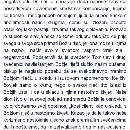
negativnosti. On nas u današnje doba napose zahvaća
posredstvom suvremenih sredstava komunikacije, kojima
se koriste i mnogi nedobronamjerni ljudi da bi pod krinkom
anonimnosti naudili drugima, čemu su izloženi osobito
mladi koji lako postaju žrtvama takvog djelovanja. Pozvao
je sudionike slavlja neka se tome odupru tako što će prije
svega u svoja srca primati Božju riječ, jer ona može u njima
na najbolji način svojim svjetlom raspršiti mrak zla i
negativnosti. Podsjetivši da je svećenik Tomislav i drugi
svećenici naviještanjem Božje riječi služio našim dušama,
biskup je naglasio potrebu da se svakodnevno hranimo
Božjom riječju u skladu s Isusovom napomenom: „Ne živi
čovjek samo o kruhu, nego o svakoj riječi što izlazi iz
Božjih usta“ i da u skladu s njima nastojimo živjeti. Naše
dioništvo u Isusovoj pobjedi nad smrću Božja je osnovica,
kojoj dodajemo svoj doprinos, „koeficijent“ kad u skladu s
Božjom riječju nastojimo živjeti. Kazao je da je takvo naše
korizmeno nastojanje ujedno znak preminulim svećenicima
da ih poštujemo, da im zahvaljujemo i da ih nasljedujemo.