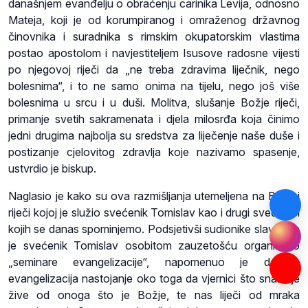
današnjem evanđelju o obraćenju carinika Levija, odnosno
Mateja, koji je od korumpiranog i omraženog državnog
činovnika i suradnika s rimskim okupatorskim vlastima
postao apostolom i navjestiteljem Isusove radosne vijesti
po njegovoj riječi da „ne treba zdravima liječnik, nego
bolesnima“, i to ne samo onima na tijelu, nego još više
bolesnima u srcu i u duši. Molitva, slušanje Božje riječi,
primanje svetih sakramenata i djela milosrđa koja činimo
jedni drugima najbolja su sredstva za liječenje naše duše i
postizanje cjelovitog zdravlja koje nazivamo spasenje,
ustvrdio je biskup.
Naglasio je kako su ova razmišljanja utemeljena na Božjoj
riječi kojoj je služio svećenik Tomislav kao i drugi svećenici
kojih se danas spominjemo. Podsjetivši sudionike slavlja da
je svećenik Tomislav osobitom zauzetošću organizirao
„seminare evangelizacije“, napomenuo je da je
evangelizacija nastojanje oko toga da vjernici što snažnije
žive od onoga što je Božje, te nas liječi od mraka