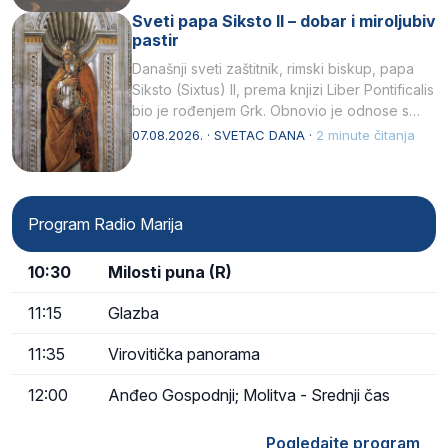
Sveti papa Siksto II – dobar i miroljubiv
pastir
Današnji sveti zaštitnik, rimski biskup, papa
Siksto (Sixtus) II, prema knjizi Liber Pontificalis
bio je rođenjem Grk. Obnovio je odnose s
afričkim…
07.08.2026. · SVETAC DANA ·
2 minute čitanja
Program Radio Marija
10:30
Milosti puna (R)
11:15
Glazba
11:35
Virovitička panorama
12:00
Anđeo Gospodnji; Molitva - Srednji čas
Pogledajte program