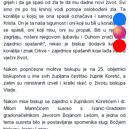
grijeh i da ga spasi od zla te da mu dadne novi život. Svi
smo mi po toj krsnoj vodi potopa oslobođeni zla. Ta
korablja u kojoj se ona spasili označava i samog Isusa
Krista. On je ta naša sigurnost i oni koji su bili u korablji ti su
se spasili, oni koji nisu, oni su propali. Biti u njegovu
zagrljaju, nošeni njegovom ljubavlju i Duhom znači biti u
zajednici spašenih“, rekao je biskup dodavši kako je
korablja i znak Crkve – zajednice spašenih koje lađa vodi u
vječni život.
Nakon popričesne molitve biskupu je na 25. obljetnici
biskupstva u ime svih župljana čestitao župnik Koretić, a
zatim su ministranti izveli i kratki skeč o životu biskupa
Vlade.
Nakon mise biskup se zajedno s župnikom Koretićem i dr.
Milom Marinčićem susreo s Ivanić-Gradskim
gradonačelnikom Javorom Bojanom Lešom, a jedna od
tema susreta bilo je postavljanje spomenika slugi Božjem
biskupu Josipu Langu.