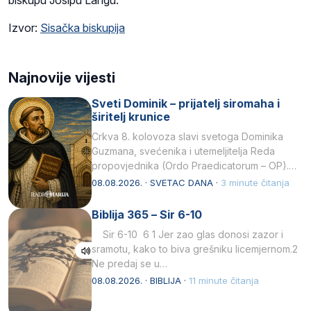
Izvor:
Sisačka biskupija
Najnovije vijesti
Sveti Dominik – prijatelj siromaha i
širitelj krunice
Crkva 8. kolovoza slavi svetoga Dominika
Guzmana, svećenika i utemeljitelja Reda
propovjednika (Ordo Praedicatorum – OP).
Svojim životom, dubokom ljubavlju prema
08.08.2026. · SVETAC DANA ·
3 minute čitanja
Kristu…
Biblija 365 – Sir 6-10
Sir 6-10 6 1 Jer zao glas donosi zazor i
sramotu, kako to biva grešniku licemjernom.2
Ne predaj se u…
08.08.2026. · BIBLIJA ·
11 minute čitanja