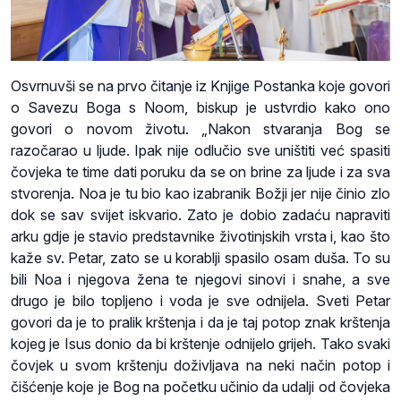
Osvrnuvši se na prvo čitanje iz Knjige Postanka koje govori
o Savezu Boga s Noom, biskup je ustvrdio kako ono
govori o novom životu. „Nakon stvaranja Bog se
razočarao u ljude. Ipak nije odlučio sve uništiti već spasiti
čovjeka te time dati poruku da se on brine za ljude i za sva
stvorenja. Noa je tu bio kao izabranik Božji jer nije činio zlo
dok se sav svijet iskvario. Zato je dobio zadaću napraviti
arku gdje je stavio predstavnike životinjskih vrsta i, kao što
kaže sv. Petar, zato se u korablji spasilo osam duša. To su
bili Noa i njegova žena te njegovi sinovi i snahe, a sve
drugo je bilo topljeno i voda je sve odnijela. Sveti Petar
govori da je to pralik krštenja i da je taj potop znak krštenja
kojeg je Isus donio da bi krštenje odnijelo grijeh. Tako svaki
čovjek u svom krštenju doživljava na neki način potop i
čišćenje koje je Bog na početku učinio da udalji od čovjeka