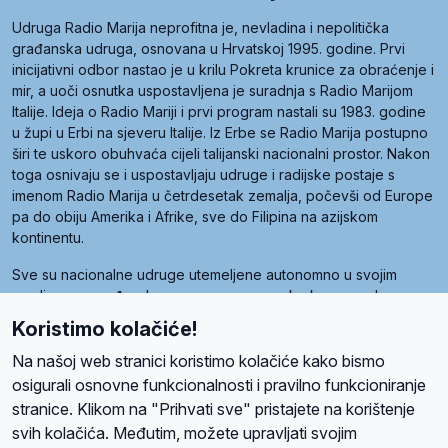
Udruga Radio Marija neprofitna je, nevladina i nepolitička
građanska udruga, osnovana u Hrvatskoj 1995. godine. Prvi
inicijativni odbor nastao je u krilu Pokreta krunice za obraćenje i
mir, a uoči osnutka uspostavljena je suradnja s Radio Marijom
Italije. Ideja o Radio Mariji i prvi program nastali su 1983. godine
u župi u Erbi na sjeveru Italije. Iz Erbe se Radio Marija postupno
širi te uskoro obuhvaća cijeli talijanski nacionalni prostor. Nakon
toga osnivaju se i uspostavljaju udruge i radijske postaje s
imenom Radio Marija u četrdesetak zemalja, počevši od Europe
pa do obiju Amerika i Afrike, sve do Filipina na azijskom
kontinentu.
Sve su nacionalne udruge utemeljene autonomno u svojim
zemljama, a međusobna su povezane preko krovne udruge
pod nazivom Svjetska obitelj Radio Marije (World Family of
Koristimo kolačiće!
Radio Maria). Svjetsku obitelj utemeljilo je sedam članica, među
kojima je i hrvatska Udruga Radio Marija.
Na našoj web stranici koristimo kolačiće kako bismo
osigurali osnovne funkcionalnosti i pravilno funkcioniranje
stranice. Klikom na "Prihvati sve" pristajete na korištenje
svih kolačića. Međutim, možete upravljati svojim