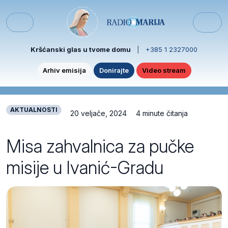
Skip to content
Skip to footer
Menu
Kršćanski glas u tvome domu
|
+385 1 2327000
Arhiv emisija
Donirajte
Video stream
AKTUALNOSTI
20 veljače, 2024
4 minute čitanja
Misa zahvalnica za pučke
misije u Ivanić-Gradu