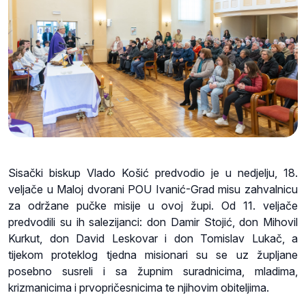
Sisački biskup Vlado Košić predvodio je u nedjelju, 18.
veljače u Maloj dvorani POU Ivanić-Grad misu zahvalnicu
za održane pučke misije u ovoj župi. Od 11. veljače
predvodili su ih salezijanci: don Damir Stojić, don Mihovil
Kurkut, don David Leskovar i don Tomislav Lukač, a
tijekom proteklog tjedna misionari su se uz župljane
posebno susreli i sa župnim suradnicima, mladima,
krizmanicima i prvopričesnicima te njihovim obiteljima.