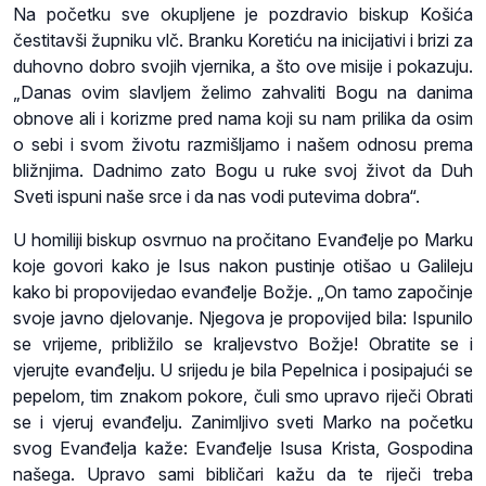
Na početku sve okupljene je pozdravio biskup Košića
čestitavši župniku vlč. Branku Koretiću na inicijativi i brizi za
duhovno dobro svojih vjernika, a što ove misije i pokazuju.
„Danas ovim slavljem želimo zahvaliti Bogu na danima
obnove ali i korizme pred nama koji su nam prilika da osim
o sebi i svom životu razmišljamo i našem odnosu prema
bližnjima. Dadnimo zato Bogu u ruke svoj život da Duh
Sveti ispuni naše srce i da nas vodi putevima dobra“.
U homiliji biskup osvrnuo na pročitano Evanđelje po Marku
koje govori kako je Isus nakon pustinje otišao u Galileju
kako bi propovijedao evanđelje Božje. „On tamo započinje
svoje javno djelovanje. Njegova je propovijed bila: Ispunilo
se vrijeme, približilo se kraljevstvo Božje! Obratite se i
vjerujte evanđelju. U srijedu je bila Pepelnica i posipajući se
pepelom, tim znakom pokore, čuli smo upravo riječi Obrati
se i vjeruj evanđelju. Zanimljivo sveti Marko na početku
svog Evanđelja kaže: Evanđelje Isusa Krista, Gospodina
našega. Upravo sami bibličari kažu da te riječi treba