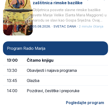
zaštitnica rimske bazilike
Obljetnica posvete slavne rimske bazilike
svete Marije Velike (Santa Maria Maggiore) u
narodu se slavi kao Gospa Snježna. Ovaj
naziv, Sancta Maria…
05.08.2026. · SVETAC DANA ·
2 minute čitanja
Program Radio Marija
13:00
Čitamo knjigu
13:30
Obavijesti i najava programa
13:45
Glazba
14:00
Pozdravi, čestitke i preporuke
Pogledajte program