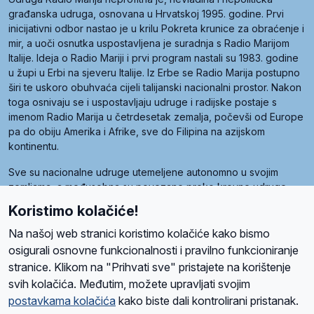
građanska udruga, osnovana u Hrvatskoj 1995. godine. Prvi
inicijativni odbor nastao je u krilu Pokreta krunice za obraćenje i
mir, a uoči osnutka uspostavljena je suradnja s Radio Marijom
Italije. Ideja o Radio Mariji i prvi program nastali su 1983. godine
u župi u Erbi na sjeveru Italije. Iz Erbe se Radio Marija postupno
širi te uskoro obuhvaća cijeli talijanski nacionalni prostor. Nakon
toga osnivaju se i uspostavljaju udruge i radijske postaje s
imenom Radio Marija u četrdesetak zemalja, počevši od Europe
pa do obiju Amerika i Afrike, sve do Filipina na azijskom
kontinentu.
Sve su nacionalne udruge utemeljene autonomno u svojim
zemljama, a međusobna su povezane preko krovne udruge
pod nazivom Svjetska obitelj Radio Marije (World Family of
Koristimo kolačiće!
Radio Maria). Svjetsku obitelj utemeljilo je sedam članica, među
kojima je i hrvatska Udruga Radio Marija.
Na našoj web stranici koristimo kolačiće kako bismo
osigurali osnovne funkcionalnosti i pravilno funkcioniranje
stranice. Klikom na "Prihvati sve" pristajete na korištenje
svih kolačića. Međutim, možete upravljati svojim
O nama
Radio
Program
Volonteri
Prijatelji
Kontakt
Pravila privatnosti
postavkama kolačića
kako biste dali kontrolirani pristanak.
Kolačići
Uvjeti korištenja