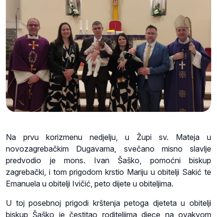
Na prvu korizmenu nedjelju, u Župi sv. Mateja u
novozagrebačkim Dugavama, svečano misno slavlje
predvodio je mons. Ivan Šaško, pomoćni biskup
zagrebački, i tom prigodom krstio Mariju u obitelji Sakić te
Emanuela u obitelji Ivičić, peto dijete u obiteljima.
U toj posebnoj prigodi krštenja petoga djeteta u obitelji
biskup Šaško je čestitao roditeljima djece na ovakvom