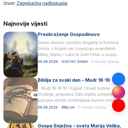
Izvor:
Zagrebačka nadbiskupija
Najnovije vijesti
Preobraženje Gospodinovo
Danas slavimo uzvišeni događaj iz Kristova
života, o kojem nas izvješćuju evanđelisti
Matej, Marko i Luka te sveti Petar u svojoj
drugoj…
06.08.2026. · SVETAC DANA ·
3 minute čitanja
Biblija za svaki dan – Mudr 16-19
Mudr 16-19 16 1 Egipat i Izrael: kobne
životinje, prepelice Zato bijahu primjereno
kažnjeni sličnim životinjamai mučeni mnoštvom
kukaca.2 A narod…
06.08.2026. · BIBLIJA ·
11 minute čitanja
Gospa Snježna – sveta Marija Velika,