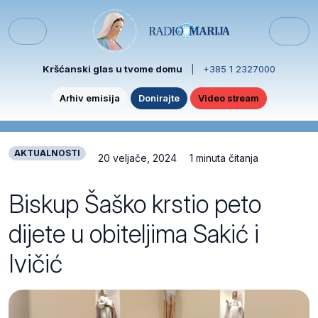
Skip to content
Skip to footer
Menu
Kršćanski glas u tvome domu
|
+385 1 2327000
Arhiv emisija
Donirajte
Video stream
AKTUALNOSTI
20 veljače, 2024
1 minuta čitanja
Biskup Šaško krstio peto
dijete u obiteljima Sakić i
Ivičić