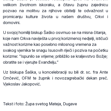
velikom životnom iskoraku, a čitavu župnu zajednicu
pozvao na molitvu za njihove obitelji te odvažnost u
promicanju kulture života u našem društvu, Crkvi i
domovini.
U svojoj homiliji biskup Šaško osvrnuo se na misna čitanja,
koje nam Crkva naviješta u prvoj korizmenoj nedjelji, ističući
važnost korizme kao posebno milosnog vremena za
svakog vjernika te snagu Isusovih riječi i poziva na početku
korizme: “Ispunilo se vrijeme; približilo se kraljevstvo Božje;
obratite se i vjerujte Evanđelju.”
Uz biskupa Šaška, u koncelebraciji su bili dr. sc. fra Ante
Crnčević, OFM te župnik i novozagrebački dekan preč.
Vjekoslav Jakopović.
Tekst i foto: Župa svetog Mateja, Dugave