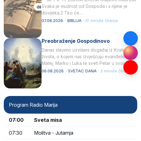
Svaka je mudrost od Gospoda i s njime je
dovijeka.2 Tko će…
07.08.2026. · BIBLIJA ·
10 minute čitanja
Preobraženje Gospodinovo
Danas slavimo uzvišeni događaj iz Kristova
života, o kojem nas izvješćuju evanđelisti
Matej, Marko i Luka te sveti Petar u svojoj
drugoj…
06.08.2026. · SVETAC DANA ·
3 minute čitanja
Program Radio Marija
07:00
Sveta misa
07:30
Molitva - Jutarnja