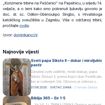
„Korizmene tribine na Peščenici“ na Pepelnicu, u srijedu 14.
veljače, a o temi kako smo pokrenuti ljubavlju govorio je
doc. dr. sc. Odilon-Gbènoukpo Singbo, s Hrvatskoga
katoličkog sveučilišta u Zagrebu. Više o održanoj tribini,
pročitajte
ovdje
.
Izvor:
dominikanci.hr
Najnovije vijesti
Sveti papa Siksto II – dobar i miroljubiv
pastir
Današnji sveti zaštitnik, rimski biskup, papa
Siksto (Sixtus) II, prema knjizi Liber Pontificalis
bio je rođenjem Grk. Obnovio je odnose s
afričkim…
07.08.2026. · SVETAC DANA ·
2 minute čitanja
Biblija 365 – Sir 1-5
Sir 1-5 1 I. ZBIRKA IZREKA Otajstvo mudrosti