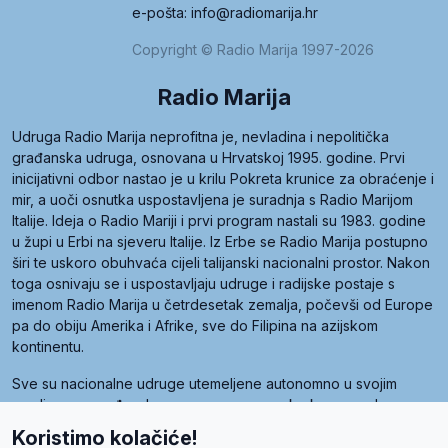
e-pošta: info@radiomarija.hr
Copyright © Radio Marija 1997-2026
Radio Marija
Udruga Radio Marija neprofitna je, nevladina i nepolitička
građanska udruga, osnovana u Hrvatskoj 1995. godine. Prvi
inicijativni odbor nastao je u krilu Pokreta krunice za obraćenje i
mir, a uoči osnutka uspostavljena je suradnja s Radio Marijom
Italije. Ideja o Radio Mariji i prvi program nastali su 1983. godine
u župi u Erbi na sjeveru Italije. Iz Erbe se Radio Marija postupno
širi te uskoro obuhvaća cijeli talijanski nacionalni prostor. Nakon
toga osnivaju se i uspostavljaju udruge i radijske postaje s
imenom Radio Marija u četrdesetak zemalja, počevši od Europe
pa do obiju Amerika i Afrike, sve do Filipina na azijskom
kontinentu.
Sve su nacionalne udruge utemeljene autonomno u svojim
zemljama, a međusobna su povezane preko krovne udruge
pod nazivom Svjetska obitelj Radio Marije (World Family of
Koristimo kolačiće!
Radio Maria). Svjetsku obitelj utemeljilo je sedam članica, među