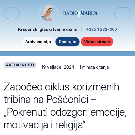
Skip to content
Skip to footer
Menu
Kršćanski glas u tvome domu
|
+385 1 2327000
Arhiv emisija
Donirajte
Video stream
AKTUALNOSTI
19 veljače, 2024
1 minuta čitanja
Započeo ciklus korizmenih
tribina na Pešćenici –
„Pokrenuti odozgor: emocije,
motivacija i religija“