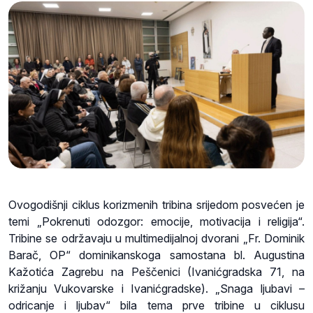
Ovogodišnji ciklus korizmenih tribina srijedom posvećen je
temi „Pokrenuti odozgor: emocije, motivacija i religija“.
Tribine se održavaju u multimedijalnoj dvorani „Fr. Dominik
Barač, OP“ dominikanskoga samostana bl. Augustina
Kažotića Zagrebu na Peščenici (Ivanićgradska 71, na
križanju Vukovarske i Ivanićgradske). „Snaga ljubavi –
odricanje i ljubav“ bila tema prve tribine u ciklusu