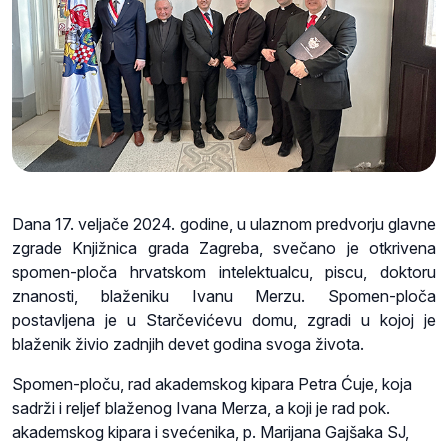
Dana 17. veljače 2024. godine, u ulaznom predvorju glavne
zgrade Knjižnica grada Zagreba, svečano je otkrivena
spomen-ploča hrvatskom intelektualcu, piscu, doktoru
znanosti, blaženiku Ivanu Merzu. Spomen-ploča
postavljena je u Starčevićevu domu, zgradi u kojoj je
blaženik živio zadnjih devet godina svoga života.
Spomen-ploču, rad akademskog kipara Petra Ćuje, koja
sadrži i reljef blaženog Ivana Merza, a koji je rad pok.
akademskog kipara i svećenika, p. Marijana Gajšaka SJ,