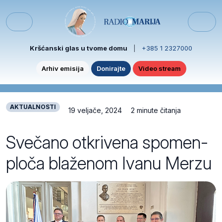
Skip to content
Skip to footer
Menu
Kršćanski glas u tvome domu
|
+385 1 2327000
Arhiv emisija
Donirajte
Video stream
AKTUALNOSTI
19 veljače, 2024
2 minute čitanja
Svečano otkrivena spomen-
ploča blaženom Ivanu Merzu