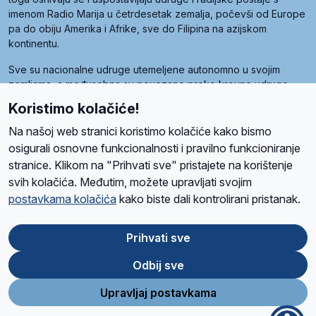
imenom Radio Marija u četrdesetak zemalja, počevši od Europe
pa do obiju Amerika i Afrike, sve do Filipina na azijskom
kontinentu.
Sve su nacionalne udruge utemeljene autonomno u svojim
zemljama, a međusobna su povezane preko krovne udruge
pod nazivom Svjetska obitelj Radio Marije (World Family of
Koristimo kolačiće!
Radio Maria). Svjetsku obitelj utemeljilo je sedam članica, među
kojima je i hrvatska Udruga Radio Marija.
Na našoj web stranici koristimo kolačiće kako bismo
osigurali osnovne funkcionalnosti i pravilno funkcioniranje
stranice. Klikom na "Prihvati sve" pristajete na korištenje
svih kolačića. Međutim, možete upravljati svojim
O nama
Radio
Program
Volonteri
Prijatelji
Kontakt
Pravila privatnosti
postavkama kolačića
kako biste dali kontrolirani pristanak.
Kolačići
Uvjeti korištenja
Ova stranica je zaštićena Google reCAPTCHA sustavom
Prihvati sve
Odbij sve
App
Google
Store
Play
Upravljaj postavkama
Design and development
SIK
&
C-Tel