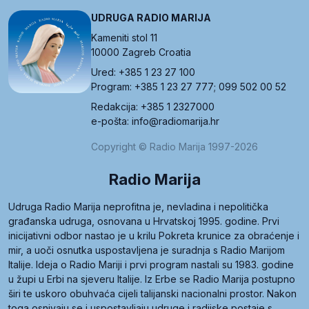
UDRUGA RADIO MARIJA
Kameniti stol 11
10000 Zagreb Croatia
Ured: +385 1 23 27 100
Program: +385 1 23 27 777; 099 502 00 52
Redakcija: +385 1 2327000
e-pošta: info@radiomarija.hr
Copyright © Radio Marija 1997-2026
Radio Marija
Udruga Radio Marija neprofitna je, nevladina i nepolitička
građanska udruga, osnovana u Hrvatskoj 1995. godine. Prvi
inicijativni odbor nastao je u krilu Pokreta krunice za obraćenje i
mir, a uoči osnutka uspostavljena je suradnja s Radio Marijom
Italije. Ideja o Radio Mariji i prvi program nastali su 1983. godine
u župi u Erbi na sjeveru Italije. Iz Erbe se Radio Marija postupno
širi te uskoro obuhvaća cijeli talijanski nacionalni prostor. Nakon
toga osnivaju se i uspostavljaju udruge i radijske postaje s