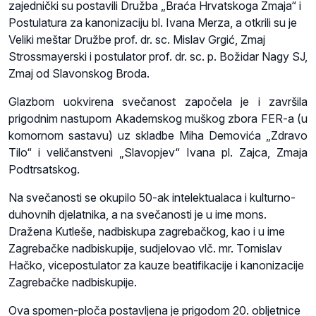
zajednički su postavili Družba „Braća Hrvatskoga Zmaja“ i
Postulatura za kanonizaciju bl. Ivana Merza, a otkrili su je
Veliki meštar Družbe prof. dr. sc. Mislav Grgić, Zmaj
Strossmayerski i postulator prof. dr. sc. p. Božidar Nagy SJ,
Zmaj od Slavonskog Broda.
Glazbom uokvirena svečanost započela je i završila
prigodnim nastupom Akademskog muškog zbora FER-a (u
komornom sastavu) uz skladbe Miha Demovića „Zdravo
Tilo“ i veličanstveni „Slavopjev“ Ivana pl. Zajca, Zmaja
Podtrsatskog.
Na svečanosti se okupilo 50-ak intelektualaca i kulturno-
duhovnih djelatnika, a na svečanosti je u ime mons.
Dražena Kutleše, nadbiskupa zagrebačkog, kao i u ime
Zagrebačke nadbiskupije, sudjelovao vlč. mr. Tomislav
Hačko, vicepostulator za kauze beatifikacije i kanonizacije
Zagrebačke nadbiskupije.
Ova spomen-ploča postavljena je prigodom 20. obljetnice