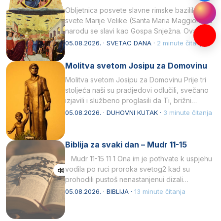
Obljetnica posvete slavne rimske bazilike
svete Marije Velike (Santa Maria Maggiore) u
narodu se slavi kao Gospa Snježna. Ovaj
naziv, Sancta Maria…
05.08.2026. · SVETAC DANA ·
2 minute čitanja
Molitva svetom Josipu za Domovinu
Molitva svetom Josipu za Domovinu Prije tri
stoljeća naši su pradjedovi odlučili, svečano
izjavili i službeno proglasili da Ti, brižni
Poočime Isusov,…
05.08.2026. · DUHOVNI KUTAK ·
3 minute čitanja
Biblija za svaki dan – Mudr 11-15
Mudr 11-15 11 1 Ona im je pothvate k uspjehu
vodila po ruci proroka svetog2 kad su
prohodili pustoš nenastanjenui dizali…
05.08.2026. · BIBLIJA ·
13 minute čitanja