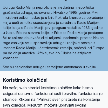
Udruga Radio Marija neprofitna je, nevladina i nepolitička
građanska udruga, osnovana u Hrvatskoj 1995. godine. Prvi
inicijativni odbor nastao je u krilu Pokreta krunice za obraćenje i
mir, a uoči osnutka uspostavljena je suradnja s Radio Marijom
Italije. Ideja o Radio Mariji i prvi program nastali su 1983. godine
u župi u Erbi na sjeveru Italije. Iz Erbe se Radio Marija postupno
širi te uskoro obuhvaća cijeli talijanski nacionalni prostor. Nakon
toga osnivaju se i uspostavljaju udruge i radijske postaje s
imenom Radio Marija u četrdesetak zemalja, počevši od Europe
pa do obiju Amerika i Afrike, sve do Filipina na azijskom
kontinentu.
Sve su nacionalne udruge utemeljene autonomno u svojim
zemljama, a međusobna su povezane preko krovne udruge
pod nazivom Svjetska obitelj Radio Marije (World Family of
Koristimo kolačiće!
Radio Maria). Svjetsku obitelj utemeljilo je sedam članica, među
kojima je i hrvatska Udruga Radio Marija.
Na našoj web stranici koristimo kolačiće kako bismo
osigurali osnovne funkcionalnosti i pravilno funkcioniranje
stranice. Klikom na "Prihvati sve" pristajete na korištenje
svih kolačića. Međutim, možete upravljati svojim