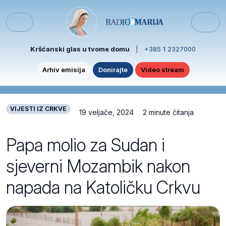
Skip to content
Skip to footer
Menu
Kršćanski glas u tvome domu
|
+385 1 2327000
Arhiv emisija
Donirajte
Video stream
VIJESTI IZ CRKVE
19 veljače, 2024
2 minute čitanja
Papa molio za Sudan i
sjeverni Mozambik nakon
napada na Katoličku Crkvu