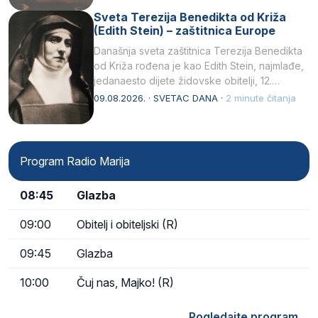
Sveta Terezija Benedikta od Križa
(Edith Stein) – zaštitnica Europe
Današnja sveta zaštitnica Terezija Benedikta
od Križa rođena je kao Edith Stein, najmlađe,
jedanaesto dijete židovske obitelji, 12.
listopada 1891, u Wrocławu…
09.08.2026. · SVETAC DANA ·
2 minute čitanja
Program Radio Marija
08:45
Glazba
09:00
Obitelj i obiteljski (R)
09:45
Glazba
10:00
Čuj nas, Majko! (R)
Pogledajte program