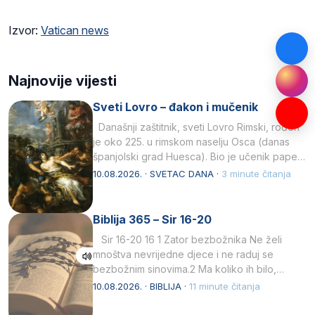
Izvor:
Vatican news
Najnovije vijesti
Sveti Lovro – đakon i mučenik
Današnji zaštitnik, sveti Lovro Rimski, rođen
je oko 225. u rimskom naselju Osca (danas
španjolski grad Huesca). Bio je učenik pape…
10.08.2026. · SVETAC DANA ·
3 minute čitanja
Biblija 365 – Sir 16-20
Sir 16-20 16 1 Zator bezbožnika Ne želi
mnoštva nevrijedne djece i ne raduj se
bezbožnim sinovima.2 Ma koliko ih bilo,…
10.08.2026. · BIBLIJA ·
11 minute čitanja