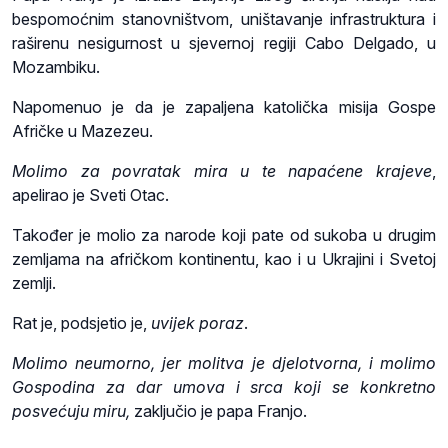
bespomoćnim stanovništvom, uništavanje infrastruktura i
raširenu nesigurnost u sjevernoj regiji Cabo Delgado, u
Mozambiku.
Napomenuo je da je zapaljena katolička misija Gospe
Afričke u Mazezeu.
Molimo za povratak mira u te napaćene krajeve
,
apelirao je Sveti Otac.
Također je molio za narode koji pate od sukoba u drugim
zemljama na afričkom kontinentu, kao i u Ukrajini i Svetoj
zemlji.
Rat je, podsjetio je,
uvijek poraz
.
Molimo neumorno, jer molitva je djelotvorna, i molimo
Gospodina za dar umova i srca koji se konkretno
posvećuju miru,
zaključio je papa Franjo.