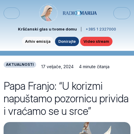
Skip to content
Skip to footer
Menu
Kršćanski glas u tvome domu
|
+385 1 2327000
Arhiv emisija
Donirajte
Video stream
AKTUALNOSTI
17 veljače, 2024
4 minute čitanja
Papa Franjo: “U korizmi
napuštamo pozornicu privida
i vraćamo se u srce”