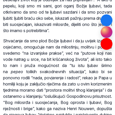
pepelu, koji smo mi sami, gori oganj Božje ljubavi, tada
otkrivamo da smo od te ljubavi sazdani i da smo pozvani
ljubiti: ljubiti braću oko sebe, iskazati pažnju prema drugima,
biti suosjećajan, iskazivati milosrđe, dijeliti ono što jesmo i
što imamo s potrebitima”.
Shvaćanje da smo plod Božje ljubavi i da ju uvijek izazova
osjećamo, omogućuje nam da milostinju, molitvu i post ne
svedemo “na izvanjske prakse”, već na “putove koji nas
vode natrag u srce, na bit kršćanskog života”, ali isto tako
to nam i pruža mogućnost da “tu istu ljubav širimo
na
pepeo
tolikih svakodnevnih situacija”, kako bi se
ponovno rodili “nada, povjerenje i radost”, rekao je Papa u
homiliji koju je zaključio riječima da zato u ovim korizmenim
tjednima moramo dati “prostora molitvi tihog klanjanja” i da
ostanemo u klanjanju “osluškujući Gospodinovu ​​prisutnost.
“Bog milosrđa i suosjećanja, Bog oprosta i ljubavi, Bog
nježnosti i brige”, kako ga naziva Henri Nouwen, dopušta
da njegova ljubav “dotakne najdublje i najskrivenije dubine