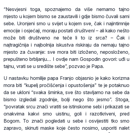
“Nesvjesni toga, spoznajemo da više nemamo tajno
mjesto u kojem bismo se zaustavili i gdje bismo čuvali sami
sebe. Uronjeni smo u svijet u kojem sve, čak i najintimnije
emocije i osjećaji, moraju postati
društveni
– ali kako nešto
može biti društveno ne teče li to iz srca? – Čak i
najtragičnija i najbolnija iskustva riskiraju da nemaju tajno
mjesto za čuvanje: sve mora biti izloženo, neposloženo,
prepušteno brbljanju… I ovdje nam Gospodin govori: uđi u
tajnu, vrati se u središte sebe”, pozvao je Papa.
U nastavku homilije papa Franjo objasnio je kako korizma
mora biti “kupelj pročišćenja i opustošenja” te je potaknuo
da se ukloni “svaka šminka, sve što stavljamo na sebe da
bismo izgledali zgodnije, bolji nego što jesmo”. Stoga,
“povratak srcu znači vratiti se istinskome sebi i prikazati se
onakvima kakvi smo uistinu, goli i razotkriveni, pred
Bogom. To znači pogledati u sebe i osvijestiti tko smo
zapravo, skinuti maske koje često nosimo, usporiti nalet