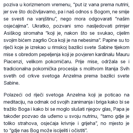
poziva u korizmenom vremenu, “put iz vana prema nutrini,
jer sve što doživljavamo, pa i naš odnos s Bogom, ne smije
se svesti na vanjštinu”, nego mora odgovarati “našim
osjećajima”. Ukratko, pozvani smo nasljedovati primjer
Asiškog siromaha “koji je, nakon što se svukao, cijelim
svojim bićem zagrlio Oca koji je na nebesima”. Papine su to
riječi koje je izrekao u rimskoj bazilici svete Sabine tijekom
mise s obredom pepeljenja koji je povjeren kardinalu Mauru
Piacenzi, velikom pokorničaru. Prije mise, održala se i
tradicionalna pokornička procesija s molitvom litanija Svih
svetih od crkve svetoga Anzelma prema bazilici svete
Sabine.
Polazeći od riječi svetoga Anzelma koji je poticao na
meditaciju, na odmak od svojih zanimanja i briga kako bi se
tražilo Boga i kako bi se moglo slušati njegov glas, Papa je
također pozvao da uđemo u svoju nutrinu, “tamo gdje je
toliko strahova, osjećaja krivnje i grijeha”, no mjesto je
to “gdje nas Bog može iscijeliti i očistiti”.