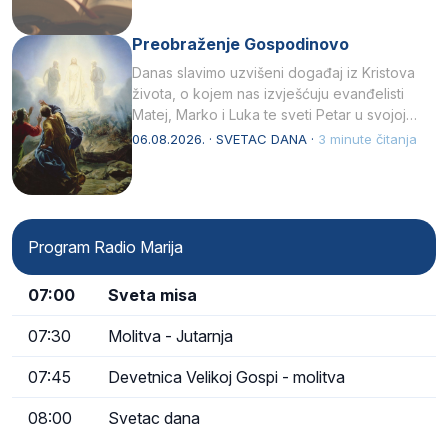
Preobraženje Gospodinovo
Danas slavimo uzvišeni događaj iz Kristova
života, o kojem nas izvješćuju evanđelisti
Matej, Marko i Luka te sveti Petar u svojoj
drugoj…
06.08.2026. · SVETAC DANA ·
3 minute čitanja
Program Radio Marija
07:00
Sveta misa
07:30
Molitva - Jutarnja
07:45
Devetnica Velikoj Gospi - molitva
08:00
Svetac dana