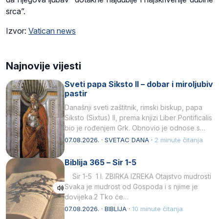
srca”.
Izvor:
Vatican news
Najnovije vijesti
Sveti papa Siksto II – dobar i miroljubiv
pastir
Današnji sveti zaštitnik, rimski biskup, papa
Siksto (Sixtus) II, prema knjizi Liber Pontificalis
bio je rođenjem Grk. Obnovio je odnose s
afričkim…
07.08.2026. · SVETAC DANA ·
2 minute čitanja
Biblija 365 – Sir 1-5
Sir 1-5 1 I. ZBIRKA IZREKA Otajstvo mudrosti
Svaka je mudrost od Gospoda i s njime je
dovijeka.2 Tko će…
07.08.2026. · BIBLIJA ·
10 minute čitanja