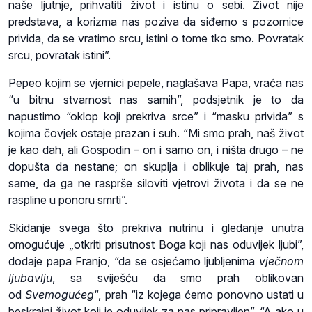
naše ljutnje, prihvatiti život i istinu o sebi. Život nije
predstava, a korizma nas poziva da siđemo s pozornice
privida, da se vratimo srcu, istini o tome tko smo. Povratak
srcu, povratak istini”.
Pepeo kojim se vjernici pepele, naglašava Papa, vraća nas
“u bitnu stvarnost nas samih”, podsjetnik je to da
napustimo “oklop koji prekriva srce” i “masku privida” s
kojima čovjek ostaje prazan i suh. “Mi smo prah, naš život
je kao dah, ali Gospodin – on i samo on, i ništa drugo – ne
dopušta da nestane; on skuplja i oblikuje taj prah, nas
same, da ga ne rasprše siloviti vjetrovi života i da se ne
raspline u ponoru smrti”.
Skidanje svega što prekriva nutrinu i gledanje unutra
omogućuje „otkriti prisutnost Boga koji nas oduvijek ljubi”,
dodaje papa Franjo, “da se osjećamo ljubljenima
vječnom
ljubavlju
, sa sviješću da smo prah oblikovan
od
Svemogućeg
“, prah “iz kojega ćemo ponovno ustati u
beskrajni život koji je oduvijek za nas pripravljen”. “A ako u