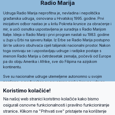
Radio Marija
Udruga Radio Marija neprofitna je, nevladina i nepolitička
građanska udruga, osnovana u Hrvatskoj 1995. godine. Prvi
inicijativni odbor nastao je u krilu Pokreta krunice za obraćenje i
mir, a uoči osnutka uspostavljena je suradnja s Radio Marijom
Italije. Ideja o Radio Mariji i prvi program nastali su 1983. godine
u župi u Erbi na sjeveru Italije. Iz Erbe se Radio Marija postupno
širi te uskoro obuhvaća cijeli talijanski nacionalni prostor. Nakon
toga osnivaju se i uspostavljaju udruge i radijske postaje s
imenom Radio Marija u četrdesetak zemalja, počevši od Europe
pa do obiju Amerika i Afrike, sve do Filipina na azijskom
kontinentu.
Sve su nacionalne udruge utemeljene autonomno u svojim
zemljama, a međusobna su povezane preko krovne udruge
pod nazivom Svjetska obitelj Radio Marije (World Family of
Koristimo kolačiće!
Radio Maria). Svjetsku obitelj utemeljilo je sedam članica, među
kojima je i hrvatska Udruga Radio Marija.
Na našoj web stranici koristimo kolačiće kako bismo
osigurali osnovne funkcionalnosti i pravilno funkcioniranje
stranice. Klikom na "Prihvati sve" pristajete na korištenje