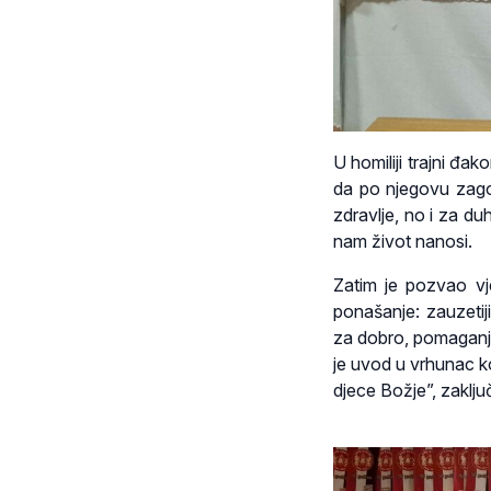
U homiliji trajni đ
da po njegovu zagov
zdravlje, no i za d
nam život nanosi.
Zatim je pozvao vj
ponašanje: zauzeti
za dobro, pomaganju
je uvod u vrhunac k
djece Božje”, zaklju