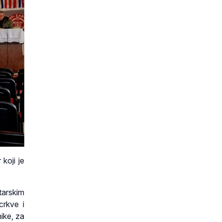
koji je
tarskim
rkve i
ike, za