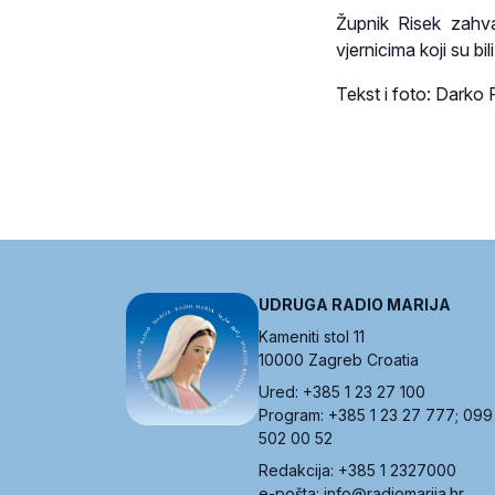
Župnik Risek zahva
vjernicima koji su bil
Tekst i foto: Darko 
UDRUGA RADIO MARIJA
Kameniti stol 11
10000 Zagreb Croatia
Ured: +385 1 23 27 100
Program: +385 1 23 27 777; 099
502 00 52
Redakcija: +385 1 2327000
e-pošta: info@radiomarija.hr