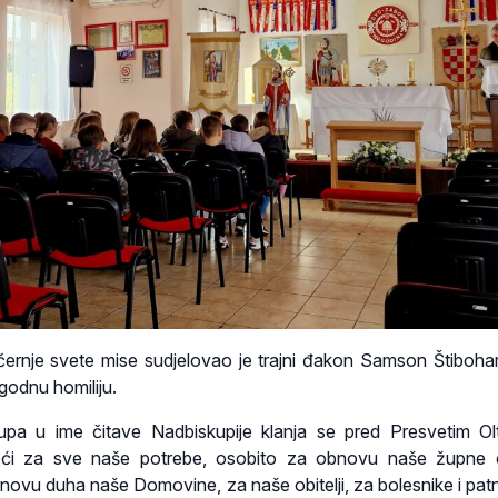
černje svete mise sudjelovao je trajni đakon Samson Štibohar 
igodnu homiliju.
pa u ime čitave Nadbiskupije klanja se pred Presvetim Ol
i za sve naše potrebe, osobito za obnovu naše župne c
bnovu duha naše Domovine, za naše obitelji, za bolesnike i patn