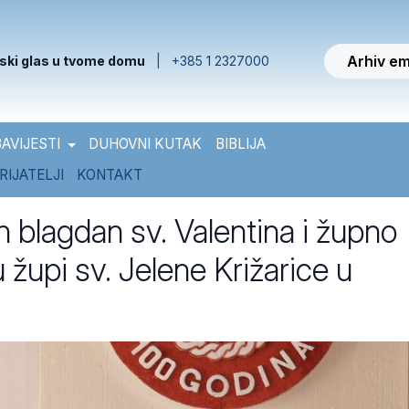
Arhiv em
ski glas u tvome domu
|
+385 1 2327000
AVIJESTI
DUHOVNI KUTAK
BIBLIJA
RIJATELJI
KONTAKT
n blagdan sv. Valentina i župno
u župi sv. Jelene Križarice u