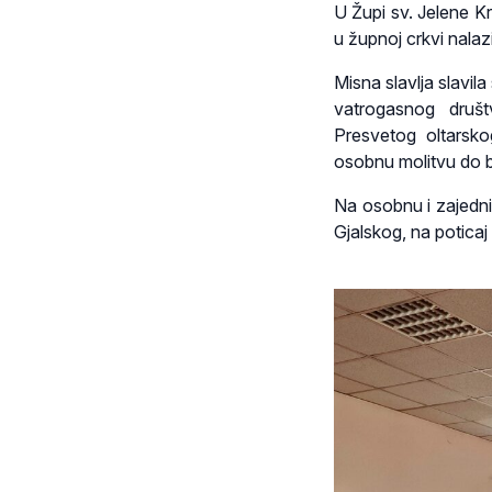
U Župi sv. Jelene K
u župnoj crkvi nala
Misna slavlja slav
vatrogasnog društv
Presvetog oltarsko
osobnu molitvu do b
Na osobnu i zajedni
Gjalskog, na poticaj