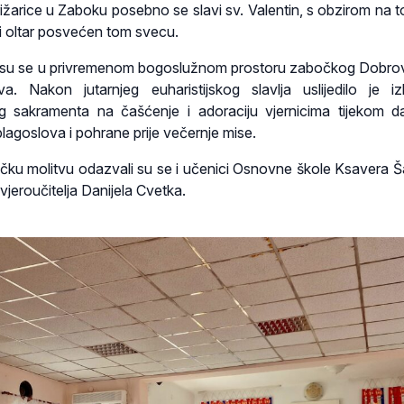
rižarice u Zaboku posebno se slavi sv. Valentin, s obzirom na t
zi oltar posvećen tom svecu.
ila su se u privremenom bogoslužnom prostoru zabočkog Dobro
a. Nakon jutarnjeg euharistijskog slavlja uslijedilo je iz
g sakramenta na čašćenje i adoraciju vjernicima tijekom 
lagoslova i pohrane prije večernje mise.
čku molitvu odazvali su se i učenici Osnovne škole Ksavera 
 vjeroučitelja Danijela Cvetka.