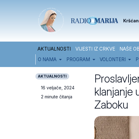
Skip to content
Skip to footer
Kršćan
AKTUALNOSTI
VIJESTI IZ CRKVE
NAŠE OB
O NAMA
PROGRAM
VOLONTERI
P
Proslavlje
AKTUALNOSTI
klanjanje 
16 veljače, 2024
2 minute čitanja
Zaboku