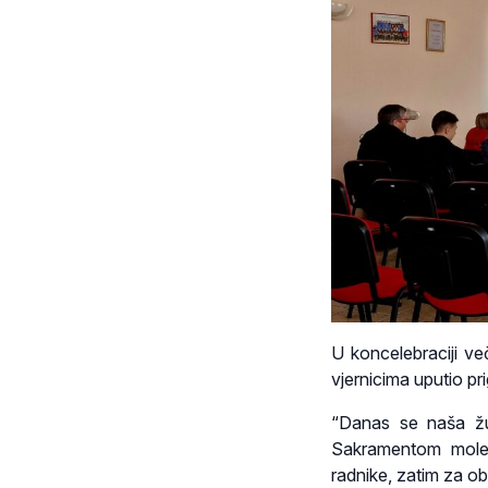
U koncelebraciji ve
vjernicima uputio pr
“Danas se naša žu
Sakramentom moleć
radnike, zatim za o