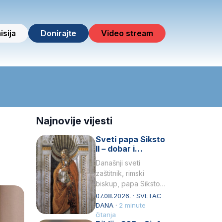
isija
Donirajte
Video stream
Najnovije vijesti
Sveti papa Siksto
II – dobar i
miroljubiv pastir
Današnji sveti
zaštitnik, rimski
biskup, papa Siksto
(Sixtus) II, prema
07.08.2026. · SVETAC
knjizi Liber
DANA ·
2 minute
Pontificalis bio je
čitanja