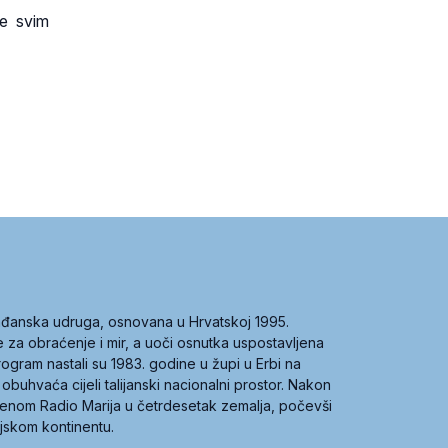
te svim
građanska udruga, osnovana u Hrvatskoj 1995.
ce za obraćenje i mir, a uoči osnutka uspostavljena
 program nastali su 1983. godine u župi u Erbi na
 obuhvaća cijeli talijanski nacionalni prostor. Nakon
 imenom Radio Marija u četrdesetak zemalja, počevši
ijskom kontinentu.