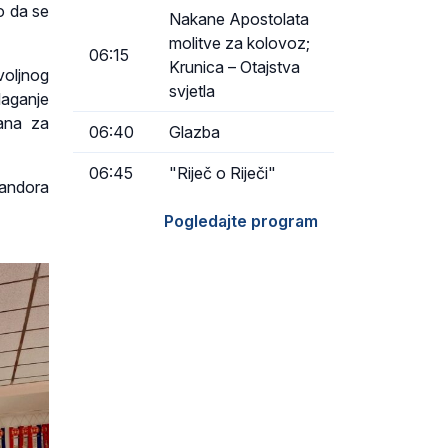
o da se
Nakane Apostolata
molitve za kolovoz;
06:15
Krunica – Otajstva
voljnog
svjetla
laganje
dana za
06:40
Glazba
06:45
"Riječ o Riječi"
Šandora
Pogledajte program