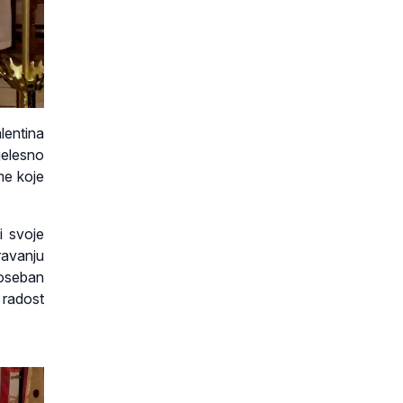
lentina
jelesno
me koje
i svoje
ravanju
poseban
 radost