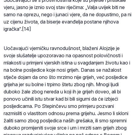
vjeru, jasno je iznio svoj stav riječima: „Valja uvijek biti ne
samo na oprezu, nego i junaci vjere, da ne dopustimo, pa ni
uz cijenu života, da biserje evanđelja postane njihova
igračka“.[14]
Uočavajući vjerničku ravnodušnost, blaženi Alojzije je
svoje slušatelje upozoravao na opasnost polovičnosti i
mlakosti u primjeni vjerskih istina u svagdanjem životu kao i
na bolne posljedice koje nosi grijeh. Danas se nažalost
stječe dojam da ono što mrzimo nije grijeh, već posljedice
grijeha jer su bolne i trpimo štetu zbog njih. Mnogi ljudi
duboko žale zbog nereda u koji ih je grijeh doveo, ali bi
ponovo učinili istu stvar kad bi bili sigurni da će izbjeći
posljedicama. Po Stepinčevu smo primjeru pozvani
razmisliti o vlastitom odnosu prema grijehu. Jesmo li skloni
žaliti samo zbog posljedica naših grešaka, ili smo spremni
duboko promijeniti svoje srce i um i mrziti sam grijeh zbog
njegova razdvajajućeg učinka na naš odnos s Bogom i