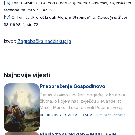
[16]
Toma Akvinski,
Catena aurea in quatuor Evangelia, Expositio in
Matthaeum
, cap. 5, lec. 5.
[17]
C. Tomić, „Proročki duh Alojzija Stepinca“, u:
Obnovljeni život
53 (1998) 1, str. 72.
Izvor:
Zagrebačka nadbiskupija
Najnovije vijesti
Preobraženje Gospodinovo
Danas slavimo uzvišeni događaj iz Kristova
života, o kojem nas izvješćuju evanđelisti
Matej, Marko i Luka te sveti Petar u svojoj
drugoj…
06.08.2026. · SVETAC DANA ·
3 minute čitanja
Biblija za svaki dan – Mudr 16-19