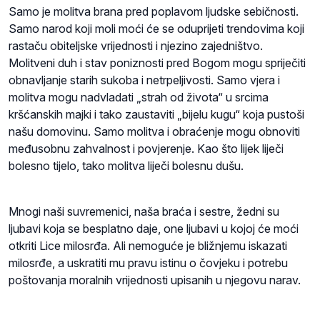
Samo je molitva brana pred poplavom ljudske sebičnosti.
Samo narod koji moli moći će se oduprijeti trendovima koji
rastaču obiteljske vrijednosti i njezino zajedništvo.
Molitveni duh i stav poniznosti pred Bogom mogu spriječiti
obnavljanje starih sukoba i netrpeljivosti. Samo vjera i
molitva mogu nadvladati „strah od života“ u srcima
kršćanskih majki i tako zaustaviti „bijelu kugu“ koja pustoši
našu domovinu. Samo molitva i obraćenje mogu obnoviti
međusobnu zahvalnost i povjerenje. Kao što lijek liječi
bolesno tijelo, tako molitva liječi bolesnu dušu.
Mnogi naši suvremenici, naša braća i sestre, žedni su
ljubavi koja se besplatno daje, one ljubavi u kojoj će moći
otkriti Lice milosrđa. Ali nemoguće je bližnjemu iskazati
milosrđe, a uskratiti mu pravu istinu o čovjeku i potrebu
poštovanja moralnih vrijednosti upisanih u njegovu narav.