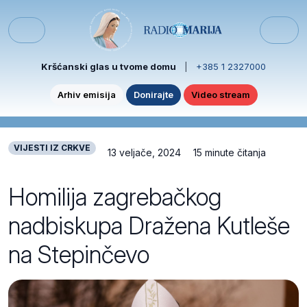
Skip to content
Skip to footer
Menu
Kršćanski glas u tvome domu
|
+385 1 2327000
Arhiv emisija
Donirajte
Video stream
VIJESTI IZ CRKVE
13 veljače, 2024
15 minute čitanja
Homilija zagrebačkog
nadbiskupa Dražena Kutleše
na Stepinčevo