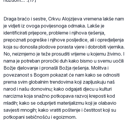
Draga braćo i sestre, Crkvu Alojzijeva vremena lakše nam
je vidjeti iz ovoga povijesnoga odmaka. Lakše je
identificirati prijepore, probleme i njihova rješenja,
prepoznati pogreške i njihove posljedice, ali i opredjeljenja
koja su donosila plodove porasta vjere i dobrobiti vjernika.
No, neizmjerno je teže prosuditi vrijeme u kojemu živimo. I
nama je potreban proročki duh kako bismo u svemu uočili
Božje djelovanje i pronašli Božja rješenja. Molitva i
povezanost s Bogom pokazat će nam kako se odnositi
prema svim globalnim trendovima koji zapljuskuju naš
narod i našu domovinu; kako odgajati djecu u kulturi
narcizma koja snažno potkopava razvoj kreposti kod
mladih; kako se oduprijeti materijalizmu koji je olabavio
savjesti mnogih; kako vratiti poštenje i čestitost koji su
potkopani sebičnošću i egoizmom.