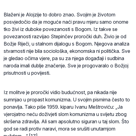
Blaženi je Alojzije to dobro znao. Svojim je životom
posvjedočio da je moguće naći pravu mjeru samo onome
tko živi iz duboke povezanosti s Bogom. Iz takve se
povezanosti razvijao Stepinčev proročki duh. Živio je od
Božje Riječi, u stalnom dijalogu s Bogom. Njegova analiza
stvarnosti nije bila sociološka, ekonomska ni politička. Sve
je gledao očima vjere, pa su za njega događaji i sudbina
naroda imali dublje značenje. Sve je progovaralo o Božjoj
prisutnosti u povijesti.
Iz molitve je proročki vidio budućnost, pa nikada nije
sumnjao u propast komunizma. U svojim pismima često to
ponavlja. Tako piše 1959. kiparu Ivanu Meštroviću: „Ja
vjerojatno neću doživjeti slom komunizma u svijetu zbog
skršena zdravlja. Ali sam apsolutno siguran u taj slom. Što
god se radi protiv naravi, mora se srušiti unutarnjom
nuždom…“.[17]