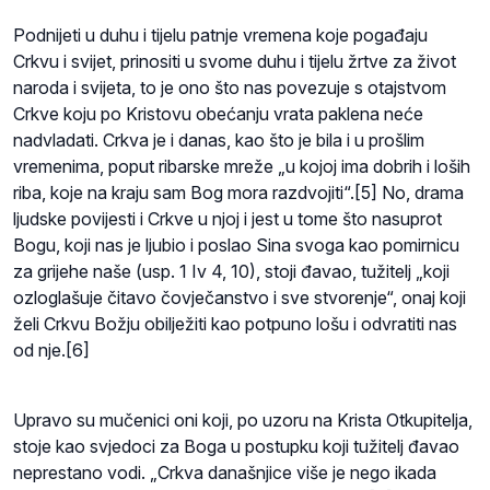
Podnijeti u duhu i tijelu patnje vremena koje pogađaju
Crkvu i svijet, prinositi u svome duhu i tijelu žrtve za život
naroda i svijeta, to je ono što nas povezuje s otajstvom
Crkve koju po Kristovu obećanju vrata paklena neće
nadvladati. Crkva je i danas, kao što je bila i u prošlim
vremenima, poput ribarske mreže „u kojoj ima dobrih i loših
riba, koje na kraju sam Bog mora razdvojiti“.[5] No, drama
ljudske povijesti i Crkve u njoj i jest u tome što nasuprot
Bogu, koji nas je ljubio i poslao Sina svoga kao pomirnicu
za grijehe naše (usp. 1 Iv 4, 10), stoji đavao, tužitelj „koji
ozloglašuje čitavo čovječanstvo i sve stvorenje“, onaj koji
želi Crkvu Božju obilježiti kao potpuno lošu i odvratiti nas
od nje.[6]
Upravo su mučenici oni koji, po uzoru na Krista Otkupitelja,
stoje kao svjedoci za Boga u postupku koji tužitelj đavao
neprestano vodi. „Crkva današnjice više je nego ikada