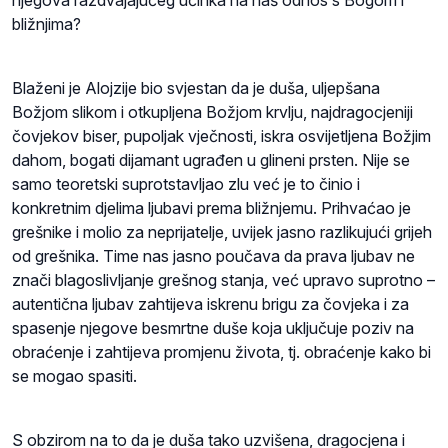
bližnjima?
Blaženi je Alojzije bio svjestan da je duša, uljepšana
Božjom slikom i otkupljena Božjom krvlju, najdragocjeniji
čovjekov biser, pupoljak vječnosti, iskra osvijetljena Božjim
dahom, bogati dijamant ugrađen u glineni prsten. Nije se
samo teoretski suprotstavljao zlu već je to činio i
konkretnim djelima ljubavi prema bližnjemu. Prihvaćao je
grešnike i molio za neprijatelje, uvijek jasno razlikujući grijeh
od grešnika. Time nas jasno poučava da prava ljubav ne
znači blagoslivljanje grešnog stanja, već upravo suprotno –
autentična ljubav zahtijeva iskrenu brigu za čovjeka i za
spasenje njegove besmrtne duše koja uključuje poziv na
obraćenje i zahtijeva promjenu života, tj. obraćenje kako bi
se mogao spasiti.
S obzirom na to da je duša tako uzvišena, dragocjena i