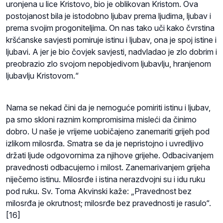
uronjena u lice Kristovo, bio je oblikovan Kristom. Ova
postojanost bila je istodobno ljubav prema ljudima, ljubav i
prema svojim progoniteljima. On nas tako uči kako čvrstina
kršćanske savjesti pomiruje istinu i ljubav, ona je spoj istine i
ljubavi. A jer je bio čovjek savjesti, nadvladao je zlo dobrim i
preobrazio zlo svojom nepobjedivom ljubavlju, hranjenom
ljubavlju Kristovom.“
Nama se nekad čini da je nemoguće pomiriti istinu i ljubav,
pa smo skloni raznim kompromisima misleći da činimo
dobro. U naše je vrijeme uobičajeno zanemariti grijeh pod
izlikom milosrđa. Smatra se da je nepristojno i uvredljivo
držati ljude odgovornima za njihove grijehe. Odbacivanjem
pravednosti odbacujemo i milost. Zanemarivanjem grijeha
niječemo istinu. Milosrđe i istina nerazdvojni su i idu ruku
pod ruku. Sv. Toma Akvinski kaže: „Pravednost bez
milosrđa je okrutnost; milosrđe bez pravednosti je rasulo“.
[16]