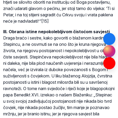
htjeti se silovito oboriti na instituciju od Boga postavljenu,
znači udarati glavom o pećinu, jer stoji tamo do vijeka: ‘Ti si
Petar, i na toj stijeni sagradit ću Crkvu svoju i vrata paklena
neće je nadvladati!’“[15]
III. Obrana istine nepokolebljivom čistoćom savjesti
Draga braćo i sestre, kako govoriti o blaženom kardinalu
Stepincu, a ne osvrnuti se na ono što je kruna njegova
života, na njegovu postojanost i nepokolebljivost u obrani
čiste savjesti. Stepinčeva nepokolebljivost nije bila hladna
ni daleka, nije bila plod naučenih uvjerenja i nerazumljivih
načela, već je izvirala iz duboke povezanosti s Bogom i
suživljenosti s čovjekom. U liku blaženog Alojzija, čvrstina
postojanosti u istini i blagost milosrđa bili su u savršenoj
ravnoteži. O tome nam svjedoče i riječi koje je blagopokojni
papa Benedikt XVI. izrekao o našem Blaženiku: „Stepinac
u svoj svojoj zadivljujućoj postojanosti nije nikada bio tvrd
čovjek, nije nikada postao žučljiv, tim manje je poznavao
mržnju, jer je branio istinu, jer je njegova savjest bila