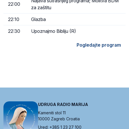
Najava sutrašnjeg programa; Molitva BDM
22:00
za zaštitu
22:10
Glazba
22:30
Upoznajmo Bibliju (R)
Pogledajte program
UDRUGA RADIO MARIJA
Kameniti stol 11
10000 Zagreb Croatia
Ured: +385 1 23 27 100