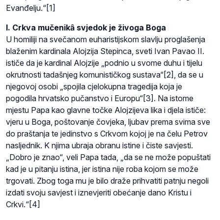
Evanđelju.“[1]
I. Crkva mučenikȃ svjedok je živoga Boga
U homiliji na svečanom euharistijskom slavlju proglašenja
blaženim kardinala Alojzija Stepinca, sveti Ivan Pavao II.
ističe da je kardinal Alojzije „podnio u svome duhu i tijelu
okrutnosti tadašnjeg komunističkog sustava“[2], da se u
njegovoj osobi „spojila cjelokupna tragedija koja je
pogodila hrvatsko pučanstvo i Europu“[3]. Na istome
mjestu Papa kao glavne točke Alojzijeva lika i djela ističe:
vjeru u Boga, poštovanje čovjeka, ljubav prema svima sve
do praštanja te jedinstvo s Crkvom kojoj je na čelu Petrov
nasljednik. K njima ubraja obranu istine i čiste savjesti.
„Dobro je znao“, veli Papa tada, „da se ne može popuštati
kad je u pitanju istina, jer istina nije roba kojom se može
trgovati. Zbog toga mu je bilo draže prihvatiti patnju negoli
izdati svoju savjest i iznevjeriti obećanje dano Kristu i
Crkvi.“[4]