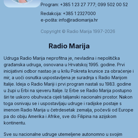
Program: +385 1 23 27 777; 099 502 00 52
Redakcija: +385 1 2327000
e-pošta: info@radiomarija.hr
Copyright © Radio Marija 1997-2026
Radio Marija
Udruga Radio Marija neprofitna je, nevladina i nepolitička
građanska udruga, osnovana u Hrvatskoj 1995. godine. Prvi
inicijativni odbor nastao je u krilu Pokreta krunice za obraćenje i
mir, a uoči osnutka uspostavljena je suradnja s Radio Marijom
Italije. Ideja o Radio Mariji i prvi program nastali su 1983. godine
u župi u Erbi na sjeveru Italije. Iz Erbe se Radio Marija postupno
širi te uskoro obuhvaća cijeli talijanski nacionalni prostor. Nakon
toga osnivaju se i uspostavljaju udruge i radijske postaje s
imenom Radio Marija u četrdesetak zemalja, počevši od Europe
pa do obiju Amerika i Afrike, sve do Filipina na azijskom
kontinentu.
Sve su nacionalne udruge utemeljene autonomno u svojim