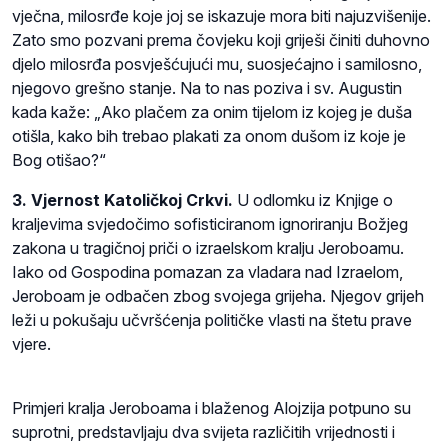
vječna, milosrđe koje joj se iskazuje mora biti najuzvišenije.
Zato smo pozvani prema čovjeku koji griješi činiti duhovno
djelo milosrđa posvješćujući mu, suosjećajno i samilosno,
njegovo grešno stanje. Na to nas poziva i sv. Augustin
kada kaže: „Ako plačem za onim tijelom iz kojeg je duša
otišla, kako bih trebao plakati za onom dušom iz koje je
Bog otišao?“
3. Vjernost Katoličkoj Crkvi.
U odlomku iz Knjige o
kraljevima svjedočimo sofisticiranom ignoriranju Božjeg
zakona u tragičnoj priči o izraelskom kralju Jeroboamu.
Iako od Gospodina pomazan za vladara nad Izraelom,
Jeroboam je odbačen zbog svojega grijeha. Njegov grijeh
leži u pokušaju učvršćenja političke vlasti na štetu prave
vjere.
Primjeri kralja Jeroboama i blaženog Alojzija potpuno su
suprotni, predstavljaju dva svijeta različitih vrijednosti i