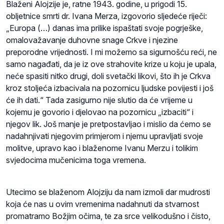
Blaženi Alojzije je, ratne 1943. godine, u prigodi 15.
obljetnice smrti dr. Ivana Merza, izgovorio sljedeće riječi:
„Europa (…) danas ima prilike ispaštati svoje pogrješke,
omalovažavanje duhovne snage Crkve i njezine
preporodne vrijednosti. I mi možemo sa sigurnošću reći, ne
samo nagađati, da je iz ove strahovite krize u koju je upala,
neće spasiti nitko drugi, doli svetački likovi, što ih je Crkva
kroz stoljeća izbacivala na pozornicu ljudske povijesti i još
će ih dati.“ Tada zasigurno nije slutio da će vrijeme u
kojemu je govorio i djelovao na pozornicu „izbaciti“ i
njegov lik. Još manje je pretpostavljao i mislio da ćemo se
nadahnjivati njegovim primjerom i njemu upravljati svoje
molitve, upravo kao i blaženome Ivanu Merzu i tolikim
svjedocima mučenicima toga vremena.
Utecimo se blaženom Alojziju da nam izmoli dar mudrosti
koja će nas u ovim vremenima nadahnuti da stvarnost
promatramo Božjim očima, te za srce velikodušno i čisto,