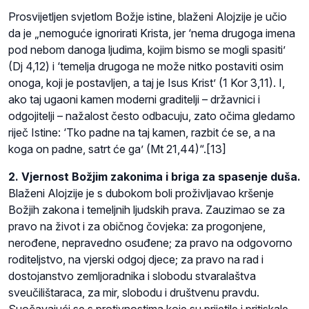
Prosvijetljen svjetlom Božje istine, blaženi Alojzije je učio
da je „nemoguće ignorirati Krista, jer ‘nema drugoga imena
pod nebom danoga ljudima, kojim bismo se mogli spasiti’
(Dj 4,12) i ‘temelja drugoga ne može nitko postaviti osim
onoga, koji je postavljen, a taj je Isus Krist’ (1 Kor 3,11). I,
ako taj ugaoni kamen moderni graditelji – državnici i
odgojitelji – nažalost često odbacuju, zato očima gledamo
riječ Istine: ‘Tko padne na taj kamen, razbit će se, a na
koga on padne, satrt će ga’ (Mt 21,44)“.[13]
2. Vjernost Božjim zakonima i briga za spasenje duša.
Blaženi Alojzije je s dubokom boli proživljavao kršenje
Božjih zakona i temeljnih ljudskih prava. Zauzimao se za
pravo na život i za običnog čovjeka: za progonjene,
nerođene, nepravedno osuđene; za pravo na odgovorno
roditeljstvo, na vjerski odgoj djece; za pravo na rad i
dostojanstvo zemljoradnika i slobodu stvaralaštva
sveučilištaraca, za mir, slobodu i društvenu pravdu.
Suočavajući se s protivnostima koje su prijetile i pritiskale