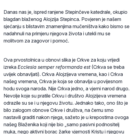
Danas nas je, ispred ranjene Stepinčeve katedrale, okupio
blagdan blaženog Alojzija Stepinca. Povjeren je našem
sjećanju s blistavim znamenjima mučeništva kako bismo se
nadahnuli na primjeru njegova života i utekli mu se
molitvom za zagovor i pomoć.
Ova prvostolnica u obnovi slika je Crkve za koju vrijedi
izreka
Ecclesia semper reformanda est
(Crkva se treba
uvijek obnavljati). Crkva Alojzijeva vremena, kao i Crkva
našeg vremena, Crkva je koja se obnavlja u povijesnom
hodu svoga naroda. Nije Crkva jedno, a vjerni narod drugo.
Nevolje koje su pratile Crkvu i društvo Alojzijeva vremena
odrazile su se i u njegovu životu. Jednako tako, ono što je
bilo zalogom obnove Crkve i društva, na čemu smo
nastavili graditi nakon njega, sažeto je u krepostima ovoga
našeg Blaženika koji nije bio „samo pasivni podnositelj
muka, nego aktivni borac žarke vjernosti Kristu i njegovu