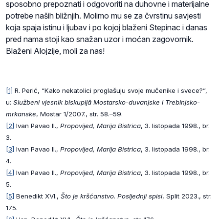
sposobno prepoznati i odgovoriti na duhovne i materijalne
potrebe naših bližnjih. Molimo mu se za čvrstinu savjesti
koja spaja istinu i ljubav i po kojoj blaženi Stepinac i danas
pred nama stoji kao snažan uzor i moćan zagovornik.
Blaženi Alojzije, moli za nas!
[1]
R. Perić, “Kako nekatolici proglašuju svoje mučenike i svece?”,
u:
Službeni vjesnik biskupijâ Mostarsko-duvanjske i Trebinjsko-
mrkanske
, Mostar 1/2007., str. 58.–59.
[2]
Ivan Pavao II.,
Propovijed, Marija Bistrica
, 3. listopada 1998., br.
3.
[3]
Ivan Pavao II.,
Propovijed, Marija Bistrica
, 3. listopada 1998., br.
4.
[4]
Ivan Pavao II.,
Propovijed, Marija Bistrica
, 3. listopada 1998., br.
5.
[5]
Benedikt XVI.,
Što je kršćanstvo
.
Posljednji spisi
, Split 2023., str.
175.