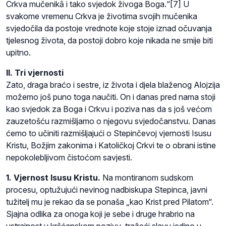
Crkva mučenikȃ i tako svjedok živoga Boga.“[7] U
svakome vremenu Crkva je životima svojih mučenika
svjedočila da postoje vrednote koje stoje iznad očuvanja
tjelesnog života, da postoji dobro koje nikada ne smije biti
upitno.
II. Tri vjernosti
Zato, draga braćo i sestre, iz života i djela blaženog Alojzija
možemo još puno toga naučiti. On i danas pred nama stoji
kao svjedok za Boga i Crkvu i poziva nas da s još većom
zauzetošću razmišljamo o njegovu svjedočanstvu. Danas
ćemo to učiniti razmišljajući o Stepinčevoj vjernosti Isusu
Kristu, Božjim zakonima i Katoličkoj Crkvi te o obrani istine
nepokolebljivom čistoćom savjesti.
1. Vjernost Isusu Kristu.
Na montiranom sudskom
procesu, optužujući nevinog nadbiskupa Stepinca, javni
tužitelj mu je rekao da se ponaša „kao Krist pred Pilatom“.
Sjajna odlika za onoga koji je sebe i druge hrabrio na
ustrajnost u kršćanskom pozivu, tražeći slavu jedino u