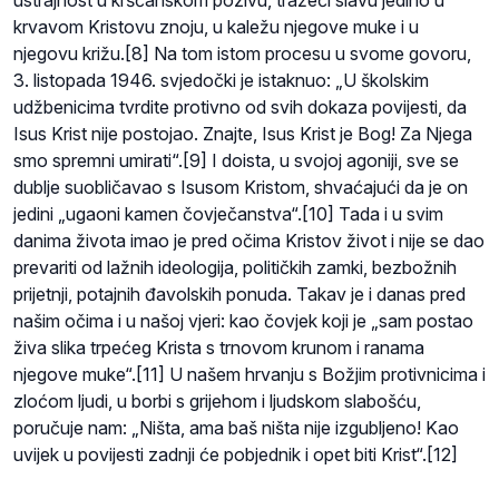
krvavom Kristovu znoju, u kaležu njegove muke i u
njegovu križu.[8] Na tom istom procesu u svome govoru,
3. listopada 1946. svjedočki je istaknuo: „U školskim
udžbenicima tvrdite protivno od svih dokaza povijesti, da
Isus Krist nije postojao. Znajte, Isus Krist je Bog! Za Njega
smo spremni umirati“.[9] I doista, u svojoj agoniji, sve se
dublje suobličavao s Isusom Kristom, shvaćajući da je on
jedini „ugaoni kamen čovječanstva“.[10] Tada i u svim
danima života imao je pred očima Kristov život i nije se dao
prevariti od lažnih ideologija, političkih zamki, bezbožnih
prijetnji, potajnih đavolskih ponuda. Takav je i danas pred
našim očima i u našoj vjeri: kao čovjek koji je „sam postao
živa slika trpećeg Krista s trnovom krunom i ranama
njegove muke“.[11] U našem hrvanju s Božjim protivnicima i
zloćom ljudi, u borbi s grijehom i ljudskom slabošću,
poručuje nam: „Ništa, ama baš ništa nije izgubljeno! Kao
uvijek u povijesti zadnji će pobjednik i opet biti Krist“.[12]