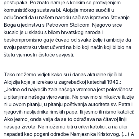
postupaka. Poznato nam je s kolikim se protivljenjem
komunističkog sustava bl. Alojzije morao suočiti u
odlučnosti da u našem narodu sačuva ispravno štovanje
Boga u jedinstvu s Petrovom Stolicom. Njegovo srce
kucalo je u skladu s bilom hrvatskog naroda i
beskompromisno ga je čuvao od svake želje i ambicije da
svoju pastirsku vlast učvrsti na bilo koji način koji bi bio na
štetu vjernosti i čistoće savjesti.
Tako možemo vidjeti kako su i danas aktualne riječi bl.
Alojzija koje je izrekao u zagrebačkoj katedrali 1942.:
„Jedno od najvećih zala našega vremena jest polovičnost
u pitanjima našega vjerovanja. Ne pravimo si nikakve iluzije
ni u ovom pitanju, u pitanju poštivanja autoriteta sv. Petra i
njegovih nasljednika rimskih papa. Ili jesmo ili nismo katolici!
Ako jesmo, onda valja da se to odražava na čitavoj liniji
našega života. Ne možemo biti u crkvi katolici, a na ulici
napadati kao pogani odredbe Namjesnika Kristovog. (…) A