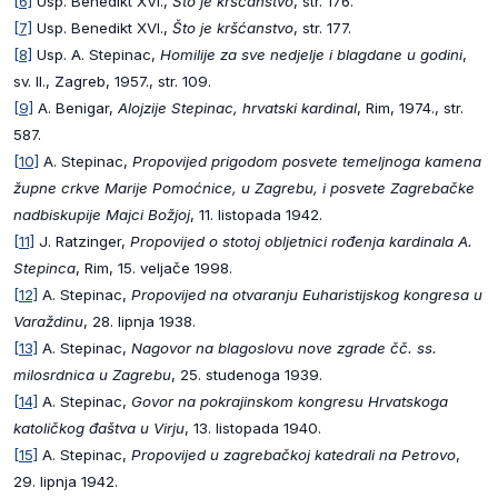
[6]
Usp. Benedikt XVI.,
Što je kršćanstvo
, str. 176.
[7]
Usp. Benedikt XVI.,
Što je kršćanstvo
, str. 177.
[8]
Usp. A. Stepinac,
Homilije za sve nedjelje i blagdane u godini
,
sv. II., Zagreb, 1957., str. 109.
[9]
A. Benigar,
Alojzije Stepinac, hrvatski kardinal
, Rim, 1974., str.
587.
[10]
A. Stepinac,
Propovijed prigodom posvete temeljnoga kamena
župne crkve Marije Pomoćnice, u Zagrebu, i posvete Zagrebačke
nadbiskupije Majci Božjoj
, 11. listopada 1942.
[11]
J. Ratzinger,
Propovijed o stotoj obljetnici rođenja kardinala A.
Stepinca
, Rim, 15. veljače 1998.
[12]
A. Stepinac,
Propovijed na otvaranju Euharistijskog kongresa u
Varaždinu
, 28. lipnja 1938.
[13]
A. Stepinac,
Nagovor na blagoslovu nove zgrade čč. ss.
milosrdnica u Zagrebu
, 25. studenoga 1939.
[14]
A. Stepinac,
Govor na pokrajinskom kongresu Hrvatskoga
katoličkog đaštva u Virju
, 13. listopada 1940.
[15]
A. Stepinac,
Propovijed u zagrebačkoj katedrali na Petrovo
,
29. lipnja 1942.