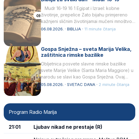
Mudr 16-19 16 1 Egipat i Izrael: kobne
životinje, prepelice Zato bijahu primjereno
kažnjeni sličnim životinjamai mučeni mnoštvom
kukaca.2 A narod…
06.08.2026. · BIBLIJA ·
11 minute čitanja
Gospa Snježna – sveta Marija Velika,
zaštitnica rimske bazilike
Obljetnica posvete slavne rimske bazilike
svete Marije Velike (Santa Maria Maggiore) u
narodu se slavi kao Gospa Snježna. Ovaj
naziv, Sancta Maria…
05.08.2026. · SVETAC DANA ·
2 minute čitanja
Program Radio Marija
21:01
Ljubav nikad ne prestaje (R)