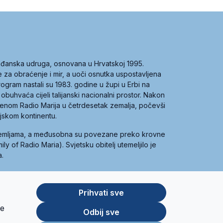
građanska udruga, osnovana u Hrvatskoj 1995.
ce za obraćenje i mir, a uoči osnutka uspostavljena
 program nastali su 1983. godine u župi u Erbi na
 obuhvaća cijeli talijanski nacionalni prostor. Nakon
 imenom Radio Marija u četrdesetak zemalja, počevši
ijskom kontinentu.
zemljama, a međusobna su povezane preko krovne
y of Radio Maria). Svjetsku obitelj utemeljilo je
a.
Prihvati sve
je
App
Google
Odbij sve
Store
Play