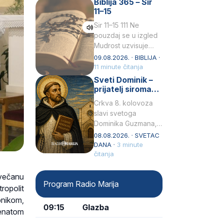
Biblija 365 – Sir
židovske obitelji, 12.
11–15
listopada 1891, u
Wrocławu…
Sir 11–15 111 Ne
pouzdaj se u izgled
Mudrost uzvisuje
glavu siromahui
09.08.2026. · BIBLIJA ·
posađuje ga među
11 minute čitanja
knezove.2 Ne hvali
Sveti Dominik –
čovjeka po obličju
prijatelj siromaha
njegovui…
i širitelj krunice
Crkva 8. kolovoza
slavi svetoga
Dominika Guzmana,
svećenika i
08.08.2026. · SVETAC
utemeljitelja Reda
DANA ·
3 minute
propovjednika (Ordo
čitanja
Praedicatorum – OP).
Svojim životom,
Svečanu
Program Radio Marija
dubokom ljubavlju
ropolit
prema Kristu…
pnikom,
09:15
Glazba
Renatom