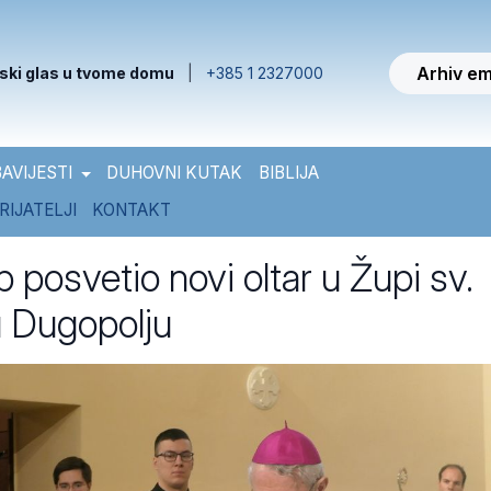
Arhiv em
ski glas u tvome domu
|
+385 1 2327000
AVIJESTI
DUHOVNI KUTAK
BIBLIJA
RIJATELJI
KONTAKT
posvetio novi oltar u Župi sv.
u Dugopolju