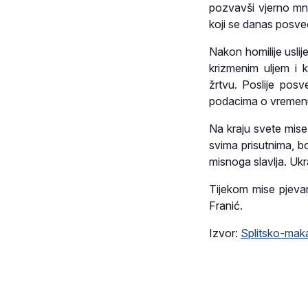
pozvavši vjerno mno
koji se danas posve
Nakon homilije usli
krizmenim uljem i 
žrtvu. Poslije posv
podacima o vremenu 
Na kraju svete mise
svima prisutnima, b
misnoga slavlja. Ukr
Tijekom mise pjevan
Franić.
Izvor:
Splitsko-maka