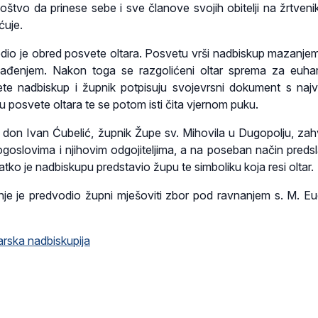
štvo da prinese sebe i sve članove svojih obitelji na žrtvenik 
ćuje.
jedio je obred posvete oltara. Posvetu vrši nadbiskup mazanjem
kađenjem. Nakon toga se razgolićeni oltar sprema za euhari
ete nadbiskup i župnik potpisuju svojevrsni dokument s najv
posvete oltara te se potom isti čita vjernom puku.
 don Ivan Ćubelić, župnik Župe sv. Mihovila u Dugopolju, zahv
ogoslovima i njihovim odgojiteljima, a na poseban način predsla
atko je nadbiskupu predstavio župu te simboliku koja resi oltar.
je je predvodio župni mješoviti zbor pod ravnanjem s. M. Eu
rska nadbiskupija