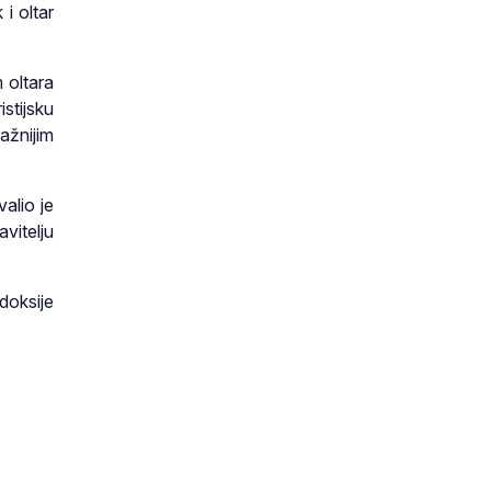
i oltar
 oltara
stijsku
ažnijim
alio je
vitelju
doksije