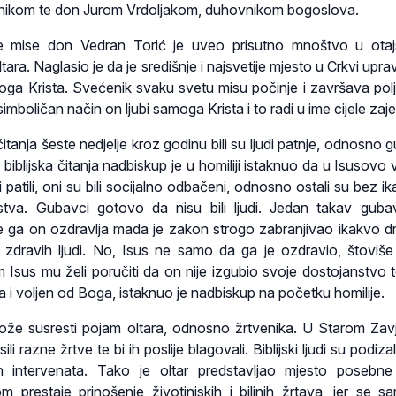
jnikom te don Jurom Vrdoljakom, duhovnikom bogoslova.
te mise don Vedran Torić je uveo prisutno mnoštvo u ota
ara. Naglasio je da je središnje i najsvetije mjesto u Crkvi upra
moga Krista. Svećenik svaku svetu misu počinje i završava po
imboličan način on ljubi samoga Krista i to radi u ime cijele zaj
 čitanja šeste nedjelje kroz godinu bili su ljudi patnje, odnosno 
iblijska čitanja nadbiskup je u homiliji istaknuo da u Isusovo v
patili, oni su bili socijalno odbačeni, odnosno ostali su bez i
stva. Gubavci gotovo da nisu bili ljudi. Jedan takav gub
e ga on ozdravlja mada je zakon strogo zabranjivao ikakvo d
zdravih ljudi. No, Isus ne samo da ga je ozdravio, štoviš
m Isus mu želi poručiti da on nije izgubio svoje dostojanstvo t
ja i voljen od Boga, istaknuo je nadbiskup na početku homilije.
može susresti pojam oltara, odnosno žrtvenika. U Starom Zav
i razne žrtve te bi ih poslije blagovali. Biblijski ljudi su podizal
h intervenata. Tako je oltar predstavljao mjesto posebn
om prestaje prinošenje životinjskih i biljnih žrtava, jer se s