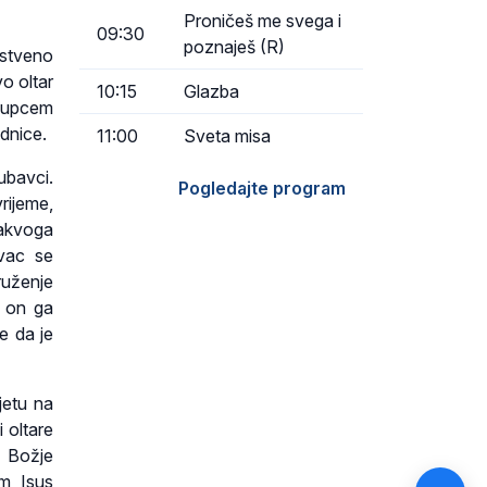
Proničeš me svega i
09:30
poznaješ (R)
jstveno
vo oltar
10:15
Glazba
ljupcem
ednice.
11:00
Sveta misa
gubavci.
Pogledajte program
rijeme,
kakvoga
avac se
ruženje
e on ga
e da je
jetu na
i oltare
e Božje
am Isus