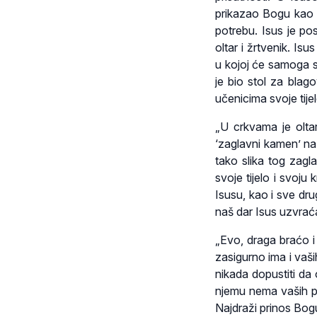
prikazao Bogu kao ž
potrebu. Isus je pos
oltar i žrtvenik. Isu
u kojoj će samoga se
je bio stol za blag
učenicima svoje tijel
„U crkvama je olta
‘zaglavni kamen’ na
tako slika tog zagl
svoje tijelo i svoju 
Isusu, kao i sve dr
naš dar Isus uzvrać
„Evo, draga braćo i
zasigurno ima i vaš
nikada dopustiti da 
njemu nema vaših p
Najdraži prinos Bogu