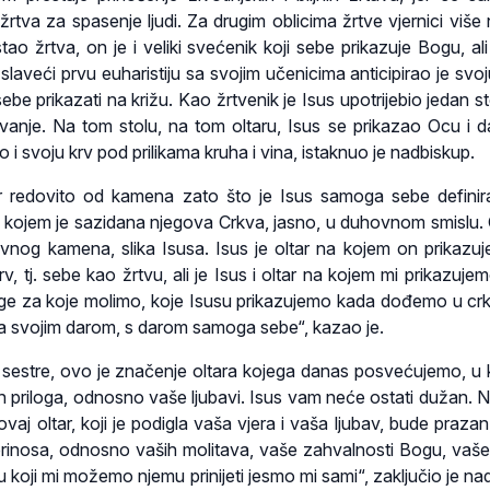
rtva za spasenje ljudi. Za drugim oblicima žrtve vjernici više
tao žrtva, on je i veliki svećenik koji sebe prikazuje Bogu, ali
s slaveći prvu euharistiju sa svojim učenicima anticipirao je svo
be prikazati na križu. Kao žrtvenik je Isus upotrijebio jedan st
ovanje. Na tom stolu, na tom oltaru, Isus se prikazao Ocu i 
o i svoju krv pod prilikama kruha i vina, istaknuo je nadbiskup.
r redovito od kamena zato što je Isus samoga sebe defini
 kojem je sazidana njegova Crkva, jasno, u duhovnom smislu. O
avnog kamena, slika Isusa. Isus je oltar na kojem on prikazu
krv, tj. sebe kao žrtvu, ali je Isus i oltar na kojem mi prikazuj
uge za koje molimo, koje Isusu prikazujemo kada dođemo u cr
a svojim darom, s darom samoga sebe“, kazao je.
 sestre, ovo je značenje oltara kojega danas posvećujemo, u
ih priloga, odnosno vaše ljubavi. Isus vam neće ostati dužan. 
ovaj oltar, koji je podigla vaša vjera i vaša ljubav, bude praza
rinosa, odnosno vaših molitava, vaše zahvalnosti Bogu, vaše
 koji mi možemo njemu prinijeti jesmo mi sami“, zaključio je na