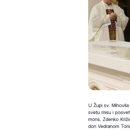
U Župi sv. Mihovila
svetu misu i posvet
mons. Zdenko Križi
don Vedranom Torić