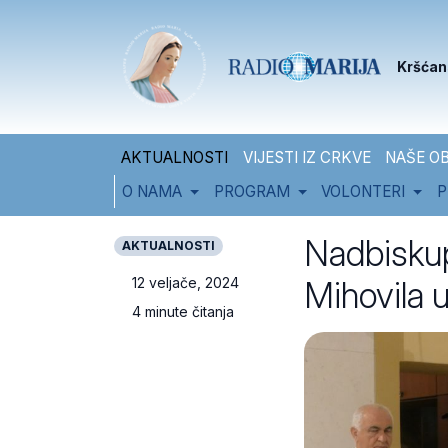
Skip to content
Skip to footer
Kršćan
AKTUALNOSTI
VIJESTI IZ CRKVE
NAŠE OB
O NAMA
PROGRAM
VOLONTERI
P
Nadbiskup 
AKTUALNOSTI
Mihovila 
12 veljače, 2024
4 minute čitanja