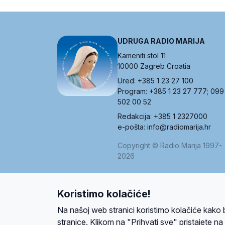
UDRUGA RADIO MARIJA
Kameniti stol 11
10000 Zagreb Croatia
Ured: +385 1 23 27 100
Program: +385 1 23 27 777; 099
502 00 52
Redakcija: +385 1 2327000
e-pošta: info@radiomarija.hr
Copyright © Radio Marija 1997-
2026
Koristimo kolačiće!
O nama
Radio
Program
Volonteri
Prijatelji
Kontakt
Pravi
Na našoj web stranici koristimo kolačiće kako 
Ova stranica je zaštićena Google reCAPTCH
stranice. Klikom na "Prihvati sve" pristajete n