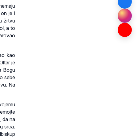
 nemaju
 on je i
ju žrtvu
ol, a to
darovao
rao kao
ltar je
je Bogu
emo sebe
kvu. Na
 kojemu
Nemojte
n, da na
g srca.
dbiskup