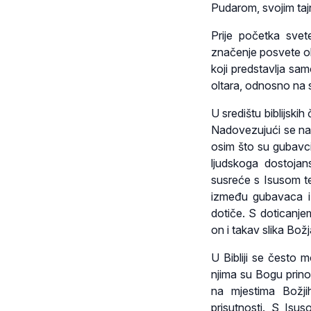
Pudarom, svojim ta
Prije početka sve
značenje posvete olt
koji predstavlja sa
oltara, odnosno na s
U središtu biblijskih
Nadovezujući se na b
osim što su gubavci 
ljudskoga dostojan
susreće s Isusom t
između gubavaca i 
dotiče. S doticanje
on i takav slika Bož
U Bibliji se često 
njima su Bogu prinosil
na mjestima Božji
prisutnosti. S Isus