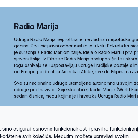
Radio Marija
Udruga Radio Marija neprofitna je, nevladina i nepolitička 
godine. Prvi inicijativni odbor nastao je u krilu Pokreta kruni
je suradnja s Radio Marijom Italije. Ideja o Radio Mariji i prvi
sjeveru Italije. Iz Erbe se Radio Marija postupno širi te uskoro
toga osnivaju se i uspostavljaju udruge i radijske postaje s
od Europe pa do obiju Amerika i Afrike, sve do Filipina na az
Sve su nacionalne udruge utemeljene autonomno u svojim 
udruge pod nazivom Svjetska obitelj Radio Marije (World Famil
sedam članica, među kojima je i hrvatska Udruga Radio Marij
la privatnosti
Kolačići
Uvjeti korištenja
bismo osigurali osnovne funkcionalnosti i pravilno funkcioniran
A sustavom
a korištenje svih kolačića. Međutim, možete upravljati svojim