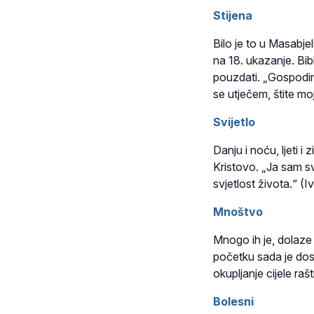
Stijena
Bilo je to u Masabje
na 18. ukazanje. Bib
pouzdati. „Gospodin
se utječem, štite m
Svijetlo
Danju i noću, ljeti i 
Kristovo. „Ja sam sv
svjetlost života.“ (Iv
Mnoštvo
Mnogo ih je, dolaze
početku sada je dose
okupljanje cijele ra
Bolesni