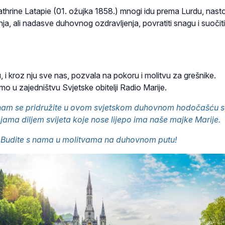
athrine Latapie (01. ožujka 1858.) mnogi idu prema Lurdu, nasto
enja, ali nadasve duhovnog ozdravljenja, povratiti snagu i suočiti
 i kroz nju sve nas, pozvala na pokoru i molitvu za grešnike.
o u zajedništvu Svjetske obitelji Radio Marije.
am se pridružite u ovom svjetskom duhovnom hodočašću s
jama diljem svijeta koje nose lijepo ima naše majke Marije.
Budite s nama u molitvama na duhovnom putu!