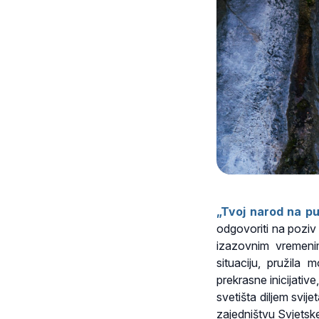
„Tvoj narod na pu
odgovoriti na poziv 
izazovnim vremeni
situaciju, pružila
prekrasne inicijativ
svetišta diljem svije
zajedništvu Svjetske