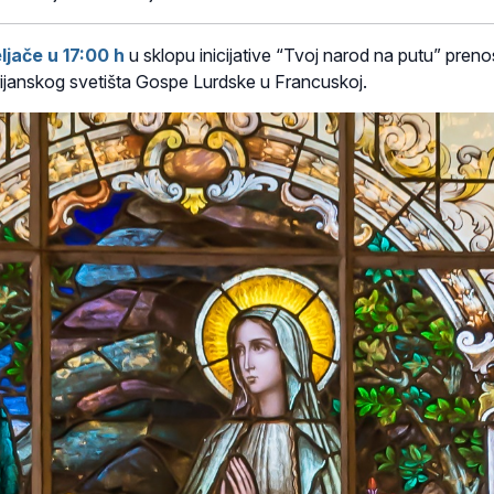
eljače u 17:00 h
u sklopu inicijative “Tvoj narod na putu” preno
ijanskog svetišta Gospe Lurdske u Francuskoj.