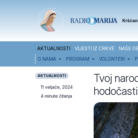
Skip to content
Skip to footer
Kršćan
AKTUALNOSTI
VIJESTI IZ CRKVE
NAŠE OB
O NAMA
PROGRAM
VOLONTERI
P
Tvoj naro
AKTUALNOSTI
hodočast
11 veljače, 2024
4 minute čitanja