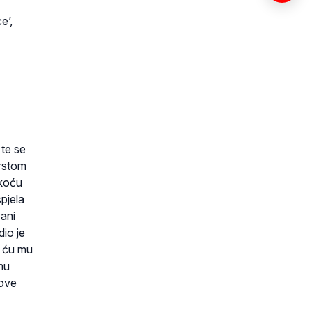
e’,
 te se
prstom
škoću
spjela
vani
dio je
u ću mu
mu
 ove