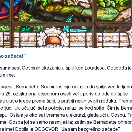
o začeće!”
amnaest Gospinih ukazanja u špilji kod Lourdesa, Gospođa je
oje ime.
ijesti, Bernadette Soubirous nije odlazila do špilje već tri tjed
na 25. ožujka ona odjednom osjeti velik poriv da ode do špilje
ti ujutro kreće prema špilji, u pratnji nekih svojih rođaka. Prema
ljudi, uključujući šefa policije, nalazi se kod spilje. Čim je Ber
ospu. Ostala je oko sat vremena u ekstazi, gledajući u Gospu. Tr
ime. Gospa joj se samo nasmiješila; zatim se Bernadette ohrabril
ta za ime! Dobila je ODGOVOR: “Ja sam bezgrešno začeće”.