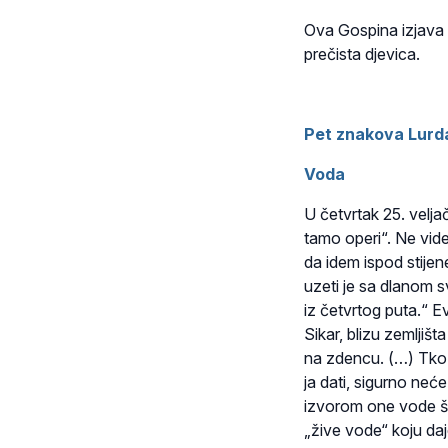
Ova Gospina izjava 
prečista djevica.
Pet znakova Lurd
Voda
U četvrtak 25. veljač
tamo operi“. Ne vide
da idem ispod stije
uzeti je sa dlanom sv
iz četvrtog puta.“ E
Sikar, blizu zemljiš
na zdencu. (…) Tko 
ja dati, sigurno neć
izvorom one vode što
„žive vode“ koju daj