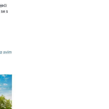
jeći
 se s
a svim