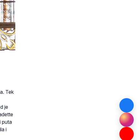
na. Tek
d je
nadette
i puta
a i