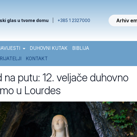
Arhiv em
ski glas u tvome domu
|
+385 1 2327000
AVIJESTI
DUHOVNI KUTAK
BIBLIJA
RIJATELJI
KONTAKT
d na putu: 12. veljače duhovno
imo u Lourdes