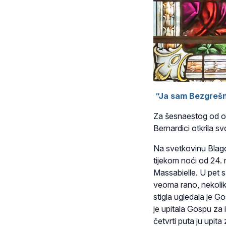
“Ja sam Bezgrešn
Za šesnaestog od os
Bernardici otkrila sv
Na svetkovinu Blagov
tijekom noći od 24. 
Massabielle. U pet sa
veoma rano, nekoliko 
stigla ugledala je G
je upitala Gospu za 
četvrti puta ju upi