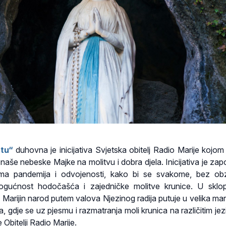
tu“
duhovna je inicijativa Svjetska obitelj Radio Marije kojom
naše nebeske Majke na molitvu i dobra djela. Inicijativa je zap
ma pandemija i odvojenosti, kako bi se svakome, bez obz
 mogućnost hodočašća i zajedničke molitve krunice. U skl
e, Marijin narod putem valova Njezinog radija putuje u velika ma
ta, gdje se uz pjesmu i razmatranja moli krunica na različitim je
 Obitelji Radio Marije.