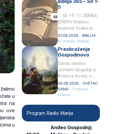
Biblija 365 – Sir 1-
rođenjem Grk.
5
Obnovio je odnose s
afričkim…
Sir 1-5 1 I. ZBIRKA
IZREKA Otajstvo
mudrosti Svaka je
mudrost od Gospoda
07.08.2026. · BIBLIJA ·
i s njime je dovijeka.2
10 minute čitanja
Tko će…
Preobraženje
Gospodinovo
Danas slavimo
uzvišeni događaj iz
Kristova života, o
kojem nas izvješćuju
06.08.2026. · SVETAC
 želimo
evanđelisti Matej,
DANA ·
3 minute
Marko i Luka te sveti
čitanja
očela u
Petar u svojoj
ira na
drugoj…
opu ove
Program Radio Marija
rijanska
zicima u
Anđeo Gospodnji;