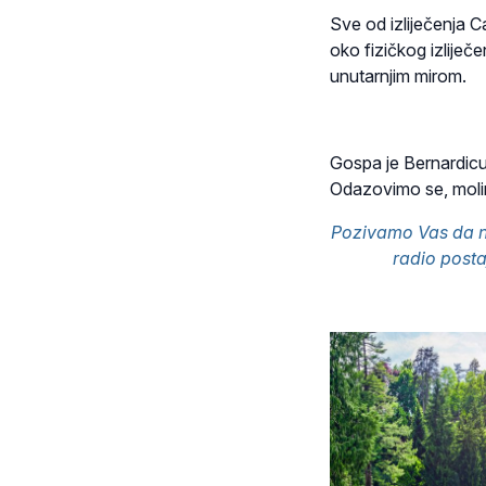
Sve od izliječenja C
oko fizičkog izliječ
unutarnjim mirom.
Gospa je Bernardicu,
Odazovimo se, molim
Pozivamo Vas da n
radio posta