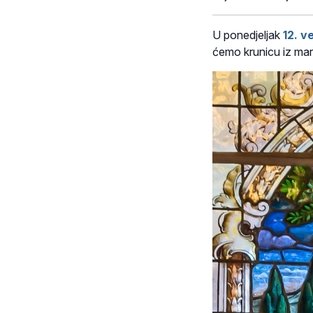
U ponedjeljak
12
. v
ćemo krunicu iz mar