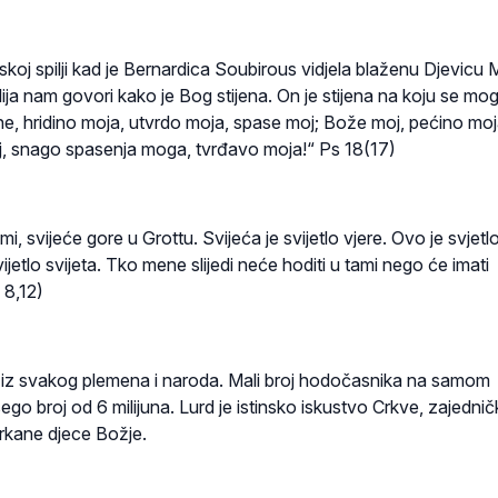
lskoj spilji kad je Bernardica Soubirous vidjela blaženu Djevicu M
lija nam govori kako je Bog stijena. On je stijena na koju se mo
e, hridino moja, utvrdo moja, spase moj; Bože moj, pećino moj
oj, snago spasenja moga, tvrđavo moja!“ Ps 18(17)
zimi, svijeće gore u Grottu. Svijeća je svijetlo vjere. Ovo je svjetl
ijetlo svijeta. Tko mene slijedi neće hoditi u tami nego će imati
 8,12)
 iz svakog plemena i naroda. Mali broj hodočasnika na samom
go broj od 6 milijuna. Lurd je istinsko iskustvo Crkve, zajedni
štrkane djece Božje.