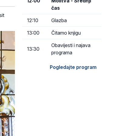
12:00
Molitva - Srednji
čas
sit
12:10
Glazba
13:00
Čitamo knjigu
Obavijesti i najava
13:30
programa
Pogledajte program