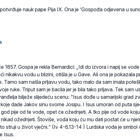
potvrđuje nauk pape Pija IX. Ona je ‘Gospođa odjevena u sunc
a
e 1857. Gospa je rekla Bernardici: „Idi do izvora i napij se vode
ći nikakvu vodu u blizini, otišla je u Gave. Ali ona je pokazala 
ne. Tamo sam našla prljavu vodu, tako malo da sam imala pote
oje ruke. Triput sam je bacila jer je bila tako prljava. Tek sam u
vanđelja bilježe slijedeću scenu: “Isus dođe u samarijski grad z
ta koje dade Jakov sinu svome Josipu. I Isus umoran od puta sje
god pije od te vode, opet će ožednjeti. A tko pije od vode koj
e nikad ožednjeti. Štoviše, voda koju ću mu dati postat će u nje
 struji u život vječni.“ (Iv 4-6.13-14 ) Lurdska voda je simbol
e Isus.