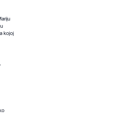
ariju
gu
a kojoj
o
čko