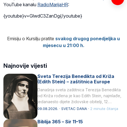
YouTube kanalu
RadioMarijaHR
:
{youtube}v=GlwdC3ZanDg{/youtube}
Emisiju o Kursilju pratite
svakog drugog ponedjeljka u
mjesecu u 21:00 h.
Najnovije vijesti
Sveta Terezija Benedikta od Križa
(Edith Stein) – zaštitnica Europe
Današnja sveta zaštitnica Terezija Benedikta
od Križa rođena je kao Edith Stein, najmlađe,
jedanaesto dijete židovske obitelji, 12.
listopada 1891, u Wrocławu…
09.08.2026. · SVETAC DANA ·
2 minute čitanja
Biblija 365 – Sir 11–15