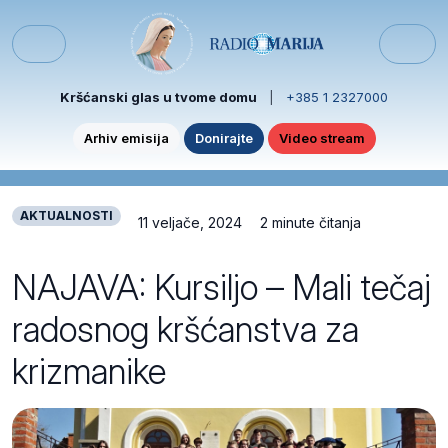
Skip to content
Skip to footer
Menu
Kršćanski glas u tvome domu
|
+385 1 2327000
Arhiv emisija
Donirajte
Video stream
AKTUALNOSTI
11 veljače, 2024
2 minute čitanja
NAJAVA: Kursiljo – Mali tečaj
radosnog kršćanstva za
krizmanike