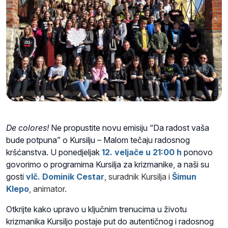
De colores!
Ne propustite novu emisiju
“Da
radost
vaša
bude potpuna”
o Kursilju – Malom tečaju radosnog
kršćanstva. U ponedjeljak
12. veljače u 21:00 h
ponovo
govorimo o programima Kursilja za krizmanike, a naši su
gosti
vlč. Dominik Cestar
, suradnik Kursilja i
Šimun
Klepo
, animator.
Otkrijte kako upravo u ključnim trenucima u životu
krizmanika Kursiljo postaje put do autentičnog i radosnog