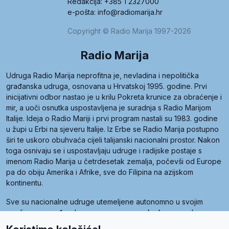
Redakcija: +385 1 2327000
e-pošta: info@radiomarija.hr
Copyright © Radio Marija 1997-2026
Radio Marija
Udruga Radio Marija neprofitna je, nevladina i nepolitička
građanska udruga, osnovana u Hrvatskoj 1995. godine. Prvi
inicijativni odbor nastao je u krilu Pokreta krunice za obraćenje i
mir, a uoči osnutka uspostavljena je suradnja s Radio Marijom
Italije. Ideja o Radio Mariji i prvi program nastali su 1983. godine
u župi u Erbi na sjeveru Italije. Iz Erbe se Radio Marija postupno
širi te uskoro obuhvaća cijeli talijanski nacionalni prostor. Nakon
toga osnivaju se i uspostavljaju udruge i radijske postaje s
imenom Radio Marija u četrdesetak zemalja, počevši od Europe
pa do obiju Amerika i Afrike, sve do Filipina na azijskom
kontinentu.
Sve su nacionalne udruge utemeljene autonomno u svojim
zemljama, a međusobna su povezane preko krovne udruge
pod nazivom Svjetska obitelj Radio Marije (World Family of