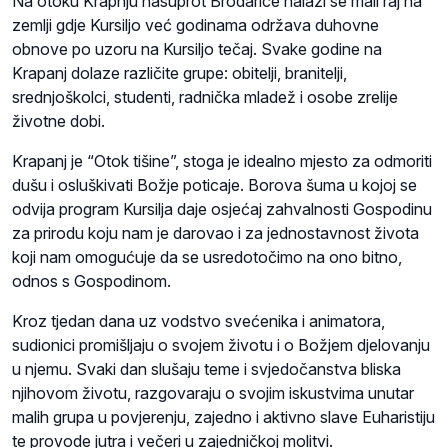
Na otoku Krapnju nasuprot Brodarice nalazi se mali raj na
zemlji gdje Kursiljo već godinama održava duhovne
obnove po uzoru na Kursiljo tečaj. Svake godine na
Krapanj dolaze različite grupe: obitelji, branitelji,
srednjoškolci, studenti, radnička mladež i osobe zrelije
životne dobi.
Krapanj je “Otok tišine”, stoga je idealno mjesto za odmoriti
dušu i osluškivati Božje poticaje. Borova šuma u kojoj se
odvija program Kursilja daje osjećaj zahvalnosti Gospodinu
za prirodu koju nam je darovao i za jednostavnost života
koji nam omogućuje da se usredotočimo na ono bitno,
odnos s Gospodinom.
Kroz tjedan dana uz vodstvo svećenika i animatora,
sudionici promišljaju o svojem životu i o Božjem djelovanju
u njemu. Svaki dan slušaju teme i svjedočanstva bliska
njihovom životu, razgovaraju o svojim iskustvima unutar
malih grupa u povjerenju, zajedno i aktivno slave Euharistiju
te provode jutra i večeri u zajedničkoj molitvi.