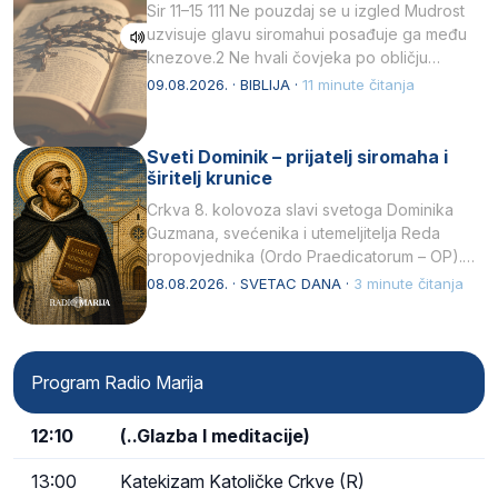
Sir 11–15 111 Ne pouzdaj se u izgled Mudrost
uzvisuje glavu siromahui posađuje ga među
knezove.2 Ne hvali čovjeka po obličju
njegovui…
09.08.2026. · BIBLIJA ·
11 minute čitanja
Sveti Dominik – prijatelj siromaha i
širitelj krunice
Crkva 8. kolovoza slavi svetoga Dominika
Guzmana, svećenika i utemeljitelja Reda
propovjednika (Ordo Praedicatorum – OP).
Svojim životom, dubokom ljubavlju prema
08.08.2026. · SVETAC DANA ·
3 minute čitanja
Kristu…
Program Radio Marija
12:10
(..Glazba I meditacije)
13:00
Katekizam Katoličke Crkve (R)