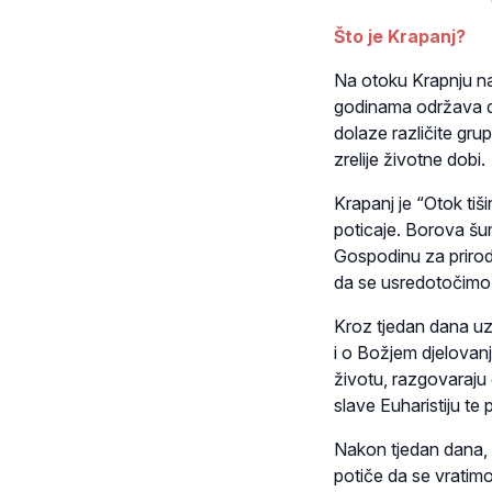
Što je Krapanj?
Na otoku Krapnju nas
godinama održava d
dolaze različite grup
zrelije životne dobi.
Krapanj je “Otok tiš
poticaje. Borova šum
Gospodinu za prirod
da se usredotočimo
Kroz tjedan dana uz
i o Božjem djelovan
životu, razgovaraju 
slave Euharistiju te 
Nakon tjedan dana, su
potiče da se vratimo