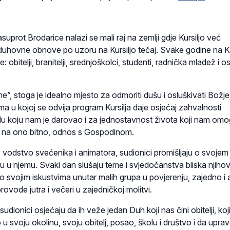
uprot Brodarice nalazi se mali raj na zemlji gdje Kursiljo već
uhovne obnove po uzoru na Kursiljo tečaj. Svake godine na K
e: obitelji, branitelji, srednjoškolci, studenti, radnička mladež i 
ine”, stoga je idealno mjesto za odmoriti dušu i osluškivati Božje
a u kojoj se odvija program Kursilja daje osjećaj zahvalnosti
u koju nam je darovao i za jednostavnost života koji nam om
 na ono bitno, odnos s Gospodinom.
 vodstvo svećenika i animatora, sudionici promišljaju o svojem
ju u njemu. Svaki dan slušaju teme i svjedočanstva bliska njih
o svojim iskustvima unutar malih grupa u povjerenju, zajedno i 
provode jutra i večeri u zajedničkoj molitvi.
dionici osjećaju da ih veže jedan Duh koji nas čini obitelji, koji
 u svoju okolinu, svoju obitelj, posao, školu i društvo i da upra