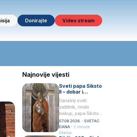
isija
Donirajte
Video stream
Najnovije vijesti
Sveti papa Siksto
II – dobar i
miroljubiv pastir
Današnji sveti
zaštitnik, rimski
biskup, papa Siksto
(Sixtus) II, prema
07.08.2026. · SVETAC
knjizi Liber
DANA ·
2 minute
Pontificalis bio je
čitanja