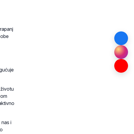
rapanj
osobe
ogućuje
 životu
ovom
aktivno
 nas i
vo