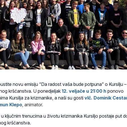
ustite novu emisiju
“Da
radost
vaša bude potpuna”
o Kursilju –
nog kršćanstva. U ponedjeljak
12. veljače u 21:00 h
ponovo
ma Kursilja za krizmanike, a naši su gosti
vlč. Dominik Cesta
mun Klepo
, animator.
 u ključnim trenucima u životu krizmanika Kursiljo postaje put d
nog kršćanstva.