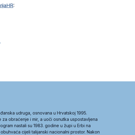
rijaHR
:
.
građanska udruga, osnovana u Hrvatskoj 1995.
ce za obraćenje i mir, a uoči osnutka uspostavljena
 program nastali su 1983. godine u župi u Erbi na
 obuhvaća cijeli talijanski nacionalni prostor. Nakon