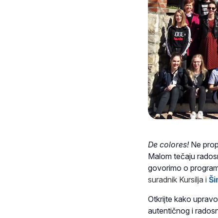
De colores!
Ne prop
Malom tečaju rados
govorimo o programi
suradnik Kursilja i
Ši
Otkrijte kako upravo
autentičnog i rados