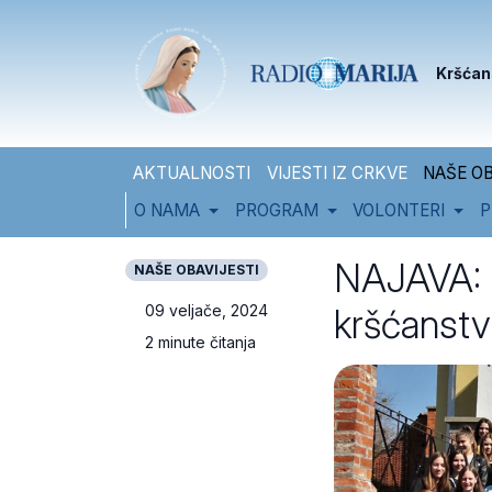
Skip to content
Skip to footer
Kršćan
AKTUALNOSTI
VIJESTI IZ CRKVE
NAŠE OB
O NAMA
PROGRAM
VOLONTERI
P
NAJAVA: K
NAŠE OBAVIJESTI
kršćanstv
09 veljače, 2024
2 minute čitanja