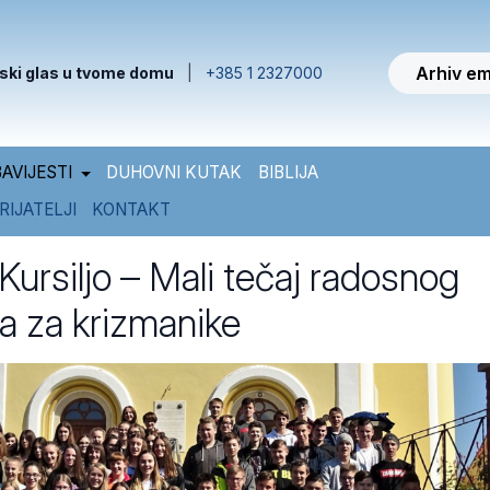
Arhiv em
ski glas u tvome domu
|
+385 1 2327000
AVIJESTI
DUHOVNI KUTAK
BIBLIJA
RIJATELJI
KONTAKT
ursiljo – Mali tečaj radosnog
a za krizmanike