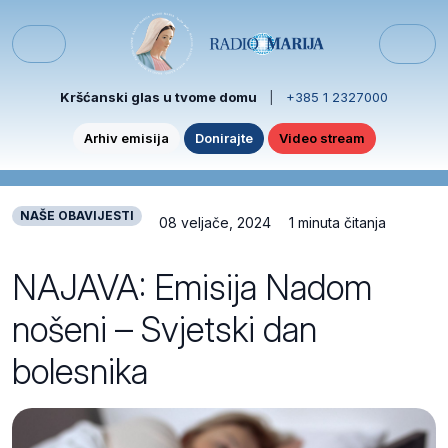
Skip to content
Skip to footer
Menu
Kršćanski glas u tvome domu
|
+385 1 2327000
Arhiv emisija
Donirajte
Video stream
NAŠE OBAVIJESTI
08 veljače, 2024
1 minuta čitanja
NAJAVA: Emisija Nadom
nošeni – Svjetski dan
bolesnika