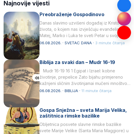
Najnovije vijesti
Preobraženje Gospodinovo
Danas slavimo uzvišeni događaj iz Kristova
života, o kojem nas izvješćuju evanđelisti
Matej, Marko i Luka te sveti Petar u svojoj
drugoj…
06.08.2026. · SVETAC DANA ·
3 minute čitanja
Biblija za svaki dan – Mudr 16-19
Mudr 16-19 16 1 Egipat i Izrael: kobne
životinje, prepelice Zato bijahu primjereno
kažnjeni sličnim životinjamai mučeni mnoštvom
kukaca.2 A narod…
06.08.2026. · BIBLIJA ·
11 minute čitanja
Gospa Snježna – sveta Marija Velika,
zaštitnica rimske bazilike
Obljetnica posvete slavne rimske bazilike
svete Marije Velike (Santa Maria Maggiore) u