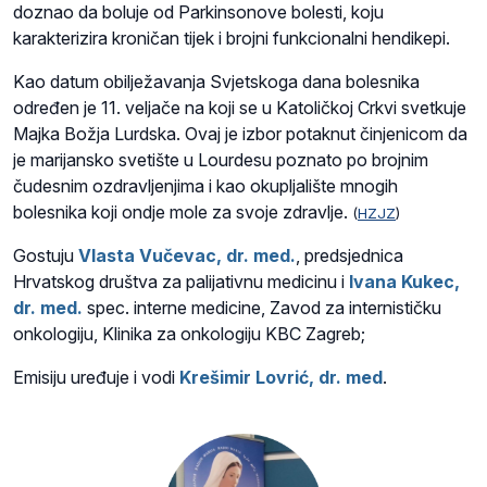
doznao da boluje od Parkinsonove bolesti, koju
karakterizira kroničan tijek i brojni funkcionalni hendikepi.
Kao datum obilježavanja Svjetskoga dana bolesnika
određen je 11. veljače na koji se u Katoličkoj Crkvi svetkuje
Majka Božja Lurdska. Ovaj je izbor potaknut činjenicom da
je marijansko svetište u Lourdesu poznato po brojnim
čudesnim ozdravljenjima i kao okupljalište mnogih
bolesnika koji ondje mole za svoje zdravlje.
(
HZJZ
)
Gostuju
Vlasta Vučevac, dr. med.
, predsjednica
Hrvatskog društva za palijativnu medicinu i
Ivana Kukec,
dr. med.
spec. interne medicine, Zavod za internističku
onkologiju, Klinika za onkologiju KBC Zagreb;
Emisiju uređuje i vodi
Krešimir Lovrić, dr. med
.