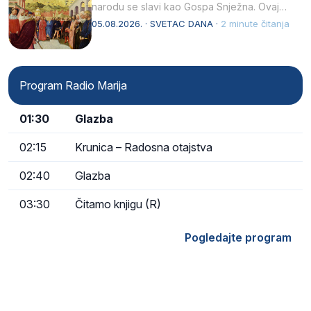
narodu se slavi kao Gospa Snježna. Ovaj
naziv, Sancta Maria…
05.08.2026. · SVETAC DANA ·
2 minute čitanja
Program Radio Marija
01:30
Glazba
02:15
Krunica – Radosna otajstva
02:40
Glazba
03:30
Čitamo knjigu (R)
Pogledajte program