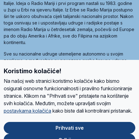
Italije. Ideja o Radio Mariji i prvi program nastali su 1983. godine
u župi u Erbi na sjeveru Italije. Iz Erbe se Radio Marija postupno
širi te uskoro obuhvaća cijeli talijanski nacionalni prostor. Nakon
toga osnivaju se i uspostavljaju udruge i radijske postaje s
imenom Radio Marija u četrdesetak zemalja, počevši od Europe
pa do obiju Amerika i Afrike, sve do Filipina na azijskom
kontinentu.
Sve su nacionalne udruge utemeljene autonomno u svojim
zemljama, a međusobna su povezane preko krovne udruge
pod nazivom Svjetska obitelj Radio Marije (World Family of
Koristimo kolačiće!
Radio Maria). Svjetsku obitelj utemeljilo je sedam članica, među
kojima je i hrvatska Udruga Radio Marija.
Na našoj web stranici koristimo kolačiće kako bismo
osigurali osnovne funkcionalnosti i pravilno funkcioniranje
stranice. Klikom na "Prihvati sve" pristajete na korištenje
svih kolačića. Međutim, možete upravljati svojim
O nama
Radio
Program
Volonteri
Prijatelji
Kontakt
Pravila privatnosti
postavkama kolačića
kako biste dali kontrolirani pristanak.
Kolačići
Uvjeti korištenja
Ova stranica je zaštićena Google reCAPTCHA sustavom
Prihvati sve