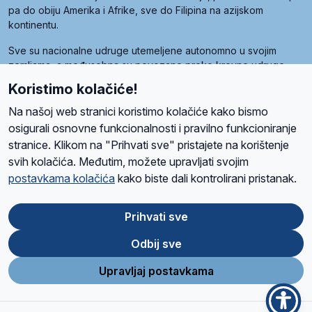
pa do obiju Amerika i Afrike, sve do Filipina na azijskom
kontinentu.
Sve su nacionalne udruge utemeljene autonomno u svojim
zemljama, a međusobna su povezane preko krovne udruge
pod nazivom Svjetska obitelj Radio Marije (World Family of
Koristimo kolačiće!
Radio Maria). Svjetsku obitelj utemeljilo je sedam članica, među
kojima je i hrvatska Udruga Radio Marija.
Na našoj web stranici koristimo kolačiće kako bismo
osigurali osnovne funkcionalnosti i pravilno funkcioniranje
stranice. Klikom na "Prihvati sve" pristajete na korištenje
svih kolačića. Međutim, možete upravljati svojim
O nama
Radio
Program
Volonteri
Prijatelji
Kontakt
Pravila privatnosti
postavkama kolačića
kako biste dali kontrolirani pristanak.
Kolačići
Uvjeti korištenja
Ova stranica je zaštićena Google reCAPTCHA sustavom
Prihvati sve
Odbij sve
App
Google
Store
Play
Upravljaj postavkama
Design and development
SIK
&
C-Tel