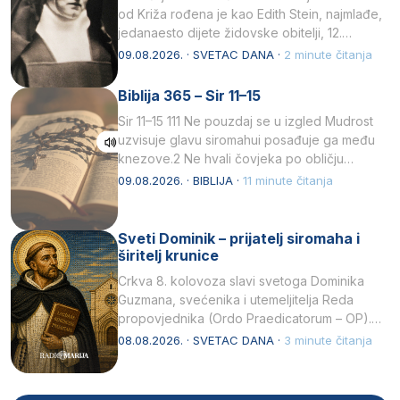
od Križa rođena je kao Edith Stein, najmlađe,
jedanaesto dijete židovske obitelji, 12.
listopada 1891, u Wrocławu…
09.08.2026. · SVETAC DANA ·
2 minute čitanja
Biblija 365 – Sir 11–15
Sir 11–15 111 Ne pouzdaj se u izgled Mudrost
uzvisuje glavu siromahui posađuje ga među
knezove.2 Ne hvali čovjeka po obličju
njegovui…
09.08.2026. · BIBLIJA ·
11 minute čitanja
Sveti Dominik – prijatelj siromaha i
širitelj krunice
Crkva 8. kolovoza slavi svetoga Dominika
Guzmana, svećenika i utemeljitelja Reda
propovjednika (Ordo Praedicatorum – OP).
Svojim životom, dubokom ljubavlju prema
08.08.2026. · SVETAC DANA ·
3 minute čitanja
Kristu…