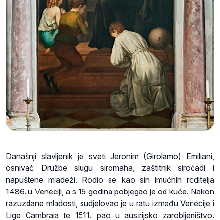
Današnji slavljenik je sveti Jeronim (Girolamo) Emiliani,
osnivač Družbe slugu siromaha, zaštitnik siročadi i
napuštene mladeži. Rodio se kao sin imućnih roditelja
1486. u Veneciji, a s 15 godina pobjegao je od kuće. Nakon
razuzdane mladosti, sudjelovao je u ratu između Venecije i
Lige Cambraia te 1511. pao u austrijsko zarobljeništvo.