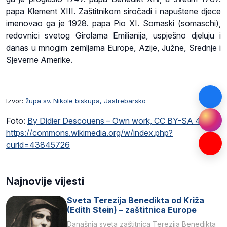
papa Klement XIII. Zaštitnikom siročadi i napuštene djece
imenovao ga je 1928. papa Pio XI. Somaski (somaschi),
redovnici svetog Girolama Emilianija, uspješno djeluju i
danas u mnogim zemljama Europe, Azije, Južne, Srednje i
Sjeverne Amerike.
Izvor:
župa sv. Nikole biskupa, Jastrebarsko
Foto:
By Didier Descouens – Own work, CC BY-SA 4.0,
https://commons.wikimedia.org/w/index.php?
curid=43845726
Najnovije vijesti
Sveta Terezija Benedikta od Križa
(Edith Stein) – zaštitnica Europe
Današnja sveta zaštitnica Terezija Benedikta