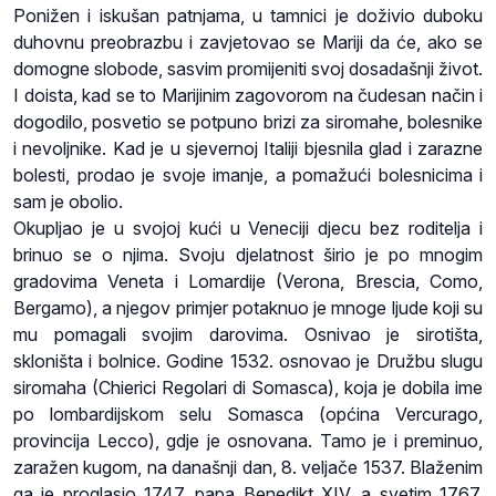
Ponižen i iskušan patnjama, u tamnici je doživio duboku
duhovnu preobrazbu i zavjetovao se Mariji da će, ako se
domogne slobode, sasvim promijeniti svoj dosadašnji život.
I doista, kad se to Marijinim zagovorom na čudesan način i
dogodilo, posvetio se potpuno brizi za siromahe, bolesnike
i nevoljnike. Kad je u sjevernoj Italiji bjesnila glad i zarazne
bolesti, prodao je svoje imanje, a pomažući bolesnicima i
sam je obolio.
Okupljao je u svojoj kući u Veneciji djecu bez roditelja i
brinuo se o njima. Svoju djelatnost širio je po mnogim
gradovima Veneta i Lomardije (Verona, Brescia, Como,
Bergamo), a njegov primjer potaknuo je mnoge ljude koji su
mu pomagali svojim darovima. Osnivao je sirotišta,
skloništa i bolnice. Godine 1532. osnovao je Družbu slugu
siromaha (Chierici Regolari di Somasca), koja je dobila ime
po lombardijskom selu Somasca (općina Vercurago,
provincija Lecco), gdje je osnovana. Tamo je i preminuo,
zaražen kugom, na današnji dan, 8. veljače 1537. Blaženim
ga je proglasio 1747. papa Benedikt XIV, a svetim 1767.