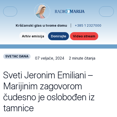
Skip to content
Skip to footer
Menu
Kršćanski glas u tvome domu
|
+385 1 2327000
Arhiv emisija
Donirajte
Video stream
SVETAC DANA
07 veljače, 2024
2 minute čitanja
Sveti Jeronim Emiliani –
Marijinim zagovorom
čudesno je oslobođen iz
tamnice