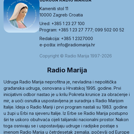
Kameniti stol 11
10000 Zagreb Croatia
Ured: +385 1 23 27 100
Program: +385 1 23 27 777; 099 502 00 52
Redakcija: +385 1 2327000
e-pošta: info@radiomarija.hr
Copyright © Radio Marija 1997-2026
Radio Marija
Udruga Radio Marija neprofitna je, nevladina i nepolitička
građanska udruga, osnovana u Hrvatskoj 1995. godine. Prvi
inicijativni odbor nastao je u krilu Pokreta krunice za obraćenje i
mir, a uoči osnutka uspostavljena je suradnja s Radio Marijom
Italije. Ideja o Radio Mariji i prvi program nastali su 1983. godine
u župi u Erbi na sjeveru Italije. Iz Erbe se Radio Marija postupno
širi te uskoro obuhvaća cijeli talijanski nacionalni prostor. Nakon
toga osnivaju se i uspostavljaju udruge i radijske postaje s
imenom Radio Marija u četrdesetak zemalja, počevši od Europe