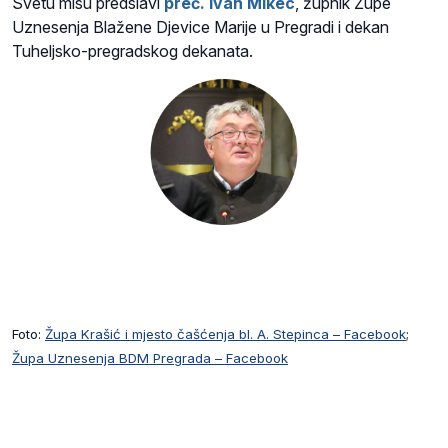
Svetu misu predslavi
preč. Ivan Mikec
, župnik Župe
Uznesenja Blažene Djevice Marije u Pregradi i dekan
Tuheljsko-pregradskog dekanata.
Foto:
Župa Krašić i mjesto čašćenja bl. A. Stepinca – Facebook
;
Župa Uznesenja BDM Pregrada – Facebook