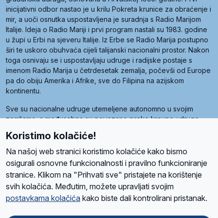
inicijativni odbor nastao je u krilu Pokreta krunice za obraćenje i
mir, a uoči osnutka uspostavljena je suradnja s Radio Marijom
Italije. Ideja o Radio Mariji i prvi program nastali su 1983. godine
u župi u Erbi na sjeveru Italije. Iz Erbe se Radio Marija postupno
širi te uskoro obuhvaća cijeli talijanski nacionalni prostor. Nakon
toga osnivaju se i uspostavljaju udruge i radijske postaje s
imenom Radio Marija u četrdesetak zemalja, počevši od Europe
pa do obiju Amerika i Afrike, sve do Filipina na azijskom
kontinentu.
Sve su nacionalne udruge utemeljene autonomno u svojim
zemljama, a međusobna su povezane preko krovne udruge
pod nazivom Svjetska obitelj Radio Marije (World Family of
Koristimo kolačiće!
Radio Maria). Svjetsku obitelj utemeljilo je sedam članica, među
kojima je i hrvatska Udruga Radio Marija.
Na našoj web stranici koristimo kolačiće kako bismo
osigurali osnovne funkcionalnosti i pravilno funkcioniranje
stranice. Klikom na "Prihvati sve" pristajete na korištenje
svih kolačića. Međutim, možete upravljati svojim
O nama
Radio
Program
Volonteri
Prijatelji
Kontakt
Pravila privatnosti
postavkama kolačića
kako biste dali kontrolirani pristanak.
Kolačići
Uvjeti korištenja
Ova stranica je zaštićena Google reCAPTCHA sustavom