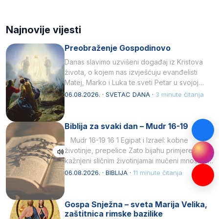
Najnovije vijesti
Preobraženje Gospodinovo
Danas slavimo uzvišeni događaj iz Kristova
života, o kojem nas izvješćuju evanđelisti
Matej, Marko i Luka te sveti Petar u svojoj
drugoj…
06.08.2026. · SVETAC DANA ·
3 minute čitanja
Biblija za svaki dan – Mudr 16-19
Mudr 16-19 16 1 Egipat i Izrael: kobne
životinje, prepelice Zato bijahu primjereno
kažnjeni sličnim životinjamai mučeni mnoštvom
kukaca.2 A narod…
06.08.2026. · BIBLIJA ·
11 minute čitanja
Gospa Snježna – sveta Marija Velika,
zaštitnica rimske bazilike