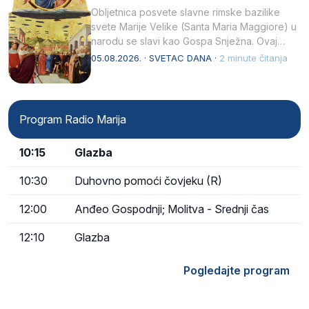
Obljetnica posvete slavne rimske bazilike
svete Marije Velike (Santa Maria Maggiore) u
narodu se slavi kao Gospa Snježna. Ovaj
naziv, Sancta Maria…
05.08.2026. · SVETAC DANA ·
2 minute čitanja
Program Radio Marija
10:15
Glazba
10:30
Duhovno pomoći čovjeku (R)
12:00
Anđeo Gospodnji; Molitva - Srednji čas
12:10
Glazba
Pogledajte program