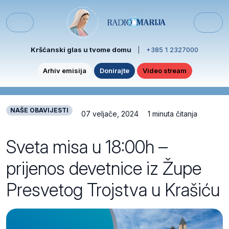
Skip to content
Skip to footer
Menu
Kršćanski glas u tvome domu
|
+385 1 2327000
Arhiv emisija
Donirajte
Video stream
NAŠE OBAVIJESTI
07 veljače, 2024
1 minuta čitanja
Sveta misa u 18:00h –
prijenos devetnice iz Župe
Presvetog Trojstva u Krašiću