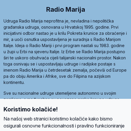
Radio Marija
Udruga Radio Marija neprofitna je, nevladina i nepolitička
građanska udruga, osnovana u Hrvatskoj 1995. godine. Prvi
inicijativni odbor nastao je u krilu Pokreta krunice za obraćenje i
mir, a uoči osnutka uspostavljena je suradnja s Radio Marijom
Italije. Ideja o Radio Mariji i prvi program nastali su 1983. godine
u župi u Erbi na sjeveru Italije. Iz Erbe se Radio Marija postupno
širi te uskoro obuhvaća cijeli talijanski nacionalni prostor. Nakon
toga osnivaju se i uspostavljaju udruge i radijske postaje s
imenom Radio Marija u četrdesetak zemalja, počevši od Europe
pa do obiju Amerika i Afrike, sve do Filipina na azijskom
kontinentu.
Sve su nacionalne udruge utemeljene autonomno u svojim
zemljama, a međusobna su povezane preko krovne udruge
pod nazivom Svjetska obitelj Radio Marije (World Family of
Koristimo kolačiće!
Radio Maria). Svjetsku obitelj utemeljilo je sedam članica, među
kojima je i hrvatska Udruga Radio Marija.
Na našoj web stranici koristimo kolačiće kako bismo
osigurali osnovne funkcionalnosti i pravilno funkcioniranje