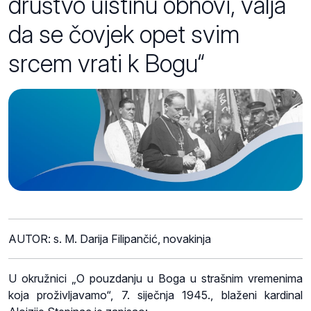
društvo uistinu obnovi, valja
da se čovjek opet svim
srcem vrati k Bogu“
AUTOR: s. M. Darija Filipančić, novakinja
U okružnici „O pouzdanju u Boga u strašnim vremenima
koja proživljavamo“, 7. siječnja 1945., blaženi kardinal