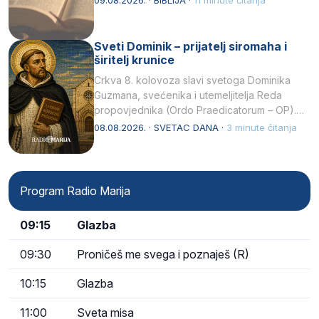
09.08.2026. · BIBLIJA ·
11 minute čitanja
Sveti Dominik – prijatelj siromaha i
širitelj krunice
Crkva 8. kolovoza slavi svetoga Dominika
Guzmana, svećenika i utemeljitelja Reda
propovjednika (Ordo Praedicatorum – OP).
Svojim životom, dubokom ljubavlju prema
08.08.2026. · SVETAC DANA ·
3 minute čitanja
Kristu…
Program Radio Marija
09:15
Glazba
09:30
Proničeš me svega i poznaješ (R)
10:15
Glazba
11:00
Sveta misa