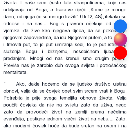
života. I naše srce često luta stranputicama, koje nas
udaljavaju od Boga, a Isusove riječi: „Kome je mnogo
dano, od njega će se mnogo tražiti“ (Lk 12, 48), itekako se
odnose i na nas… Bog s pravom očekuje od svojih
vjernika, da žive kao njegova djeca, da se pokoravaju
njegovim zapovijedima, da idu Njegovim putem, a to je uski
i trnoviti put, to je put umiranja sebi, to je put istinskog
služenja Bogu i bližnjemu, nesebičnom ljubavlju i
predanjem. Mnogi od nas krenuli smo drugim putem.
Previše nas je zarobio duh ovoga svijeta i potrošačkog
mentaliteta.
“ Ako, dakle hoćemo da se ljudsko društvo uistinu
obnovi, valja da se čovjek opet svim srcem vrati k Bogu.
Potrebita je prije svega temeljita obnova života. Valja
poučiti čovjeka da nije na svijetu zato da uživa, nego
zato da provodeći život na zemlji prema načelima
evanđelja, postigne jednom vječni život na nebu…. Zato,
ako moderni čovjek hoće da bude sretan na ovom i na