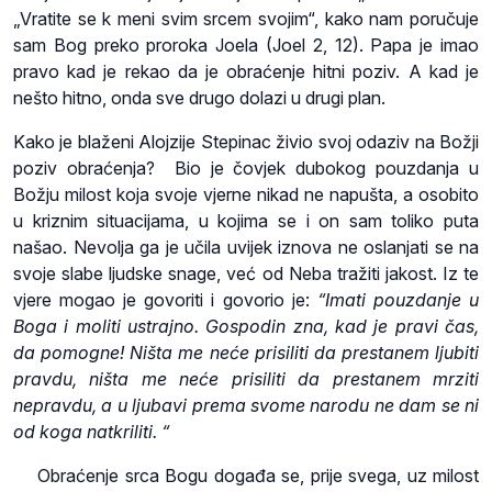
„Vratite se k meni svim srcem svojim“, kako nam poručuje
sam Bog preko proroka Joela (Joel 2, 12). Papa je imao
pravo kad je rekao da je obraćenje hitni poziv. A kad je
nešto hitno, onda sve drugo dolazi u drugi plan.
Kako je blaženi Alojzije Stepinac živio svoj odaziv na Božji
poziv obraćenja? Bio je čovjek dubokog pouzdanja u
Božju milost koja svoje vjerne nikad ne napušta, a osobito
u kriznim situacijama, u kojima se i on sam toliko puta
našao. Nevolja ga je učila uvijek iznova ne oslanjati se na
svoje slabe ljudske snage, već od Neba tražiti jakost. Iz te
vjere mogao je govoriti i govorio je:
“
Imati pouzdanje u
Boga i moliti ustrajno. Gospodin zna, kad je pravi čas,
da pomogne!
Ništa me neće prisiliti da prestanem ljubiti
pravdu, ništa me neće prisiliti da prestanem mrziti
nepravdu, a u ljubavi prema svome narodu ne dam se ni
od koga natkriliti.
“
Obraćenje srca Bogu događa se, prije svega, uz milost