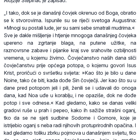
Alojzije Stepinac je zapisao:
„I tako, dok se je današnji čovjek okrenuo od Boga, obratio
se k stvorovima. Ispunile su se riječi svetoga Augustina:
»Mnogi su postali lude, jer su sami sebe smatrali mudrima.«
Sve je dakle mišljenje i htjenje mnogoga današnjeg čovjeka
upereno na zgrtanje blaga, na putene užitke, na
raznovrsne zabave i pijanke kraj sve srahovite ozbiljnosti
vremena, u kojemu živimo. Čovječanstvo naših dana sliči
čovječanstvu prije općega potopa, o kojemu govori Isus
Krist, proričući o svršetku svijeta: »Kao što je bilo u dane
Noine, tako će biti, kada dođe Sin čovječji. Jer kao što su u
dane pred potopom jeli i pili, ženili se i udavali do onoga
dana, kad Noa uđe u korablju, i ne opaziše, dok ne dođe
potop i sve odnese.« Kad gledamo, kako se danas veliki
gradovi ruše u prah i pepeo, kako ih sažiže strašni oganj,
tko da se ne sjeti sudbine Sodome i Gomore, koje je
istrijebio oganj s neba radi njihovih protuprirodnih opačina. I
kad gledamo toliku zbrku pojmova u današnjem svijetu, tko