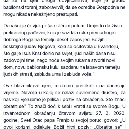
da se ne sjeti onoga čovječanstva, koje je gradilo
babilonski toranj, zaboravivši, da se odredbe Gospodnje ne
mogu nikada nekažnjeno prestupati.
Današnji je čovjek pošao sličnim putem. Umjesto da živi u
prekrasnoj građevini, koju je sazdala ruka premudroga i
dobroga Boga na temelju deset zapovijedi Božjih i
beskrajna ljubav Njegova, koja se očitovala u Evanđelju,
što ga je Isus Krist donio na svijet, ljudi naših dana nisu
zadovoljni time, nego hoće svojim rukama stvoriti novi
dom, novu babilonsku kulu, sazdanu na labavom temelju
ljudskih strasti, zabluda uma i zabluda volje.“
Ove blaženikove riječi, možemo preslikati i na današnje
vrijeme. Nevolja u kojoj se nalazi suvremeno društvo, za
nas koji vjerujemo je prilika i poziv na obraćenje. Što znači
obratiti se? To znači doći k sebi i vratiti se svome Bogu. U
izvanrednom obraćanju čitavom svijetu 27. 3. 2020.
godine, Sveti Otac papa Franjo u svojoj poruci govori: „U
ovoj korizmi odjekuje Božji hitni poziv: „Obratite se“ i