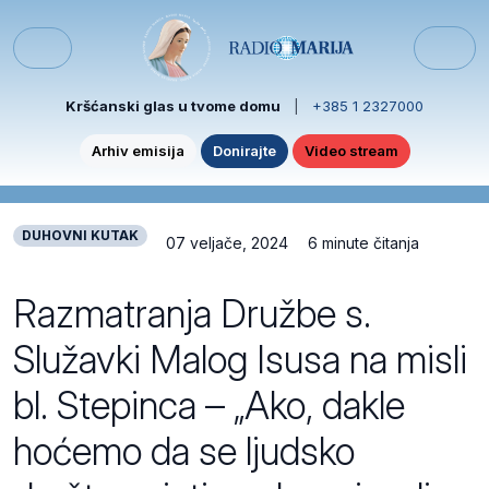
Skip to content
Skip to footer
Menu
Kršćanski glas u tvome domu
|
+385 1 2327000
Arhiv emisija
Donirajte
Video stream
DUHOVNI KUTAK
07 veljače, 2024
6 minute čitanja
Razmatranja Družbe s.
Služavki Malog Isusa na misli
bl. Stepinca – „Ako, dakle
hoćemo da se ljudsko