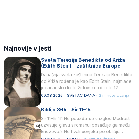
Najnovije vijesti
Sveta Terezija Benedikta od Križa
(Edith Stein) – zaštitnica Europe
Današnja sveta zaštitnica Terezija Benedikta
od Križa rođena je kao Edith Stein, najmlađe,
jedanaesto dijete židovske obitelji, 12.
listopada 1891, u Wrocławu…
09.08.2026. · SVETAC DANA ·
2 minute čitanja
Biblija 365 – Sir 11–15
Sir 11–15 111 Ne pouzdaj se u izgled Mudrost
uzvisuje glavu siromahui posađuje ga među
knezove.2 Ne hvali čovjeka po obličju
njegovui…