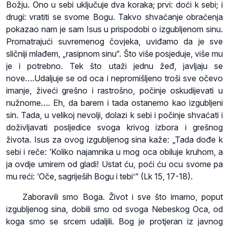
Božju. Ono u sebi uključuje dva koraka; prvi: doći k sebi; i
drugi: vratiti se svome Bogu. Takvo shvaćanje obraćenja
pokazao nam je sam Isus u prispodobi o izgubljenom sinu.
Promatrajući suvremenog čovjeka, uviđamo da je sve
sličniji mlađem, „rasipnom sinu“. Što više posjeduje, više mu
je i potrebno. Tek što utaži jednu žeđ, javljaju se
nove….Udaljuje se od oca i nepromišljeno troši sve očevo
imanje, živeći grešno i rastrošno, počinje oskudijevati u
nužnome…. Eh, da barem i tada ostanemo kao izgubljeni
sin. Tada, u velikoj nevolji, dolazi k sebi i počinje shvaćati i
doživljavati posljedice svoga krivog izbora i grešnog
života. Isus za ovog izgubljenog sina kaže: „Tada dođe k
sebi i reče: ‘Koliko najamnika u mog oca obiluje kruhom, a
ja ovdje umirem od gladi! Ustat ću, poći ću ocu svome pa
mu reći: ‘Oče, sagriješih Bogu i tebi’“ (Lk 15, 17-18).
Zaboravili smo Boga. Život i sve što imamo, poput
izgubljenog sina, dobili smo od svoga Nebeskog Oca, od
koga smo se srcem udaljili. Bog je protjeran iz javnog