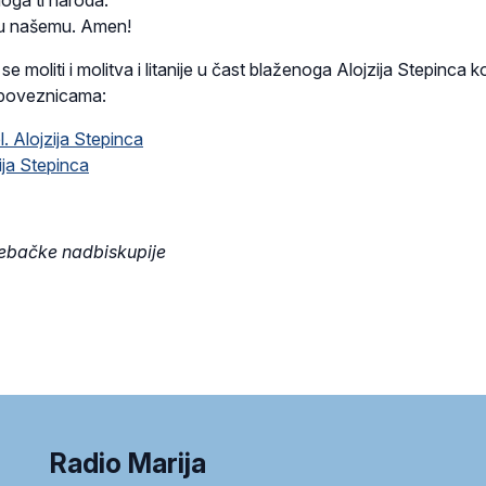
nu našemu. Amen!
 moliti i molitva i litanije u čast blaženoga Alojzija Stepinca k
 poveznicama:
l. Alojzija Stepinca
zija Stepinca
rebačke nadbiskupije
Radio Marija