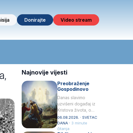
isija
Donirajte
Video stream
a,
Najnovije vijesti
Preobraženje
Gospodinovo
Danas slavimo
uzvišeni događaj iz
Kristova života, o
kojem nas izvješćuju
06.08.2026. · SVETAC
evanđelisti Matej,
DANA ·
3 minute
Marko i Luka te sveti
čitanja