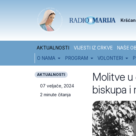
Skip to content
Skip to footer
Kršćan
AKTUALNOSTI
VIJESTI IZ CRKVE
NAŠE OB
O NAMA
PROGRAM
VOLONTERI
P
Molitve u 
AKTUALNOSTI
biskupa i
07 veljače, 2024
2 minute čitanja