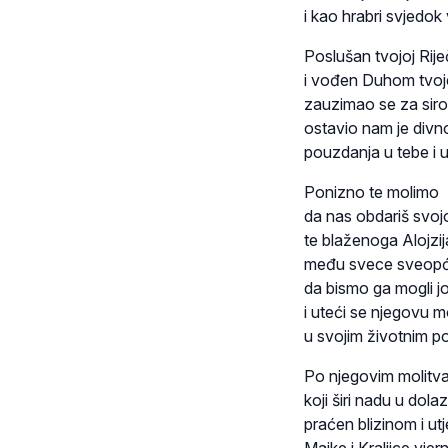
i kao hrabri svjedok 
Poslušan tvojoj Rije
i vođen Duhom tvoje
zauzimao se za siro
ostavio nam je divno 
pouzdanja u tebe i us
Ponizno te molimo
da nas obdariš svo
te blaženoga Alojzij
među svece sveopć
da bismo ga mogli još
i uteći se njegovu
u svojim životnim p
Po njegovim molitva
koji širi nadu u dola
praćen blizinom i u
Majke i Kraljice vjer