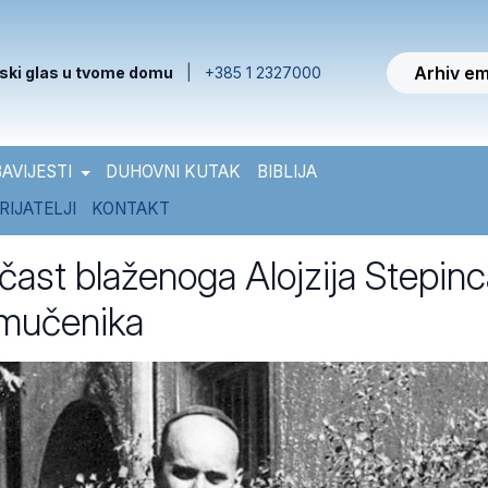
Arhiv em
ski glas u tvome domu
|
+385 1 2327000
AVIJESTI
DUHOVNI KUTAK
BIBLIJA
RIJATELJI
KONTAKT
čast blaženoga Alojzija Stepinc
 mučenika