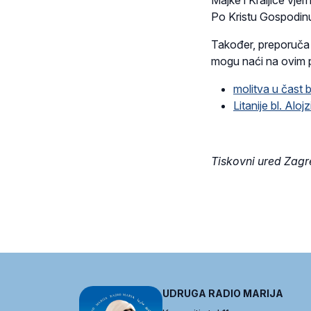
Po Kristu Gospodi
Također, preporuča se
mogu naći na ovim
molitva u čast b
Litanije bl. Aloj
Tiskovni ured Zag
UDRUGA RADIO MARIJA