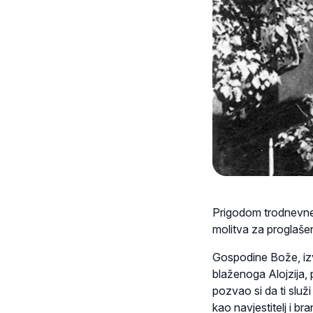
Prigodom trodnevne 
molitva za proglaše
Gospodine Bože, izvo
blaženoga Alojzija, 
pozvao si da ti služi
kao navjestitelj i bran