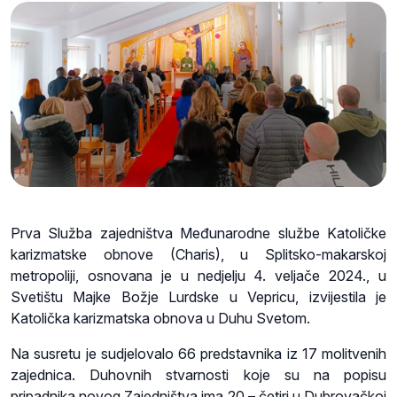
Prva Služba zajedništva Međunarodne službe Katoličke
karizmatske obnove (Charis), u Splitsko-makarskoj
metropoliji, osnovana je u nedjelju 4. veljače 2024., u
Svetištu Majke Božje Lurdske u Vepricu, izvijestila je
Katolička karizmatska obnova u Duhu Svetom.
Na susretu je sudjelovalo 66 predstavnika iz 17 molitvenih
zajednica. Duhovnih stvarnosti koje su na popisu
pripadnika novog Zajedništva ima 20 – četiri u Dubrovačkoj