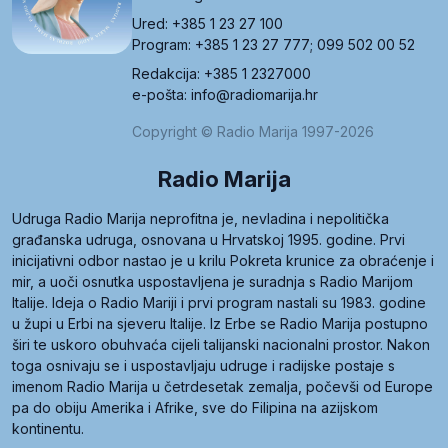
Ured: +385 1 23 27 100
Program: +385 1 23 27 777; 099 502 00 52
Redakcija: +385 1 2327000
e-pošta: info@radiomarija.hr
Copyright © Radio Marija 1997-2026
Radio Marija
Udruga Radio Marija neprofitna je, nevladina i nepolitička
građanska udruga, osnovana u Hrvatskoj 1995. godine. Prvi
inicijativni odbor nastao je u krilu Pokreta krunice za obraćenje i
mir, a uoči osnutka uspostavljena je suradnja s Radio Marijom
Italije. Ideja o Radio Mariji i prvi program nastali su 1983. godine
u župi u Erbi na sjeveru Italije. Iz Erbe se Radio Marija postupno
širi te uskoro obuhvaća cijeli talijanski nacionalni prostor. Nakon
toga osnivaju se i uspostavljaju udruge i radijske postaje s
imenom Radio Marija u četrdesetak zemalja, počevši od Europe
pa do obiju Amerika i Afrike, sve do Filipina na azijskom
kontinentu.