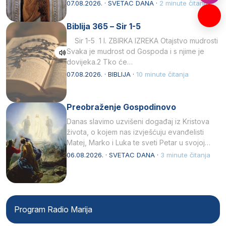
afričkim…
07.08.2026. · SVETAC DANA ·
2 minute čitanja
Biblija 365 – Sir 1-5
Sir 1-5 1 I. ZBIRKA IZREKA Otajstvo mudrosti
Svaka je mudrost od Gospoda i s njime je
dovijeka.2 Tko će…
07.08.2026. · BIBLIJA ·
10 minute čitanja
Preobraženje Gospodinovo
Danas slavimo uzvišeni događaj iz Kristova
života, o kojem nas izvješćuju evanđelisti
Matej, Marko i Luka te sveti Petar u svojoj
drugoj…
06.08.2026. · SVETAC DANA ·
3 minute čitanja
Program Radio Marija