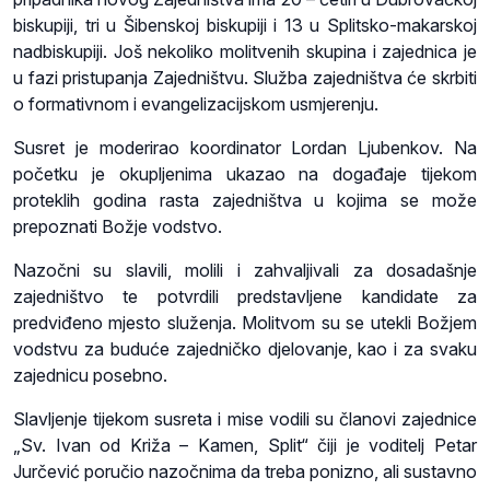
biskupiji, tri u Šibenskoj biskupiji i 13 u Splitsko-makarskoj
nadbiskupiji. Još nekoliko molitvenih skupina i zajednica je
u fazi pristupanja Zajedništvu. Služba zajedništva će skrbiti
o formativnom i evangelizacijskom usmjerenju.
Susret je moderirao koordinator Lordan Ljubenkov. Na
početku je okupljenima ukazao na događaje tijekom
proteklih godina rasta zajedništva u kojima se može
prepoznati Božje vodstvo.
Nazočni su slavili, molili i zahvaljivali za dosadašnje
zajedništvo te potvrdili predstavljene kandidate za
predviđeno mjesto služenja. Molitvom su se utekli Božjem
vodstvu za buduće zajedničko djelovanje, kao i za svaku
zajednicu posebno.
Slavljenje tijekom susreta i mise vodili su članovi zajednice
„Sv. Ivan od Križa – Kamen, Split“ čiji je voditelj Petar
Jurčević poručio nazočnima da treba ponizno, ali sustavno