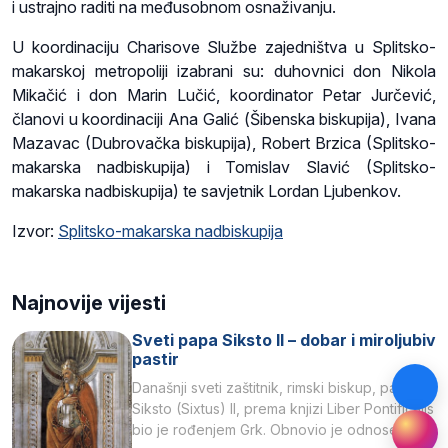
i ustrajno raditi na međusobnom osnaživanju.
U koordinaciju Charisove Službe zajedništva u Splitsko-
makarskoj metropoliji izabrani su: duhovnici don Nikola
Mikačić i don Marin Lučić, koordinator Petar Jurčević,
članovi u koordinaciji Ana Galić (Šibenska biskupija), Ivana
Mazavac (Dubrovačka biskupija), Robert Brzica (Splitsko-
makarska nadbiskupija) i Tomislav Slavić (Splitsko-
makarska nadbiskupija) te savjetnik Lordan Ljubenkov.
Izvor:
Splitsko-makarska nadbiskupija
Najnovije vijesti
Sveti papa Siksto II – dobar i miroljubiv
pastir
Današnji sveti zaštitnik, rimski biskup, papa
Siksto (Sixtus) II, prema knjizi Liber Pontificalis
bio je rođenjem Grk. Obnovio je odnose s