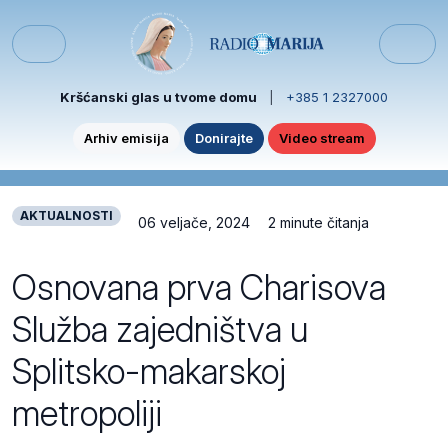
Skip to content
Skip to footer
Menu
Kršćanski glas u tvome domu
|
+385 1 2327000
Arhiv emisija
Donirajte
Video stream
AKTUALNOSTI
06 veljače, 2024
2 minute čitanja
Osnovana prva Charisova
Služba zajedništva u
Splitsko-makarskoj
metropoliji