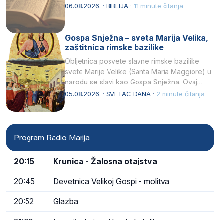
kukaca.2 A narod…
06.08.2026. · BIBLIJA ·
11 minute čitanja
Gospa Snježna – sveta Marija Velika,
zaštitnica rimske bazilike
Obljetnica posvete slavne rimske bazilike
svete Marije Velike (Santa Maria Maggiore) u
narodu se slavi kao Gospa Snježna. Ovaj
naziv, Sancta Maria…
05.08.2026. · SVETAC DANA ·
2 minute čitanja
Program Radio Marija
20:15
Krunica - Žalosna otajstva
20:45
Devetnica Velikoj Gospi - molitva
20:52
Glazba