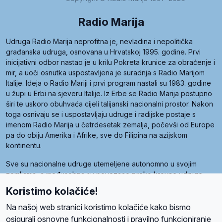
Radio Marija
Udruga Radio Marija neprofitna je, nevladina i nepolitička
građanska udruga, osnovana u Hrvatskoj 1995. godine. Prvi
inicijativni odbor nastao je u krilu Pokreta krunice za obraćenje i
mir, a uoči osnutka uspostavljena je suradnja s Radio Marijom
Italije. Ideja o Radio Mariji i prvi program nastali su 1983. godine
u župi u Erbi na sjeveru Italije. Iz Erbe se Radio Marija postupno
širi te uskoro obuhvaća cijeli talijanski nacionalni prostor. Nakon
toga osnivaju se i uspostavljaju udruge i radijske postaje s
imenom Radio Marija u četrdesetak zemalja, počevši od Europe
pa do obiju Amerika i Afrike, sve do Filipina na azijskom
kontinentu.
Sve su nacionalne udruge utemeljene autonomno u svojim
zemljama, a međusobna su povezane preko krovne udruge
pod nazivom Svjetska obitelj Radio Marije (World Family of
Koristimo kolačiće!
Radio Maria). Svjetsku obitelj utemeljilo je sedam članica, među
kojima je i hrvatska Udruga Radio Marija.
Na našoj web stranici koristimo kolačiće kako bismo
osigurali osnovne funkcionalnosti i pravilno funkcioniranje