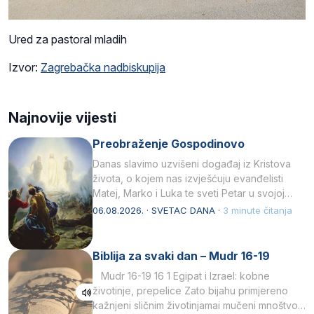
Ured za pastoral mladih
Izvor:
Zagrebačka nadbiskupija
Najnovije vijesti
Preobraženje Gospodinovo
Danas slavimo uzvišeni događaj iz Kristova
života, o kojem nas izvješćuju evanđelisti
Matej, Marko i Luka te sveti Petar u svojoj
drugoj…
06.08.2026. · SVETAC DANA ·
3 minute čitanja
Biblija za svaki dan – Mudr 16-19
Mudr 16-19 16 1 Egipat i Izrael: kobne
životinje, prepelice Zato bijahu primjereno
kažnjeni sličnim životinjamai mučeni mnoštvom