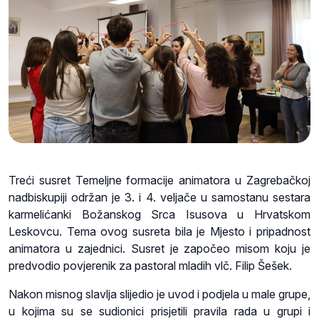
Treći susret Temeljne formacije animatora u Zagrebačkoj
nadbiskupiji održan je 3. i 4. veljače u samostanu sestara
karmelićanki Božanskog Srca Isusova u Hrvatskom
Leskovcu. Tema ovog susreta bila je Mjesto i pripadnost
animatora u zajednici. Susret je započeo misom koju je
predvodio povjerenik za pastoral mladih vlč. Filip Šešek.
Nakon misnog slavlja slijedio je uvod i podjela u male grupe,
u kojima su se sudionici prisjetili pravila rada u grupi i