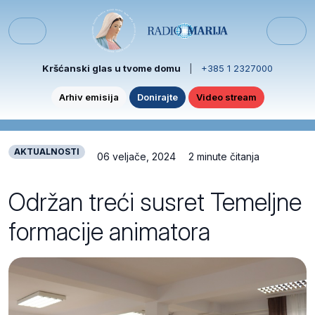
Skip to content
Skip to footer
Menu
Kršćanski glas u tvome domu
|
+385 1 2327000
Arhiv emisija
Donirajte
Video stream
AKTUALNOSTI
06 veljače, 2024
2 minute čitanja
Održan treći susret Temeljne
formacije animatora