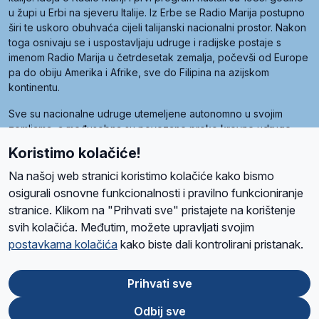
u župi u Erbi na sjeveru Italije. Iz Erbe se Radio Marija postupno
širi te uskoro obuhvaća cijeli talijanski nacionalni prostor. Nakon
toga osnivaju se i uspostavljaju udruge i radijske postaje s
imenom Radio Marija u četrdesetak zemalja, počevši od Europe
pa do obiju Amerika i Afrike, sve do Filipina na azijskom
kontinentu.
Sve su nacionalne udruge utemeljene autonomno u svojim
zemljama, a međusobna su povezane preko krovne udruge
pod nazivom Svjetska obitelj Radio Marije (World Family of
Koristimo kolačiće!
Radio Maria). Svjetsku obitelj utemeljilo je sedam članica, među
kojima je i hrvatska Udruga Radio Marija.
Na našoj web stranici koristimo kolačiće kako bismo
osigurali osnovne funkcionalnosti i pravilno funkcioniranje
stranice. Klikom na "Prihvati sve" pristajete na korištenje
svih kolačića. Međutim, možete upravljati svojim
O nama
Radio
Program
Volonteri
Prijatelji
Kontakt
Pravila privatnosti
postavkama kolačića
kako biste dali kontrolirani pristanak.
Kolačići
Uvjeti korištenja
Ova stranica je zaštićena Google reCAPTCHA sustavom
Prihvati sve
Odbij sve
App
Google