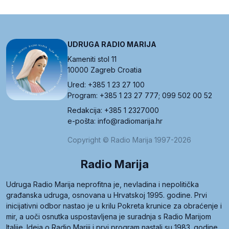
UDRUGA RADIO MARIJA
Kameniti stol 11
10000 Zagreb Croatia
Ured: +385 1 23 27 100
Program: +385 1 23 27 777; 099 502 00 52
Redakcija: +385 1 2327000
e-pošta: info@radiomarija.hr
Copyright © Radio Marija 1997-2026
Radio Marija
Udruga Radio Marija neprofitna je, nevladina i nepolitička
građanska udruga, osnovana u Hrvatskoj 1995. godine. Prvi
inicijativni odbor nastao je u krilu Pokreta krunice za obraćenje i
mir, a uoči osnutka uspostavljena je suradnja s Radio Marijom
Italije. Ideja o Radio Mariji i prvi program nastali su 1983. godine