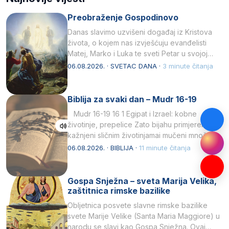
Preobraženje Gospodinovo
Danas slavimo uzvišeni događaj iz Kristova
života, o kojem nas izvješćuju evanđelisti
Matej, Marko i Luka te sveti Petar u svojoj
drugoj…
06.08.2026. · SVETAC DANA ·
3 minute čitanja
Biblija za svaki dan – Mudr 16-19
Mudr 16-19 16 1 Egipat i Izrael: kobne
životinje, prepelice Zato bijahu primjereno
kažnjeni sličnim životinjamai mučeni mnoštvom
kukaca.2 A narod…
06.08.2026. · BIBLIJA ·
11 minute čitanja
Gospa Snježna – sveta Marija Velika,
zaštitnica rimske bazilike
Obljetnica posvete slavne rimske bazilike
svete Marije Velike (Santa Maria Maggiore) u
narodu se slavi kao Gospa Snježna. Ovaj