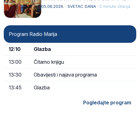
naziv, Sancta Maria…
05.08.2026. · SVETAC DANA ·
2 minute čitanja
Program Radio Marija
12:10
Glazba
13:00
Čitamo knjigu
13:30
Obavijesti i najava programa
13:45
Glazba
Pogledajte program