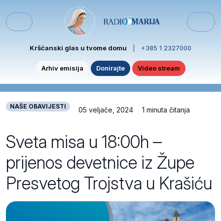
Skip to content
Skip to footer
Menu
Kršćanski glas u tvome domu
|
+385 1 2327000
Arhiv emisija
Donirajte
Video stream
NAŠE OBAVIJESTI
05 veljače, 2024
1 minuta čitanja
Sveta misa u 18:00h –
prijenos devetnice iz Župe
Presvetog Trojstva u Krašiću