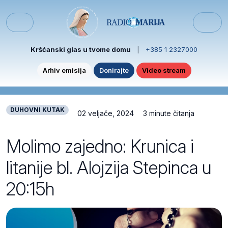
Skip to content
Skip to footer
Menu
Kršćanski glas u tvome domu
|
+385 1 2327000
Arhiv emisija
Donirajte
Video stream
DUHOVNI KUTAK
02 veljače, 2024
3 minute čitanja
Molimo zajedno: Krunica i
litanije bl. Alojzija Stepinca u
20:15h