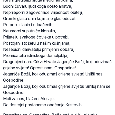
Budni čuvaru ljudskoga dostojanstva,
Neprijeporni zagovorniče vrijednosti obitelji,
Gromki glasu onih kojima je glas oduzet,
Potporo slabih i odbačenih,
Neumorni suputniče klonulih,
Prijatelju svakoga čovjeka u potrebi,
Postojani stožeru u našim kušnjama,
Nesebični darivatelju primljenih dobara,
Promicatelju istinskoga domoljublja,
Dragocjeni daru Crkvi Hrvata.Jaganjče Božji, koji oduzimaš
grijehe svijeta! Oprosti nam, Gospodine!
Jaganjče Božji, koji oduzimaš grijehe svijeta! Usliši nas,
Gospodine!
Jaganjče Božji, koji oduzimaš grijehe svijeta! Smiluj nam se,
Gospodine!
Moli za nas, blaženi Alojzije.
Da dostojni postanemo obećanja Kristovih.
Pomolimo se. Gospodine, Bože naš, ti si bl. Alojziju