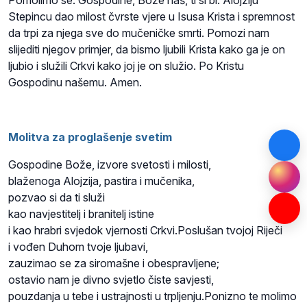
Stepincu dao milost čvrste vjere u Isusa Krista i spremnost
da trpi za njega sve do mučeničke smrti. Pomozi nam
slijediti njegov primjer, da bismo ljubili Krista kako ga je on
ljubio i služili Crkvi kako joj je on služio. Po Kristu
Gospodinu našemu. Amen.
Molitva za proglašenje svetim
Gospodine Bože, izvore svetosti i milosti,
blaženoga Alojzija, pastira i mučenika,
pozvao si da ti služi
kao navjestitelj i branitelj istine
i kao hrabri svjedok vjernosti Crkvi.Poslušan tvojoj Riječi
i vođen Duhom tvoje ljubavi,
zauzimao se za siromašne i obespravljene;
ostavio nam je divno svjetlo čiste savjesti,
pouzdanja u tebe i ustrajnosti u trpljenju.Ponizno te molimo