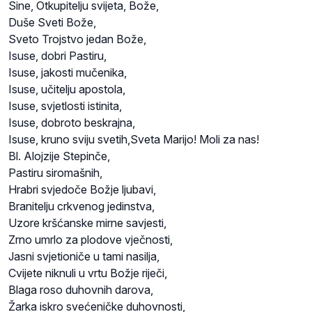
Sine, Otkupitelju svijeta, Bože,
Duše Sveti Bože,
Sveto Trojstvo jedan Bože,
Isuse, dobri Pastiru,
Isuse, jakosti mučenika,
Isuse, učitelju apostola,
Isuse, svjetlosti istinita,
Isuse, dobroto beskrajna,
Isuse, kruno sviju svetih,Sveta Marijo! Moli za nas!
Bl. Alojzije Stepinče,
Pastiru siromašnih,
Hrabri svjedoče Božje ljubavi,
Branitelju crkvenog jedinstva,
Uzore kršćanske mirne savjesti,
Zrno umrlo za plodove vječnosti,
Jasni svjetioniče u tami nasilja,
Cvijete niknuli u vrtu Božje riječi,
Blaga roso duhovnih darova,
Žarka iskro svećeničke duhovnosti,