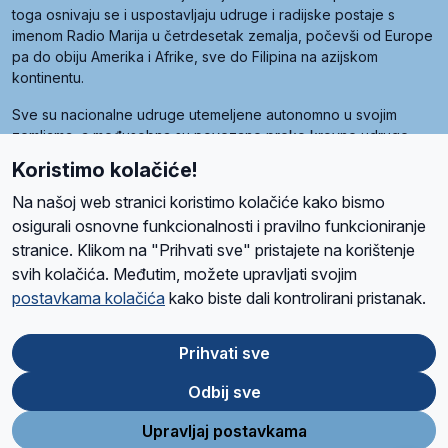
toga osnivaju se i uspostavljaju udruge i radijske postaje s
imenom Radio Marija u četrdesetak zemalja, počevši od Europe
pa do obiju Amerika i Afrike, sve do Filipina na azijskom
kontinentu.
Sve su nacionalne udruge utemeljene autonomno u svojim
zemljama, a međusobna su povezane preko krovne udruge
pod nazivom Svjetska obitelj Radio Marije (World Family of
Koristimo kolačiće!
Radio Maria). Svjetsku obitelj utemeljilo je sedam članica, među
kojima je i hrvatska Udruga Radio Marija.
Na našoj web stranici koristimo kolačiće kako bismo
osigurali osnovne funkcionalnosti i pravilno funkcioniranje
stranice. Klikom na "Prihvati sve" pristajete na korištenje
svih kolačića. Međutim, možete upravljati svojim
O nama
Radio
Program
Volonteri
Prijatelji
Kontakt
Pravila privatnosti
postavkama kolačića
kako biste dali kontrolirani pristanak.
Kolačići
Uvjeti korištenja
Ova stranica je zaštićena Google reCAPTCHA sustavom
Prihvati sve
Odbij sve
App
Google
Store
Play
Upravljaj postavkama