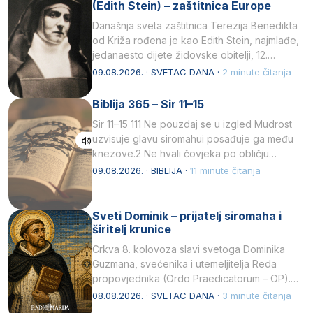
(Edith Stein) – zaštitnica Europe
Današnja sveta zaštitnica Terezija Benedikta
od Križa rođena je kao Edith Stein, najmlađe,
jedanaesto dijete židovske obitelji, 12.
listopada 1891, u Wrocławu…
09.08.2026. · SVETAC DANA ·
2 minute čitanja
Biblija 365 – Sir 11–15
Sir 11–15 111 Ne pouzdaj se u izgled Mudrost
uzvisuje glavu siromahui posađuje ga među
knezove.2 Ne hvali čovjeka po obličju
njegovui…
09.08.2026. · BIBLIJA ·
11 minute čitanja
Sveti Dominik – prijatelj siromaha i
širitelj krunice
Crkva 8. kolovoza slavi svetoga Dominika
Guzmana, svećenika i utemeljitelja Reda
propovjednika (Ordo Praedicatorum – OP).
Svojim životom, dubokom ljubavlju prema
08.08.2026. · SVETAC DANA ·
3 minute čitanja
Kristu…