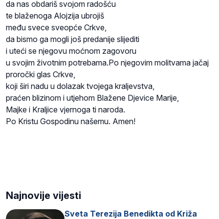
da nas obdariš svojom radošću
te blaženoga Alojzija ubrojiš
među svece sveopće Crkve,
da bismo ga mogli još predanije slijediti
i uteći se njegovu moćnom zagovoru
u svojim životnim potrebama.Po njegovim molitvama jačaj
proročki glas Crkve,
koji širi nadu u dolazak tvojega kraljevstva,
praćen blizinom i utjehom Blažene Djevice Marije,
Majke i Kraljice vjernoga ti naroda.
Po Kristu Gospodinu našemu. Amen!
Najnovije vijesti
Sveta Terezija Benedikta od Križa