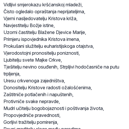
Vidljivi smjerokazu kršćanskoj mladeži,
Čisto ogledalo opraštanja neprijateljima,
Vjerni nasljedovatelju Kristova križa,
Navjestitelju Božje istine,
Uzorni častitelju Blažene Djevice Marije,
Primjeru ispovjednika Kristova imena,
Prokušani služitelju euharistijskoga otajstva,
Vjerodostojni pronositelju poniznosti,
Ljubitelju svete Majke Crkve,
Tješitelju nevino osuđenih, Strpljivi hodočasniče na putu
trpljenja,
Uresu crkvenoga zajedništva,
Donositelju Kristove radosti ožalošćenima,
Zaštitniče potlačenih i napuštenih,
Protivniče svake nepravde,
Mudri učitelju bogobojaznosti i poštivanja života,
Propovjedniče pravednosti,
Gorljivi tražitelju pomirenja,
Revni graditelju sloge među narodima,