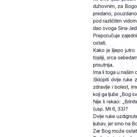
duhovnim, za Bogom.
predano, pouzdano i
pod različitim vidom, 
dao svoga Sina Jedi
Preporučuje zajedni
ostati.
Kako je lijepo jutr
topliji, srca sebedarn
prisutnija.
Ima li toga u našim 
Sklopiti dvije ruke 
zdravlje i bolest, 
koji ga ljube „Bog s
Nije li rekao: „Bri
(usp. Mt 6, 33)?
Dvije ruke uzdignut
ljubav, jer smo na 
Zar Bog može ostati