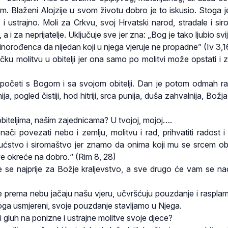
 Blaženi Alojzije u svom životu dobro je to iskusio. Stoga j
 ustrajno. Moli za Crkvu, svoj Hrvatski narod, stradale i si
a i za neprijatelje. Uključuje sve jer zna: „Bog je tako ljubio svij
norođenca da nijedan koji u njega vjeruje ne propadne” (Iv 3,1
čku molitvu u obitelji jer ona samo po molitvi može opstati i 
o početi s Bogom i sa svojom obitelji. Dan je potom odmah rad
ija, pogled čistiji, hod hitriji, srca punija, duša zahvalnija, Božja
obiteljima, našim zajednicama? U tvojoj, mojoj….
znači povezati nebo i zemlju, molitvu i rad, prihvatiti radost i
imućstvo i siromaštvo jer znamo da onima koji mu se srcem ob
ve okreće na dobro.“ (Rim 8, 28)
nite se najprije za Božje kraljevstvo, a sve drugo će vam se na
e prema nebu jačaju našu vjeru, učvršćuju pouzdanje i raspla
Boga usmjereni, svoje pouzdanje stavljamo u Njega.
 gluh na ponizne i ustrajne molitve svoje djece?