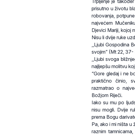
Trpljenje je također
prisutno u životu bl
robovanja, potpune 
najvećem Mučeniku 
Djevici Mariji, kojo
Nisu li dvije ruke uz
,,Ljubi Gospodina 
svojim” (Mt 22, 37-
,,Ljubi svoga bližn
najljepšu molitvu 
“Gore gledaj i ne b
praktično činio, 
razmatrao o najveć
Božjom Riječi.
Iako su mu po ljuds
nisu mogli. Dvije r
prema Bogu darivate
Pa, ako i mi ništa 
raznim tamnicama, 