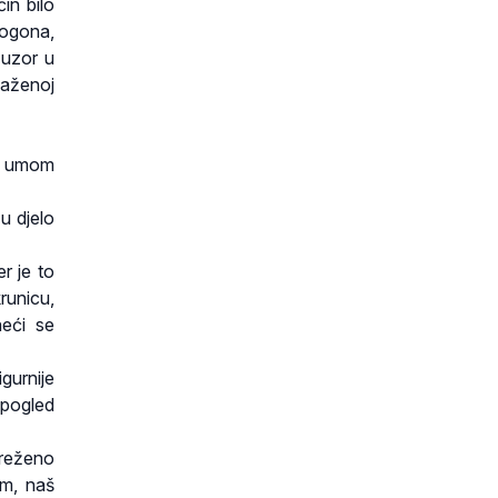
in bilo
progona,
 uzor u
laženoj
im umom
u djelo
r je to
runicu,
neći se
gurnije
 pogled
mreženo
im, naš