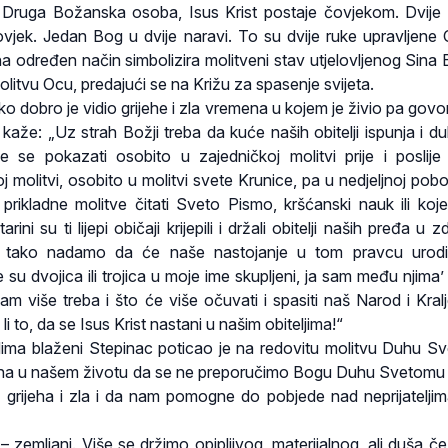
. Druga Božanska osoba, Isus Krist postaje čovjekom. Dvije 
jek. Jedan Bog u dvije naravi. To su dvije ruke upravljene
a određen način simbolizira molitveni stav utjelovljenog Sina 
molitvu Ocu, predajući se na Križu za spasenje svijeta.
ko dobro je vidio grijehe i zla vremena u kojem je živio pa govor
n kaže: „Uz strah Božji treba da kuće naših obitelji ispunja i d
 se pokazati osobito u zajedničkoj molitvi prije i poslije 
j molitvi, osobito u molitvi svete Krunice, pa u nedjeljnoj pobo
rikladne molitve čitati Sveto Pismo, kršćanski nauk ili koj
ni su ti lijepi običaji krijepili i držali obitelji naših pređa u zd
e tako nadamo da će naše nastojanje u tom pravcu urodit
e su dvojica ili trojica u moje ime skupljeni, ja sam među njima
nam više treba i što će više očuvati i spasiti naš Narod i Kral
i to, da se Isus Krist nastani u našim obiteljima!“
dima blaženi Stepinac poticao je na redovitu molitvu Duhu S
 dana u našem životu da se ne preporučimo Bogu Duhu Svetomu
tiv grijeha i zla i da nam pomogne do pobjede nad neprijatelji
i – zemljani. Više se držimo opipljivog, materijalnog, ali duša 