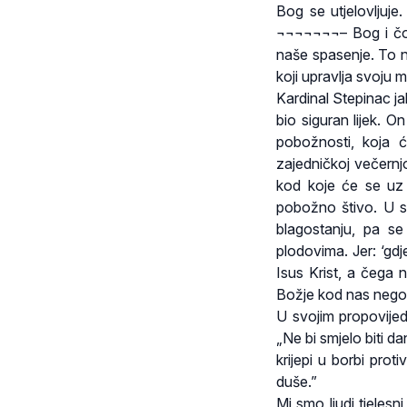
Bog se utjelovljuje
¬¬¬¬¬¬¬– Bog i čov
naše spasenje. To n
koji upravlja svoju 
Kardinal Stepinac ja
bio siguran lijek. O
pobožnosti, koja će
zajedničkoj večernjo
kod koje će se uz p
pobožno štivo. U stari
blagostanju, pa s
plodovima. Jer: ‘gdj
Isus Krist, a čega 
Božje kod nas nego l
U svojim propovije
„Ne bi smjelo biti
krijepi u borbi pro
duše.”
Mi smo ljudi tjelesn