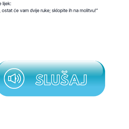
 lijek:
stat će vam dvije ruke; sklopite ih na molitvu!“