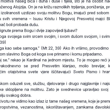
 molitva našeg bića i duha i duše i tijela, što je na osobit nač
aženog Alojzija. On je na križu raznolikih trpljenja, poniženja, 
izoliranosti uzdizao svoju molitvu Bogu, imajući pred sobom
svih vremena – Isusu Kristu i Njegovoj Presvetoj majci B
j mač boli probada dušu.
dignute prema Bogu i dvije zapovijedi ljubavi?
Boga svojega svim srcem svojim, i svom dušom svojom, i sv
 39)
jega kao sebe samoga.” (Mt 22, 39) Ako ih vršimo, provodimo 
kojom slavimo Boga od koga sve primamo i komu pripadamo.
oj se.” rekao je Kardinal na jednom mjestu. To je mogao reći je
svakodnevno se pred Presvetim klanjao, molio brevijar, k
im otajstvima svete vjere iščitavajući Sveto Pismo i hra
kom oduzeli sve, službu, djelovanje i drugo najglavnije i najsi
uke sklopljene na molitvu. Zato je svednevice upravljao svoj
lju svakog dobra.
u životu ne vidimo kao izlaz iz tame našeg vremena, koje je pre
ropstvima, vezanostima, iskorištavanjem, zamkama đavolsk