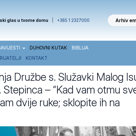
Arhiv em
ski glas u tvome domu
|
+385 1 2327000
AVIJESTI
DUHOVNI KUTAK
BIBLIJA
RIJATELJI
KONTAKT
ja Družbe s. Služavki Malog Is
bl. Stepinca – “Kad vam otmu sv
am dvije ruke; sklopite ih na