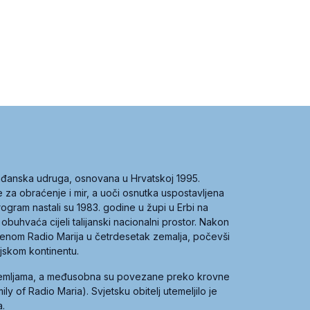
građanska udruga, osnovana u Hrvatskoj 1995.
ce za obraćenje i mir, a uoči osnutka uspostavljena
 program nastali su 1983. godine u župi u Erbi na
 obuhvaća cijeli talijanski nacionalni prostor. Nakon
 imenom Radio Marija u četrdesetak zemalja, počevši
ijskom kontinentu.
zemljama, a međusobna su povezane preko krovne
y of Radio Maria). Svjetsku obitelj utemeljilo je
a.