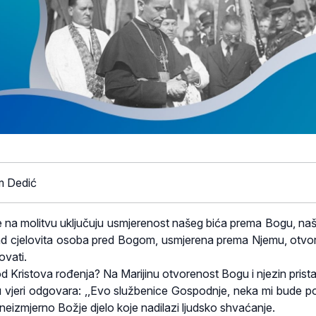
m Dedić
ne na molitvu uključuju usmjerenost našeg bića prema Bogu, na
 kad cjelovita osoba pred Bogom, usmjerena prema Njemu, otvor
ovati.
 kod Kristova rođenja? Na Marijinu otvorenost Bogu i njezin pris
 u vjeri odgovara: ,,Evo službenice Gospodnje, neka mi bude po
e neizmjerno Božje djelo koje nadilazi ljudsko shvaćanje.