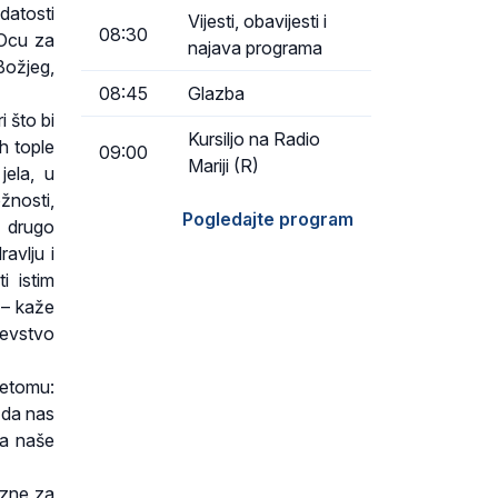
datosti
Vijesti, obavijesti i
08:30
 Ocu za
najava programa
Božjeg,
08:45
Glazba
i što bi
Kursiljo na Radio
uh tople
09:00
Mariji (R)
jela, u
žnosti,
Pogledajte program
e drugo
ravlju i
i istim
’ – kaže
jevstvo
vetomu:
 da nas
ma naše
čezne za