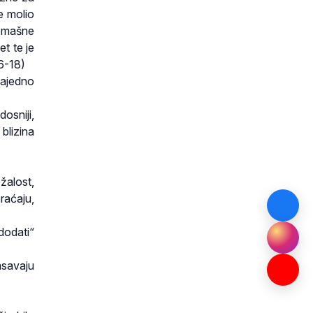
e molio
romašne
et te je
6-18)
zajedno
osniji,
 blizina
 žalost,
raćaju,
dodati“
msavaju