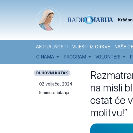
Skip to content
Skip to footer
Kršćan
AKTUALNOSTI
VIJESTI IZ CRKVE
NAŠE OB
O NAMA
PROGRAM
VOLONTERI
P
Razmatran
DUHOVNI KUTAK
na misli 
02 veljače, 2024
5 minute čitanja
ostat će v
molitvu!”