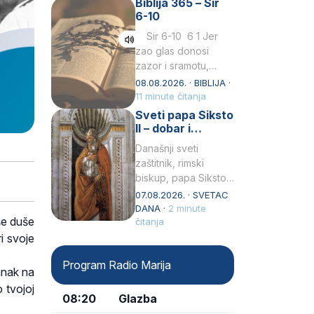
Biblija 365 – Sir
Praedicatorum – OP).
6-10
Svojim životom,
dubokom ljubavlju
Sir 6-10 6 1 Jer
prema Kristu…
zao glas donosi
zazor i sramotu,
kako to biva
08.08.2026. · BIBLIJA ·
grešniku
11 minute čitanja
licemjernom.2 Ne
Sveti papa Siksto
predaj se u…
II – dobar i
miroljubiv pastir
Današnji sveti
zaštitnik, rimski
biskup, papa Siksto
(Sixtus) II, prema
07.08.2026. · SVETAC
knjizi Liber
DANA ·
2 minute
še duše
Pontificalis bio je
čitanja
rođenjem Grk.
i svoje
Obnovio je odnose s
Program Radio Marija
afričkim…
tanak na
 tvojoj
08:20
Glazba