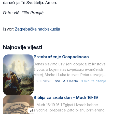
današnja Tri Svetitelja. Amen.
Foto: vlč. Filip Pranjić
Izvor:
Zagrebačka nadbiskupija
Najnovije vijesti
Preobraženje Gospodinovo
Danas slavimo uzvišeni događaj iz Kristova
života, o kojem nas izvješćuju evanđelisti
Matej, Marko i Luka te sveti Petar u svojoj
drugoj…
06.08.2026. · SVETAC DANA ·
3 minute čitanja
Biblija za svaki dan – Mudr 16-19
Mudr 16-19 16 1 Egipat i Izrael: kobne
životinje, prepelice Zato bijahu primjereno