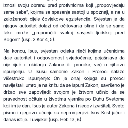
iznosi svoju obranu pred protivnicima koji „propovijedaju
same sebe“, kojima se spasenje sastoji u spoznaji, a ne u
založenosti cijele čovjekove egzistencije. Svjestan je da
njegov autoritet dolazi od očitovanja istine i da se samo
tako može „preporučiti svakoj savjesti ljudskoj pred
Bogom“ (usp. 2 Kor 4, 5).
Na koncu, Isus, svjestan odjeka riječi kojima učenicima
daje autoritet i odgovornost svjedočenja, pojašnjava da
nije riječ o ukidanju Zakona ili proroka, već o njihovu
ispunjenju. U Isusu samome Zakon i Proroci nalaze
višestruko ispunjenje: On je onaj kojega su proroci
naviještali, umro je na križu da se ispuni Zakon, savršeno je
držao sve zapovijedi; svojom je žrtvom učinio da se
pravednost očituje u životima vjernika po Duhu Svetome
koji im je dan. Isus je autor Zakona i njegov izvršitelj. Sveto
pismo i njegovo učenje su nepromjenjivi. Isus Krist jučer i
danas isti je. I uvijeke! (usp. Heb 13, 8).