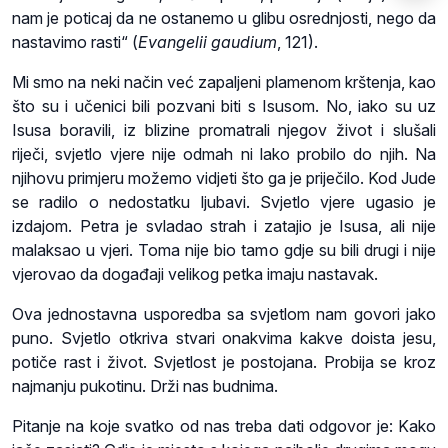
nam je poticaj da ne ostanemo u glibu osrednjosti, nego da
nastavimo rasti“ (
Evangelii gaudium
, 121).
Mi smo na neki način već zapaljeni plamenom krštenja, kao
što su i učenici bili pozvani biti s Isusom. No, iako su uz
Isusa boravili, iz blizine promatrali njegov život i slušali
riječi, svjetlo vjere nije odmah ni lako probilo do njih. Na
njihovu primjeru možemo vidjeti što ga je priječilo. Kod Jude
se radilo o nedostatku ljubavi. Svjetlo vjere ugasio je
izdajom. Petra je svladao strah i zatajio je Isusa, ali nije
malaksao u vjeri. Toma nije bio tamo gdje su bili drugi i nije
vjerovao da događaji velikog petka imaju nastavak.
Ova jednostavna usporedba sa svjetlom nam govori jako
puno. Svjetlo otkriva stvari onakvima kakve doista jesu,
potiče rast i život. Svjetlost je postojana. Probija se kroz
najmanju pukotinu. Drži nas budnima.
Pitanje na koje svatko od nas treba dati odgovor je: Kako