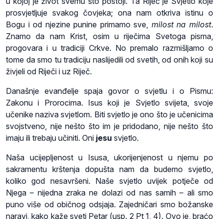
u kojoj je život svemu što postoji. Ta Riječ je Svjetlo koje
prosvjetljuje svakog čovjeka; ona nam otkriva istinu o
Bogu i od njezine punine primamo sve,
milost na milost
.
Znamo da nam Krist, osim u riječima Svetoga pisma,
progovara i u tradiciji Crkve. No premalo razmišljamo o
tome da smo tu tradiciju naslijedili od svetih, od onih koji su
živjeli od Riječi i uz Riječ.
Današnje evanđelje spaja govor o svjetlu i o Pismu:
Zakonu i Prorocima. Isus koji je Svjetlo svijeta, svoje
učenike naziva svjetlom. Biti svjetlo je ono što je učenicima
svojstveno, nije nešto što im je pridodano, nije nešto što
imaju ili trebaju učiniti. Oni
jesu
svjetlo.
Naša ucijepljenost u Isusa, ukorijenjenost u njemu po
sakramentu krštenja dopušta nam da budemo svjetlo,
koliko god nesavršeni. Naše svjetlo uvijek potječe od
Njega – nijedna zraka ne dolazi od nas samih – ali smo
puno više od običnog odsjaja. Zajedničari smo božanske
naravi, kako kaže sveti Petar (usp. 2 Pt 1, 4). Ovo je, braćo