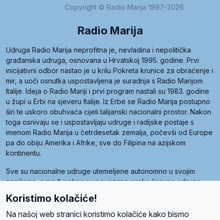
Copyright © Radio Marija 1997-2026
Radio Marija
Udruga Radio Marija neprofitna je, nevladina i nepolitička
građanska udruga, osnovana u Hrvatskoj 1995. godine. Prvi
inicijativni odbor nastao je u krilu Pokreta krunice za obraćenje i
mir, a uoči osnutka uspostavljena je suradnja s Radio Marijom
Italije. Ideja o Radio Mariji i prvi program nastali su 1983. godine
u župi u Erbi na sjeveru Italije. Iz Erbe se Radio Marija postupno
širi te uskoro obuhvaća cijeli talijanski nacionalni prostor. Nakon
toga osnivaju se i uspostavljaju udruge i radijske postaje s
imenom Radio Marija u četrdesetak zemalja, počevši od Europe
pa do obiju Amerika i Afrike, sve do Filipina na azijskom
kontinentu.
Sve su nacionalne udruge utemeljene autonomno u svojim
zemljama, a međusobna su povezane preko krovne udruge
pod nazivom Svjetska obitelj Radio Marije (World Family of
Koristimo kolačiće!
Radio Maria). Svjetsku obitelj utemeljilo je sedam članica, među
kojima je i hrvatska Udruga Radio Marija.
Na našoj web stranici koristimo kolačiće kako bismo