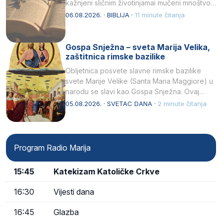
kažnjeni sličnim životinjamai mučeni mnoštvom
kukaca.2 A narod…
06.08.2026. · BIBLIJA ·
11 minute čitanja
Gospa Snježna – sveta Marija Velika,
zaštitnica rimske bazilike
Obljetnica posvete slavne rimske bazilike
svete Marije Velike (Santa Maria Maggiore) u
narodu se slavi kao Gospa Snježna. Ovaj
naziv, Sancta Maria…
05.08.2026. · SVETAC DANA ·
2 minute čitanja
Program Radio Marija
15:45
Katekizam Katoličke Crkve
16:30
Vijesti dana
16:45
Glazba