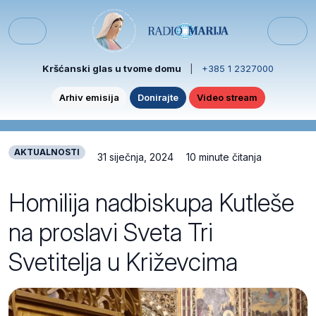
Skip to content
Skip to footer
Menu
Kršćanski glas u tvome domu
|
+385 1 2327000
Arhiv emisija
Donirajte
Video stream
AKTUALNOSTI
31 siječnja, 2024
10 minute čitanja
Homilija nadbiskupa Kutleše
na proslavi Sveta Tri
Svetitelja u Križevcima