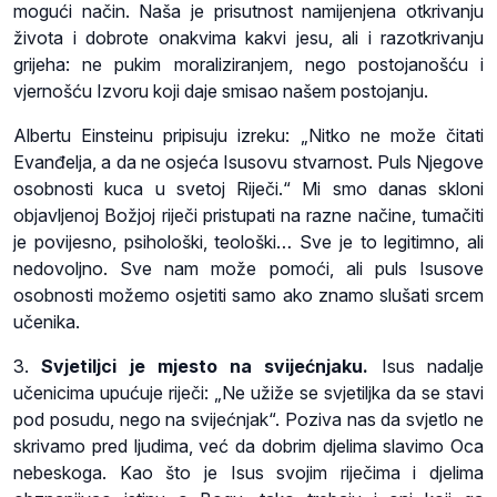
mogući način. Naša je prisutnost namijenjena otkrivanju
života i dobrote onakvima kakvi jesu, ali i razotkrivanju
grijeha: ne pukim moraliziranjem, nego postojanošću i
vjernošću Izvoru koji daje smisao našem postojanju.
Albertu Einsteinu pripisuju izreku: „Nitko ne može čitati
Evanđelja, a da ne osjeća Isusovu stvarnost. Puls Njegove
osobnosti kuca u svetoj Riječi.“ Mi smo danas skloni
objavljenoj Božjoj riječi pristupati na razne načine, tumačiti
je povijesno, psihološki, teološki… Sve je to legitimno, ali
nedovoljno. Sve nam može pomoći, ali puls Isusove
osobnosti možemo osjetiti samo ako znamo slušati srcem
učenika.
3.
Svjetiljci je mjesto na svijećnjaku.
Isus nadalje
učenicima upućuje riječi: „Ne užiže se svjetiljka da se stavi
pod posudu, nego na svijećnjak“. Poziva nas da svjetlo ne
skrivamo pred ljudima, već da dobrim djelima slavimo Oca
nebeskoga. Kao što je Isus svojim riječima i djelima