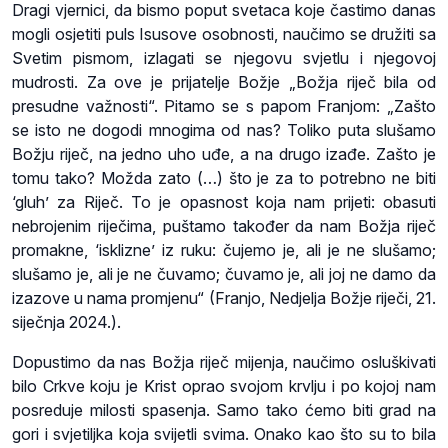
Dragi vjernici, da bismo poput svetaca koje častimo danas
mogli osjetiti puls Isusove osobnosti, naučimo se družiti sa
Svetim pismom, izlagati se njegovu svjetlu i njegovoj
mudrosti. Za ove je prijatelje Božje „Božja riječ bila od
presudne važnosti“. Pitamo se s papom Franjom: „Zašto
se isto ne dogodi mnogima od nas? Toliko puta slušamo
Božju riječ, na jedno uho uđe, a na drugo izađe. Zašto je
tomu tako? Možda zato (…) što je za to potrebno ne biti
‘gluh’ za Riječ. To je opasnost koja nam prijeti: obasuti
nebrojenim riječima, puštamo također da nam Božja riječ
promakne, ‘isklizne’ iz ruku: čujemo je, ali je ne slušamo;
slušamo je, ali je ne čuvamo; čuvamo je, ali joj ne damo da
izazove u nama promjenu“ (Franjo, Nedjelja Božje riječi, 21.
siječnja 2024.).
Dopustimo da nas Božja riječ mijenja, naučimo osluškivati
bilo Crkve koju je Krist oprao svojom krvlju i po kojoj nam
posreduje milosti spasenja. Samo tako ćemo biti grad na
gori i svjetiljka koja svijetli svima. Onako kao što su to bila