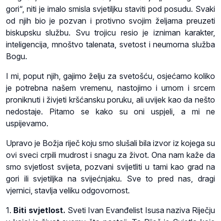
gori“, niti je imalo smisla svjetiljku staviti pod posudu. Svaki
od njih bio je pozvan i protivno svojim željama preuzeti
biskupsku službu. Svu trojicu resio je izniman karakter,
inteligencija, mnoštvo talenata, svetost i neumorna služba
Bogu.
I mi, poput njih, gajimo želju za svetošću, osjećamo koliko
je potrebna našem vremenu, nastojimo i umom i srcem
proniknuti i živjeti kršćansku poruku, ali uvijek kao da nešto
nedostaje. Pitamo se kako su oni uspjeli, a mi ne
uspijevamo.
Upravo je Božja riječ koju smo slušali bila izvor iz kojega su
ovi sveci crpili mudrost i snagu za život. Ona nam kaže da
smo svjetlost svijeta, pozvani svijetliti u tami kao grad na
gori ili svjetiljka na svijećnjaku. Sve to pred nas, dragi
vjernici, stavlja veliku odgovornost.
1.
Biti svjetlost.
Sveti Ivan Evanđelist Isusa naziva Riječju