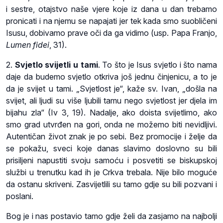
i sestre, otajstvo naše vjere koje iz dana u dan trebamo
pronicati i na njemu se napajati jer tek kada smo suobličeni
Isusu, dobivamo prave oči da ga vidimo (usp. Papa Franjo,
Lumen fidei
, 31).
2.
Svjetlo svijetli u tami
. To što je Isus svjetlo i što nama
daje da budemo svjetlo otkriva još jednu činjenicu, a to je
da je svijet u tami. „Svjetlost je“, kaže sv. Ivan, „došla na
svijet, ali ljudi su više ljubili tamu nego svjetlost jer djela im
bijahu zla“ (Iv 3, 19). Nadalje, ako doista svijetlimo, ako
smo grad utvrđen na gori, onda ne možemo biti nevidljivi.
Autentičan život znak je po sebi. Bez promocije i želje da
se pokažu, sveci koje danas slavimo doslovno su bili
prisiljeni napustiti svoju samoću i posvetiti se biskupskoj
službi u trenutku kad ih je Crkva trebala. Nije bilo moguće
da ostanu skriveni. Zasvijetlili su tamo gdje su bili pozvani i
poslani.
Bog je i nas postavio tamo gdje želi da zasjamo na najbolji