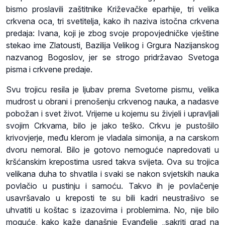
bismo proslavili zaštitnike Križevačke eparhije, tri velika
crkvena oca, tri svetitelja, kako ih naziva istočna crkvena
predaja: Ivana, koji je zbog svoje propovjedničke vještine
stekao ime Zlatousti, Bazilija Velikog i Grgura Nazijanskog
nazvanog Bogoslov, jer se strogo pridržavao Svetoga
pisma i crkvene predaje.
Svu trojicu resila je ljubav prema Svetome pismu, velika
mudrost u obrani i prenošenju crkvenog nauka, a nadasve
pobožan i svet život. Vrijeme u kojemu su živjeli i upravljali
svojim Crkvama, bilo je jako teško. Crkvu je pustošilo
krivovjerje, među klerom je vladala simonija, a na carskom
dvoru nemoral. Bilo je gotovo nemoguće napredovati u
kršćanskim krepostima usred takva svijeta. Ova su trojica
velikana duha to shvatila i svaki se nakon svjetskih nauka
povlačio u pustinju i samoću. Takvo ih je povlačenje
usavršavalo u kreposti te su bili kadri neustrašivo se
uhvatiti u koštac s izazovima i problemima. No, nije bilo
moguće, kako kaže današnje Evanđelje „sakriti grad na