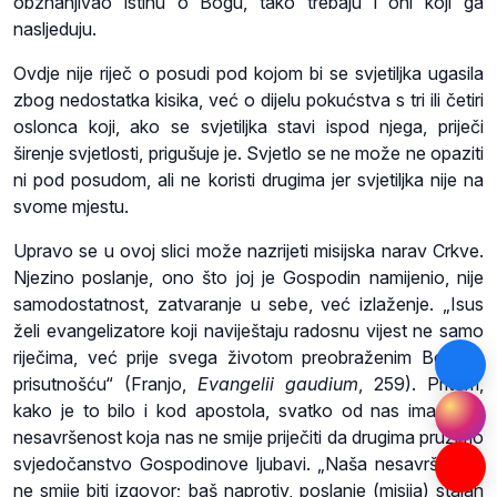
obznanjivao istinu o Bogu, tako trebaju i oni koji ga
nasljeduju.
Ovdje nije riječ o posudi pod kojom bi se svjetiljka ugasila
zbog nedostatka kisika, već o dijelu pokućstva s tri ili četiri
oslonca koji, ako se svjetiljka stavi ispod njega, priječi
širenje svjetlosti, prigušuje je. Svjetlo se ne može ne opaziti
ni pod posudom, ali ne koristi drugima jer svjetiljka nije na
svome mjestu.
Upravo se u ovoj slici može nazrijeti misijska narav Crkve.
Njezino poslanje, ono što joj je Gospodin namijenio, nije
samodostatnost, zatvaranje u sebe, već izlaženje. „Isus
želi evangelizatore koji naviještaju radosnu vijest ne samo
riječima, već prije svega životom preobraženim Božjom
prisutnošću“ (Franjo,
Evangelii gaudium
, 259). Pritom,
kako je to bilo i kod apostola, svatko od nas ima neku
nesavršenost koja nas ne smije priječiti da drugima pružimo
svjedočanstvo Gospodinove ljubavi. „Naša nesavršenost
ne smije biti izgovor; baš naprotiv, poslanje (misija) stalan