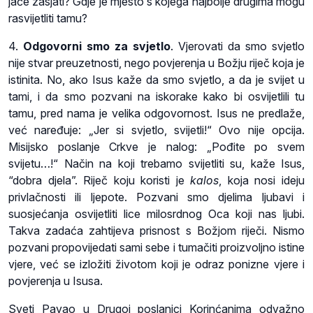
jače zasjati? Gdje je mjesto s kojega najbolje drugima mogu
rasvijetliti tamu?
4.
Odgovorni smo za svjetlo
. Vjerovati da smo svjetlo
nije stvar preuzetnosti, nego povjerenja u Božju riječ koja je
istinita. No, ako Isus kaže da smo svjetlo, a da je svijet u
tami, i da smo pozvani na iskorake kako bi osvijetlili tu
tamu, pred nama je velika odgovornost. Isus ne predlaže,
već naređuje: „Jer si svjetlo, svijetli!“ Ovo nije opcija.
Misijsko poslanje Crkve je nalog: „Pođite po svem
svijetu…!“ Način na koji trebamo svijetliti su, kaže Isus,
“dobra djela”. Riječ koju koristi je
kalos
, koja nosi ideju
privlačnosti ili ljepote. Pozvani smo djelima ljubavi i
suosjećanja osvijetliti lice milosrdnog Oca koji nas ljubi.
Takva zadaća zahtijeva prisnost s Božjom riječi. Nismo
pozvani propovijedati sami sebe i tumačiti proizvoljno istine
vjere, već se izložiti životom koji je odraz ponizne vjere i
povjerenja u Isusa.
Sveti Pavao u Drugoj poslanici Korinćanima odvažno