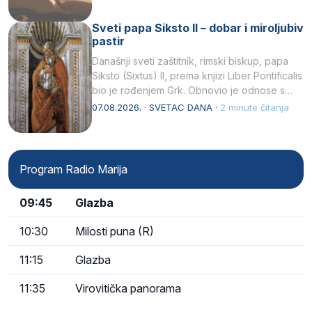
Sveti papa Siksto II – dobar i miroljubiv
pastir
Današnji sveti zaštitnik, rimski biskup, papa
Siksto (Sixtus) II, prema knjizi Liber Pontificalis
bio je rođenjem Grk. Obnovio je odnose s
afričkim…
07.08.2026. · SVETAC DANA ·
2 minute čitanja
Program Radio Marija
09:45
Glazba
10:30
Milosti puna (R)
11:15
Glazba
11:35
Virovitička panorama