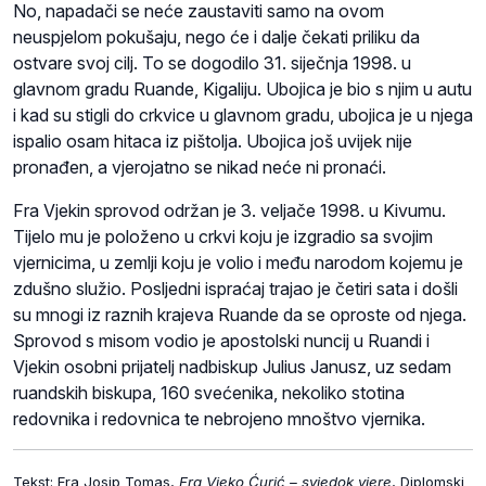
No, napadači se neće zaustaviti samo na ovom
neuspjelom pokušaju, nego će i dalje čekati priliku da
ostvare svoj cilj. To se dogodilo 31. siječnja 1998. u
glavnom gradu Ruande, Kigaliju. Ubojica je bio s njim u autu
i kad su stigli do crkvice u glavnom gradu, ubojica je u njega
ispalio osam hitaca iz pištolja. Ubojica još uvijek nije
pronađen, a vjerojatno se nikad neće ni pronaći.
Fra Vjekin sprovod održan je 3. veljače 1998. u Kivumu.
Tijelo mu je položeno u crkvi koju je izgradio sa svojim
vjernicima, u zemlji koju je volio i među narodom kojemu je
zdušno služio. Posljedni ispraćaj trajao je četiri sata i došli
su mnogi iz raznih krajeva Ruande da se oproste od njega.
Sprovod s misom vodio je apostolski nuncij u Ruandi i
Vjekin osobni prijatelj nadbiskup Julius Janusz, uz sedam
ruandskih biskupa, 160 svećenika, nekoliko stotina
redovnika i redovnica te nebrojeno mnoštvo vjernika.
Tekst: Fra Josip Tomas,
Fra Vjeko Ćurić – svjedok vjere
, Diplomski