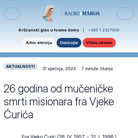
Skip to content
Skip to footer
Menu
Kršćanski glas u tvome domu
|
+385 1 2327000
Arhiv emisija
Donirajte
Video stream
AKTUALNOSTI
31 siječnja, 2024
7 minute čitanja
26 godina od mučeničke
smrti misionara fra Vjeke
Ćurića
Fra Vjeko Ćurić (26. IV. 1957. ‒ 31. I. 1998.)