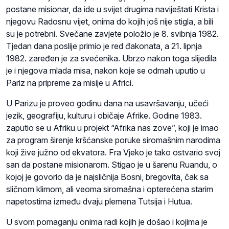
postane misionar, da ide u svijet drugima naviještati Krista i
njegovu Radosnu vijet, onima do kojih još nije stigla, a bili
su je potrebni. Svečane zavjete položio je 8. svibnja 1982.
Tjedan dana poslije primio je red đakonata, a 21. lipnja
1982. zaređen je za svećenika. Ubrzo nakon toga slijedila
je i njegova mlada misa, nakon koje se odmah uputio u
Pariz na pripreme za misije u Africi.
U Parizu je proveo godinu dana na usavršavanju, učeći
jezik, geografiju, kulturu i običaje Afrike. Godine 1983.
zaputio se u Afriku u projekt “Afrika nas zove”, koji je imao
za program širenje kršćanske poruke siromašnim narodima
koji žive južno od ekvatora. Fra Vjeko je tako ostvario svoj
san da postane misionarom. Stigao je u šarenu Ruandu, o
kojoj je govorio da je najsličnija Bosni, bregovita, čak sa
sličnom klimom, ali veoma siromašna i opterećena starim
napetostima između dvaju plemena Tutsija i Hutua.
U svom pomaganju onima radi kojih je došao i kojima je