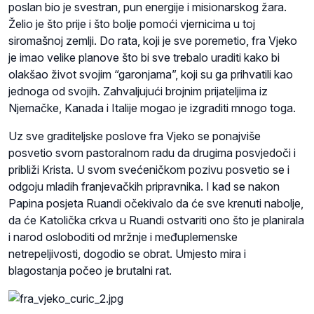
poslan bio je svestran, pun energije i misionarskog žara.
Želio je što prije i što bolje pomoći vjernicima u toj
siromašnoj zemlji. Do rata, koji je sve poremetio, fra Vjeko
je imao velike planove što bi sve trebalo uraditi kako bi
olakšao život svojim “garonjama”, koji su ga prihvatili kao
jednoga od svojih. Zahvaljujući brojnim prijateljima iz
Njemačke, Kanada i Italije mogao je izgraditi mnogo toga.
Uz sve graditeljske poslove fra Vjeko se ponajviše
posvetio svom pastoralnom radu da drugima posvjedoči i
približi Krista. U svom svećeničkom pozivu posvetio se i
odgoju mladih franjevačkih pripravnika. I kad se nakon
Papina posjeta Ruandi očekivalo da će sve krenuti nabolje,
da će Katolička crkva u Ruandi ostvariti ono što je planirala
i narod osloboditi od mržnje i međuplemenske
netrepeljivosti, dogodio se obrat. Umjesto mira i
blagostanja počeo je brutalni rat.