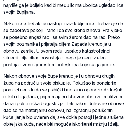
najviše ga je boljelo kad bi među licima ubojica ugledao lica
svojih župljana.
Nakon rata trebalo je nastupiti razdoblje mira. Trebalo je da
se zaborave pokolji i rane i da sve krene iznova. Fra Vjeko
se posebno angažirao i sa svim žarom dao na rad. Preko
svojih poznanika i prijatelja diljem Zapada krenuo je u
obnovu zemlje. U svom radu, usprkos katastrofalnoj
situaciji, nije nikad posustajao, nego je njegov elan
postajao veći s porastom poteškoća koje su ga pratile.
Nakon obnove svoje župe krenuo je i u obnovu drugih
župa na području svoje biskupije. Pokušao je ponajprije
pomoći narodu da se psihički i moralno oporavi od strašnih
ratnih događanja, pripremajući duhovne obnove, molitvene
dana i pokornička bogoslužja. Tek nakon duhovne obnove
dao se na materijalnu obnovu, na izgradnju porušenih
kuća, jer je bio uvjeren da, sve dokle postoji i jedna srušena
obiteljska kuća, neće biti moguće iskorijeniti mržnju i želju