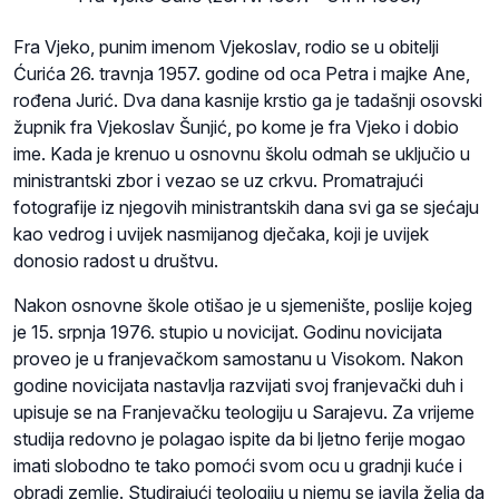
Fra Vjeko, punim imenom Vjekoslav, rodio se u obitelji
Ćurića 26. travnja 1957. godine od oca Petra i majke Ane,
rođena Jurić. Dva dana kasnije krstio ga je tadašnji osovski
župnik fra Vjekoslav Šunjić, po kome je fra Vjeko i dobio
ime. Kada je krenuo u osnovnu školu odmah se uključio u
ministrantski zbor i vezao se uz crkvu. Promatrajući
fotografije iz njegovih ministrantskih dana svi ga se sjećaju
kao vedrog i uvijek nasmijanog dječaka, koji je uvijek
donosio radost u društvu.
Nakon osnovne škole otišao je u sjemenište, poslije kojeg
je 15. srpnja 1976. stupio u novicijat. Godinu novicijata
proveo je u franjevačkom samostanu u Visokom. Nakon
godine novicijata nastavlja razvijati svoj franjevački duh i
upisuje se na Franjevačku teologiju u Sarajevu. Za vrijeme
studija redovno je polagao ispite da bi ljetno ferije mogao
imati slobodno te tako pomoći svom ocu u gradnji kuće i
obradi zemlje. Studirajući teologiju u njemu se javila želja da