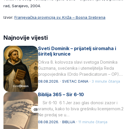
rad, Sarajevo, 2004.
Izvor:
Franjevačka provincija sv. Križa – Bosna Srebrena
Najnovije vijesti
Sveti Dominik – prijatelj siromaha i
širitelj krunice
Crkva 8. kolovoza slavi svetoga Dominika
Guzmana, svećenika i utemeljitelja Reda
propovjednika (Ordo Praedicatorum – OP).
Svojim životom, dubokom ljubavlju prema
08.08.2026. · SVETAC DANA ·
3 minute čitanja
Kristu…
Biblija 365 – Sir 6-10
Sir 6-10 6 1 Jer zao glas donosi zazor i
sramotu, kako to biva grešniku licemjernom.2
Ne predaj se u…
08.08.2026. · BIBLIJA ·
11 minute čitanja