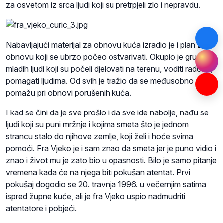
za osvetom iz srca ljudi koji su pretrpjeli zlo i nepravdu.
Nabavljajući materijal za obnovu kuća izradio je i plan za
obnovu koji se ubrzo počeo ostvarivati. Okupio je grupe
mladih ljudi koji su počeli djelovati na terenu, voditi radove,
pomagati ljudima. Od svih je tražio da se međusobno
pomažu pri obnovi porušenih kuća.
I kad se čini da je sve prošlo i da sve ide nabolje, nađu se
ljudi koji su puni mržnje i kojima smeta što je jednom
strancu stalo do njihove zemlje, koji želi i hoće svima
pomoći. Fra Vjeko je i sam znao da smeta jer je puno vidio i
znao i život mu je zato bio u opasnosti. Bilo je samo pitanje
vremena kada će na njega biti pokušan atentat. Prvi
pokušaj dogodio se 20. travnja 1996. u večernjim satima
ispred župne kuće, ali je fra Vjeko uspio nadmudriti
atentatore i pobjeći.