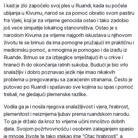
I kad je zlo započelo svoj ples u Ruandi, kada su počela
ubijanja u Kivumu, narod se za pomoć obratio svom pastiru
fra Vjeki, koji je za vrijeme genocida ostao i tako zadobio
još veće simpatije lokalnog stanovništva. Ostao je s
narodom Kivuma za vrijeme najgorih iskustava u njihovom
životu te se brinuo da ima pomogne pružajući im praktičnu i
medicinsku pomoć, a mnogima je pomogao i da izađu iz
Ruande. Brinuo se za izbjeglice smještajući ih u crkve i
hraneći ih do okončanja ratnih sukoba. Budući je bio vrlo
snalažljiv i dobro poznavao jezik nije imao nikakvih
problema u pregovaranju sa zaraćenim stranama. Često je
putovao po Ruandi i spašavao sve kojima su spas i pomoć
trebali, ne gledajući plemenske razlike.
Vodila ga je i nosila njegova snalažljivost i vjera, hrabrost,
plemenitost i neizmjerna ljubav prema ruandskom narodu.
To ga je držalo da kroz to vrijeme učini mnoštvo dobrih
djela. Svojom požrtvovnošću i osobnim zalaganjem spasio
je mnoge živote te tako stekao ime “Otac hrabrosti”, a