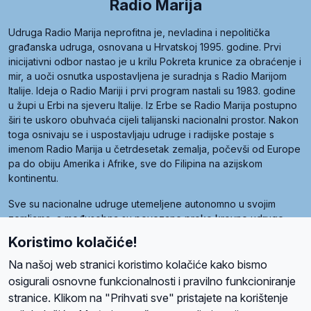
Radio Marija
Udruga Radio Marija neprofitna je, nevladina i nepolitička
građanska udruga, osnovana u Hrvatskoj 1995. godine. Prvi
inicijativni odbor nastao je u krilu Pokreta krunice za obraćenje i
mir, a uoči osnutka uspostavljena je suradnja s Radio Marijom
Italije. Ideja o Radio Mariji i prvi program nastali su 1983. godine
u župi u Erbi na sjeveru Italije. Iz Erbe se Radio Marija postupno
širi te uskoro obuhvaća cijeli talijanski nacionalni prostor. Nakon
toga osnivaju se i uspostavljaju udruge i radijske postaje s
imenom Radio Marija u četrdesetak zemalja, počevši od Europe
pa do obiju Amerika i Afrike, sve do Filipina na azijskom
kontinentu.
Sve su nacionalne udruge utemeljene autonomno u svojim
zemljama, a međusobna su povezane preko krovne udruge
pod nazivom Svjetska obitelj Radio Marije (World Family of
Koristimo kolačiće!
Radio Maria). Svjetsku obitelj utemeljilo je sedam članica, među
kojima je i hrvatska Udruga Radio Marija.
Na našoj web stranici koristimo kolačiće kako bismo
osigurali osnovne funkcionalnosti i pravilno funkcioniranje
stranice. Klikom na "Prihvati sve" pristajete na korištenje