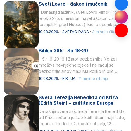
Sveti Lovro – đakon i mučenik
Današnji zaštitnik, sveti Lovro Rimski, rođen
je oko 225. u rimskom naselju Osca (danas
španjolski grad Huesca). Bio je učenik pape…
10.08.2026. · SVETAC DANA ·
3 minute čitanja
Biblija 365 – Sir 16-20
Sir 16-20 16 1 Zator bezbožnika Ne želi
mnoštva nevrijedne djece i ne raduj se
bezbožnim sinovima.2 Ma koliko ih bilo,…
10.08.2026. · BIBLIJA ·
11 minute čitanja
Sveta Terezija Benedikta od Križa
(Edith Stein) – zaštitnica Europe
Današnja sveta zaštitnica Terezija Benedikta
od Križa rođena je kao Edith Stein, najmlađe,
jedanaesto dijete židovske obitelji, 12.
listopada 1891, u Wrocławu…
09.08.2026. · SVETAC DANA ·
2 minute čitanja