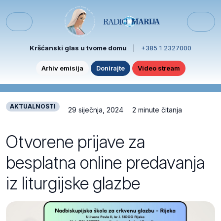
Skip to content
Skip to footer
Menu
Kršćanski glas u tvome domu
|
+385 1 2327000
Arhiv emisija
Donirajte
Video stream
AKTUALNOSTI
29 siječnja, 2024
2 minute čitanja
Otvorene prijave za
besplatna online predavanja
iz liturgijske glazbe