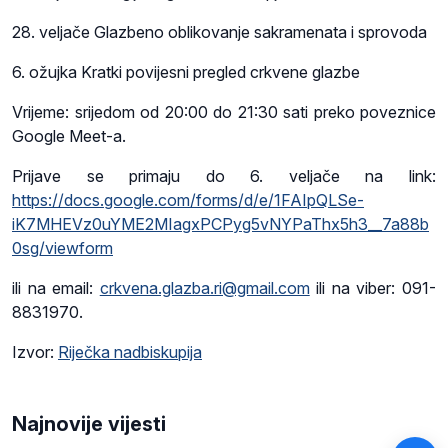
28. veljače Glazbeno oblikovanje sakramenata i sprovoda
6. ožujka Kratki povijesni pregled crkvene glazbe
Vrijeme: srijedom od 20:00 do 21:30 sati preko poveznice
Google Meet-a.
Prijave se primaju do 6. veljače na link:
https://docs.google.com/forms/d/e/1FAIpQLSe-
iK7MHEVz0uYME2MIagxPCPyg5vNYPaThx5h3__7a88b
0sg/viewform
ili na email:
crkvena.glazba.ri@gmail.com
ili na viber: 091-
8831970.
Izvor:
Riječka nadbiskupija
Najnovije vijesti