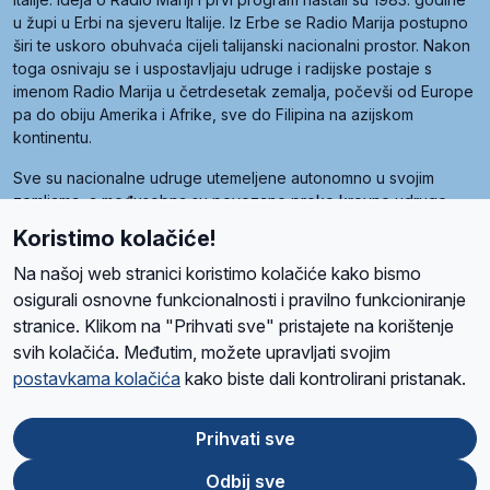
u župi u Erbi na sjeveru Italije. Iz Erbe se Radio Marija postupno
širi te uskoro obuhvaća cijeli talijanski nacionalni prostor. Nakon
toga osnivaju se i uspostavljaju udruge i radijske postaje s
imenom Radio Marija u četrdesetak zemalja, počevši od Europe
pa do obiju Amerika i Afrike, sve do Filipina na azijskom
kontinentu.
Sve su nacionalne udruge utemeljene autonomno u svojim
zemljama, a međusobna su povezane preko krovne udruge
pod nazivom Svjetska obitelj Radio Marije (World Family of
Koristimo kolačiće!
Radio Maria). Svjetsku obitelj utemeljilo je sedam članica, među
kojima je i hrvatska Udruga Radio Marija.
Na našoj web stranici koristimo kolačiće kako bismo
osigurali osnovne funkcionalnosti i pravilno funkcioniranje
stranice. Klikom na "Prihvati sve" pristajete na korištenje
svih kolačića. Međutim, možete upravljati svojim
O nama
Radio
Program
Volonteri
Prijatelji
Kontakt
Pravila privatnosti
postavkama kolačića
kako biste dali kontrolirani pristanak.
Kolačići
Uvjeti korištenja
Ova stranica je zaštićena Google reCAPTCHA sustavom
Prihvati sve
Odbij sve
App
Google