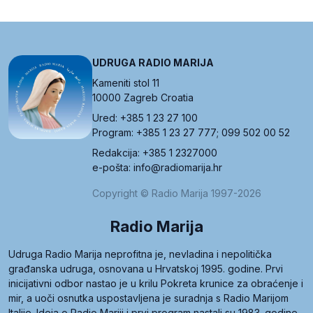
UDRUGA RADIO MARIJA
Kameniti stol 11
10000 Zagreb Croatia
Ured: +385 1 23 27 100
Program: +385 1 23 27 777; 099 502 00 52
Redakcija: +385 1 2327000
e-pošta: info@radiomarija.hr
Copyright © Radio Marija 1997-2026
Radio Marija
Udruga Radio Marija neprofitna je, nevladina i nepolitička
građanska udruga, osnovana u Hrvatskoj 1995. godine. Prvi
inicijativni odbor nastao je u krilu Pokreta krunice za obraćenje i
mir, a uoči osnutka uspostavljena je suradnja s Radio Marijom
Italije. Ideja o Radio Mariji i prvi program nastali su 1983. godine