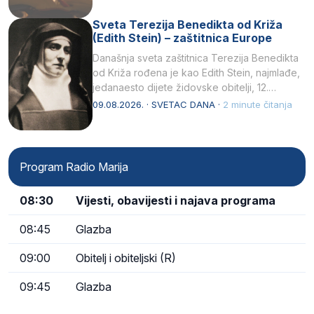
Sveta Terezija Benedikta od Križa
(Edith Stein) – zaštitnica Europe
Današnja sveta zaštitnica Terezija Benedikta
od Križa rođena je kao Edith Stein, najmlađe,
jedanaesto dijete židovske obitelji, 12.
listopada 1891, u Wrocławu…
09.08.2026. · SVETAC DANA ·
2 minute čitanja
Program Radio Marija
08:30
Vijesti, obavijesti i najava programa
08:45
Glazba
09:00
Obitelj i obiteljski (R)
09:45
Glazba