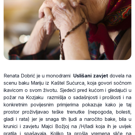
Renata Dobrić je u monodrami
Uslišani zavjet
dovela na
scenu baku Mariju iz Kaštel Sućurca, koja govori sočnom
ikavicom o svom životu. Sjedeći pred kućom i gledajući u
požar na Kozjaku razmišlja o sadašnjosti i prošlosti i na
konkretnim povijesnim primjerima pokazuje kako je taj
prostor proživljavao teške trenutke (nepogoda, bolesti,
gladi i rata) jer je snaga tih ljudi a naročito bake, bila u
krunici i zavjetu Majci Božjoj na /H/ladi koja ih je uvijek
pratila i spašavala. Koliko ta prošla vremena sliče na