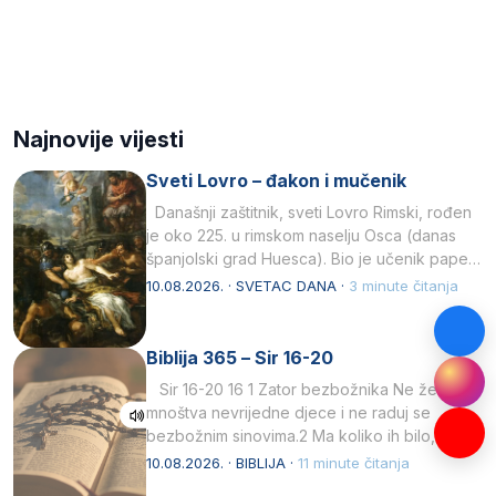
Najnovije vijesti
Sveti Lovro – đakon i mučenik
Današnji zaštitnik, sveti Lovro Rimski, rođen
je oko 225. u rimskom naselju Osca (danas
španjolski grad Huesca). Bio je učenik pape…
10.08.2026. · SVETAC DANA ·
3 minute čitanja
Biblija 365 – Sir 16-20
Sir 16-20 16 1 Zator bezbožnika Ne želi
mnoštva nevrijedne djece i ne raduj se
bezbožnim sinovima.2 Ma koliko ih bilo,…
10.08.2026. · BIBLIJA ·
11 minute čitanja