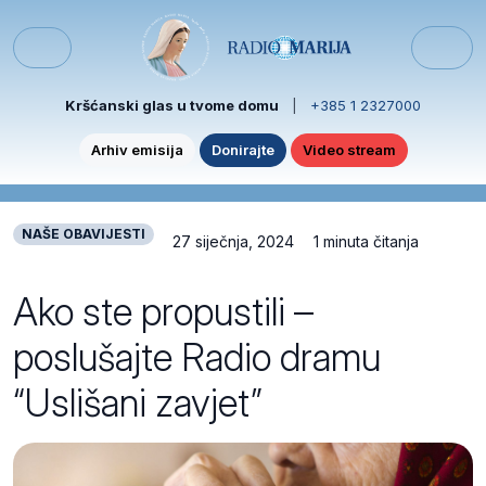
Skip to content
Skip to footer
Menu
Kršćanski glas u tvome domu
|
+385 1 2327000
Arhiv emisija
Donirajte
Video stream
NAŠE OBAVIJESTI
27 siječnja, 2024
1 minuta čitanja
Ako ste propustili –
poslušajte Radio dramu
“Uslišani zavjet”