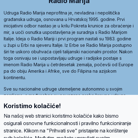
Radio Marija
Udruga Radio Marija neprofitna je, nevladina i nepolitička
građanska udruga, osnovana u Hrvatskoj 1995. godine. Prvi
inicijativni odbor nastao je u krilu Pokreta krunice za obraćenje i
mir, a uoči osnutka uspostavljena je suradnja s Radio Marijom
Italije. Ideja o Radio Mariji i prvi program nastali su 1983. godine
u župi u Erbi na sjeveru Italije. Iz Erbe se Radio Marija postupno
širi te uskoro obuhvaća cijeli talijanski nacionalni prostor. Nakon
toga osnivaju se i uspostavljaju udruge i radijske postaje s
imenom Radio Marija u četrdesetak zemalja, počevši od Europe
pa do obiju Amerika i Afrike, sve do Filipina na azijskom
kontinentu.
Sve su nacionalne udruge utemeljene autonomno u svojim
zemljama, a međusobna su povezane preko krovne udruge
pod nazivom Svjetska obitelj Radio Marije (World Family of
Koristimo kolačiće!
Radio Maria). Svjetsku obitelj utemeljilo je sedam članica, među
kojima je i hrvatska Udruga Radio Marija.
Na našoj web stranici koristimo kolačiće kako bismo
osigurali osnovne funkcionalnosti i pravilno funkcioniranje
stranice. Klikom na "Prihvati sve" pristajete na korištenje
svih kolačića. Međutim, možete upravljati svojim