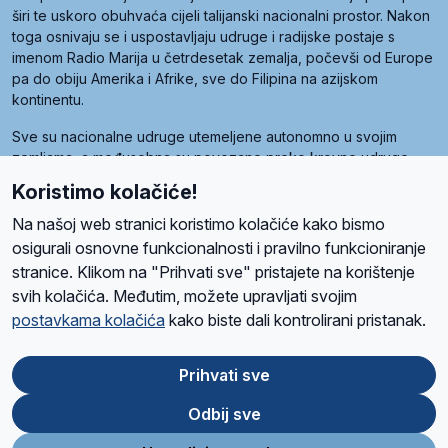
širi te uskoro obuhvaća cijeli talijanski nacionalni prostor. Nakon
toga osnivaju se i uspostavljaju udruge i radijske postaje s
imenom Radio Marija u četrdesetak zemalja, počevši od Europe
pa do obiju Amerika i Afrike, sve do Filipina na azijskom
kontinentu.
Sve su nacionalne udruge utemeljene autonomno u svojim
zemljama, a međusobna su povezane preko krovne udruge
pod nazivom Svjetska obitelj Radio Marije (World Family of
Koristimo kolačiće!
Radio Maria). Svjetsku obitelj utemeljilo je sedam članica, među
kojima je i hrvatska Udruga Radio Marija.
Na našoj web stranici koristimo kolačiće kako bismo
osigurali osnovne funkcionalnosti i pravilno funkcioniranje
stranice. Klikom na "Prihvati sve" pristajete na korištenje
svih kolačića. Međutim, možete upravljati svojim
O nama
Radio
Program
Volonteri
Prijatelji
Kontakt
Pravila privatnosti
postavkama kolačića
kako biste dali kontrolirani pristanak.
Kolačići
Uvjeti korištenja
Ova stranica je zaštićena Google reCAPTCHA sustavom
Prihvati sve
Odbij sve
App
Google
Store
Play