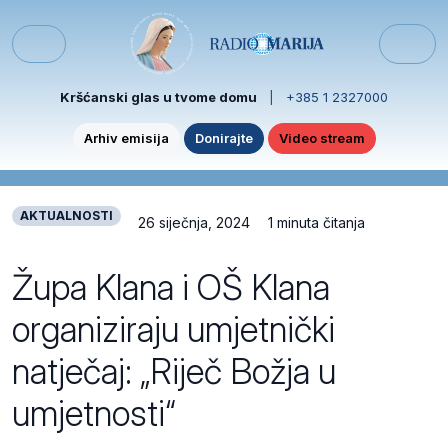
Skip to content
Skip to footer
Menu
Kršćanski glas u tvome domu
|
+385 1 2327000
Arhiv emisija
Donirajte
Video stream
AKTUALNOSTI
26 siječnja, 2024
1 minuta čitanja
Župa Klana i OŠ Klana
organiziraju umjetnički
natječaj: „Riječ Božja u
umjetnosti“