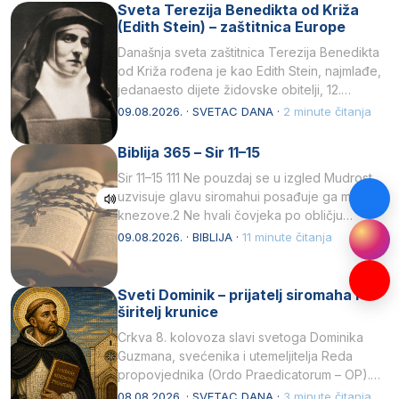
Sveta Terezija Benedikta od Križa
(Edith Stein) – zaštitnica Europe
Današnja sveta zaštitnica Terezija Benedikta
od Križa rođena je kao Edith Stein, najmlađe,
jedanaesto dijete židovske obitelji, 12.
listopada 1891, u Wrocławu…
09.08.2026. · SVETAC DANA ·
2 minute čitanja
Biblija 365 – Sir 11–15
Sir 11–15 111 Ne pouzdaj se u izgled Mudrost
uzvisuje glavu siromahui posađuje ga među
knezove.2 Ne hvali čovjeka po obličju
njegovui…
09.08.2026. · BIBLIJA ·
11 minute čitanja
Sveti Dominik – prijatelj siromaha i
širitelj krunice
Crkva 8. kolovoza slavi svetoga Dominika
Guzmana, svećenika i utemeljitelja Reda
propovjednika (Ordo Praedicatorum – OP).
Svojim životom, dubokom ljubavlju prema
08.08.2026. · SVETAC DANA ·
3 minute čitanja