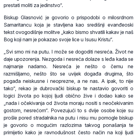
prestati moliti za jedinstvo“.
Biskup Glasnović je govorio o prispodobi o milosrdnom
Samaritancu koja je stavljena kao središnji evanđeoski
tekst ovogodišnje molitve „kako bismo shvatili kakav je naš
Bog koji nam je pokazao svoje lice u Isusu Kristu“.
„Svi smo mi na putu. I može se dogoditi nesreća. Život ne
daje upozorenja. Nezgoda i nesreća dolaze s leđa kada se
najmanje nadamo. Nesreća je nešto o čemu ne
razmišljamo, nešto što se uvijek događa drugima, što
pogađa neiskusne i neoprezne, a ne nas. A ipak, to nije
tako“, rekao je dubrovački biskup te nastavio govoriti o
logici života po kojoj ljudi obično žive i dodao kako se
„nada i očekivanja od života moraju nositi s neočekivanim
gostom, nesrećom“. Povezujući to s dvije osobe koje su
prošle pored stradalnika na putu i nisu mu pomogle biskup
je govorio o mogućim razlozima takvog ponašanja te
primijetio kako je ravnodušnost često način na koji ljudi