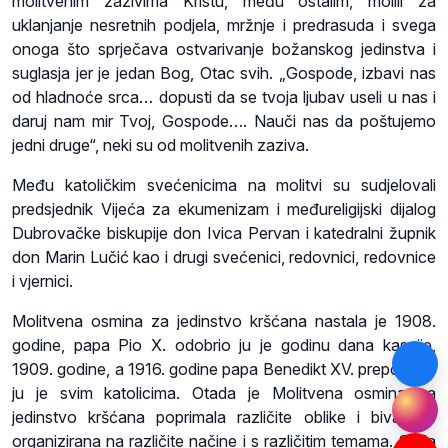
molitvenim zazivima Kristu, među ostalim, molili za
uklanjanje nesretnih podjela, mržnje i predrasuda i svega
onoga što sprječava ostvarivanje božanskog jedinstva i
suglasja jer je jedan Bog, Otac svih. „Gospode, izbavi nas
od hladnoće srca… dopusti da se tvoja ljubav useli u nas i
daruj nam mir Tvoj, Gospode…. Nauči nas da poštujemo
jedni druge“, neki su od molitvenih zaziva.
Među katoličkim svećenicima na molitvi su sudjelovali
predsjednik Vijeća za ekumenizam i međureligijski dijalog
Dubrovačke biskupije don Ivica Pervan i katedralni župnik
don Marin Lučić kao i drugi svećenici, redovnici, redovnice
i vjernici.
Molitvena osmina za jedinstvo kršćana nastala je 1908.
godine, papa Pio X. odobrio ju je godinu dana kasnije,
1909. godine, a 1916. godine papa Benedikt XV. preporučio
ju je svim katolicima. Otada je Molitvena osmina za
jedinstvo kršćana poprimala različite oblike i bivala je
organizirana na različite načine i s različitim temama. Sada