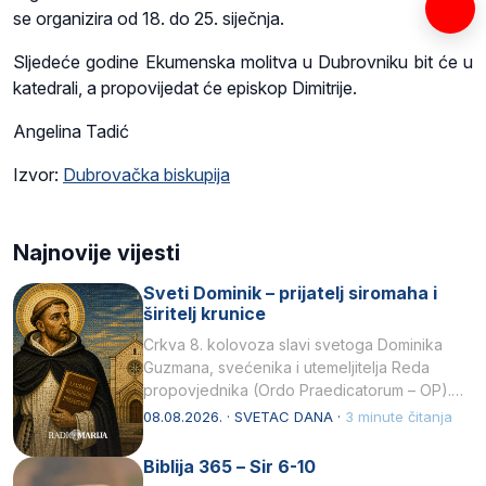
se organizira od 18. do 25. siječnja.
Sljedeće godine Ekumenska molitva u Dubrovniku bit će u
katedrali, a propovijedat će episkop Dimitrije.
Angelina Tadić
Izvor:
Dubrovačka biskupija
Najnovije vijesti
Sveti Dominik – prijatelj siromaha i
širitelj krunice
Crkva 8. kolovoza slavi svetoga Dominika
Guzmana, svećenika i utemeljitelja Reda
propovjednika (Ordo Praedicatorum – OP).
Svojim životom, dubokom ljubavlju prema
08.08.2026. · SVETAC DANA ·
3 minute čitanja
Kristu…
Biblija 365 – Sir 6-10