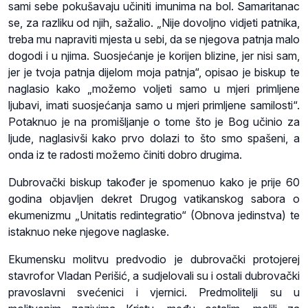
sami sebe pokušavaju učiniti imunima na bol. Samaritanac
se, za razliku od njih, sažalio. „Nije dovoljno vidjeti patnika,
treba mu napraviti mjesta u sebi, da se njegova patnja malo
dogodi i u njima. Suosjećanje je korijen blizine, jer nisi sam,
jer je tvoja patnja dijelom moja patnja“, opisao je biskup te
naglasio kako „možemo voljeti samo u mjeri primljene
ljubavi, imati suosjećanja samo u mjeri primljene samilosti“.
Potaknuo je na promišljanje o tome što je Bog učinio za
ljude, naglasivši kako prvo dolazi to što smo spašeni, a
onda iz te radosti možemo činiti dobro drugima.
Dubrovački biskup također je spomenuo kako je prije 60
godina objavljen dekret Drugog vatikanskog sabora o
ekumenizmu „Unitatis redintegratio“ (Obnova jedinstva) te
istaknuo neke njegove naglaske.
Ekumensku molitvu predvodio je dubrovački protojerej
stavrofor Vladan Perišić, a sudjelovali su i ostali dubrovački
pravoslavni svećenici i vjernici. Predmolitelji su u