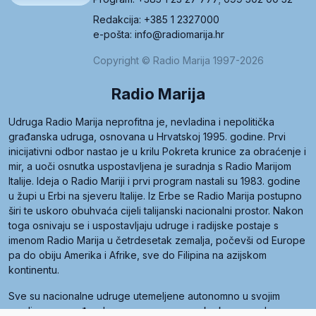
Redakcija: +385 1 2327000
e-pošta: info@radiomarija.hr
Copyright © Radio Marija 1997-2026
Radio Marija
Udruga Radio Marija neprofitna je, nevladina i nepolitička
građanska udruga, osnovana u Hrvatskoj 1995. godine. Prvi
inicijativni odbor nastao je u krilu Pokreta krunice za obraćenje i
mir, a uoči osnutka uspostavljena je suradnja s Radio Marijom
Italije. Ideja o Radio Mariji i prvi program nastali su 1983. godine
u župi u Erbi na sjeveru Italije. Iz Erbe se Radio Marija postupno
širi te uskoro obuhvaća cijeli talijanski nacionalni prostor. Nakon
toga osnivaju se i uspostavljaju udruge i radijske postaje s
imenom Radio Marija u četrdesetak zemalja, počevši od Europe
pa do obiju Amerika i Afrike, sve do Filipina na azijskom
kontinentu.
Sve su nacionalne udruge utemeljene autonomno u svojim
zemljama, a međusobna su povezane preko krovne udruge