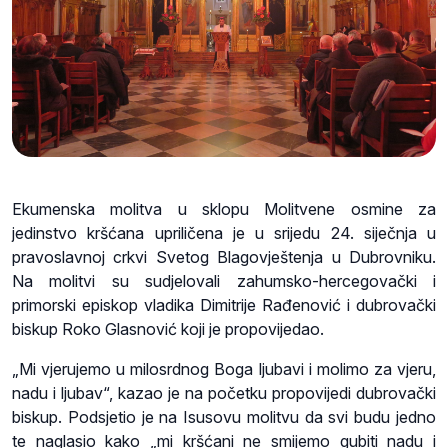
Ekumenska molitva u sklopu Molitvene osmine za
jedinstvo kršćana upriličena je u srijedu 24. siječnja u
pravoslavnoj crkvi Svetog Blagovještenja u Dubrovniku.
Na molitvi su sudjelovali zahumsko-hercegovački i
primorski episkop vladika Dimitrije Rađenović i dubrovački
biskup Roko Glasnović koji je propovijedao.
„Mi vjerujemo u milosrdnog Boga ljubavi i molimo za vjeru,
nadu i ljubav“, kazao je na početku propovijedi dubrovački
biskup. Podsjetio je na Isusovu molitvu da svi budu jedno
te naglasio kako „mi kršćani ne smijemo gubiti nadu i