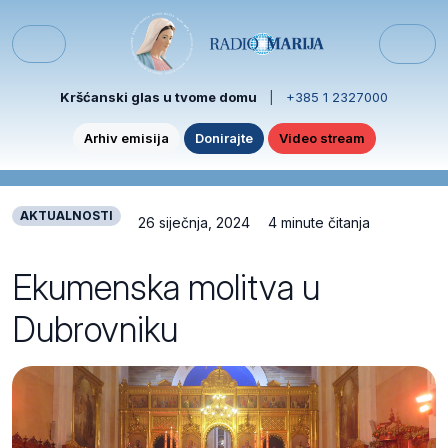
Skip to content
Skip to footer
Menu
Kršćanski glas u tvome domu
|
+385 1 2327000
Arhiv emisija
Donirajte
Video stream
AKTUALNOSTI
26 siječnja, 2024
4 minute čitanja
Ekumenska molitva u
Dubrovniku