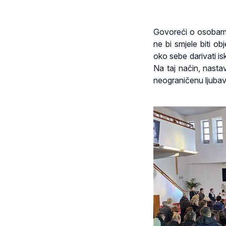
Govoreći o osobama
ne bi smjele biti ob
oko sebe darivati is
Na taj način, nasta
neograničenu ljubav