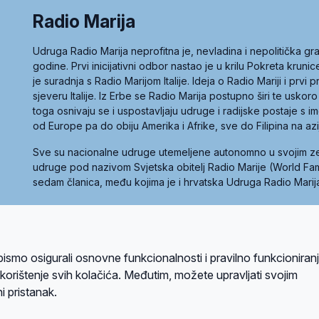
Radio Marija
Udruga Radio Marija neprofitna je, nevladina i nepolitička 
godine. Prvi inicijativni odbor nastao je u krilu Pokreta kruni
je suradnja s Radio Marijom Italije. Ideja o Radio Mariji i prvi
sjeveru Italije. Iz Erbe se Radio Marija postupno širi te uskoro
toga osnivaju se i uspostavljaju udruge i radijske postaje s
od Europe pa do obiju Amerika i Afrike, sve do Filipina na az
Sve su nacionalne udruge utemeljene autonomno u svojim 
udruge pod nazivom Svjetska obitelj Radio Marije (World Famil
sedam članica, među kojima je i hrvatska Udruga Radio Marij
la privatnosti
Kolačići
Uvjeti korištenja
bismo osigurali osnovne funkcionalnosti i pravilno funkcioniran
A sustavom
a korištenje svih kolačića. Međutim, možete upravljati svojim
i pristanak.