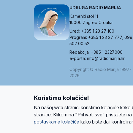
UDRUGA RADIO MARIJA
Kameniti stol 11
10000 Zagreb Croatia
Ured: +385 1 23 27 100
Program: +385 1 23 27 777; 099
502 00 52
Redakcija: +385 1 2327000
e-pošta: info@radiomarija.hr
Copyright © Radio Marija 1997-
2026
Koristimo kolačiće!
O nama
Radio
Program
Volonteri
Prijatelji
Kontakt
Pravi
Na našoj web stranici koristimo kolačiće kako 
Ova stranica je zaštićena Google reCAPTCH
stranice. Klikom na "Prihvati sve" pristajete n
postavkama kolačića
kako biste dali kontroliran
Design and development
SIK
&
C-Tel