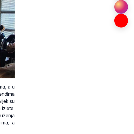
ma, a u
kendima
ijek su
 izlete,
Druženja
rima, a