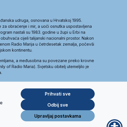
građanska udruga, osnovana u Hrvatskoj 1995.
ce za obraćenje i mir, a uoči osnutka uspostavljena
 program nastali su 1983. godine u župi u Erbi na
 obuhvaća cijeli talijanski nacionalni prostor. Nakon
 imenom Radio Marija u četrdesetak zemalja, počevši
ijskom kontinentu.
zemljama, a međusobna su povezane preko krovne
y of Radio Maria). Svjetsku obitelj utemeljilo je
a.
Prihvati sve
je
App
Google
Odbij sve
Store
Play
Upravljaj postavkama