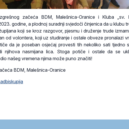
zgrešnog začeća BDM, Malešnica-Oranice i Kluba „sv. F
2023. godine, a plodnoj suradnji svjedoči činjenica da u klubu t
župljana koji se kroz razgovor, pjesmu i druženje trude izmamit
dan od volontera, koji uz studiranje i ostale obveze pronalazi 
tiče da je poseban osjećaj provesti tih nekoliko sati tjedno s
i njihova nasmijana lica. Stoga potiče i ostale da se uk
li dio našeg vremena njima može puno značiti!
ačeća BDM, Malešnica-Oranice
adbiskupija