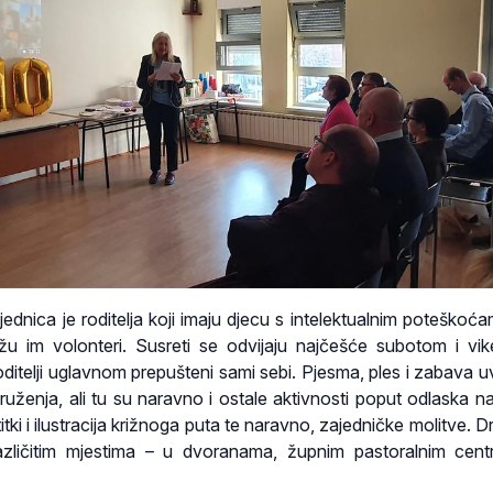
jednica je roditelja koji imaju djecu s intelektualnim poteškoća
u im volonteri. Susreti se odvijaju najčešće subotom i vi
ditelji uglavnom prepušteni sami sebi. Pjesma, ples i zabava uv
druženja, ali tu su naravno i ostale aktivnosti poput odlaska na
itki i ilustracija križnoga puta te naravno, zajedničke molitve. 
zličitim mjestima – u dvoranama, župnim pastoralnim cent