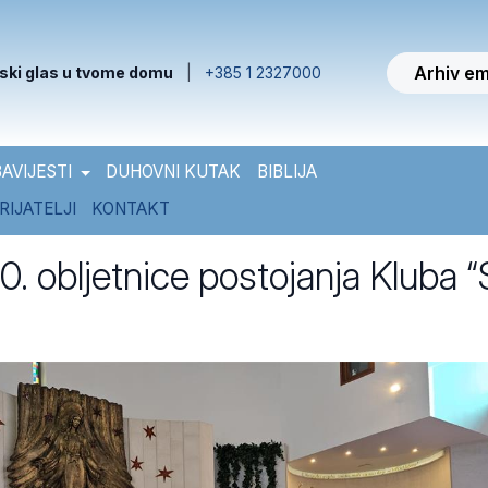
Arhiv em
ski glas u tvome domu
|
+385 1 2327000
AVIJESTI
DUHOVNI KUTAK
BIBLIJA
RIJATELJI
KONTAKT
0. obljetnice postojanja Kluba “