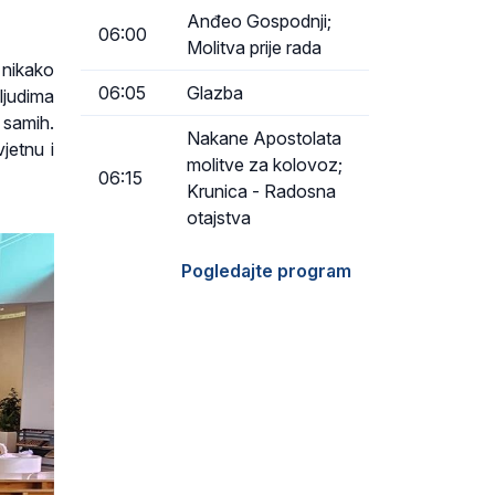
Anđeo Gospodnji;
06:00
Molitva prije rada
 nikako
06:05
Glazba
ljudima
 samih.
Nakane Apostolata
jetnu i
molitve za kolovoz;
06:15
Krunica - Radosna
otajstva
Pogledajte program