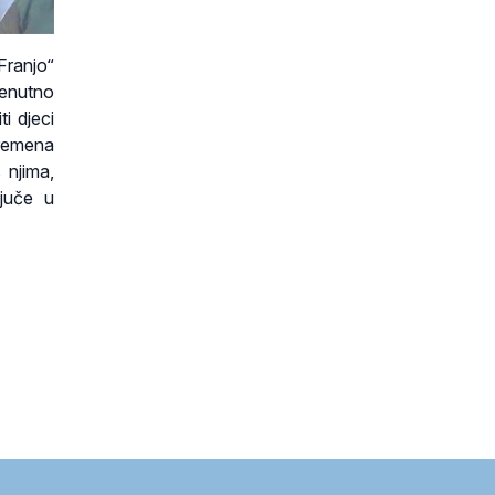
ranjo“
renutno
i djeci
vremena
 njima,
ljuče u