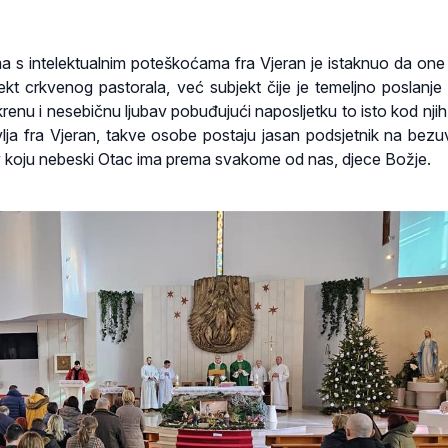
 s intelektualnim poteškoćama fra Vjeran je istaknuo da one
jekt crkvenog pastorala, već subjekt čije je temeljno poslanje 
krenu i nesebičnu ljubav pobuđujući naposljetku to isto kod njih
vlja fra Vjeran, takve osobe postaju jasan podsjetnik na bezuv
 koju nebeski Otac ima prema svakome od nas, djece Božje.