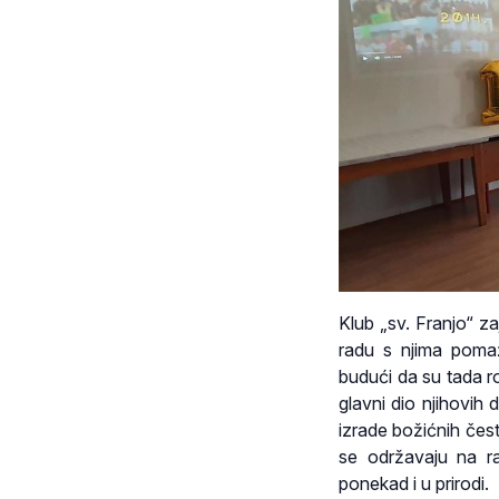
Klub „sv. Franjo“ za
radu s njima pomaž
budući da su tada ro
glavni dio njihovih 
izrade božićnih čest
se održavaju na ra
ponekad i u prirodi.