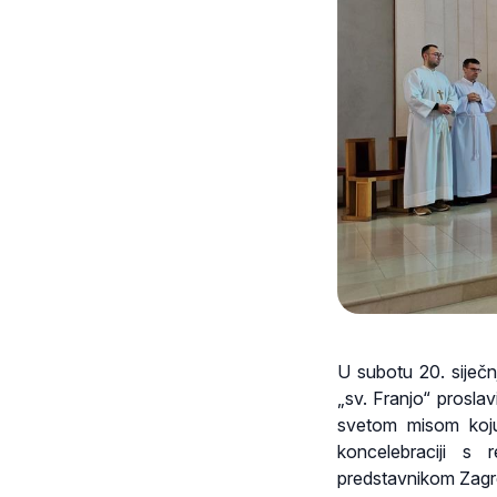
U subotu 20. siječ
„sv. Franjo“ proslav
svetom misom koju 
koncelebraciji s
predstavnikom Zagr