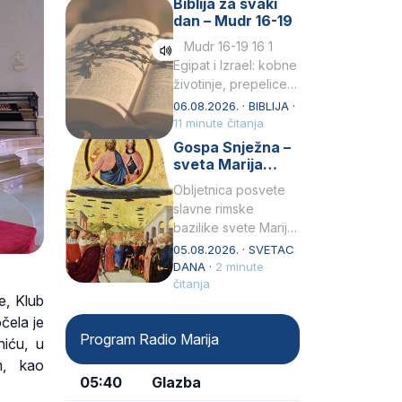
Biblija za svaki
Petar u svojoj
dan – Mudr 16-19
drugoj…
Mudr 16-19 16 1
Egipat i Izrael: kobne
životinje, prepelice
Zato bijahu
06.08.2026. · BIBLIJA ·
primjereno kažnjeni
11 minute čitanja
sličnim životinjamai
Gospa Snježna –
mučeni mnoštvom
sveta Marija
kukaca.2 A narod…
Velika, zaštitnica
Obljetnica posvete
rimske bazilike
slavne rimske
bazilike svete Marije
Velike (Santa Maria
05.08.2026. · SVETAC
Maggiore) u narodu
DANA ·
2 minute
se slavi kao Gospa
čitanja
e, Klub
Snježna. Ovaj naziv,
čela je
Sancta Maria…
Program Radio Marija
niću, u
m, kao
05:40
Glazba