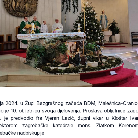
nja 2024. u Župi Bezgrešnog začeća BDM, Malešnica-Oranic
io je 10. obljetnicu svoga djelovanja. Proslava obljetnice zapo
je predvodio fra Vjeran Lazić, župni vikar u Kloštar Iva
 rektorom zagrebačke katedrale mons. Zlatkom Koreno
ebačke nadbiskupije.