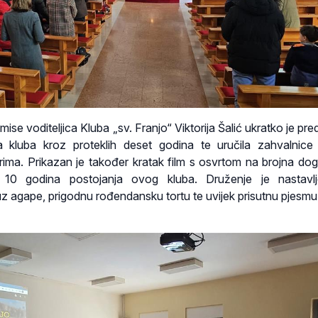
ise voditeljica Kluba „sv. Franjo“ Viktorija Šalić ukratko je pre
a kluba kroz proteklih deset godina te uručila zahvalnice
rima. Prikazan je također kratak film s osvrtom na brojna do
 10 godina postojanja ovog kluba. Druženje je nastavl
 agape, prigodnu rođendansku tortu te uvijek prisutnu pjesmu i