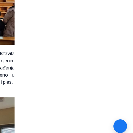
dstavila
 njenim
gađanja
jeno u
 ples.