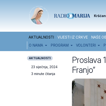
Skip to content
Skip to footer
Kršćan
AKTUALNOSTI
VIJESTI IZ CRKVE
NAŠE OB
O NAMA
PROGRAM
VOLONTERI
P
Proslava 1
AKTUALNOSTI
Franjo”
23 siječnja, 2024
3 minute čitanja