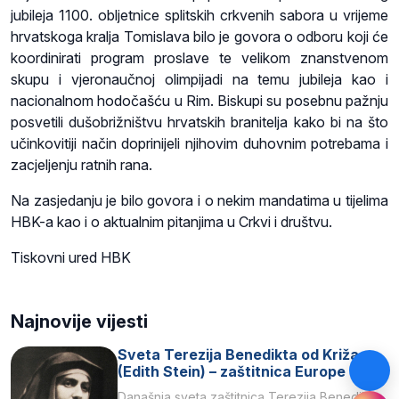
jubileja 1100. obljetnice splitskih crkvenih sabora u vrijeme
hrvatskoga kralja Tomislava bilo je govora o odboru koji će
koordinirati program proslave te velikom znanstvenom
skupu i vjeronaučnoj olimpijadi na temu jubileja kao i
nacionalnom hodočašću u Rim. Biskupi su posebnu pažnju
posvetili dušobrižništvu hrvatskih branitelja kako bi na što
učinkovitiji način doprinijeli njihovim duhovnim potrebama i
zacjeljenju ratnih rana.
Na zasjedanju je bilo govora i o nekim mandatima u tijelima
HBK-a kao i o aktualnim pitanjima u Crkvi i društvu.
Tiskovni ured HBK
Najnovije vijesti
Sveta Terezija Benedikta od Križa
(Edith Stein) – zaštitnica Europe
Današnja sveta zaštitnica Terezija Benedikta