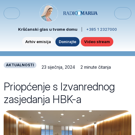
Skip to content
Skip to footer
Menu
Kršćanski glas u tvome domu
|
+385 1 2327000
Arhiv emisija
Donirajte
Video stream
AKTUALNOSTI
23 siječnja, 2024
2 minute čitanja
Priopćenje s Izvanrednog
zasjedanja HBK-a