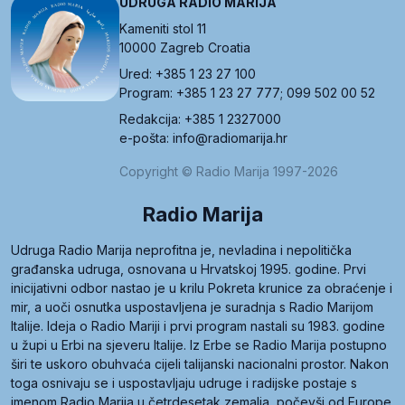
UDRUGA RADIO MARIJA
Kameniti stol 11
10000 Zagreb Croatia
Ured: +385 1 23 27 100
Program: +385 1 23 27 777; 099 502 00 52
Redakcija: +385 1 2327000
e-pošta: info@radiomarija.hr
Copyright © Radio Marija 1997-2026
Radio Marija
Udruga Radio Marija neprofitna je, nevladina i nepolitička
građanska udruga, osnovana u Hrvatskoj 1995. godine. Prvi
inicijativni odbor nastao je u krilu Pokreta krunice za obraćenje i
mir, a uoči osnutka uspostavljena je suradnja s Radio Marijom
Italije. Ideja o Radio Mariji i prvi program nastali su 1983. godine
u župi u Erbi na sjeveru Italije. Iz Erbe se Radio Marija postupno
širi te uskoro obuhvaća cijeli talijanski nacionalni prostor. Nakon
toga osnivaju se i uspostavljaju udruge i radijske postaje s
imenom Radio Marija u četrdesetak zemalja, počevši od Europe