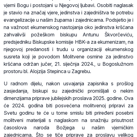
vjerni Bogu i postojani u Njegovoj ljubavi. Osobiti naglasak
je stavio na značaj vjere, jedinstva i zajedništva te potrebu
evangelizacije u našim župama i zajednicama. Podsjetio je i
na važnost ekumenskog nastojanja oko jedinstva kršćana
zahvalivši požeškom biskupu Antunu Škvorčeviću,
predsjedniku Biskupske komisije HBK-a za ekumenizam, na
njegovoj predanosti i trudu u organizaciji ekumenskog
susreta koji je povodom Molitvene osmine za jedinstvo
kršćana održan jučer, 21. siječnja 2024., u Bogoslužnom
prostoru bl. Alojzija Stepinca u Zagrebu.
U radnom dijelu, nakon usvajanja zapisnika s prošlog
zasjedanja, biskupi su zajednički promišljali o nekim
dimenzijama priprave jubilejskih proslava 2025. godine. Ova
će 2024. godina biti posvećena molitvenoj pripravi za
Svetu godinu te će u tome smislu biti priređeni posebni
molitveni materijali s naglaskom na snažniju prisutnost
časoslova naroda Božjega u našim vjerničkim
zajednicama. Što se tiče priprave za proslavu velikog