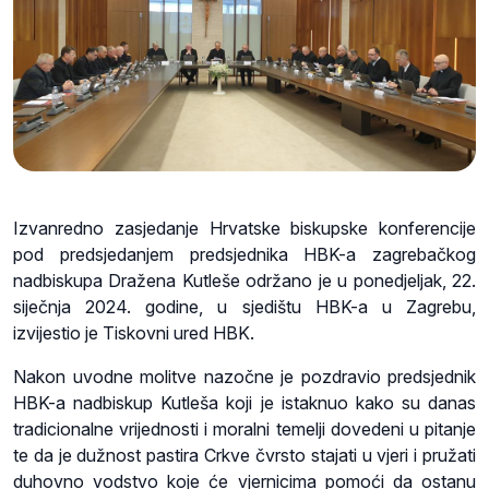
Izvanredno zasjedanje Hrvatske biskupske konferencije
pod predsjedanjem predsjednika HBK-a zagrebačkog
nadbiskupa Dražena Kutleše održano je u ponedjeljak, 22.
siječnja 2024. godine, u sjedištu HBK-a u Zagrebu,
izvijestio je Tiskovni ured HBK.
Nakon uvodne molitve nazočne je pozdravio predsjednik
HBK-a nadbiskup Kutleša koji je istaknuo kako su danas
tradicionalne vrijednosti i moralni temelji dovedeni u pitanje
te da je dužnost pastira Crkve čvrsto stajati u vjeri i pružati
duhovno vodstvo koje će vjernicima pomoći da ostanu