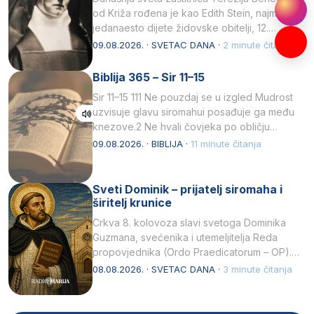
od Križa rođena je kao Edith Stein, najmlađe,
jedanaesto dijete židovske obitelji, 12.
listopada 1891, u Wrocławu…
09.08.2026. · SVETAC DANA ·
2 minute čitanja
Biblija 365 – Sir 11–15
Sir 11–15 111 Ne pouzdaj se u izgled Mudrost
uzvisuje glavu siromahui posađuje ga među
knezove.2 Ne hvali čovjeka po obličju
njegovui…
09.08.2026. · BIBLIJA ·
11 minute čitanja
Sveti Dominik – prijatelj siromaha i
širitelj krunice
Crkva 8. kolovoza slavi svetoga Dominika
Guzmana, svećenika i utemeljitelja Reda
propovjednika (Ordo Praedicatorum – OP).
Svojim životom, dubokom ljubavlju prema
08.08.2026. · SVETAC DANA ·
3 minute čitanja
Kristu…