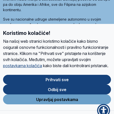
pa do obiju Amerika i Afrike, sve do Filipina na azijskom
kontinentu.
Sve su nacionalne udruge utemeljene autonomno u svojim
zemljama, a međusobna su povezane preko krovne udruge
pod nazivom Svjetska obitelj Radio Marije (World Family of
Koristimo kolačiće!
Radio Maria). Svjetsku obitelj utemeljilo je sedam članica, među
kojima je i hrvatska Udruga Radio Marija.
Na našoj web stranici koristimo kolačiće kako bismo
osigurali osnovne funkcionalnosti i pravilno funkcioniranje
stranice. Klikom na "Prihvati sve" pristajete na korištenje
svih kolačića. Međutim, možete upravljati svojim
O nama
Radio
Program
Volonteri
Prijatelji
Kontakt
Pravila privatnosti
postavkama kolačića
kako biste dali kontrolirani pristanak.
Kolačići
Uvjeti korištenja
Ova stranica je zaštićena Google reCAPTCHA sustavom
Prihvati sve
Odbij sve
App
Google
Store
Play
Upravljaj postavkama
Design and development
SIK
&
C-Tel