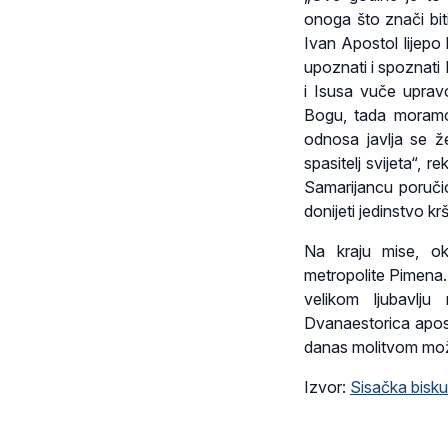
onoga što znači bit
Ivan Apostol lijepo
upoznati i spoznati 
i Isusa vuče upra
Bogu, tada moramo
odnosa javlja se že
spasitelj svijeta“,
Samarijancu poručio
donijeti jedinstvo kr
Na kraju mise, ok
metropolite Pimena.
velikom ljubavlju
Dvanaestorica apost
danas molitvom može
Izvor:
Sisačka bisku