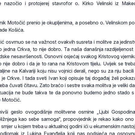
je nazočio i protojerej stavrofor o. Kirko Velinski iz Mak
nik Motočić prenio je okupljenima, a posebno o. Velinskom p
ade Košića.
očić osvrnuo se na važnost ovakvih susreta i molitve za jedinst
o jedna Crkva, to nije dobro. Ta naša današnja razdijeljenost 
 ljudske nesavršenosti. Osnovni osjećaj svakog Kristovog vjernik
o nije dobro i da je to rana na Kristovom tijelu. Uvijek se treba
ljine na Kalvariji koju nisu vojnici derali, nego su za nju bacil
 je Crkve. I tada sveti Ivan koji opisuje taj događaj želi pokaza
eba čuvati čitavu. Zato braćo i sestre svaka molitva je veliki dar
tuacija ne bude takva te da ponovno budemo jedno stado s
e Motočić.
nivši geslo ovogodišnje molitvene osmine „Ljubi Gospodi
ližnjega kao sebe samoga“, propovjednik je rekao kako ono 
 smjer u kojem treba u aktualnoj godini ići u ekumenskim nastoj
 odlomak iz Lukina Evanđelja koji nas podsjeća na osnovn