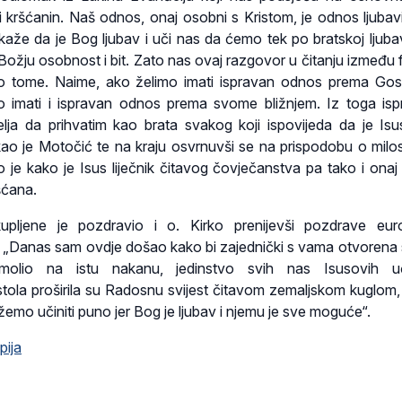
i kršćanin. Naš odnos, onaj osobni s Kristom, je odnos ljubavi
 kaže da je Bog ljubav i uči nas da ćemo tek po bratskoj ljuba
Božju osobnost i bit. Zato nas ovaj razgovor u čitanju između f
vo tome. Naime, ako želimo imati ispravan odnos prema Go
 imati i ispravan odnos prema svome bližnjem. Iz toga is
lja da prihvatim kao brata svakog koji ispovijeda da je Isus
 rekao je Motočić te na kraju osvrnuvši se na prispodobu o mil
 je kako je Isus liječnik čitavog čovječanstva pa tako i onaj 
šćana.
upljene je pozdravio i o. Kirko prenijevši pozdrave eur
 „Danas sam ovdje došao kako bi zajednički s vama otvorena s
 molio na istu nakanu, jedinstvo svih nas Isusovih uč
ola proširila su Radosnu svijest čitavom zemaljskom kuglom,
mo učiniti puno jer Bog je ljubav i njemu je sve moguće“.
pija