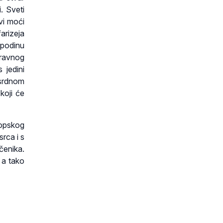
. Sveti
vi moći
arizeja
spodinu
pravnog
 jedini
osrdnom
koji će
opskog
rca i s
enika.
 a tako