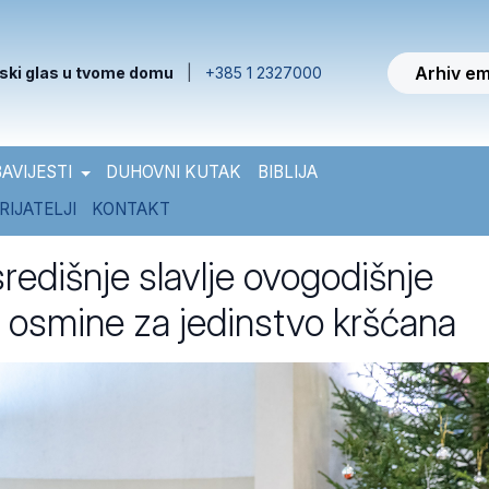
Arhiv em
ski glas u tvome domu
|
+385 1 2327000
AVIJESTI
DUHOVNI KUTAK
BIBLIJA
RIJATELJI
KONTAKT
redišnje slavlje ovogodišnje
 osmine za jedinstvo kršćana