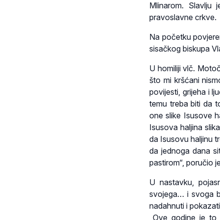
Mlinarom. Slavlju 
pravoslavne crkve.
Na početku povjere
sisačkog biskupa Vl
U homiliji vlč. Mot
što mi kršćani nism
povijesti, grijeha i
temu treba biti da t
one slike Isusove ha
Isusova haljina slika
da Isusovu haljinu tr
da jednoga dana si
pastirom“, poručio j
U nastavku, pojas
svojega… i svoga b
nadahnuti i pokazati
„Ove godine je to