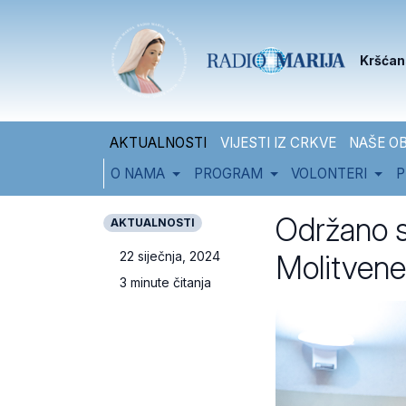
Skip to content
Skip to footer
Kršćan
AKTUALNOSTI
VIJESTI IZ CRKVE
NAŠE OB
O NAMA
PROGRAM
VOLONTERI
P
Održano s
AKTUALNOSTI
Molitvene
22 siječnja, 2024
3 minute čitanja