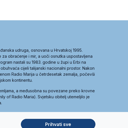
građanska udruga, osnovana u Hrvatskoj 1995.
ce za obraćenje i mir, a uoči osnutka uspostavljena
 program nastali su 1983. godine u župi u Erbi na
 obuhvaća cijeli talijanski nacionalni prostor. Nakon
 imenom Radio Marija u četrdesetak zemalja, počevši
ijskom kontinentu.
zemljama, a međusobna su povezane preko krovne
y of Radio Maria). Svjetsku obitelj utemeljilo je
a.
Prihvati sve