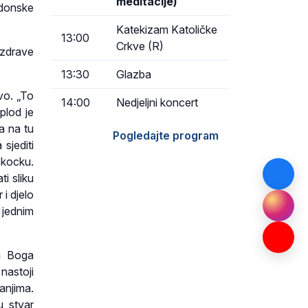
meditacije)
edonske
Katekizam Katoličke
13:00
Crkve (R)
ozdrave
13:30
Glazba
vo. „To
14:00
Nedjeljni koncert
plod je
a na tu
Pogledajte program
 sjediti
i kocku.
ti sliku
 i djelo
 jednim
na Boga
nastoji
anjima.
u stvar