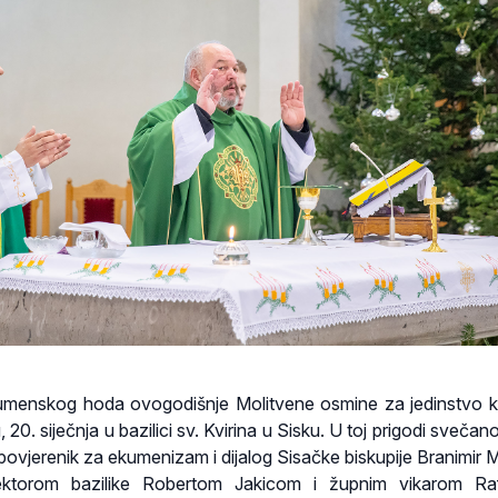
ekumenskog hoda ovogodišnje Molitvene osmine za jedinstvo 
 20. siječnja u bazilici sv. Kvirina u Sisku. U toj prigodi sveča
 povjerenik za ekumenizam i dijalog Sisačke biskupije Branimir 
ektorom bazilike Robertom Jakicom i župnim vikarom Ra