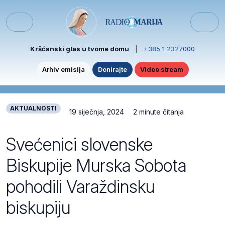
Skip to content
Skip to footer
Menu
Kršćanski glas u tvome domu
|
+385 1 2327000
Arhiv emisija
Donirajte
Video stream
AKTUALNOSTI
19 siječnja, 2024
2 minute čitanja
Svećenici slovenske
Biskupije Murska Sobota
pohodili Varaždinsku
biskupiju