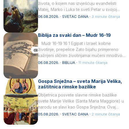
života, o kojem nas izvješćuju evanđelisti
Matej, Marko i Luka te sveti Petar u svojoj
drugoj…
06.08.2026. · SVETAC DANA ·
3 minute čitanja
Biblija za svaki dan – Mudr 16-19
Mudr 16-19 16 1 Egipat i Izrael: kobne
životinje, prepelice Zato bijahu primjereno
kažnjeni sličnim životinjamai mučeni mnoštvom
kukaca.2 A narod…
06.08.2026. · BIBLIJA ·
11 minute čitanja
Gospa Snježna – sveta Marija Velika,
zaštitnica rimske bazilike
Obljetnica posvete slavne rimske bazilike
svete Marije Velike (Santa Maria Maggiore) u
narodu se slavi kao Gospa Snježna. Ovaj
naziv, Sancta Maria…
05.08.2026. · SVETAC DANA ·
2 minute čitanja