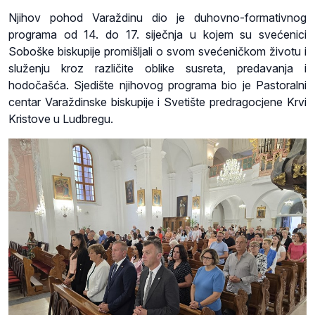
Njihov pohod Varaždinu dio je duhovno-formativnog
programa od 14. do 17. siječnja u kojem su svećenici
Soboške biskupije promišljali o svom svećeničkom životu i
služenju kroz različite oblike susreta, predavanja i
hodočašća. Sjedište njihovog programa bio je Pastoralni
centar Varaždinske biskupije i Svetište predragocjene Krvi
Kristove u Ludbregu.