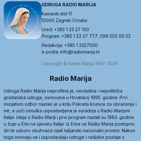
UDRUGA RADIO MARIJA
Kameniti stol 11
10000 Zagreb Croatia
Ured: +385 1 23 27 100
Program: +385 1 23 27 777; 099 502 00 52
Redakcija: +385 1 2327000
e-pošta: info@radiomarija.hr
Copyright © Radio Marija 1997-2026
Radio Marija
Udruga Radio Marija neprofitna je, nevladina i nepolitička
građanska udruga, osnovana u Hrvatskoj 1995. godine. Prvi
inicijativni odbor nastao je u krilu Pokreta krunice za obraćenje i
mir, a uoči osnutka uspostavljena je suradnja s Radio Marijom
Italije. Ideja o Radio Mariji i prvi program nastali su 1983. godine
u župi u Erbi na sjeveru Italije. Iz Erbe se Radio Marija postupno
širi te uskoro obuhvaća cijeli talijanski nacionalni prostor. Nakon
toga osnivaju se i uspostavljaju udruge i radijske postaje s