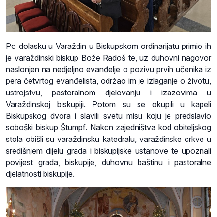
Po dolasku u Varaždin u Biskupskom ordinarijatu primio ih
je varaždinski biskup Bože Radoš te, uz duhovni nagovor
naslonjen na nedjeljno evanđelje o pozivu prvih učenika iz
pera četvrtog evanđelista, održao im je izlaganje o životu,
ustrojstvu, pastoralnom djelovanju i izazovima u
Varaždinskoj biskupiji. Potom su se okupili u kapeli
Biskupskog dvora i slavili svetu misu koju je predslavio
soboški biskup Štumpf. Nakon zajedništva kod obiteljskog
stola obišli su varaždinsku katedralu, varaždinske crkve u
središnjem dijelu grada i biskupijske ustanove te upoznali
povijest grada, biskupije, duhovnu baštinu i pastoralne
djelatnosti biskupije.