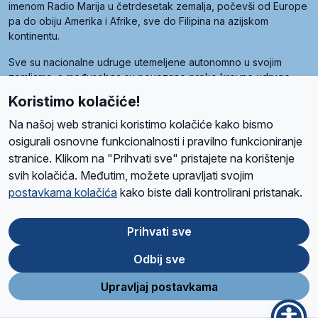
imenom Radio Marija u četrdesetak zemalja, počevši od Europe
pa do obiju Amerika i Afrike, sve do Filipina na azijskom
kontinentu.
Sve su nacionalne udruge utemeljene autonomno u svojim
zemljama, a međusobna su povezane preko krovne udruge
pod nazivom Svjetska obitelj Radio Marije (World Family of
Koristimo kolačiće!
Radio Maria). Svjetsku obitelj utemeljilo je sedam članica, među
kojima je i hrvatska Udruga Radio Marija.
Na našoj web stranici koristimo kolačiće kako bismo
osigurali osnovne funkcionalnosti i pravilno funkcioniranje
stranice. Klikom na "Prihvati sve" pristajete na korištenje
svih kolačića. Međutim, možete upravljati svojim
O nama
Radio
Program
Volonteri
Prijatelji
Kontakt
Pravila privatnosti
postavkama kolačića
kako biste dali kontrolirani pristanak.
Kolačići
Uvjeti korištenja
Ova stranica je zaštićena Google reCAPTCHA sustavom
Prihvati sve
Odbij sve
App
Google
Store
Play
Upravljaj postavkama
Design and development
SIK
&
C-Tel