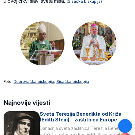
u ovoj crkvi slavi sveta misa.
(
Sisačka biskupija
)
Foto:
Dubrovačka biskupija
;
Sisačka biskupija
Najnovije vijesti
Sveta Terezija Benedikta od Križa
(Edith Stein) – zaštitnica Europe
Današnja sveta zaštitnica Terezija Benedikta
od Križa rođena je kao Edith Stein, najmlađe,