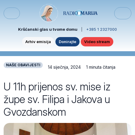
Skip to content
Skip to footer
Menu
Kršćanski glas u tvome domu
|
+385 1 2327000
Arhiv emisija
Donirajte
Video stream
NAŠE OBAVIJESTI
14 siječnja, 2024
1 minuta čitanja
U 11h prijenos sv. mise iz
župe sv. Filipa i Jakova u
Gvozdanskom