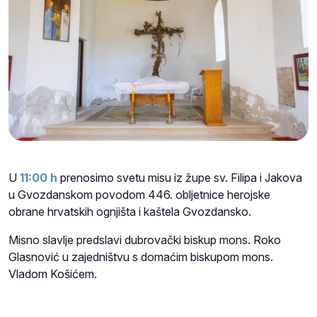
U
11
:00 h
prenosimo svetu misu iz župe sv. Filipa i Jakova
u Gvozdanskom povodom 446. obljetnice herojske
obrane hrvatskih ognjišta i kaštela Gvozdansko.
Misno slavlje predslavi dubrovački biskup mons. Roko
Glasnović u zajedništvu s domaćim biskupom mons.
Vladom Košićem.