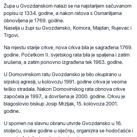
Župa u Gvozdanskom nalazi se na najstarijem sačuvanom
popisu iz 1334. godine, a nakon ratova s Osmanlijama
obnovljena je 1769. godine.
Naselja u župi su Gvozdansko, Komora, Majdan, Rujevac i
Trgovi.
Na mjestu starije crkve, nova crkva bila je sagrađena 1769.
godine. Početkom II. svjetskog rata bila je spaljena i zatim
srušena, a zatim ponovno izgrađena tek 1963. godine.
U Domovinskom ratu Gvozdansko je bilo okupirano u
srpskoj agresiji, u kolovozu 1991. godine crkva je veoma
teško stradala. Nakon Domovinskog rata obnova crkve
započela je 1997., a dovršena je 2000. godine. Crkvu je
blagoslovio biskup Josip Mrzljak, 15. kolovoza 2001.
godine.
U spomen na slavnu obranu utvrde Gvozdansko u 16.
stoljeću, svake godine u siječnju, organizira se hodočašće i