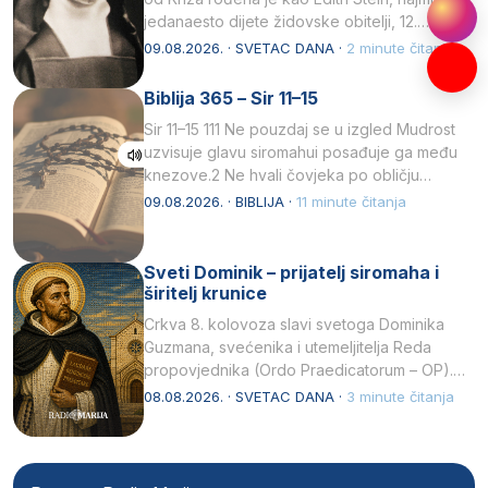
jedanaesto dijete židovske obitelji, 12.
listopada 1891, u Wrocławu…
09.08.2026. · SVETAC DANA ·
2 minute čitanja
Biblija 365 – Sir 11–15
Sir 11–15 111 Ne pouzdaj se u izgled Mudrost
uzvisuje glavu siromahui posađuje ga među
knezove.2 Ne hvali čovjeka po obličju
njegovui…
09.08.2026. · BIBLIJA ·
11 minute čitanja
Sveti Dominik – prijatelj siromaha i
širitelj krunice
Crkva 8. kolovoza slavi svetoga Dominika
Guzmana, svećenika i utemeljitelja Reda
propovjednika (Ordo Praedicatorum – OP).
Svojim životom, dubokom ljubavlju prema
08.08.2026. · SVETAC DANA ·
3 minute čitanja
Kristu…