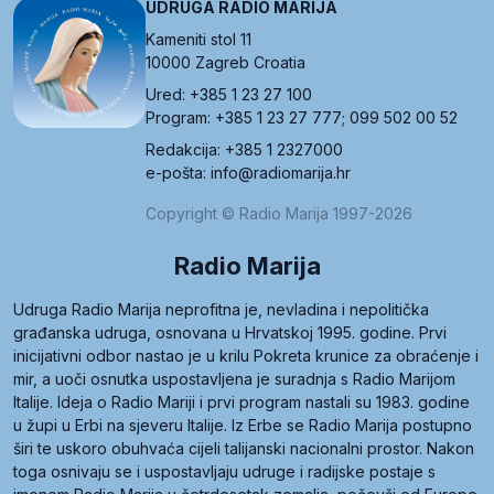
UDRUGA RADIO MARIJA
Kameniti stol 11
10000 Zagreb Croatia
Ured: +385 1 23 27 100
Program: +385 1 23 27 777; 099 502 00 52
Redakcija: +385 1 2327000
e-pošta: info@radiomarija.hr
Copyright © Radio Marija 1997-2026
Radio Marija
Udruga Radio Marija neprofitna je, nevladina i nepolitička
građanska udruga, osnovana u Hrvatskoj 1995. godine. Prvi
inicijativni odbor nastao je u krilu Pokreta krunice za obraćenje i
mir, a uoči osnutka uspostavljena je suradnja s Radio Marijom
Italije. Ideja o Radio Mariji i prvi program nastali su 1983. godine
u župi u Erbi na sjeveru Italije. Iz Erbe se Radio Marija postupno
širi te uskoro obuhvaća cijeli talijanski nacionalni prostor. Nakon
toga osnivaju se i uspostavljaju udruge i radijske postaje s