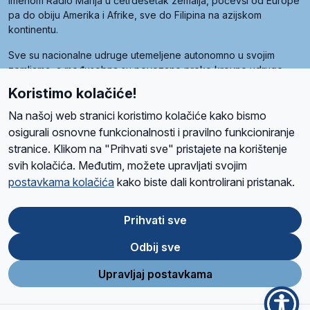
imenom Radio Marija u četrdesetak zemalja, počevši od Europe
pa do obiju Amerika i Afrike, sve do Filipina na azijskom
kontinentu.
Sve su nacionalne udruge utemeljene autonomno u svojim
zemljama, a međusobna su povezane preko krovne udruge
pod nazivom Svjetska obitelj Radio Marije (World Family of
Koristimo kolačiće!
Radio Maria). Svjetsku obitelj utemeljilo je sedam članica, među
kojima je i hrvatska Udruga Radio Marija.
Na našoj web stranici koristimo kolačiće kako bismo
osigurali osnovne funkcionalnosti i pravilno funkcioniranje
stranice. Klikom na "Prihvati sve" pristajete na korištenje
svih kolačića. Međutim, možete upravljati svojim
O nama
Radio
Program
Volonteri
Prijatelji
Kontakt
Pravila privatnosti
postavkama kolačića
kako biste dali kontrolirani pristanak.
Kolačići
Uvjeti korištenja
Ova stranica je zaštićena Google reCAPTCHA sustavom
Prihvati sve
Odbij sve
App
Google
Store
Play
Upravljaj postavkama
Design and development
SIK
&
C-Tel