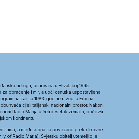
građanska udruga, osnovana u Hrvatskoj 1995.
ce za obraćenje i mir, a uoči osnutka uspostavljena
 program nastali su 1983. godine u župi u Erbi na
 obuhvaća cijeli talijanski nacionalni prostor. Nakon
 imenom Radio Marija u četrdesetak zemalja, počevši
ijskom kontinentu.
zemljama, a međusobna su povezane preko krovne
y of Radio Maria). Svjetsku obitelj utemeljilo je