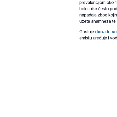
prevalencijom oko 14
bolesnika često podc
napadaja zbog kojih s
uzeta anamneza te 
Gostuje
doc. dr. s
emisiju uređuje i vo