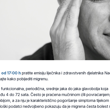
a od 17:00 h
pratite emisiju liječnika i zdravstvenih djelatnika 
jte kako pobijediti migrenu.
 funkcionalna, periodična, srednje jaka do jaka glavobolja koja
među 4 do 72 sata. Često je praćena mučninom i/ili povraćanjem
bijom, a za nju je karakteristično pogoršanje simptoma tijekom 
ološki podatci nedvojbeno pokazuju da je migrena česta bolest 