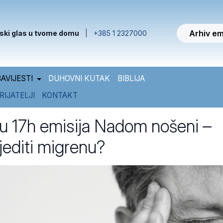
Arhiv em
ski glas u tvome domu
|
+385 1 2327000
AVIJESTI
DUHOVNI KUTAK
BIBLIJA
RIJATELJI
KONTAKT
 17h emisija Nadom nošeni –
jediti migrenu?