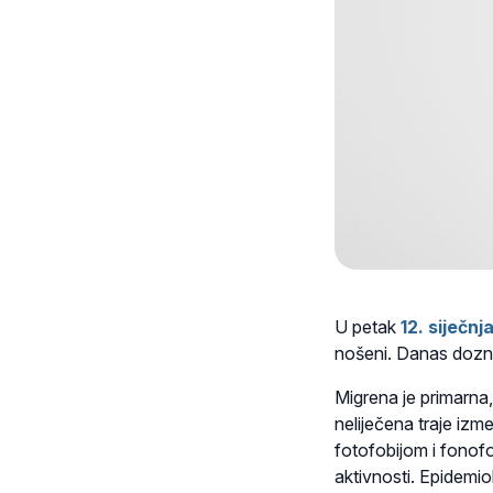
U petak
12
. siječnj
nošeni. Danas dozna
Migrena je primarna,
neliječena traje iz
fotofobijom i fonofo
aktivnosti. Epidemi