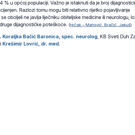
 % u općoj populaciji. Važno je istaknuti da je broj dijagnostici
ijenjen. Razlozi tomu mogu biti relativno rijetko pojavljivanje
e oboljeli ne javlja liječniku obiteljske medicine ili neurologu, l
druge dijagnostičke poteškoće.
(
Hrčak – Mahović, Bračić, Jakuš
)
c. Koraljka Bačić Baronica, spec. neurolog
, KB Sveti Duh Z
di
Krešimir Lovrić, dr. med
.