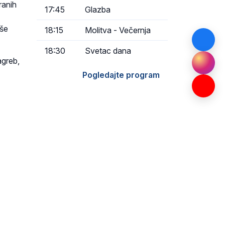
ranih
17:45
Glazba
oše
18:15
Molitva - Večernja
18:30
Svetac dana
agreb,
Pogledajte program