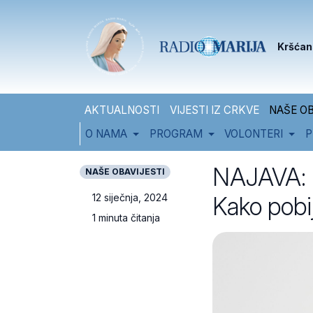
Skip to content
Skip to footer
Kršćan
AKTUALNOSTI
VIJESTI IZ CRKVE
NAŠE OB
O NAMA
PROGRAM
VOLONTERI
P
NAJAVA: u
NAŠE OBAVIJESTI
Kako pobi
12 siječnja, 2024
1 minuta čitanja