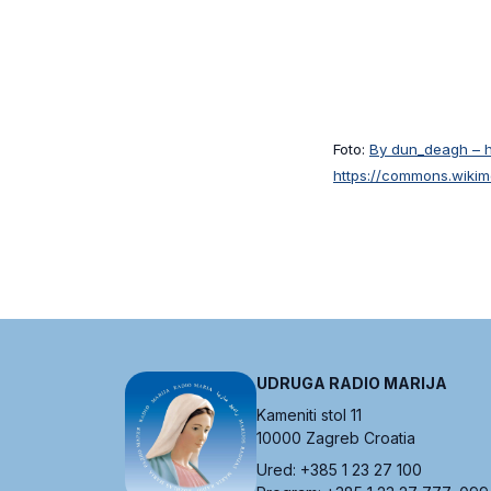
Foto:
By dun_deagh – h
https://commons.wikim
UDRUGA RADIO MARIJA
Kameniti stol 11
10000 Zagreb Croatia
Ured: +385 1 23 27 100