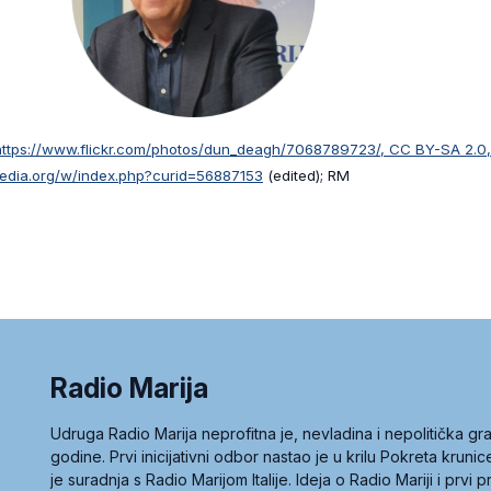
ttps://www.flickr.com/photos/dun_deagh/7068789723/, CC BY-SA 2.0,
edia.org/w/index.php?curid=56887153
(edited); RM
Radio Marija
Udruga Radio Marija neprofitna je, nevladina i nepolitička 
godine. Prvi inicijativni odbor nastao je u krilu Pokreta kruni
je suradnja s Radio Marijom Italije. Ideja o Radio Mariji i prvi