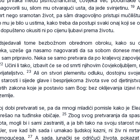
 od prvaka među pismoznancima, čovjeka već poodmakle do
19
agovorili su, silom mu otvarajući usta, da jede svinjetinu.
Al
mrt nego sramotan život, pa sâm dragovoljno pristupi mučilišt
to mu je bilo u ustima, kako treba da postupi svaki onaj koji se
dopušteno okusiti ni po cijenu ljubavi prema životu.
dsjedavali tome bezbožnom obrednom obroku, kako su 
jeka, uzeše ga nasamo nagovarati da sa sobom donese mes
 je sam pripravio. Neka se samo pretvara da po kraljevoj zapovij
22
Učini li tako, izbavit će se od smrti njihovim čovjekoljubljem,
23
ijateljstvo.
Ali on stvori plemenitu odluku, dostojnu svoje
tarosti i sijede glave i besprijekorna života sve od djetinjstva
ih zakona koje je postavio sam Bog: bez oklijevanja izjavi 
zemlje.
j dobi pretvarati se, pa da mnogi mladići pomisle kako je Ele
25
rešao na tuđinske običaje.
Zbog svog pretvaranja da spa
ta, mogli bi i sami zastraniti, a ja bih tako na svoju starost 
er, sve kad bih sada i umakao ljudskoj kazni, ni živ ni mrt
27
vemogućega.
A sada, junački se odričući života, pokaza