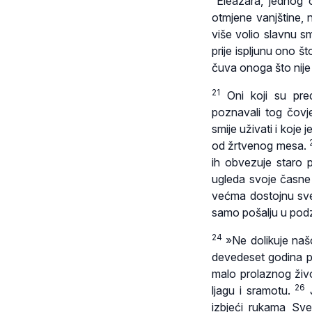
“
Eleazara, jednog
otmjene vanjštine, n
više volio slavnu s
prije ispljunu ono š
čuva onoga što nije 
21
Oni koji su pre
poznavali tog čov
smije uživati i koje
od žrtvenog mesa.
ih obvezuje staro pr
ugleda svoje časne s
većma dostojnu svet
samo pošalju u pod
24
»Ne dolikuje našo
devedeset godina p
malo prolaznog živo
26
ljagu i sramotu.
J
izbjeći rukama S