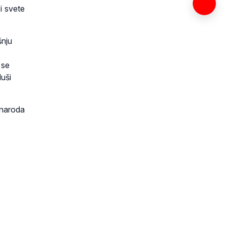
i svete
šnju
 se
duši
 naroda