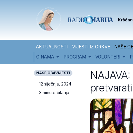
Skip to content
Skip to footer
Kršćan
AKTUALNOSTI
VIJESTI IZ CRKVE
NAŠE OB
O NAMA
PROGRAM
VOLONTERI
P
NAJAVA: O
NAŠE OBAVIJESTI
pretvarat
12 siječnja, 2024
3 minute čitanja