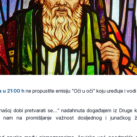
a u
21:00 h
ne propustite emisiju “Oči u oči” koju uređuje i vod
 našoj dobi pretvarati se…“ nadahnuta događajem iz Druge k
 nam na promišljanje važnost dosljednog i junačkog živ