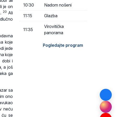
bi ali
10:30
Nadom nošeni
i je on
20
u.
Ali
11:15
Glazba
 odlučno
Virovitička
11:35
panorama
odavna
a koje
Pogledajte program
edi jede
 na koje
 dobi i
, a još
neka ga
azar sa
sim ono
navukao
av neću
t ću se