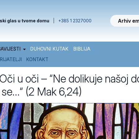
Arhiv em
ski glas u tvome domu
|
+385 1 2327000
AVIJESTI
DUHOVNI KUTAK
BIBLIJA
RIJATELJI
KONTAKT
či u oči – “Ne dolikuje našoj d
i se…“ (2 Mak 6,24)