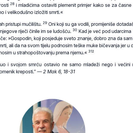
28
rosti
i mladićima ostaviti plemenit primjer kako se za časne 
 i velikodušno izložiti smrti.«
29
h pristupi mučilištu.
Oni koji su ga vodili, promijeniše dotada
30
njegove riječi činile im se ludošću.
Kad je već pod udarcima
eče: »Gospodin, koji posjeduje sveto znanje, dobro zna da sam
rti, ali da na svom tijelu podnosim teške muke bičevanja jer u 
31ž
nosim u strahopoštovanju prema njemu.«
nuo i svojom smrću ostavio ne samo mladeži nego i većini
spomenik kreposti
.
” —
2 Mak 6, 18-31