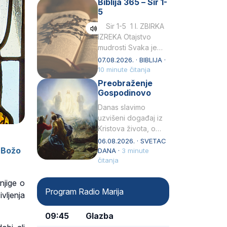
Biblija 365 – Sir 1-
rođenjem Grk.
5
Obnovio je odnose s
afričkim…
Sir 1-5 1 I. ZBIRKA
IZREKA Otajstvo
mudrosti Svaka je
mudrost od Gospoda
07.08.2026. · BIBLIJA ·
i s njime je dovijeka.2
10 minute čitanja
Tko će…
Preobraženje
Gospodinovo
Danas slavimo
uzvišeni događaj iz
Kristova života, o
kojem nas izvješćuju
06.08.2026. · SVETAC
i
Božo
evanđelisti Matej,
DANA ·
3 minute
Marko i Luka te sveti
čitanja
Petar u svojoj
drugoj…
njige o
Program Radio Marija
ljenja
09:45
Glazba