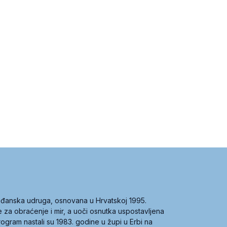
građanska udruga, osnovana u Hrvatskoj 1995.
ce za obraćenje i mir, a uoči osnutka uspostavljena
 program nastali su 1983. godine u župi u Erbi na