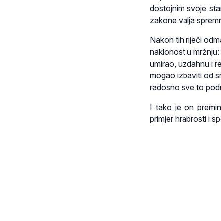
dostojnim svoje sta
zakone valja spremno
Nakon tih riječi odma
naklonost u mržnju: 
umirao, uzdahnu i r
mogao izbaviti od sm
radosno sve to pod
I tako je on premi
primjer hrabrosti i 