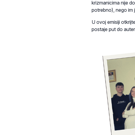
krizmanicima nije dov
potrebno), nego im j
U ovoj emisiji otkri
postaje put do aute