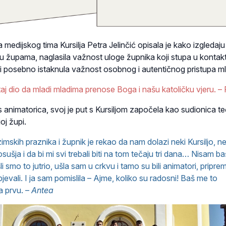
a medijskog tima Kursilja Petra Jelinčić opisala je kako izgledaju
 u župama, naglasila važnost uloge župnika koji stupa u kontak
a i posebno istaknula važnost osobnog i autentičnog pristupa m
 taj dio da mladi mladima prenose Boga i našu katoličku vjeru. –
 animatorica, svoj je put s Kursiljom započela kao sudionica te
oj župi.
zimskih praznika i župnik je rekao da nam dolazi neki Kursiljo, ne
sušja i da bi mi svi trebali biti na tom tečaju tri dana… Nisam b
li smo to jutrio, ušla sam u crkvu i tamo su bili animatori, priprem
, pjevali. I ja sam pomislila – Ajme, koliko su radosni! Baš me to
a prvu. –
Antea