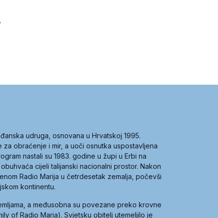
.
građanska udruga, osnovana u Hrvatskoj 1995.
ce za obraćenje i mir, a uoči osnutka uspostavljena
 program nastali su 1983. godine u župi u Erbi na
 obuhvaća cijeli talijanski nacionalni prostor. Nakon
 imenom Radio Marija u četrdesetak zemalja, počevši
ijskom kontinentu.
zemljama, a međusobna su povezane preko krovne
y of Radio Maria). Svjetsku obitelj utemeljilo je