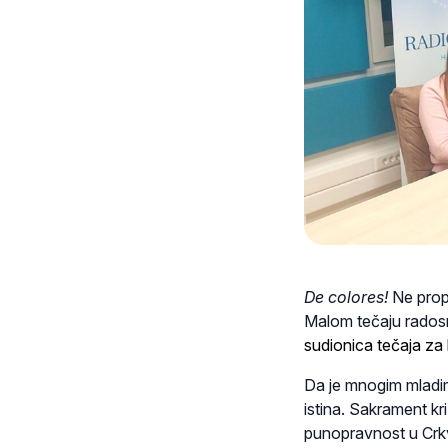
De colores!
Ne prop
Malom tečaju rados
sudionica tečaja za
Da je mnogim mladima
istina. Sakrament kr
punopravnost u Crkvi