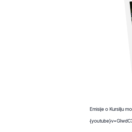
Emisije o Kursilju m
{youtube}v=GlwdC