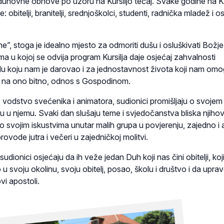
uhovne obnove po uzoru na Kursiljo tečaj. Svake godine na K
e: obitelji, branitelji, srednjoškolci, studenti, radnička mladež i 
ine”, stoga je idealno mjesto za odmoriti dušu i osluškivati Božje
a u kojoj se odvija program Kursilja daje osjećaj zahvalnosti
u koju nam je darovao i za jednostavnost života koji nam om
 na ono bitno, odnos s Gospodinom.
 vodstvo svećenika i animatora, sudionici promišljaju o svojem
ju u njemu. Svaki dan slušaju teme i svjedočanstva bliska njih
o svojim iskustvima unutar malih grupa u povjerenju, zajedno i 
provode jutra i večeri u zajedničkoj molitvi.
dionici osjećaju da ih veže jedan Duh koji nas čini obitelji, koji
 u svoju okolinu, svoju obitelj, posao, školu i društvo i da upra
i apostoli.