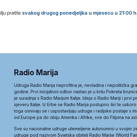
lju pratite
svakog drugog ponedjeljka u mjesecu u 21:00 h
Radio Marija
Udruga Radio Marija neprofitna je, nevladina i nepolitička 
godine. Prvi inicijativni odbor nastao je u krilu Pokreta kruni
je suradnja s Radio Marijom Italije. Ideja o Radio Mariji i prvi
sjeveru Italije. Iz Erbe se Radio Marija postupno širi te uskoro
toga osnivaju se i uspostavljaju udruge i radijske postaje s
od Europe pa do obiju Amerika i Afrike, sve do Filipina na az
Sve su nacionalne udruge utemeljene autonomno u svojim 
udruge pod nazivom Svjetska obitelj Radio Marije (World Famil