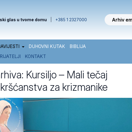
Arhiv em
ski glas u tvome domu
|
+385 1 2327000
AVIJESTI
DUHOVNI KUTAK
BIBLIJA
RIJATELJI
KONTAKT
rhiva: Kursiljo – Mali tečaj
kršćanstva za krizmanike