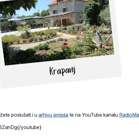
ožete poslušati i u
arhivu emisija
te na YouTube kanalu
RadioMa
3ZanDg{/youtube}