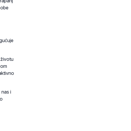
rapanj
osobe
ogućuje
 životu
ovom
aktivno
 nas i
vo