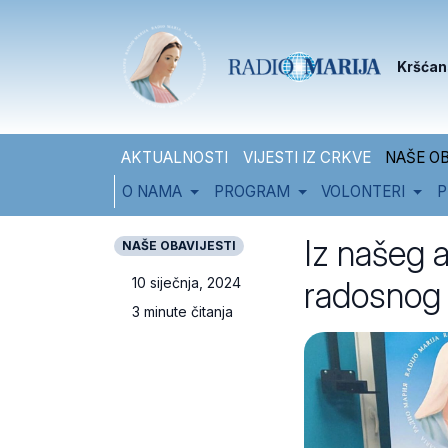
Skip to content
Skip to footer
Kršćan
AKTUALNOSTI
VIJESTI IZ CRKVE
NAŠE OB
O NAMA
PROGRAM
VOLONTERI
P
Iz našeg a
NAŠE OBAVIJESTI
radosnog 
10 siječnja, 2024
3 minute čitanja