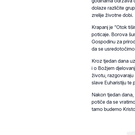
godinama održava d
dolaze različite grup
zrelije životne dobi.
Krapanj je “Otok tiš
poticaje. Borova šum
Gospodinu za prirod
da se usredotočimo
Kroz tjedan dana uz
i o Božjem djelovan
životu, razgovaraju 
slave Euharistiju te 
Nakon tjedan dana, su
potiče da se vratimo
tamo budemo Kristov