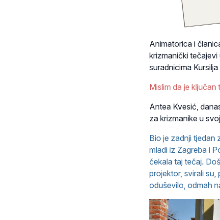
Animatorica i članic
krizmanički tečajevi
suradnicima Kursilj
Mislim da je ključan
Antea Kvesić, danas
za krizmanike u svoj
Bio je zadnji tjedan 
mladi iz Zagreba i Po
čekala taj tečaj. Doš
projektor, svirali su
oduševilo, odmah n