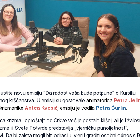
ustite novu emisiju
“Da
radost
vaša bude potpuna”
o Kursilju –
nog kršćanstva.
U emisiji su gostovale
animatorica
Petra Jeli
 krizmanike
Antea Kvesić
; emisiju je vodila
Petra Ćurlin
.
 krizma „oproštaj“ od Crkve već je postalo klišej, ali je i žalo
izme ili Svete Potvrde predstavlja „vjerničku punoljetnost“,
. Da bi zaista mogli biti odrasli u vjeri i graditi osobni odnos s