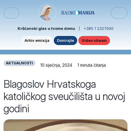
Skip to content
Skip to footer
Menu
Kršćanski glas u tvome domu
|
+385 1 2327000
Arhiv emisija
Donirajte
Video stream
AKTUALNOSTI
10 siječnja, 2024
1 minuta čitanja
Blagoslov Hrvatskoga
katoličkog sveučilišta u novoj
godini