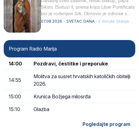
Današnji sveti zaštitnik, rimski biskup, papa
Siksto (Sixtus) II, prema knjizi Liber Pontificalis
bio je rođenjem Grk. Obnovio je odnose s
afričkim…
07.08.2026. · SVETAC DANA ·
2 minute čitanja
Program Radio Marija
14:00
Pozdravi, čestitke i preporuke
Molitva za susret hrvatskih katoličkih obitelji
14:55
2026.
15:00
Krunica Božjega milosrđa
15:10
Glazba
Pogledajte program