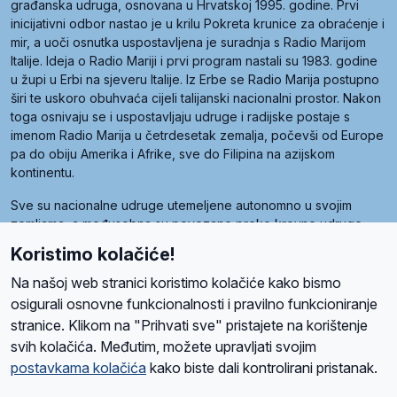
građanska udruga, osnovana u Hrvatskoj 1995. godine. Prvi
inicijativni odbor nastao je u krilu Pokreta krunice za obraćenje i
mir, a uoči osnutka uspostavljena je suradnja s Radio Marijom
Italije. Ideja o Radio Mariji i prvi program nastali su 1983. godine
u župi u Erbi na sjeveru Italije. Iz Erbe se Radio Marija postupno
širi te uskoro obuhvaća cijeli talijanski nacionalni prostor. Nakon
toga osnivaju se i uspostavljaju udruge i radijske postaje s
imenom Radio Marija u četrdesetak zemalja, počevši od Europe
pa do obiju Amerika i Afrike, sve do Filipina na azijskom
kontinentu.
Sve su nacionalne udruge utemeljene autonomno u svojim
zemljama, a međusobna su povezane preko krovne udruge
pod nazivom Svjetska obitelj Radio Marije (World Family of
Koristimo kolačiće!
Radio Maria). Svjetsku obitelj utemeljilo je sedam članica, među
kojima je i hrvatska Udruga Radio Marija.
Na našoj web stranici koristimo kolačiće kako bismo
osigurali osnovne funkcionalnosti i pravilno funkcioniranje
stranice. Klikom na "Prihvati sve" pristajete na korištenje
svih kolačića. Međutim, možete upravljati svojim
O nama
Radio
Program
Volonteri
Prijatelji
Kontakt
Pravila privatnosti
postavkama kolačića
kako biste dali kontrolirani pristanak.
Kolačići
Uvjeti korištenja