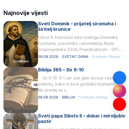
Najnovije vijesti
Sveti Dominik – prijatelj siromaha i
širitelj krunice
Crkva 8. kolovoza slavi svetoga Dominika
Guzmana, svećenika i utemeljitelja Reda
propovjednika (Ordo Praedicatorum – OP).
Svojim životom, dubokom ljubavlju prema
08.08.2026. · SVETAC DANA ·
3 minute čitanja
Kristu…
Biblija 365 – Sir 6-10
Sir 6-10 6 1 Jer zao glas donosi zazor i
sramotu, kako to biva grešniku licemjernom.2
Ne predaj se u…
08.08.2026. · BIBLIJA ·
11 minute čitanja
Sveti papa Siksto II – dobar i miroljubiv
pastir