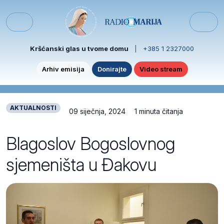
Skip to content
Skip to footer
Menu
Kršćanski glas u tvome domu
|
+385 1 2327000
Arhiv emisija
Donirajte
Video stream
AKTUALNOSTI
09 siječnja, 2024
1 minuta čitanja
Blagoslov Bogoslovnog
sjemeništa u Đakovu