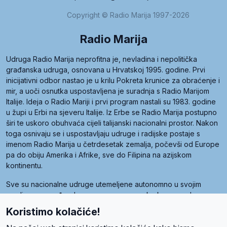
Copyright © Radio Marija 1997-2026
Radio Marija
Udruga Radio Marija neprofitna je, nevladina i nepolitička
građanska udruga, osnovana u Hrvatskoj 1995. godine. Prvi
inicijativni odbor nastao je u krilu Pokreta krunice za obraćenje i
mir, a uoči osnutka uspostavljena je suradnja s Radio Marijom
Italije. Ideja o Radio Mariji i prvi program nastali su 1983. godine
u župi u Erbi na sjeveru Italije. Iz Erbe se Radio Marija postupno
širi te uskoro obuhvaća cijeli talijanski nacionalni prostor. Nakon
toga osnivaju se i uspostavljaju udruge i radijske postaje s
imenom Radio Marija u četrdesetak zemalja, počevši od Europe
pa do obiju Amerika i Afrike, sve do Filipina na azijskom
kontinentu.
Sve su nacionalne udruge utemeljene autonomno u svojim
zemljama, a međusobna su povezane preko krovne udruge
pod nazivom Svjetska obitelj Radio Marije (World Family of
Koristimo kolačiće!
Radio Maria). Svjetsku obitelj utemeljilo je sedam članica, među
kojima je i hrvatska Udruga Radio Marija.