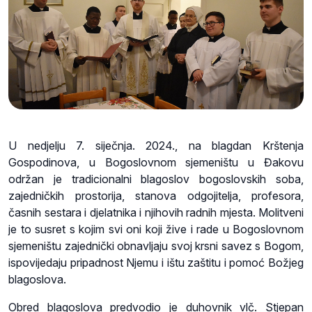
U nedjelju 7. siječnja. 2024., na blagdan Krštenja
Gospodinova, u Bogoslovnom sjemeništu u Đakovu
održan je tradicionalni blagoslov bogoslovskih soba,
zajedničkih prostorija, stanova odgojitelja, profesora,
časnih sestara i djelatnika i njihovih radnih mjesta. Molitveni
je to susret s kojim svi oni koji žive i rade u Bogoslovnom
sjemeništu zajednički obnavljaju svoj krsni savez s Bogom,
ispovijedaju pripadnost Njemu i ištu zaštitu i pomoć Božjeg
blagoslova.
Obred blagoslova predvodio je duhovnik vlč. Stjepan