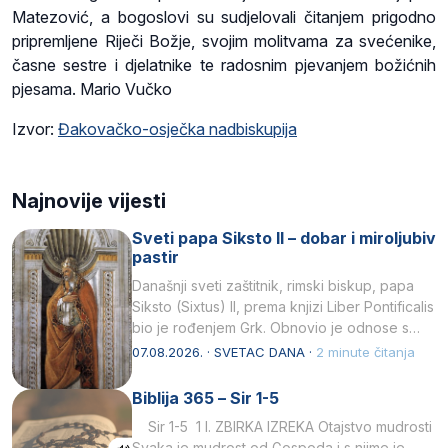
Matezović, a bogoslovi su sudjelovali čitanjem prigodno
pripremljene Riječi Božje, svojim molitvama za svećenike,
časne sestre i djelatnike te radosnim pjevanjem božićnih
pjesama. Mario Vučko
Izvor:
Đakovačko-osječka nadbiskupija
Najnovije vijesti
Sveti papa Siksto II – dobar i miroljubiv
pastir
Današnji sveti zaštitnik, rimski biskup, papa
Siksto (Sixtus) II, prema knjizi Liber Pontificalis
bio je rođenjem Grk. Obnovio je odnose s
afričkim…
07.08.2026. · SVETAC DANA ·
2 minute čitanja
Biblija 365 – Sir 1-5
Sir 1-5 1 I. ZBIRKA IZREKA Otajstvo mudrosti
Svaka je mudrost od Gospoda i s njime je