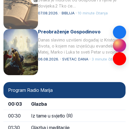
dovijeka.2 Tko će…
07.08.2026. · BIBLIJA ·
10 minute čitanja
Preobraženje Gospodinovo
Danas slavimo uzvišeni događaj iz Kristova
života, o kojem nas izvješćuju evanđelisti
Matej, Marko i Luka te sveti Petar u svojoj
drugoj…
06.08.2026. · SVETAC DANA ·
3 minute čitanja
Program Radio Marija
00:03
Glazba
00:30
Iz tame u svjetlo (R)
01:30
Glazba i meditacije