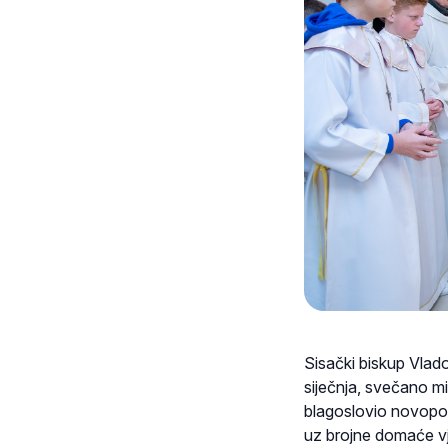
Sisački biskup Vlad
siječnja, svečano mi
blagoslovio novopos
uz brojne domaće vjer