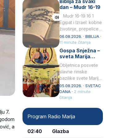
Biblija za svaki
Petar u svojoj
dan – Mudr 16-19
drugoj…
Mudr 16-19 16 1
Egipat i Izrael: kobne
životinje, prepelice
Zato bijahu
06.08.2026. · BIBLIJA ·
primjereno kažnjeni
11 minute čitanja
sličnim životinjamai
Gospa Snježna –
mučeni mnoštvom
sveta Marija
kukaca.2 A narod…
Velika, zaštitnica
Obljetnica posvete
rimske bazilike
slavne rimske
bazilike svete Marije
Velike (Santa Maria
05.08.2026. · SVETAC
Maggiore) u narodu
DANA ·
2 minute
se slavi kao Gospa
čitanja
Snježna. Ovaj naziv,
Sancta Maria…
ju 7.
Program Radio Marija
rigodom
ović, a
02:40
Glazba