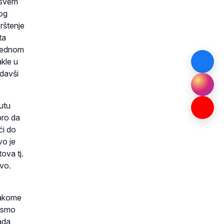
o svem
tog
Krštenje
ta
 jednom
akle u
odavši
utu
bro da
ći do
vo je
tova tj.
tvo.
svakome
o smo
ada