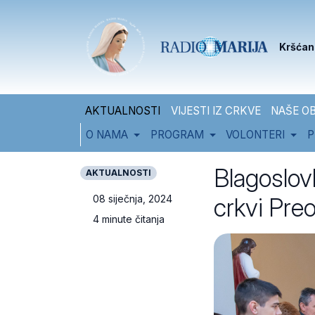
Skip to content
Skip to footer
Kršćan
AKTUALNOSTI
VIJESTI IZ CRKVE
NAŠE OB
O NAMA
PROGRAM
VOLONTERI
P
Blagoslovl
AKTUALNOSTI
crkvi Pre
08 siječnja, 2024
4 minute čitanja