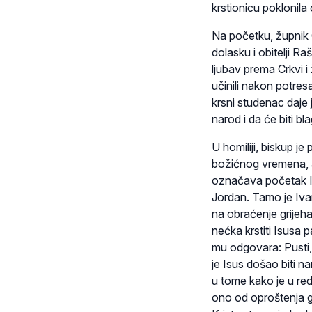
krstionicu poklonila 
Na početku, župnik 
dolasku i obitelji Ra
ljubav prema Crkvi i 
učinili nakon potres
krsni studenac daje
narod i da će biti b
U homiliji, biskup 
božićnog vremena, a
označava početak Isu
Jordan. Tamo je Ivan
na obraćenje grijeha
nećka krstiti Isusa p
mu odgovara: Pusti, 
je Isus došao biti n
u tome kako je u red
ono od oproštenja gr