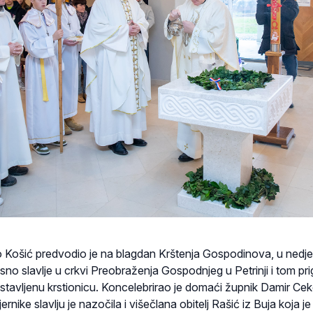
o Košić predvodio je na blagdan Krštenja Gospodinova, u nedjel
sno slavlje u crkvi Preobraženja Gospodnjeg u Petrinji i tom p
tavljenu krstionicu. Koncelebrirao je domaći župnik Damir Cek
nike slavlju je nazočila i višečlana obitelj Rašić iz Buja koja je