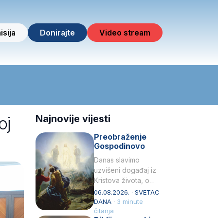
isija
Donirajte
Video stream
oj
Najnovije vijesti
Preobraženje
Gospodinovo
Danas slavimo
uzvišeni događaj iz
Kristova života, o
kojem nas izvješćuju
06.08.2026. · SVETAC
evanđelisti Matej,
DANA ·
3 minute
Marko i Luka te sveti
čitanja