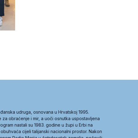
građanska udruga, osnovana u Hrvatskoj 1995.
ce za obraćenje i mir, a uoči osnutka uspostavljena
 program nastali su 1983. godine u župi u Erbi na
 obuhvaća cijeli talijanski nacionalni prostor. Nakon
 imenom Radio Marija u četrdesetak zemalja, počevši