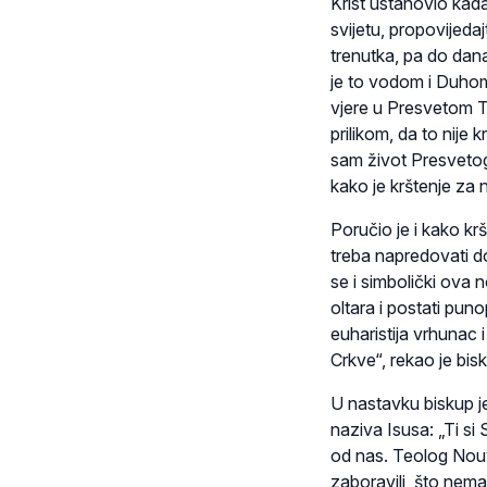
Krist ustanovio kada
svijetu, propovijeda
trenutka, pa do dana
je to vodom i Duhom 
vjere u Presvetom T
prilikom, da to nije
sam život Presvetog
kako je krštenje za 
Poručio je i kako kr
treba napredovati do
se i simbolički ova 
oltara i postati puno
euharistija vrhunac i
Crkve“, rekao je bis
U nastavku biskup je
naziva Isusa: „Ti si 
od nas. Teolog Nouw
zaboravili, što nema