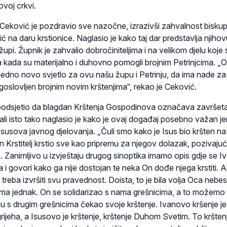
ovoj crkvi.
Ceković je pozdravio sve nazočne, izrazivši zahvalnost bisku
šić na daru krstionice. Naglasio je kako taj dar predstavlja njiho
župi. Župnik je zahvalio dobročiniteljima i na velikom djelu koje 
a kada su materijalno i duhovno pomogli brojnim Petrinjcima. „O
 jedno novo svjetlo za ovu našu župu i Petrinju, da ima nade za
lagoslovljen brojnim novim krštenjima“, rekao je Ceković.
je podsjetio da blagdan Krštenja Gospodinova označava završet
li isto tako naglasio je kako je ovaj događaj posebno važan je
sova javnog djelovanja. „Čuli smo kako je Isus bio kršten na r
 Krstitelj krstio sve kao pripremu za njegov dolazak, pozivajuć
. Zanimljivo u izvještaju drugog sinoptika imamo opis gdje se I
a i govori kako ga nije dostojan te neka On dođe njega krstiti. Al
treba izvršiti svu pravednost. Doista, to je bila volja Oca nebe
ama jednak. On se solidarizao s nama grešnicima, a to možemo vi
u s drugim grešnicima čekao svoje krštenje. Ivanovo kršenje je 
ijeha, a Isusovo je krštenje, krštenje Duhom Svetim. To krštenj