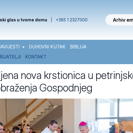
Arhiv em
ski glas u tvome domu
|
+385 1 2327000
AVIJESTI
DUHOVNI KUTAK
BIBLIJA
RIJATELJI
KONTAKT
jena nova krstionica u petrinjsk
obraženja Gospodnjeg