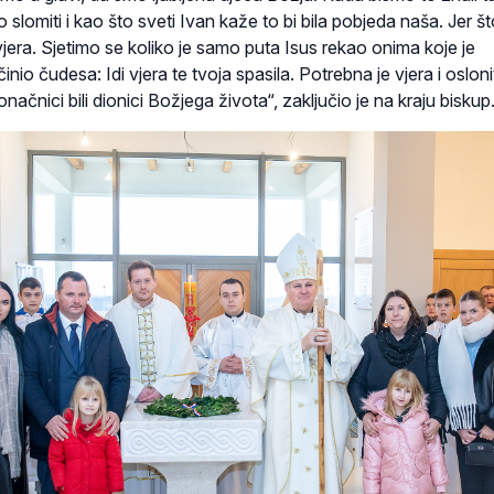
 slomiti i kao što sveti Ivan kaže to bi bila pobjeda naša. Jer št
vjera. Sjetimo se koliko je samo puta Isus rekao onima koje je
činio čudesa: Idi vjera te tvoja spasila. Potrebna je vjera i osloni
ačnici bili dionici Božjega života“, zaključio je na kraju biskup