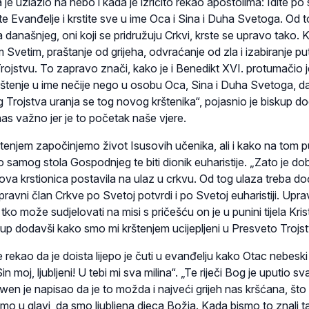
 je uzlazio na nebo i kada je izričito rekao apostolima: Idite p
jte Evanđelje i krstite sve u ime Oca i Sina i Duha Svetoga. Od 
 današnjeg, oni koji se pridružuju Crkvi, krste se upravo tako. 
Svetim, praštanje od grijeha, odvraćanje od zla i izabiranje pu
rojstvu. To zapravo znači, kako je i Benedikt XVI. protumačio
 krštenje u ime nečije nego u osobu Oca, Sina i Duha Svetoga, d
 Trojstva uranja se tog novog krštenika“, pojasnio je biskup d
nas važno jer je to početak naše vjere.
štenjem započinjemo život Isusovih učenika, ali i kako na tom p
 samog stola Gospodnjeg te biti dionik euharistije. „Zato je do
nova krstionica postavila na ulaz u crkvu. Od tog ulaza treba do
pravni član Crkve po Svetoj potvrdi i po Svetoj euharistiji. Upra
 tko može sudjelovati na misi s pričešću on je u punini tijela Kris
kup dodavši kako smo mi krštenjem ucijepljeni u Presveto Trojs
 rekao da je doista lijepo je čuti u evanđelju kako Otac nebeski
Sin moj, ljubljeni! U tebi mi sva milina“. „Te riječi Bog je uputio 
en je napisao da je to možda i najveći grijeh nas kršćana, št
mo u glavi, da smo ljubljena djeca Božja. Kada bismo to znali t