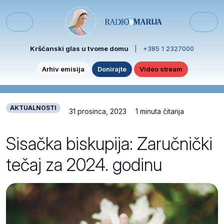
Skip to content
Skip to footer
Menu
Kršćanski glas u tvome domu
|
+385 1 2327000
Arhiv emisija
Donirajte
Video stream
AKTUALNOSTI
31 prosinca, 2023
1 minuta čitanja
Sisačka biskupija: Zaručnički
tečaj za 2024. godinu