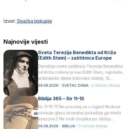
Izvor:
Sisačka biskupija
Najnovije vijesti
Sveta Terezija Benedikta od Križa
(Edith Stein) – zaštitnica Europe
Današnja sveta zaštitnica Terezija Benedikta
od Križa rođena je kao Edith Stein, najmlađe,
jedanaesto dijete židovske obitelji, 12.
listopada 1891, u Wrocławu…
09.08.2026. · SVETAC DANA ·
2 minute čitanja
Biblija 365 – Sir 11–15
Sir 11–15 111 Ne pouzdaj se u izgled Mudrost
uzvisuje glavu siromahui posađuje ga među
knezove.2 Ne hvali čovjeka po obličju
njegovui…
09.08.2026. · BIBLIJA ·
11 minute čitanja