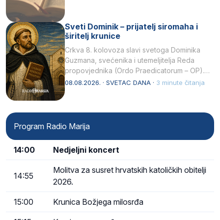
Sveti Dominik – prijatelj siromaha i
širitelj krunice
Crkva 8. kolovoza slavi svetoga Dominika
Guzmana, svećenika i utemeljitelja Reda
propovjednika (Ordo Praedicatorum – OP).
Svojim životom, dubokom ljubavlju prema
08.08.2026. · SVETAC DANA ·
3 minute čitanja
Kristu…
Program Radio Marija
14:00
Nedjeljni koncert
Molitva za susret hrvatskih katoličkih obitelji
14:55
2026.
15:00
Krunica Božjega milosrđa