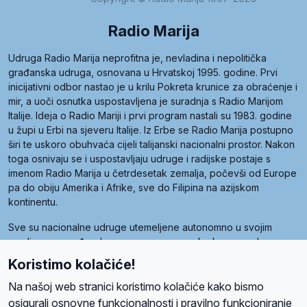
Radio Marija
Udruga Radio Marija neprofitna je, nevladina i nepolitička
građanska udruga, osnovana u Hrvatskoj 1995. godine. Prvi
inicijativni odbor nastao je u krilu Pokreta krunice za obraćenje i
mir, a uoči osnutka uspostavljena je suradnja s Radio Marijom
Italije. Ideja o Radio Mariji i prvi program nastali su 1983. godine
u župi u Erbi na sjeveru Italije. Iz Erbe se Radio Marija postupno
širi te uskoro obuhvaća cijeli talijanski nacionalni prostor. Nakon
toga osnivaju se i uspostavljaju udruge i radijske postaje s
imenom Radio Marija u četrdesetak zemalja, počevši od Europe
pa do obiju Amerika i Afrike, sve do Filipina na azijskom
kontinentu.
Sve su nacionalne udruge utemeljene autonomno u svojim
zemljama, a međusobna su povezane preko krovne udruge
pod nazivom Svjetska obitelj Radio Marije (World Family of
Koristimo kolačiće!
Radio Maria). Svjetsku obitelj utemeljilo je sedam članica, među
kojima je i hrvatska Udruga Radio Marija.
Na našoj web stranici koristimo kolačiće kako bismo
osigurali osnovne funkcionalnosti i pravilno funkcioniranje