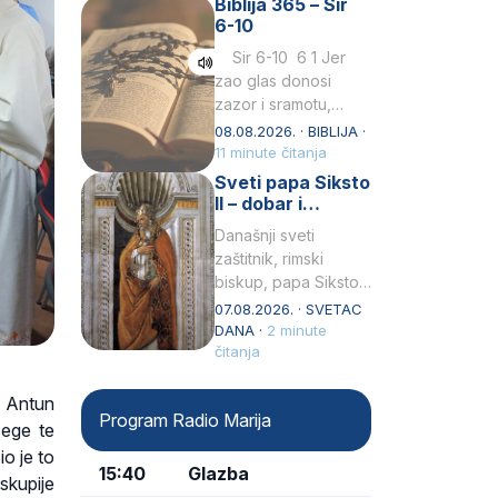
Biblija 365 – Sir
Praedicatorum – OP).
6-10
Svojim životom,
dubokom ljubavlju
Sir 6-10 6 1 Jer
prema Kristu…
zao glas donosi
zazor i sramotu,
kako to biva
08.08.2026. · BIBLIJA ·
grešniku
11 minute čitanja
licemjernom.2 Ne
Sveti papa Siksto
predaj se u…
II – dobar i
miroljubiv pastir
Današnji sveti
zaštitnik, rimski
biskup, papa Siksto
(Sixtus) II, prema
07.08.2026. · SVETAC
knjizi Liber
DANA ·
2 minute
Pontificalis bio je
čitanja
rođenjem Grk.
Obnovio je odnose s
p Antun
Program Radio Marija
afričkim…
žege te
io je to
15:40
Glazba
skupije