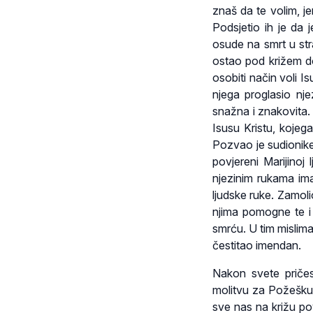
znaš da te volim, jer
Podsjetio ih je da 
osude na smrt u str
ostao pod križem do
osobiti način voli 
njega proglasio nj
snažna i znakovita.
Isusu Kristu, kojeg
Pozvao je sudionike 
povjereni Marijinoj 
njezinim rukama ima
ljudske ruke. Zamoli
njima pomogne te i 
smrću. U tim mislima
čestitao imendan.
Nakon svete pričes
molitvu za Požešku 
sve nas na križu povj