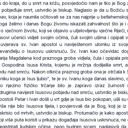
 do kraja, do u smrt na križu, posvjedočio nam je tko je Bog 
a pobjeđuje smrt, ustvrdio je biskup. Naglasio je da u Božiću 
bav, koja je naumila očitovati se za nas najprije u betlehemskoj 
oga želimo i danas Bogu živomu iskazati zahvalnost što je i
 o vječnom životu, koji se objavio u utjelovljenju vječne Riječi,
usovi učenici vidjeli svojim očima, čuli svojim ušima i opipali v
uvjerava sv. Ivan apostol u naviještenom ulomku iz svoj
 evanđelju o Isusovu uskrsnuću. Sv. Ivan kao očevidac do
arija Magdalena kod praznoga groba vidjela, čula i opipala pri
 Gospodina Isusa Krista, kojemu je mržnja dodijelila smrt, 
jedu nad smrću. Nakon otkrića praznog groba ona je otrčala k
iku koga je Isus ljubio“, te je sv. Ivanu koga danas slavimo, d
o njezino fizičko trčanje bilo je zapravo izraz žurnosti 
 drugima navijesti Isusovu pobjedu nad smrću, ustvrdio je bisk
postoli Petar i Ivan došli u vrt gdje je Isus bio pokopan, ušli su
iše nije bilo Isusova tijela, i povjerovali da je Bog, koji je i
skrisio od mrtvih, ustvrdio je biskup. Protumačio je kako apost
koji više puta koristi u prikazu događaja Isusova uskrsnuća, ne 
gistrirati ljudskim očima, nego budnim srcem, naglasivši da