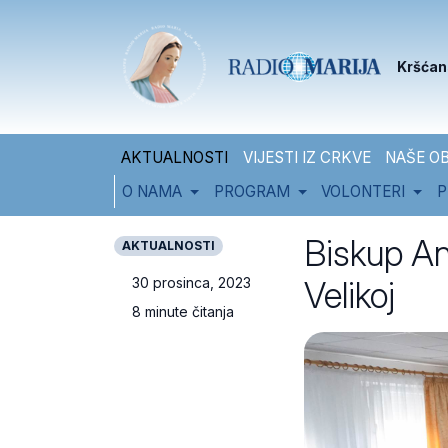
Skip to content
Skip to footer
Kršćan
AKTUALNOSTI
VIJESTI IZ CRKVE
NAŠE OB
O NAMA
PROGRAM
VOLONTERI
P
Biskup An
AKTUALNOSTI
Velikoj
30 prosinca, 2023
8 minute čitanja