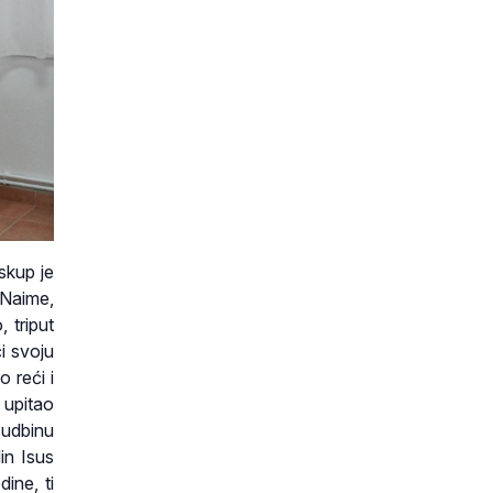
skup je
 Naime,
 triput
i svoju
 reći i
 upitao
sudbinu
in Isus
ine, ti