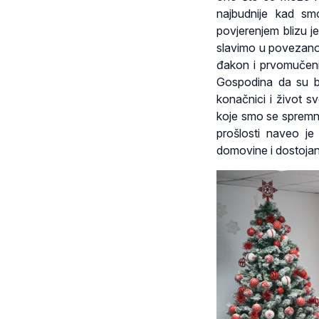
najbudnije kad sm
povjerenjem blizu je
slavimo u povezanos
đakon i prvomučenik
Gospodina da su bil
konačnici i život s
koje smo se spremni 
prošlosti naveo je 
domovine i dostojans