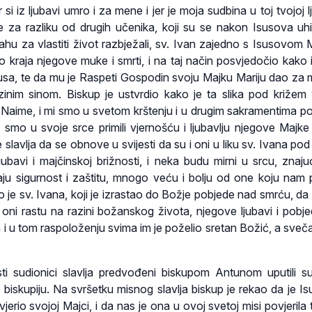
 si iz ljubavi umro i za mene i jer je moja sudbina u toj tvojoj l
je za razliku od drugih učenika, koji su se nakon Isusova uhi
ahu za vlastiti život razbježali, sv. Ivan zajedno s Isusovom
 kraja njegove muke i smrti, i na taj način posvjedočio kako 
Isusa, te da mu je Raspeti Gospodin svoju Majku Mariju dao za 
ezinim sinom. Biskup je ustvrdio kako je ta slika pod križe
 Naime, i mi smo u svetom krštenju i u drugim sakramentima po
a smo u svoje srce primili vjernošću i ljubavlju njegove Majke 
slavlja da se obnove u svijesti da su i oni u liku sv. Ivana pod
ljubavi i majčinskoj brižnosti, i neka budu mirni u srcu, znaju
ju sigurnost i zaštitu, mnogo veću i bolju od one koju nam 
o je sv. Ivana, koji je izrastao do Božje pobjede nad smrću, da 
oni rastu na razini božanskog života, njegove ljubavi i pobj
 i u tom raspoloženju svima im je poželio sretan Božić, a sveča
ti sudionici slavlja predvođeni biskupom Antunom uputili 
biskupiju. Na svršetku misnog slavlja biskup je rekao da je Isu
erio svojoj Majci, i da nas je ona u ovoj svetoj misi povjerila t