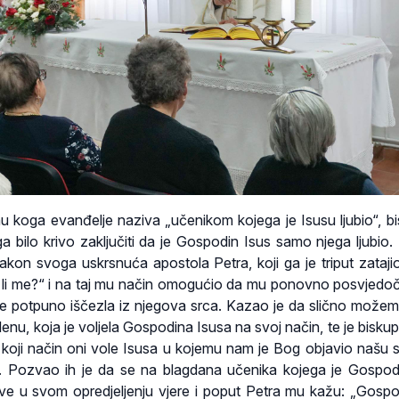
u koga evanđelje naziva „učenikom kojega je Isusu ljubio“, bi
ga bilo krivo zaključiti da je Gospodin Isus samo njega ljubio.
kon svoga uskrsnuća apostola Petra, koji ga je triput zatajio,
iš li me?“ i na taj mu način omogućio da mu ponovno posvjedoč
nije potpuno iščezla iz njegova srca. Kazao je da slično možemo
enu, koja je voljela Gospodina Isusa na svoj način, te je biskup
a koji način oni vole Isusa u kojemu nam je Bog objavio našu 
 Pozvao ih je da se na blagdana učenika kojega je Gospod
ve u svom opredjeljenju vjere i poput Petra mu kažu: „Gospod