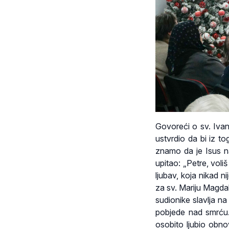
Govoreći o sv. Ivan
ustvrdio da bi iz to
znamo da je Isus na
upitao: „Petre, vol
ljubav, koja nikad 
za sv. Mariju Magdal
sudionike slavlja n
pobjede nad smrću.
osobito ljubio obno