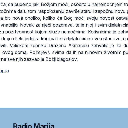
križa, da budemo jaki Božjom moći, osobito u najnemoćnijem tr
azočnima da u tom raspoloženju završe staru i započnu novu 
a biti nova onoliko, koliko će Bog moći svoju novost ostvar
avnateljici Novak za riječi pozdrava, te je njoj i svim djelatni
za požrtvovnost kojom služe nemoćnima. Korisnicima je zahv
ti koju dijele jedni s drugima te s djelatnicima ove ustanove, i 
oraviti. Veličkom župniku Draženu Akmačiću zahvalio je za 
ma ovog doma. Poželjevši svima da ih na njihovim životnim p
 na sve njih zazvao je Božji blagoslov.
upija
Radio Marija