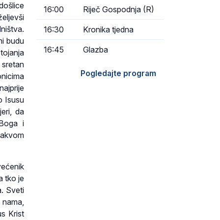
došlice
16:00
Riječ Gospodnja (R)
eljevši
ništva.
16:30
Kronika tjedna
ni budu
16:45
Glazba
tojanja
 sretan
Pogledajte program
onicima
ajprije
o Isusu
eri, da
 Boga i
 takvom
većenik
 tko je
. Sveti
o nama,
us Krist