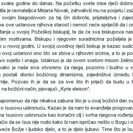
 svake godine do danas. Na početku svete mise riječi dobro
la je ravnateljica Mirjana Novak, zahvalivši mu na posjetu i zaž
vojim blagoslovom za taj čin dobrote, prijateljstva i zajed
ike ove ustanove njihova starost i nemoć neće spriječiti da i o
đanja u svojoj Požeškoj biskupiji, te da će sva biskupova nas
ajnim molitvama. Biskupu i njegovim suradnicima poželjela je
 u novoj godini. U svojoj uvodnoj riječi biskup je kazao sudi
u ovoj ustanovi ono što se zbiva u njihovim srcima, a to je pon
ovo svjetlo i snaga. Istaknuo je da ovom svetom misom želim
i kako je naše srce otvoreno za njega, pozorno i budno u vj
n postali dionici božićnog dinamizma, zajedništva između
mlje. Pozvao ih je da se za sve što ih priječi da budu u
na božićni način, pjevajući „Kyrie eleison“.
e napomenuo da nije nikakva zabuna što je u ovaj božićni dan s
e o Isusovu uskrsnuću. Kazao je da nam to evanđelje progovara
na Isusovo uskrsnuće kao konačni cilj i svrha njegova rođenja
čio da se Isus nije rodio kako bi nam ispričao nešto o Bogu i 
eće Božje i ljudsko djelo, a to je djelo ljubavi. Time što je Is