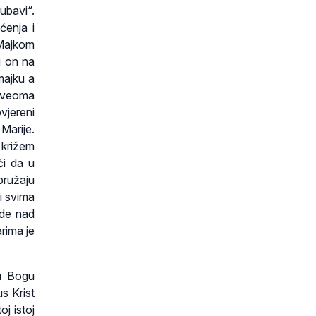
jubavi“.
ćenja i
 Majkom
i on na
majku a
m veoma
vjereni
Marije.
 križem
ći da u
pružaju
i svima
ede nad
rima je
su Bogu
s Krist
oj istoj