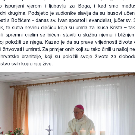
o ispunjeni vjerom i ljubavlju za Boga, i kad smo među
dni drugima. Podsjetio je sudionike slavlja da su Isusovi učeni
ti s Božićem – danas sv. Ivan apostol i evanđelist, jučer sv. 
, te sutra nevinu dječicu koja su umrla za Isusa Krista – tako 
i spremni cijelim se bićem staviti u službu njemu i bližnje
voj položiti za njega. Kazao je da su prave vrijednosti života
žrtvovati i umirati. Za primjer onih koji su tako činili u našoj 
hrvatske branitelje, koji su položili svoje živote za slobo
tvo svih koji u njoj žive.