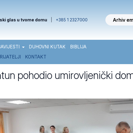
Arhiv em
ski glas u tvome domu
|
+385 1 2327000
AVIJESTI
DUHOVNI KUTAK
BIBLIJA
RIJATELJI
KONTAKT
tun pohodio umirovljenički do