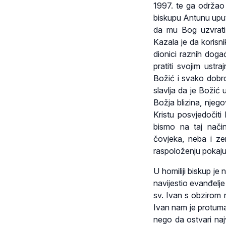
1997. te ga održao
biskupu Antunu uputi
da mu Bog uzvrati s
Kazala je da korisn
dionici raznih doga
pratiti svojim ustr
Božić i svako dobro
slavlja da je Božić 
Božja blizina, njeg
Kristu posvjedočit
bismo na taj nači
čovjeka, neba i ze
raspoloženju pokaju 
U homiliji biskup j
navijestio evanđelj
sv. Ivan s obzirom 
Ivan nam je protuma
nego da ostvari najv