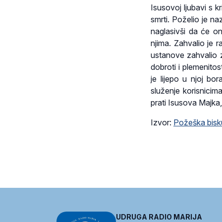
Isusovoj ljubavi s 
smrti. Poželio je n
naglasivši da će on
njima. Zahvalio je r
ustanove zahvalio 
dobroti i plemenitos
je lijepo u njoj b
služenje korisnici
prati Isusova Majka,
Izvor:
Požeška bisk
UDRUGA RADIO MARIJA