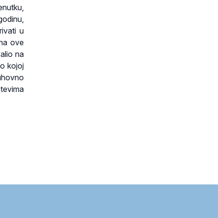
enutku,
godinu,
ivati u
cima ove
alio na
po kojoj
duhovno
utevima