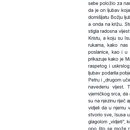
sebe položio za nas
da je on ljubav koj
domišljatu Božju lju
a onda na križu. St
stigla radosna vijest
Kristu, a koju su Is
rukama, kako nas 
poslanice, kao i u
prikazuje kako je M
raspetog i uskrslog
ljubav podarila pob
Petru i „drugom učen
navedenu vijest. T
vjerničkog srca, da
su na njezinu riječ a
vidjeli da u njemu v
stvorio sve, Isusa u
glagolom „vidjeti“, 
ono što se može re