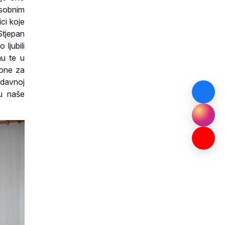
sobnim
ci koje
Stjepan
ljubili
mu te u
 one za
nedavnoj
du naše