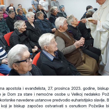
na apostola i evanđelista, 27. prosinca 2023. godine, bisku
o je Dom za stare i nemoćne osobe u Velikoj nedaleko Po
i korisnike navedene ustanove predvodio euharistijsko slavlje. B
d koji je biskup započeo ostvarivati s osnutkom Požeške bi