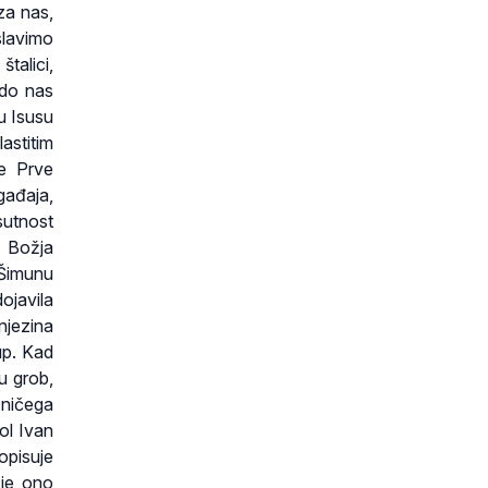
za nas,
slavimo
štalici,
 do nas
 u Isusu
lastitim
e Prve
gađaja,
sutnost
a Božja
 Šimunu
ojavila
njezina
up. Kad
 u grob,
z ničega
ol Ivan
opisuje
 je ono