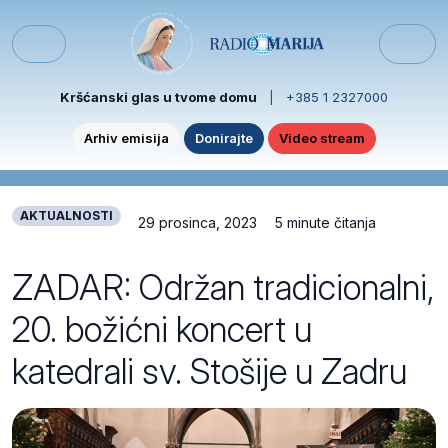
Skip to content
Skip to footer
Menu
Kršćanski glas u tvome domu
|
+385 1 2327000
Arhiv emisija
Donirajte
Video stream
AKTUALNOSTI
29 prosinca, 2023
5 minute čitanja
ZADAR: Održan tradicionalni,
20. božićni koncert u
katedrali sv. Stošije u Zadru