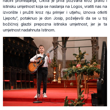
načini promišljanja, Crkva je prva pozvana kroz pravu i
istinsku umjetnost koja se naslanja na Logos, vratiti nas na
izvorište i pružiti kroz nju primjer i utjehu, iznova otkriti
Ljepotu“, potaknuo je don Josip, poželjevši da se u toj
božićnoj glazbi prepozna istinska umjetnost, jer je ta
umjetnost nadahnuta Istinom.