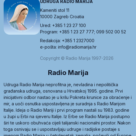
UDRUGA RADIO MARIJA
Kameniti stol 11
10000 Zagreb Croatia
Ured: +385 1 23 27 100
Program: +385 1 23 27 777; 099 502 00 52
Redakcija: +385 1 2327000
e-pošta: info@radiomarija.hr
Copyright © Radio Marija 1997-2026
Radio Marija
Udruga Radio Marija neprofitna je, nevladina i nepolitička
građanska udruga, osnovana u Hrvatskoj 1995. godine. Prvi
inicijativni odbor nastao je u krilu Pokreta krunice za obraćenje i
mir, a uoči osnutka uspostavljena je suradnja s Radio Marijom
Italije. Ideja o Radio Mariji i prvi program nastali su 1983. godine
u župi u Erbi na sjeveru Italije. Iz Erbe se Radio Marija postupno
širi te uskoro obuhvaća cijeli talijanski nacionalni prostor. Nakon
toga osnivaju se i uspostavljaju udruge i radijske postaje s
imenom Radio Marija u četrdesetak zemalja, počevši od Europe