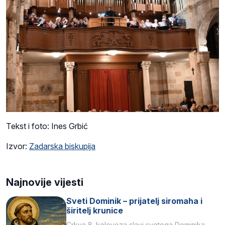
Tekst i foto: Ines Grbić
Izvor:
Zadarska biskupija
Najnovije vijesti
Sveti Dominik – prijatelj siromaha i
širitelj krunice
Crkva 8. kolovoza slavi svetoga Dominika