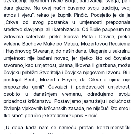
uzvraćanje pjesmom hvale Bogu, darovatelju svega, pa i
dara glazbe. Na ovaj način čuvamo svoju tradiciju, svoj
etnos i vjeru“, rekao je župnik Pinčić. Podsjetio je da je
„Crkva od svog postanka u umjetnosti prepoznala
sredstvo slavljenja, ali i katehizacije. Od Biblie pauperum na
zidovima katedrala, preko kipova Pieta i Davida, preko
velebne Bachove Muke po Mateju, Mozartovog Requiema
i Haydnovog Stvaranja, do naših dana. Ulaganje u sakralnu
umjetnost nije bačeni novac, jer rijetko što od čovjeka
stvoreno, kao umjetnost, pisana, likovna ili glazbena, može
čovjeku približiti Stvoritelja i čovjeka njegovom Izvoru. Bi li
postojali Bach, Mozart i Haydn, da Crkva u njima nije
prepoznala genij? Čuvajući i podržavajući umjetnost,
osobito u današnjem vremenu, određujemo svoju
pripadnost kršćanstvu. Postavljamo jasnu želju i odlučnost
življenja vjekovnih kršćanskih zasada, ne niječući što smo i
tko smo“, poručio je katedralni župnik Pinčić.
„U doba kada nam se nameću profani konzumeristički