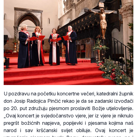
U pozdravu na početku koncertne večeri, katedralni župnik
don Josip Radojica Pinčić rekao je da se zadarski izvođači
po 20. put združuju pjesmom proslaviti Božje utjelovljenje.
„Ovaj koncert je svjedočanstvo vjere, jer iz vjere je niknulo
pregršt božićnih napjeva, popijevki i pjesama kojima naš
narod i sav kršćanski svijet obiluje. Ovaj koncert je