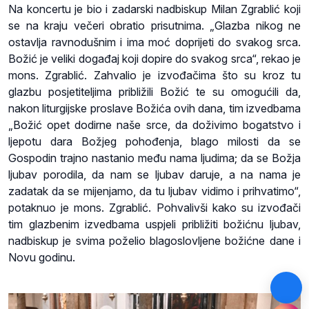
Na koncertu je bio i zadarski nadbiskup Milan Zgrablić koji
se na kraju večeri obratio prisutnima. „Glazba nikog ne
ostavlja ravnodušnim i ima moć doprijeti do svakog srca.
Božić je veliki događaj koji dopire do svakog srca“, rekao je
mons. Zgrablić. Zahvalio je izvođačima što su kroz tu
glazbu posjetiteljima približili Božić te su omogućili da,
nakon liturgijske proslave Božića ovih dana, tim izvedbama
„Božić opet dodirne naše srce, da doživimo bogatstvo i
ljepotu dara Božjeg pohođenja, blago milosti da se
Gospodin trajno nastanio među nama ljudima; da se Božja
ljubav porodila, da nam se ljubav daruje, a na nama je
zadatak da se mijenjamo, da tu ljubav vidimo i prihvatimo“,
potaknuo je mons. Zgrablić. Pohvalivši kako su izvođači
tim glazbenim izvedbama uspjeli približiti božićnu ljubav,
nadbiskup je svima poželio blagoslovljene božićne dane i
Novu godinu.