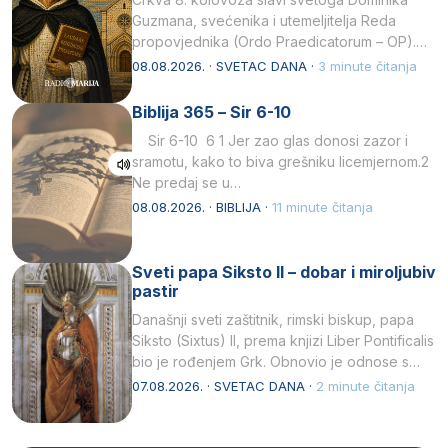
Guzmana, svećenika i utemeljitelja Reda
propovjednika (Ordo Praedicatorum – OP).
Svojim životom, dubokom ljubavlju prema
08.08.2026. · SVETAC DANA ·
3 minute čitanja
Kristu…
Biblija 365 – Sir 6-10
Sir 6-10 6 1 Jer zao glas donosi zazor i
sramotu, kako to biva grešniku licemjernom.2
Ne predaj se u…
08.08.2026. · BIBLIJA ·
11 minute čitanja
Sveti papa Siksto II – dobar i miroljubiv
pastir
Današnji sveti zaštitnik, rimski biskup, papa
Siksto (Sixtus) II, prema knjizi Liber Pontificalis
bio je rođenjem Grk. Obnovio je odnose s
afričkim…
07.08.2026. · SVETAC DANA ·
2 minute čitanja