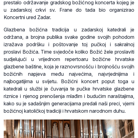
prestalo održavanje gradskog božićnog koncerta kojeg je
u zadarskoj crkvi sv. Frane do tada bio organizirao
Koncertni ured Zadar.
Glazbena božićna tradicija u zadarskoj katedrali je
održana, a brojna publika svake godine svojih pohodom
izražava podršku i poštovanje toj pučkoj i sakralnoj
proslavi Božića. Time svjedoče koliko Božić žele proslaviti
sudjelujući u vrijednom repertoaru božićne hrvatske
glazbene baštine, koja je raznovrsnošću i brojnošću svojih
božićnih napjeva među najvećima, najvrjednijima i
najbogatijima u svijetu. Božićni koncert poput toga u
katedrali u službi je čuvanja te pučke hrvatske glazbene
riznice i njenog prenošenja mlađim i budućim naraštajima,
kako su je sadašnjim generacijama predali naši preci, vjerni
božićnoj katoličkoj tradiciji i hrvatskom narodnom duhu.