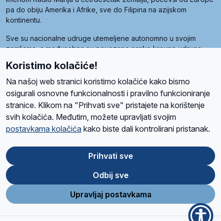
pa do obiju Amerika i Afrike, sve do Filipina na azijskom
kontinentu.
Sve su nacionalne udruge utemeljene autonomno u svojim
zemljama, a međusobna su povezane preko krovne udruge
pod nazivom Svjetska obitelj Radio Marije (World Family of
Koristimo kolačiće!
Radio Maria). Svjetsku obitelj utemeljilo je sedam članica, među
kojima je i hrvatska Udruga Radio Marija.
Na našoj web stranici koristimo kolačiće kako bismo
osigurali osnovne funkcionalnosti i pravilno funkcioniranje
stranice. Klikom na "Prihvati sve" pristajete na korištenje
svih kolačića. Međutim, možete upravljati svojim
O nama
Radio
Program
Volonteri
Prijatelji
Kontakt
Pravila privatnosti
postavkama kolačića
kako biste dali kontrolirani pristanak.
Kolačići
Uvjeti korištenja
Ova stranica je zaštićena Google reCAPTCHA sustavom
Prihvati sve
Odbij sve
App
Google
Store
Play
Upravljaj postavkama
Design and development
SIK
&
C-Tel