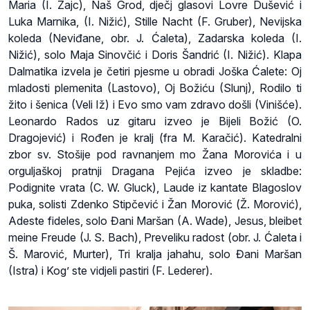
Maria (I. Zajc), Naš Grod, dječj glasovi Lovre Dušević i
Luka Marnika, (I. Nižić), Stille Nacht (F. Gruber), Nevijska
koleda (Neviđane, obr. J. Ćaleta), Zadarska koleda (I.
Nižić), solo Maja Sinovčić i Doris Šandrić (I. Nižić). Klapa
Dalmatika izvela je četiri pjesme u obradi Joška Ćalete: Oj
mladosti plemenita (Lastovo), Oj Božiću (Slunj), Rodilo ti
žito i šenica (Veli Iž) i Evo smo vam zdravo došli (Vinišće).
Leonardo Rados uz gitaru izveo je Bijeli Božić (O.
Dragojević) i Rođen je kralj (fra M. Karačić). Katedralni
zbor sv. Stošije pod ravnanjem mo Žana Morovića i u
orguljaškoj pratnji Dragana Pejića izveo je skladbe:
Podignite vrata (C. W. Gluck), Laude iz kantate Blagoslov
puka, solisti Zdenko Stipčević i Žan Morović (Ž. Morović),
Adeste fideles, solo Đani Maršan (A. Wade), Jesus, bleibet
meine Freude (J. S. Bach), Preveliku radost (obr. J. Ćaleta i
Š. Marović, Murter), Tri kralja jahahu, solo Đani Maršan
(Istra) i Kog’ ste vidjeli pastiri (F. Lederer).