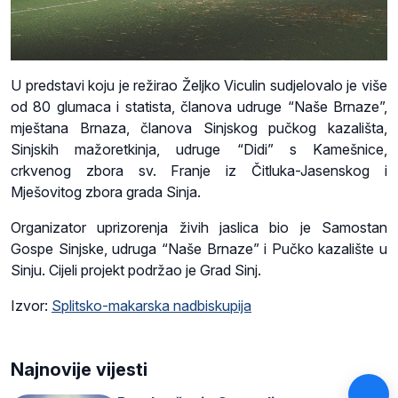
U predstavi koju je režirao Željko Viculin sudjelovalo je više
od 80 glumaca i statista, članova udruge “Naše Brnaze”,
mještana Brnaza, članova Sinjskog pučkog kazališta,
Sinjskih mažoretkinja, udruge “Didi” s Kamešnice,
crkvenog zbora sv. Franje iz Čitluka-Jasenskog i
Mješovitog zbora grada Sinja.
Organizator uprizorenja živih jaslica bio je Samostan
Gospe Sinjske, udruga “Naše Brnaze” i Pučko kazalište u
Sinju. Cijeli projekt podržao je Grad Sinj.
Izvor:
Splitsko-makarska nadbiskupija
Najnovije vijesti