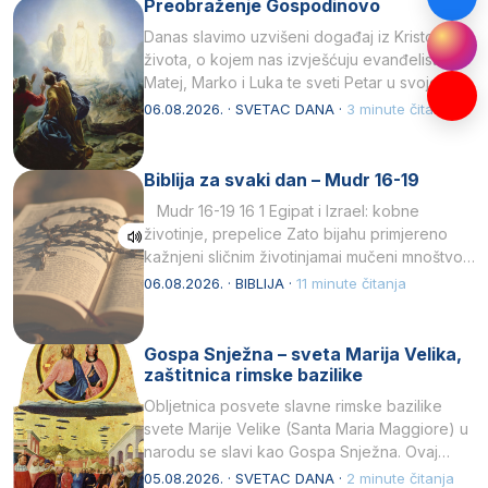
Preobraženje Gospodinovo
Danas slavimo uzvišeni događaj iz Kristova
života, o kojem nas izvješćuju evanđelisti
Matej, Marko i Luka te sveti Petar u svojoj
drugoj…
06.08.2026. · SVETAC DANA ·
3 minute čitanja
Biblija za svaki dan – Mudr 16-19
Mudr 16-19 16 1 Egipat i Izrael: kobne
životinje, prepelice Zato bijahu primjereno
kažnjeni sličnim životinjamai mučeni mnoštvom
kukaca.2 A narod…
06.08.2026. · BIBLIJA ·
11 minute čitanja
Gospa Snježna – sveta Marija Velika,
zaštitnica rimske bazilike
Obljetnica posvete slavne rimske bazilike
svete Marije Velike (Santa Maria Maggiore) u
narodu se slavi kao Gospa Snježna. Ovaj
naziv, Sancta Maria…
05.08.2026. · SVETAC DANA ·
2 minute čitanja