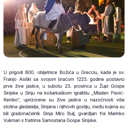
U prigodi 800. obljetnice Božića u Grecciu, kada je sv.
Franjo Asiški sa svojom braćom 1223. godine postavio
prve žive jaslice, u subotu 23. prosinca u Župi Gospe
Sinjske u Sinju na košarkaškom igralištu „Mladen Pavić-
Kembo“, uprizorene su žive jaslice u nazočnosti više
stotina gledatelja, Sinjana i njihovih gostiju, među kojima su
bili gradonačelnik Sinja Miro Bulj, gvardijan fra Marinko
Vukman s fratrima Samostana Gospe Sinjske.