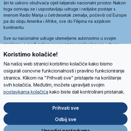
širi te uskoro obuhvaća cijeli talijanski nacionalni prostor. Nakon
toga osnivaju se i uspostavljaju udruge i radijske postaje s
imenom Radio Marija u četrdesetak zemalja, počevši od Europe
pa do obiju Amerika i Afrike, sve do Filipina na azijskom
kontinentu.
Sve su nacionalne udruge utemeljene autonomno u svojim
zemljama, a međusobna su povezane preko krovne udruge
pod nazivom Svjetska obitelj Radio Marije (World Family of
Koristimo kolačiće!
Radio Maria). Svjetsku obitelj utemeljilo je sedam članica, među
kojima je i hrvatska Udruga Radio Marija.
Na našoj web stranici koristimo kolačiće kako bismo
osigurali osnovne funkcionalnosti i pravilno funkcioniranje
stranice. Klikom na "Prihvati sve" pristajete na korištenje
svih kolačića. Međutim, možete upravljati svojim
O nama
Radio
Program
Volonteri
Prijatelji
Kontakt
Pravila privatnosti
postavkama kolačića
kako biste dali kontrolirani pristanak.
Kolačići
Uvjeti korištenja
Ova stranica je zaštićena Google reCAPTCHA sustavom
Prihvati sve
Odbij sve
App
Google
Store
Play
Upravljaj postavkama