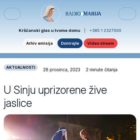
Skip to content
Skip to footer
Menu
Kršćanski glas u tvome domu
|
+385 1 2327000
Arhiv emisija
Donirajte
Video stream
AKTUALNOSTI
28 prosinca, 2023
2 minute čitanja
U Sinju uprizorene žive
jaslice